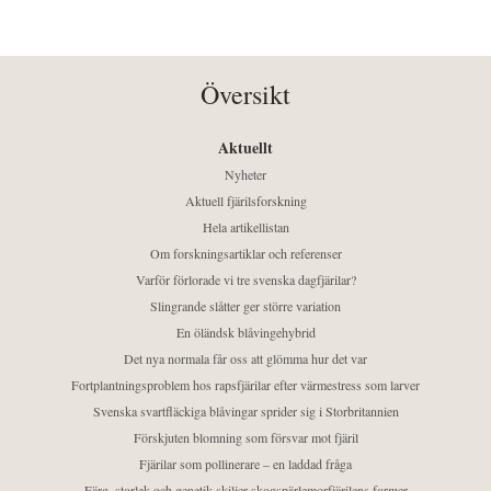
Översikt
Aktuellt
Nyheter
Aktuell fjärilsforskning
Hela artikellistan
Om forskningsartiklar och referenser
Varför förlorade vi tre svenska dagfjärilar?
Slingrande slåtter ger större variation
En öländsk blåvingehybrid
Det nya normala får oss att glömma hur det var
Fortplantningsproblem hos rapsfjärilar efter värmestress som larver
Svenska svartfläckiga blåvingar sprider sig i Storbritannien
Förskjuten blomning som försvar mot fjäril
Fjärilar som pollinerare – en laddad fråga
Färg, storlek och genetik skiljer skogspärlemorfjärilens former