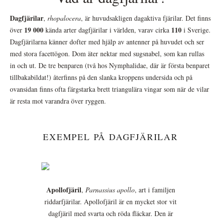
Dagfjärilar
,
rhopalocera
, är huvudsakligen dagaktiva fjärilar. Det finns
19 000
110
över
kända arter dagfjärilar i världen, varav cirka
i Sverige.
Dagfjärilarna känner dofter med hjälp av antenner på huvudet och ser
med stora facettögon. Dom äter nektar med sugsnabel, som kan rullas
in och ut. De tre benparen (två hos Nymphalidae, där är första benparet
tillbakabildat!) återfinns på den slanka kroppens undersida och på
ovansidan finns ofta färgstarka brett triangulära vingar som när de vilar
är resta mot varandra över ryggen.
EXEMPEL PÅ DAGFJÄRILAR
Apollofjäril
,
Parnassius apollo
, art i familjen
riddarfjärilar. Apollofjäril är en mycket stor vit
dagfjäril med svarta och röda fläckar. Den är