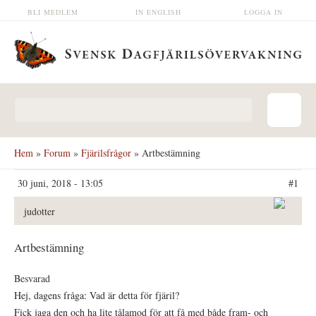
Hoppa till huvudinnehåll
BLI MEDLEM
IN ENGLISH
LOGGA IN
Sökformulär
Hem
»
Forum
»
Fjärilsfrågor
» Artbestämning
30 juni, 2018 - 13:05
#1
judotter
Artbestämning
Besvarad
Hej, dagens fråga: Vad är detta för fjäril?
Fick jaga den och ha lite tålamod för att få med både fram- och