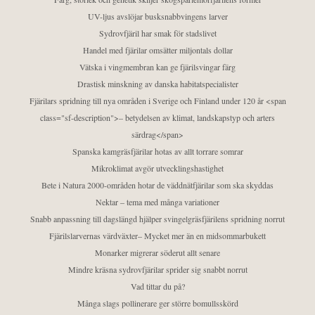
UV-ljus avslöjar busksnabbvingens larver
Sydrovfjäril har smak för stadslivet
Handel med fjärilar omsätter miljontals dollar
Vätska i vingmembran kan ge fjärilsvingar färg
Drastisk minskning av danska habitatspecialister
Fjärilars spridning till nya områden i Sverige och Finland under 120 år <span
class="sf-description">– betydelsen av klimat, landskapstyp och arters
särdrag</span>
Spanska kamgräsfjärilar hotas av allt torrare somrar
Mikroklimat avgör utvecklingshastighet
Bete i Natura 2000-områden hotar de väddnätfjärilar som ska skyddas
Nektar – tema med många variationer
Snabb anpassning till dagslängd hjälper svingelgräsfjärilens spridning norrut
Fjärilslarvernas värdväxter– Mycket mer än en midsommarbukett
Monarker migrerar söderut allt senare
Mindre kräsna sydrovfjärilar sprider sig snabbt norrut
Vad tittar du på?
Många slags pollinerare ger större bomullsskörd