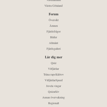
Västra Götaland
Forum
Översikt
Ämnen
Fjärilsfrågor
Bilder
Allmänt
Fjärilsgalleri
Lär dig mer
Quiz
Vitfjärilar
Träna raps/kål/rov
VitfjärilarSpeed
Juvela vingar
Quizarkiv
Annan övervakning
Regionalt