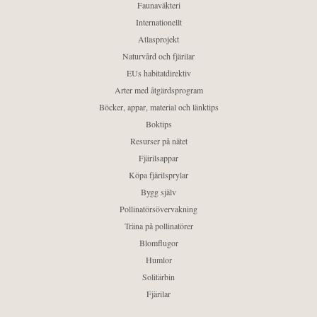
Faunaväkteri
Internationellt
Atlasprojekt
Naturvård och fjärilar
EUs habitatdirektiv
Arter med åtgärdsprogram
Böcker, appar, material och länktips
Boktips
Resurser på nätet
Fjärilsappar
Köpa fjärilsprylar
Bygg själv
Pollinatörsövervakning
Träna på pollinatörer
Blomflugor
Humlor
Solitärbin
Fjärilar