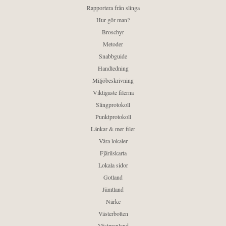
Rapportera från slinga
Hur gör man?
Broschyr
Metoder
Snabbguide
Handledning
Miljöbeskrivning
Viktigaste filerna
Slingprotokoll
Punktprotokoll
Länkar & mer filer
Våra lokaler
Fjärilskarta
Lokala sidor
Gotland
Jämtland
Närke
Västerbotten
Västmanland