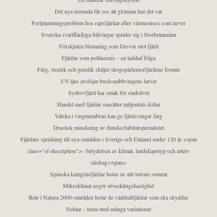
Det nya normala får oss att glömma hur det var
Fortplantningsproblem hos rapsfjärilar efter värmestress som larver
Svenska svartfläckiga blåvingar sprider sig i Storbritannien
Förskjuten blomning som försvar mot fjäril
Fjärilar som pollinerare – en laddad fråga
Färg, storlek och genetik skiljer skogspärlemorfjärilens former
UV-ljus avslöjar busksnabbvingens larver
Sydrovfjäril har smak för stadslivet
Handel med fjärilar omsätter miljontals dollar
Vätska i vingmembran kan ge fjärilsvingar färg
Drastisk minskning av danska habitatspecialister
Fjärilars spridning till nya områden i Sverige och Finland under 120 år <span
class="sf-description">– betydelsen av klimat, landskapstyp och arters
särdrag</span>
Spanska kamgräsfjärilar hotas av allt torrare somrar
Mikroklimat avgör utvecklingshastighet
Bete i Natura 2000-områden hotar de väddnätfjärilar som ska skyddas
Nektar – tema med många variationer