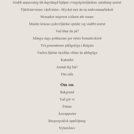
Snabb anpassning till dagslängd hjälper svingelgräsfjärilens spridning norrut
Fjärilslarvernas värdväxter– Mycket mer än en midsommarbukett
Monarker migrerar söderut allt senare
Mindre kräsna sydrovfjärilar sprider sig snabbt norrut
Vad tittar du på?
Många slags pollinerare ger större bomullsskörd
Två generationer påfågelöga i Belgien
Vackra fjärilar skyddas oftare än alldagliga
Kalender
Anmäl dig här!
Din sida
Om oss
Bakgrund
Vad gör vi
Filmer
Årsrapporter
Biogeografisk uppföljning
Nyhetsbrev