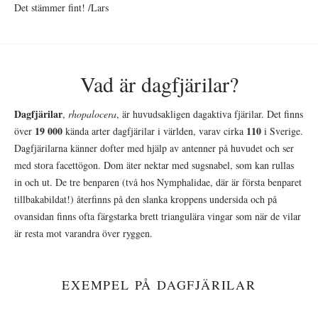
Det stämmer fint! /Lars
Vad är dagfjärilar?
Dagfjärilar
,
rhopalocera
, är huvudsakligen dagaktiva fjärilar. Det finns
19 000
110
över
kända arter dagfjärilar i världen, varav cirka
i Sverige.
Dagfjärilarna känner dofter med hjälp av antenner på huvudet och ser
med stora facettögon. Dom äter nektar med sugsnabel, som kan rullas
in och ut. De tre benparen (två hos Nymphalidae, där är första benparet
tillbakabildat!) återfinns på den slanka kroppens undersida och på
ovansidan finns ofta färgstarka brett triangulära vingar som när de vilar
är resta mot varandra över ryggen.
EXEMPEL PÅ DAGFJÄRILAR