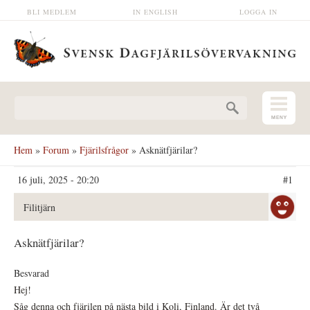
Hoppa till huvudinnehåll
BLI MEDLEM
IN ENGLISH
LOGGA IN
Sökformulär
Hem
»
Forum
»
Fjärilsfrågor
» Asknätfjärilar?
16 juli, 2025 - 20:20
#1
Filitjärn
Asknätfjärilar?
Besvarad
Hej!
Såg denna och fjärilen på nästa bild i Koli, Finland. Är det två