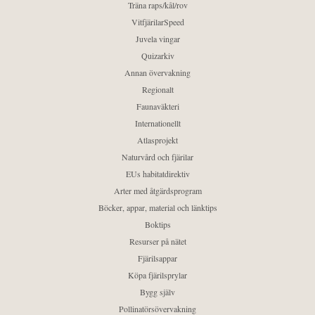
Träna raps/kål/rov
VitfjärilarSpeed
Juvela vingar
Quizarkiv
Annan övervakning
Regionalt
Faunaväkteri
Internationellt
Atlasprojekt
Naturvård och fjärilar
EUs habitatdirektiv
Arter med åtgärdsprogram
Böcker, appar, material och länktips
Boktips
Resurser på nätet
Fjärilsappar
Köpa fjärilsprylar
Bygg själv
Pollinatörsövervakning