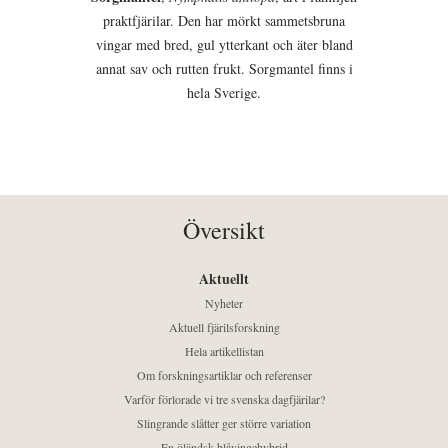
praktfjärilar. Den har mörkt sammetsbruna
vingar med bred, gul ytterkant och äter bland
annat sav och rutten frukt. Sorgmantel finns i
hela Sverige.
Översikt
Aktuellt
Nyheter
Aktuell fjärilsforskning
Hela artikellistan
Om forskningsartiklar och referenser
Varför förlorade vi tre svenska dagfjärilar?
Slingrande slåtter ger större variation
En öländsk blåvingehybrid