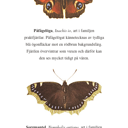
Påfågelöga
,
Inachis io
, art i familjen
praktfjärilar. Påfågelögat kännetecknas av tydliga
blå ögonfläckar mot en rödbrun bakgrundsfärg.
Fjärilen övervintrar som vuxen och därför kan
den ses mycket tidigt på våren.
Sorgmantel
,
Nymphalis antiopa
, art i familjen