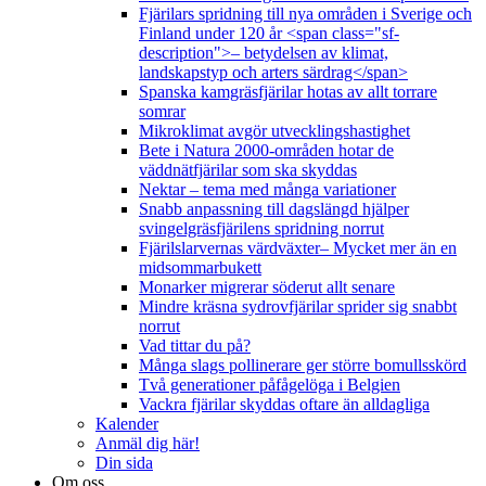
Fjärilars spridning till nya områden i Sverige och
Finland under 120 år <span class="sf-
description">– betydelsen av klimat,
landskapstyp och arters särdrag</span>
Spanska kamgräsfjärilar hotas av allt torrare
somrar
Mikroklimat avgör utvecklingshastighet
Bete i Natura 2000-områden hotar de
väddnätfjärilar som ska skyddas
Nektar – tema med många variationer
Snabb anpassning till dagslängd hjälper
svingelgräsfjärilens spridning norrut
Fjärilslarvernas värdväxter– Mycket mer än en
midsommarbukett
Monarker migrerar söderut allt senare
Mindre kräsna sydrovfjärilar sprider sig snabbt
norrut
Vad tittar du på?
Många slags pollinerare ger större bomullsskörd
Två generationer påfågelöga i Belgien
Vackra fjärilar skyddas oftare än alldagliga
Kalender
Anmäl dig här!
Din sida
Om oss