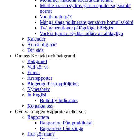
Mindre kräsna sydrovfjärilar sprider sig snabbt
norrut
Vad tittar du på?
Många slags pollinerare ger större bomullsskörd
Två generationer påfågelöga i Belgien
Vackra fjärilar skyddas oftare än alldagliga
Kalender
Anmäl dig här!
Din sida
Om oss
Kontakt och bakgrund
Bakgrund
Vad gör vi
Filmer
Årsrapporter
Biogeografisk uppföljning
Nyhetsbrev
In English
Butterfly Indicators
Kontakta oss
Övervakningen
Rapportera eller sök
Rapportera
Rapportera från punktlokal
Rapportera från slinga
Hur gör man?