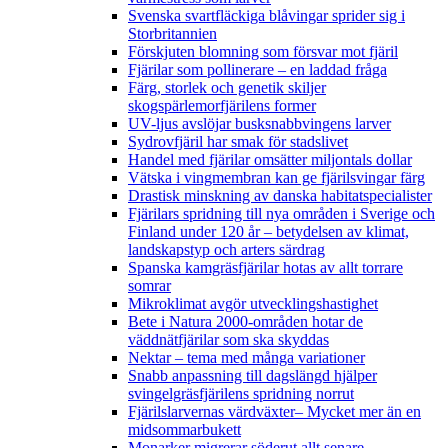
Svenska svartfläckiga blåvingar sprider sig i
Storbritannien
Förskjuten blomning som försvar mot fjäril
Fjärilar som pollinerare – en laddad fråga
Färg, storlek och genetik skiljer
skogspärlemorfjärilens former
UV-ljus avslöjar busksnabbvingens larver
Sydrovfjäril har smak för stadslivet
Handel med fjärilar omsätter miljontals dollar
Vätska i vingmembran kan ge fjärilsvingar färg
Drastisk minskning av danska habitatspecialister
Fjärilars spridning till nya områden i Sverige och
Finland under 120 år
– betydelsen av klimat,
landskapstyp och arters särdrag
Spanska kamgräsfjärilar hotas av allt torrare
somrar
Mikroklimat avgör utvecklingshastighet
Bete i Natura 2000-områden hotar de
väddnätfjärilar som ska skyddas
Nektar – tema med många variationer
Snabb anpassning till dagslängd hjälper
svingelgräsfjärilens spridning norrut
Fjärilslarvernas värdväxter– Mycket mer än en
midsommarbukett
Monarker migrerar söderut allt senare