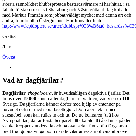
största sannolikhet klubbsprötade bastardsvärmare ni har hittat, i så
fall de första som setts i Skaraborg och Västergötland. Jag kollade
med Markus Franzén som jobbat väldigt mycket med denna art och
andra, framförallt i Östergötland. Här finns fler bilder:
http://www.lepidoptera.se/arter/klubbspr%C3%B6tad_bastardsv%C
Grattis!
/Lars
Överst
Vad är dagfjärilar?
Dagfjärilar
,
rhopalocera
, är huvudsakligen dagaktiva fjärilar. Det
finns över
19 000
kända arter dagfjärilar i världen, varav cirka
110
i
Sverige. Dagfjärilarna känner dofter med hjälp av antenner på
huvudet och ser med stora facettögon. Dom äter nektar med
sugsnabel, som kan rullas in och ut. De tre benparen (två hos
Nymphalidae, där är första benparet tillbakabildat!) återfinns på den
slanka kroppens undersida och på ovansidan finns ofta färgstarka
brett triangulära vingar som när de vilar är resta mot varandra över