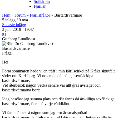
Solitärbin
Fjärilar
Hem
»
Forum
»
Fjärilsfrågor
» Bastardsvärmare
5 inlägg / 0 nya
Senaste inlägg
3 juli, 2018 - 19:47
#1
Gunborg Lundkvist
Bastardsvärmare
Fråga
Hej!
Förra sommaren hade vi en träff i min fjärilscirkel på Kråks skjutfält
söder om Karlsborg. Vi noterade då många sexfläckiga
bastardsvärmare.
Vid återbesök någon vecka senare var allt gräs avslaget och
bastardsvärmarna borta.
Idag besökte jag samma plats och där fanns då åtskilliga sexfläckiga
bastardsvärmare, flera på varje väddklint.
Vi fann då också någon som jag tror är smalsprötad
bastardsvärmare. Jag bifogar en bild där man naturligtvis skulle ha