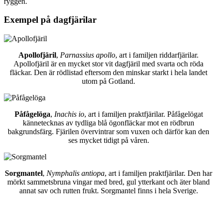
ryggen.
Exempel på dagfjärilar
Apollofjäril
,
Parnassius apollo
, art i familjen riddarfjärilar.
Apollofjäril är en mycket stor vit dagfjäril med svarta och röda
fläckar. Den är rödlistad eftersom den minskar starkt i hela landet
utom på Gotland.
Påfågelöga
,
Inachis io
, art i familjen praktfjärilar. Påfågelögat
kännetecknas av tydliga blå ögonfläckar mot en rödbrun
bakgrundsfärg. Fjärilen övervintrar som vuxen och därför kan den
ses mycket tidigt på våren.
Sorgmantel
,
Nymphalis antiopa
, art i familjen praktfjärilar. Den har
mörkt sammetsbruna vingar med bred, gul ytterkant och äter bland
annat sav och rutten frukt. Sorgmantel finns i hela Sverige.