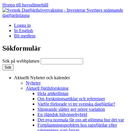
Hoppa till huvudinnehåll
Logga in
In English
Bli medlem
Sökformulär
Sök på webbplatsen
Aktuellt
Nyheter och kalender
Nyheter
Aktuell fjärilsforskning
Hela artikellistan
Om forskningsartiklar och referenser
Varför förlorade vi tre svenska dagfjärilar?
Slingrande slåtter ger större variation
En öländsk blåvingehybrid
Det nya normala får oss att glömma hur det var
Fortplantningsproblem hos rapsfjärilar efter
värmestress som larver