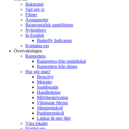
Bakgrund
Vad gör vi
Filmer
Årsrapporter
Biogeografisk uppföljning
Nyhetsbrev
In English
Butterfly Indicators
Kontakta oss
Övervakningen
Rapportera
Rapportera från punktlokal
Rapportera från slinga
Hur gör man?
Broschyr
Metoder
Snabbguide
Handledning
Miljöbeskrivning
Viktigaste filerna
Slingprotokoll
Punktprotokoll
Länkar & mer filer
Våra lokaler
Fjärilskarta