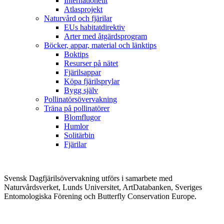
Internationellt
Atlasprojekt
Naturvård och fjärilar
EUs habitatdirektiv
Arter med åtgärdsprogram
Böcker, appar, material och länktips
Boktips
Resurser på nätet
Fjärilsappar
Köpa fjärilsprylar
Bygg själv
Pollinatörsövervakning
Träna på pollinatörer
Blomflugor
Humlor
Solitärbin
Fjärilar
Svensk Dagfjärilsövervakning utförs i samarbete med
Naturvårdsverket, Lunds Universitet, ArtDatabanken, Sveriges
Entomologiska Förening och Butterfly Conservation Europe.