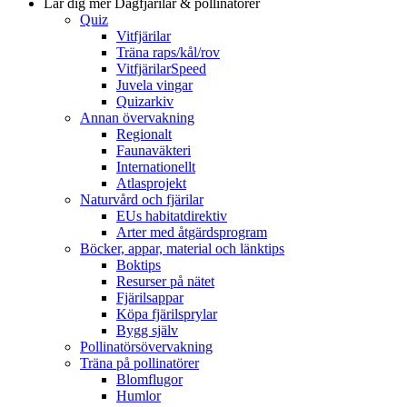
Lär dig mer
Dagfjärilar & pollinatörer
Quiz
Vitfjärilar
Träna raps/kål/rov
VitfjärilarSpeed
Juvela vingar
Quizarkiv
Annan övervakning
Regionalt
Faunaväkteri
Internationellt
Atlasprojekt
Naturvård och fjärilar
EUs habitatdirektiv
Arter med åtgärdsprogram
Böcker, appar, material och länktips
Boktips
Resurser på nätet
Fjärilsappar
Köpa fjärilsprylar
Bygg själv
Pollinatörsövervakning
Träna på pollinatörer
Blomflugor
Humlor