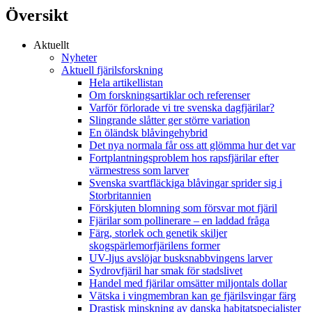
Översikt
Aktuellt
Nyheter
Aktuell fjärilsforskning
Hela artikellistan
Om forskningsartiklar och referenser
Varför förlorade vi tre svenska dagfjärilar?
Slingrande slåtter ger större variation
En öländsk blåvingehybrid
Det nya normala får oss att glömma hur det var
Fortplantningsproblem hos rapsfjärilar efter
värmestress som larver
Svenska svartfläckiga blåvingar sprider sig i
Storbritannien
Förskjuten blomning som försvar mot fjäril
Fjärilar som pollinerare – en laddad fråga
Färg, storlek och genetik skiljer
skogspärlemorfjärilens former
UV-ljus avslöjar busksnabbvingens larver
Sydrovfjäril har smak för stadslivet
Handel med fjärilar omsätter miljontals dollar
Vätska i vingmembran kan ge fjärilsvingar färg
Drastisk minskning av danska habitatspecialister