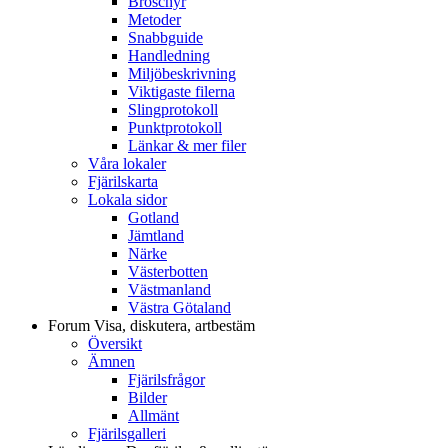
Broschyr
Metoder
Snabbguide
Handledning
Miljöbeskrivning
Viktigaste filerna
Slingprotokoll
Punktprotokoll
Länkar & mer filer
Våra lokaler
Fjärilskarta
Lokala sidor
Gotland
Jämtland
Närke
Västerbotten
Västmanland
Västra Götaland
Forum
Visa, diskutera, artbestäm
Översikt
Ämnen
Fjärilsfrågor
Bilder
Allmänt
Fjärilsgalleri