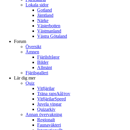
Lokala sidor
Gotland
Jämtland
Närke
Västerbotten
Västmanland
Västra Götaland
Forum
Översikt
Ämnen
Fjärilsfrågor
Bilder
Allmänt
Fjärilsgalleri
Lär dig mer
Quiz
Vitfjärilar
Träna raps/kål/rov
VitfjärilarSpeed
Juvela vingar
Quizarkiv
Annan övervakning
Regionalt
Faunaväkteri