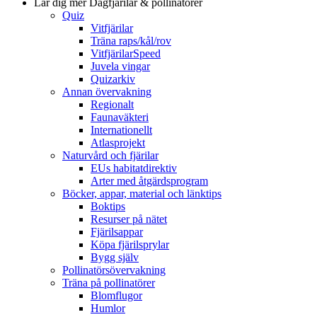
Lär dig mer
Dagfjärilar & pollinatörer
Quiz
Vitfjärilar
Träna raps/kål/rov
VitfjärilarSpeed
Juvela vingar
Quizarkiv
Annan övervakning
Regionalt
Faunaväkteri
Internationellt
Atlasprojekt
Naturvård och fjärilar
EUs habitatdirektiv
Arter med åtgärdsprogram
Böcker, appar, material och länktips
Boktips
Resurser på nätet
Fjärilsappar
Köpa fjärilsprylar
Bygg själv
Pollinatörsövervakning
Träna på pollinatörer
Blomflugor
Humlor