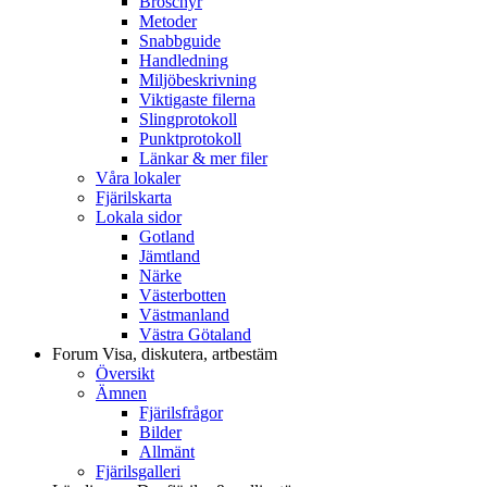
Broschyr
Metoder
Snabbguide
Handledning
Miljöbeskrivning
Viktigaste filerna
Slingprotokoll
Punktprotokoll
Länkar & mer filer
Våra lokaler
Fjärilskarta
Lokala sidor
Gotland
Jämtland
Närke
Västerbotten
Västmanland
Västra Götaland
Forum
Visa, diskutera, artbestäm
Översikt
Ämnen
Fjärilsfrågor
Bilder
Allmänt
Fjärilsgalleri