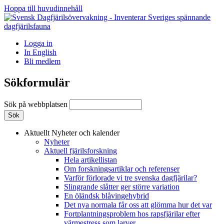
Hoppa till huvudinnehåll
Logga in
In English
Bli medlem
Sökformulär
Sök på webbplatsen
Aktuellt
Nyheter och kalender
Nyheter
Aktuell fjärilsforskning
Hela artikellistan
Om forskningsartiklar och referenser
Varför förlorade vi tre svenska dagfjärilar?
Slingrande slåtter ger större variation
En öländsk blåvingehybrid
Det nya normala får oss att glömma hur det var
Fortplantningsproblem hos rapsfjärilar efter
värmestress som larver