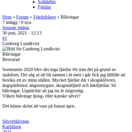
Solitärbin
Fjärilar
Hem
»
Forum
»
Fjärilsfrågor
» Blåvingar
7 inlägg / 0 nya
Senaste inlägg
30 juni, 2021 - 12:13
#1
Gunborg Lundkvist
Blåvingar
Besvarad
Sommaren 2020 blev det inga fjärilar för min del på grund av
sjukdom. Det såg ut att bli samma i år men i går fick jag tillfälle att
besöka ett av mina ställen. Mycket fjärilar där i skogsklövern,
ängspärlemor, ängssmygare, skogsnätfjäril och luktfjärilar. Så
blåvingar. Upptäckte att jag nu är ringrostig.
Vilken blåvinge ljung- eller kanske silver?
Det känns skönt att vara på banan igen.
Silverblåvinge
Karlsborg
2021