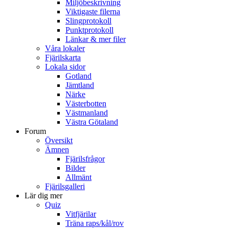
Miljöbeskrivning
Viktigaste filerna
Slingprotokoll
Punktprotokoll
Länkar & mer filer
Våra lokaler
Fjärilskarta
Lokala sidor
Gotland
Jämtland
Närke
Västerbotten
Västmanland
Västra Götaland
Forum
Översikt
Ämnen
Fjärilsfrågor
Bilder
Allmänt
Fjärilsgalleri
Lär dig mer
Quiz
Vitfjärilar
Träna raps/kål/rov