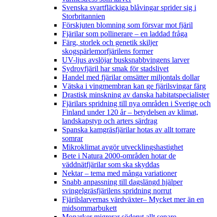
Svenska svartfläckiga blåvingar sprider sig i
Storbritannien
Förskjuten blomning som försvar mot fjäril
Fjärilar som pollinerare – en laddad fråga
Färg, storlek och genetik skiljer
skogspärlemorfjärilens former
UV-ljus avslöjar busksnabbvingens larver
Sydrovfjäril har smak för stadslivet
Handel med fjärilar omsätter miljontals dollar
Vätska i vingmembran kan ge fjärilsvingar färg
Drastisk minskning av danska habitatspecialister
Fjärilars spridning till nya områden i Sverige och
Finland under 120 år
– betydelsen av klimat,
landskapstyp och arters särdrag
Spanska kamgräsfjärilar hotas av allt torrare
somrar
Mikroklimat avgör utvecklingshastighet
Bete i Natura 2000-områden hotar de
väddnätfjärilar som ska skyddas
Nektar – tema med många variationer
Snabb anpassning till dagslängd hjälper
svingelgräsfjärilens spridning norrut
Fjärilslarvernas värdväxter– Mycket mer än en
midsommarbukett
Monarker migrerar söderut allt senare