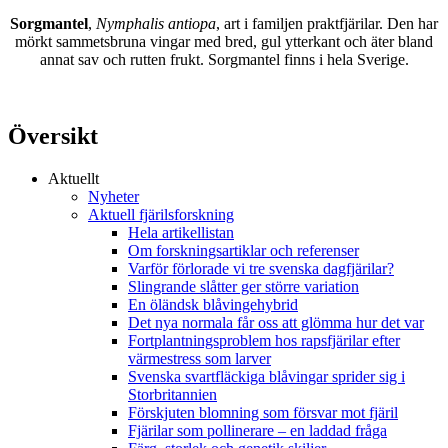
Sorgmantel
,
Nymphalis antiopa
, art i familjen praktfjärilar. Den har
mörkt sammetsbruna vingar med bred, gul ytterkant och äter bland
annat sav och rutten frukt. Sorgmantel finns i hela Sverige.
Översikt
Aktuellt
Nyheter
Aktuell fjärilsforskning
Hela artikellistan
Om forskningsartiklar och referenser
Varför förlorade vi tre svenska dagfjärilar?
Slingrande slåtter ger större variation
En öländsk blåvingehybrid
Det nya normala får oss att glömma hur det var
Fortplantningsproblem hos rapsfjärilar efter
värmestress som larver
Svenska svartfläckiga blåvingar sprider sig i
Storbritannien
Förskjuten blomning som försvar mot fjäril
Fjärilar som pollinerare – en laddad fråga