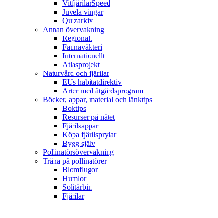
VitfjärilarSpeed
Juvela vingar
Quizarkiv
Annan övervakning
Regionalt
Faunaväkteri
Internationellt
Atlasprojekt
Naturvård och fjärilar
EUs habitatdirektiv
Arter med åtgärdsprogram
Böcker, appar, material och länktips
Boktips
Resurser på nätet
Fjärilsappar
Köpa fjärilsprylar
Bygg själv
Pollinatörsövervakning
Träna på pollinatörer
Blomflugor
Humlor
Solitärbin
Fjärilar