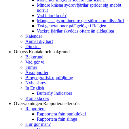
Mindre kräsna sydrovfjärilar sprider sig snabbt
norrut
Vad tittar du på?
Många slags pollinerare ger större bomullsskörd
Två generationer påfågelöga i Belgien
Vackra fjärilar skyddas oftare än alldagliga
Kalender
Anmäl dig här!
Din sida
Om oss
Kontakt och bakgrund
Bakgrund
Vad gör vi
Filmer
Årsrapporter
Biogeografisk uppföljning
Nyhetsbrev
In English
Butterfly Indicators
Kontakta oss
Övervakningen
Rapportera eller sök
Rapportera
Rapportera från punktlokal
Rapportera från slinga
Hur gör man?