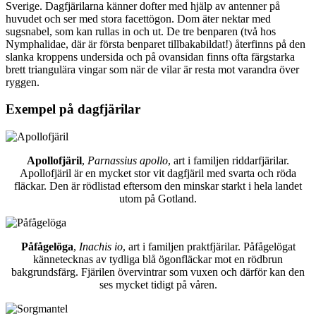
Sverige. Dagfjärilarna känner dofter med hjälp av antenner på
huvudet och ser med stora facettögon. Dom äter nektar med
sugsnabel, som kan rullas in och ut. De tre benparen (två hos
Nymphalidae, där är första benparet tillbakabildat!) återfinns på den
slanka kroppens undersida och på ovansidan finns ofta färgstarka
brett triangulära vingar som när de vilar är resta mot varandra över
ryggen.
Exempel på dagfjärilar
Apollofjäril
,
Parnassius apollo
, art i familjen riddarfjärilar.
Apollofjäril är en mycket stor vit dagfjäril med svarta och röda
fläckar. Den är rödlistad eftersom den minskar starkt i hela landet
utom på Gotland.
Påfågelöga
,
Inachis io
, art i familjen praktfjärilar. Påfågelögat
kännetecknas av tydliga blå ögonfläckar mot en rödbrun
bakgrundsfärg. Fjärilen övervintrar som vuxen och därför kan den
ses mycket tidigt på våren.