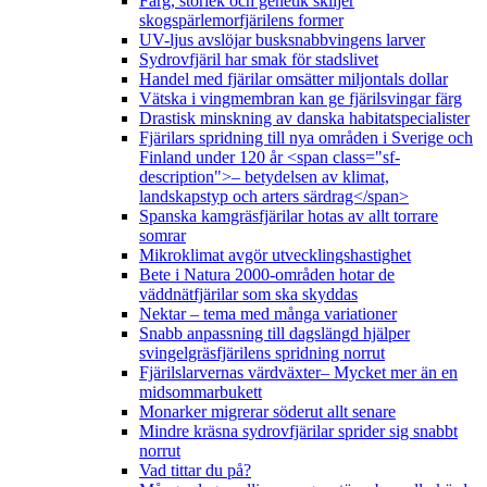
Färg, storlek och genetik skiljer
skogspärlemorfjärilens former
UV-ljus avslöjar busksnabbvingens larver
Sydrovfjäril har smak för stadslivet
Handel med fjärilar omsätter miljontals dollar
Vätska i vingmembran kan ge fjärilsvingar färg
Drastisk minskning av danska habitatspecialister
Fjärilars spridning till nya områden i Sverige och
Finland under 120 år <span class="sf-
description">– betydelsen av klimat,
landskapstyp och arters särdrag</span>
Spanska kamgräsfjärilar hotas av allt torrare
somrar
Mikroklimat avgör utvecklingshastighet
Bete i Natura 2000-områden hotar de
väddnätfjärilar som ska skyddas
Nektar – tema med många variationer
Snabb anpassning till dagslängd hjälper
svingelgräsfjärilens spridning norrut
Fjärilslarvernas värdväxter– Mycket mer än en
midsommarbukett
Monarker migrerar söderut allt senare
Mindre kräsna sydrovfjärilar sprider sig snabbt
norrut
Vad tittar du på?