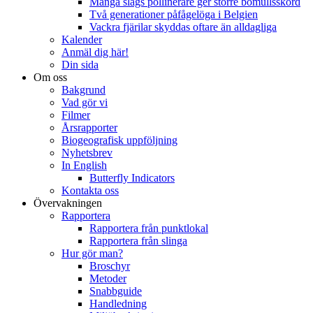
Många slags pollinerare ger större bomullsskörd
Två generationer påfågelöga i Belgien
Vackra fjärilar skyddas oftare än alldagliga
Kalender
Anmäl dig här!
Din sida
Om oss
Bakgrund
Vad gör vi
Filmer
Årsrapporter
Biogeografisk uppföljning
Nyhetsbrev
In English
Butterfly Indicators
Kontakta oss
Övervakningen
Rapportera
Rapportera från punktlokal
Rapportera från slinga
Hur gör man?
Broschyr
Metoder
Snabbguide
Handledning