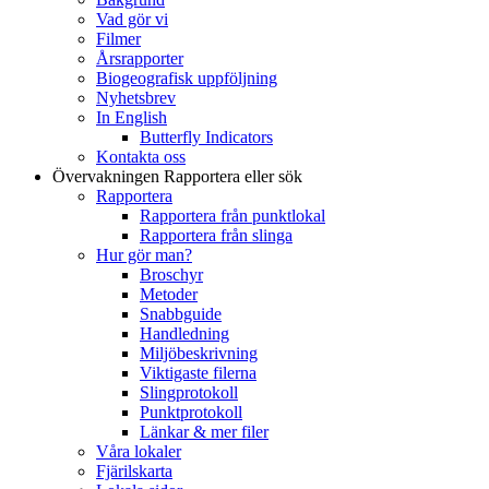
Vad gör vi
Filmer
Årsrapporter
Biogeografisk uppföljning
Nyhetsbrev
In English
Butterfly Indicators
Kontakta oss
Övervakningen
Rapportera eller sök
Rapportera
Rapportera från punktlokal
Rapportera från slinga
Hur gör man?
Broschyr
Metoder
Snabbguide
Handledning
Miljöbeskrivning
Viktigaste filerna
Slingprotokoll
Punktprotokoll
Länkar & mer filer
Våra lokaler
Fjärilskarta