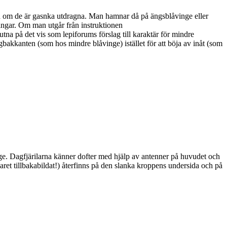
ven om de är gasnka utdragna. Man hamnar då på ängsblåvinge eller
vingar. Om man utgår från instruktionen
utna på det vis som lepiforums förslag till karaktär för mindre
ngbakkanten (som hos mindre blåvinge) istället för att böja av inåt (som
ge. Dagfjärilarna känner dofter med hjälp av antenner på huvudet och
ret tillbakabildat!) återfinns på den slanka kroppens undersida och på