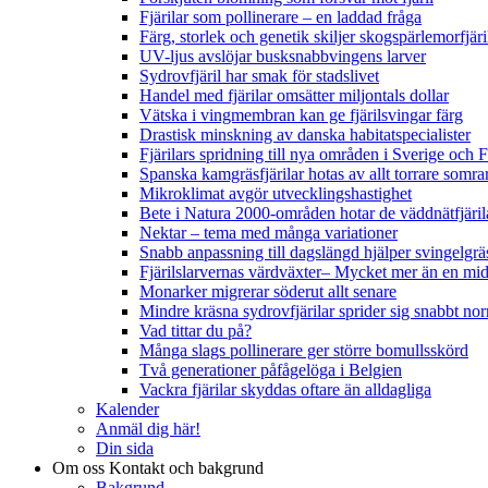
Fjärilar som pollinerare – en laddad fråga
Färg, storlek och genetik skiljer skogspärlemorfjär
UV-ljus avslöjar busksnabbvingens larver
Sydrovfjäril har smak för stadslivet
Handel med fjärilar omsätter miljontals dollar
Vätska i vingmembran kan ge fjärilsvingar färg
Drastisk minskning av danska habitatspecialister
Fjärilars spridning till nya områden i Sverige och
Spanska kamgräsfjärilar hotas av allt torrare somra
Mikroklimat avgör utvecklingshastighet
Bete i Natura 2000-områden hotar de väddnätfjäri
Nektar – tema med många variationer
Snabb anpassning till dagslängd hjälper svingelgräs
Fjärilslarvernas värdväxter– Mycket mer än en m
Monarker migrerar söderut allt senare
Mindre kräsna sydrovfjärilar sprider sig snabbt nor
Vad tittar du på?
Många slags pollinerare ger större bomullsskörd
Två generationer påfågelöga i Belgien
Vackra fjärilar skyddas oftare än alldagliga
Kalender
Anmäl dig här!
Din sida
Om oss
Kontakt och bakgrund
Bakgrund