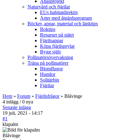
Atlasprojekt
Naturvård och fjärilar
EUs habitatdirektiv
Arter med åtgärdsprogram
Böcker, appar, material och länktips
Boktips
Resurser på nätet
Fjärilsappar
Köpa fjärilsprylar
Bygg själv
Pollinatörsövervakning
Träna på pollinatörer
Blomflugor
Humlor
Solitärbin
Fjärilar
Hem
»
Forum
»
Fjärilsfrågor
» Blåvinge
4 inlägg / 0 nya
Senaste inlägg
19 juli, 2021 - 14:17
#1
klapalm
Blåvinge