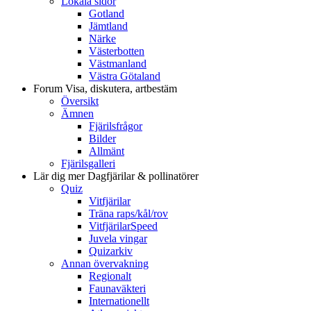
Lokala sidor
Gotland
Jämtland
Närke
Västerbotten
Västmanland
Västra Götaland
Forum
Visa, diskutera, artbestäm
Översikt
Ämnen
Fjärilsfrågor
Bilder
Allmänt
Fjärilsgalleri
Lär dig mer
Dagfjärilar & pollinatörer
Quiz
Vitfjärilar
Träna raps/kål/rov
VitfjärilarSpeed
Juvela vingar
Quizarkiv
Annan övervakning
Regionalt
Faunaväkteri
Internationellt