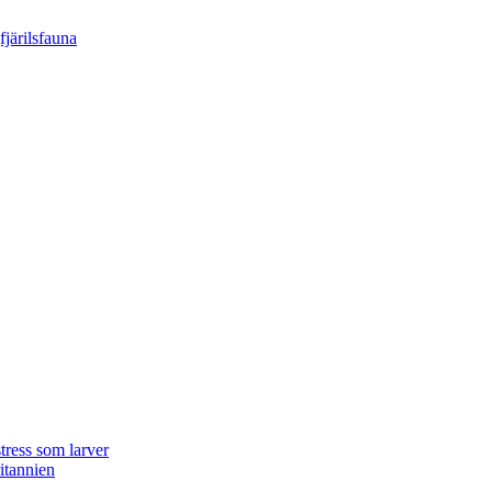
tress som larver
ritannien