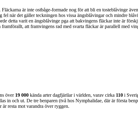
. Fläckarna är inte ostbåge-formade nog för att bli en tosteblåvinge ä
rg fel när det gäller teckningen hos vissa ängsblåvingar och mindre blå
rde detta varit en ängsblåvinge pga att bakvingens fläckar inte är förskj
ch framförallt, att framvingens rad med svarta fläckar är parallell med vi
nns över
19 000
kända arter dagfjärilar i världen, varav cirka
110
i Sveri
as in och ut. De tre benparen (två hos Nymphalidae, där är första benpa
ar är resta mot varandra över ryggen.