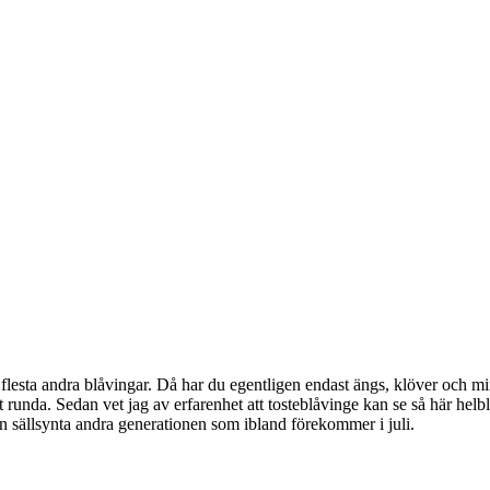
flesta andra blåvingar. Då har du egentligen endast ängs, klöver och mi
elt runda. Sedan vet jag av erfarenhet att tosteblåvinge kan se så här he
en sällsynta andra generationen som ibland förekommer i juli.