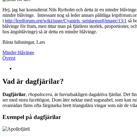
Hej, jag har konsulterat Nils Ryrholm och detta är en mindre blåvinge
mindre blåvinge. Intressant nog så leder annars pålitliga leipiforum.o
i
http://lepiforum.org/wiki/page/Cyaniris_semiargus#/image/13/1
så bo
blåvinge för fram, men tittar man på fjärilens storlek, proportioner, o
hos ängsblåvinge) så är detta en mindre blåvinge.
Bästa hälsningar, Lars
Mindre blåvinge
Överst
Vad är dagfjärilar?
Dagfjärilar
,
rhopalocera
, är huvudsakligen dagaktiva fjärilar. Det fi
ser med stora facettögon. Dom äter nektar med sugsnabel, som kan rull
ovansidan finns ofta färgstarka brett triangulära vingar som när de vil
Exempel på dagfjärilar