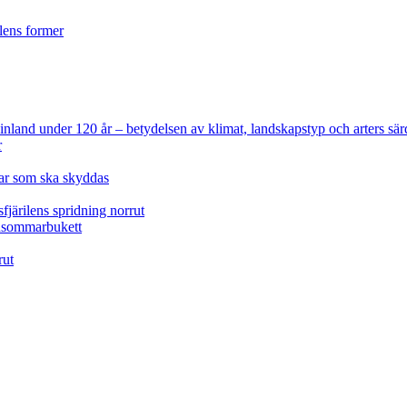
ilens former
 Finland under 120 år
– betydelsen av klimat, landskapstyp och arters sär
r
lar som ska skyddas
fjärilens spridning norrut
idsommarbukett
rut