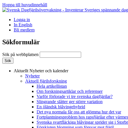
Hoppa till huvudinnehåll
Logga in
In English
Bli medlem
Sökformulär
Sök på webbplatsen
Aktuellt
Nyheter och kalender
Nyheter
Aktuell fjärilsforskning
Hela artikellistan
Om forskningsartiklar och referenser
Varför förlorade vi tre svenska dagfjärilar?
Slingrande slåtter ger större variation
En öländsk blåvingehybrid
Det nya normala får oss att glömma hur det var
Fortplantningsproblem hos rapsfjärilar efter värmes
Svenska svartfläckiga blåvingar sprider sig i Storb
Förskjuten blomning som försvar mot fjäril