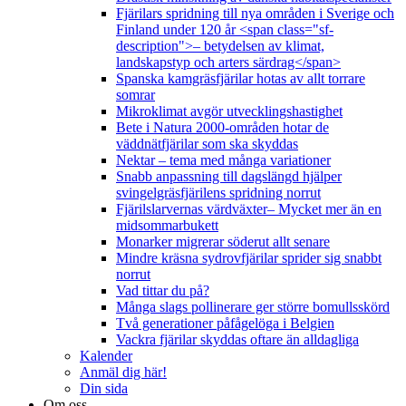
Fjärilars spridning till nya områden i Sverige och
Finland under 120 år <span class="sf-
description">– betydelsen av klimat,
landskapstyp och arters särdrag</span>
Spanska kamgräsfjärilar hotas av allt torrare
somrar
Mikroklimat avgör utvecklingshastighet
Bete i Natura 2000-områden hotar de
väddnätfjärilar som ska skyddas
Nektar – tema med många variationer
Snabb anpassning till dagslängd hjälper
svingelgräsfjärilens spridning norrut
Fjärilslarvernas värdväxter– Mycket mer än en
midsommarbukett
Monarker migrerar söderut allt senare
Mindre kräsna sydrovfjärilar sprider sig snabbt
norrut
Vad tittar du på?
Många slags pollinerare ger större bomullsskörd
Två generationer påfågelöga i Belgien
Vackra fjärilar skyddas oftare än alldagliga
Kalender
Anmäl dig här!
Din sida
Om oss