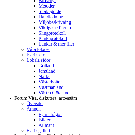
Broschyr
Metoder
Snabbguide
Handledning
Miljöbeskrivning
Viktigaste filerna
Slingprotokoll
Punktprotokoll
Länkar & mer filer
Våra lokaler
Fjärilskarta
Lokala sidor
Gotland
Jämtland
Närke
Västerbotten
Västmanland
Västra Götaland
Forum
Visa, diskutera, artbestäm
Översikt
Ämnen
Fjärilsfrågor
Bilder
Allmänt
Fjärilsgalleri