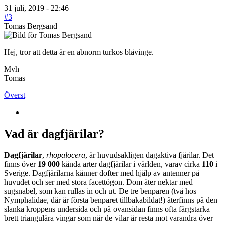
31 juli, 2019 - 22:46
#3
Tomas Bergsand
Hej, tror att detta är en abnorm turkos blåvinge.
Mvh
Tomas
Överst
Vad är dagfjärilar?
Dagfjärilar
,
rhopalocera
, är huvudsakligen dagaktiva fjärilar. Det
finns över
19 000
kända arter dagfjärilar i världen, varav cirka
110
i
Sverige. Dagfjärilarna känner dofter med hjälp av antenner på
huvudet och ser med stora facettögon. Dom äter nektar med
sugsnabel, som kan rullas in och ut. De tre benparen (två hos
Nymphalidae, där är första benparet tillbakabildat!) återfinns på den
slanka kroppens undersida och på ovansidan finns ofta färgstarka
brett triangulära vingar som när de vilar är resta mot varandra över