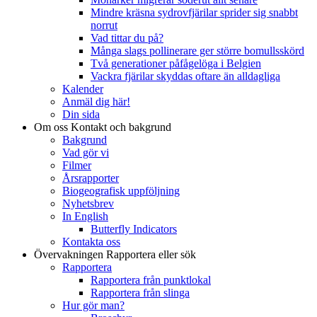
Mindre kräsna sydrovfjärilar sprider sig snabbt
norrut
Vad tittar du på?
Många slags pollinerare ger större bomullsskörd
Två generationer påfågelöga i Belgien
Vackra fjärilar skyddas oftare än alldagliga
Kalender
Anmäl dig här!
Din sida
Om oss
Kontakt och bakgrund
Bakgrund
Vad gör vi
Filmer
Årsrapporter
Biogeografisk uppföljning
Nyhetsbrev
In English
Butterfly Indicators
Kontakta oss
Övervakningen
Rapportera eller sök
Rapportera
Rapportera från punktlokal
Rapportera från slinga
Hur gör man?