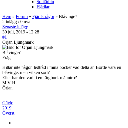
Solitärbin
Fjärilar
Hem
»
Forum
»
Fjärilsfrågor
» Blåvinge?
2 inlägg / 0 nya
Senaste inlägg
30 juli, 2019 - 12:28
#1
Örjan Ljungmark
Blåvinge?
Fråga
Hittar inte någon ledtråd i mina böcker vad detta är. Borde vara en
blåvinge, men vilken sort?
Eller har den varit i en färgburk månntro?
M V H
Örjan
Gävle
2019
Överst