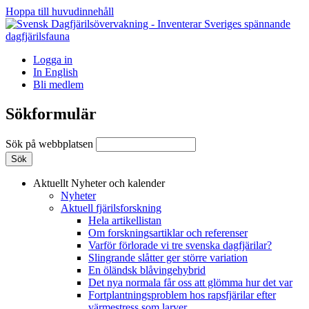
Hoppa till huvudinnehåll
Logga in
In English
Bli medlem
Sökformulär
Sök på webbplatsen
Aktuellt
Nyheter och kalender
Nyheter
Aktuell fjärilsforskning
Hela artikellistan
Om forskningsartiklar och referenser
Varför förlorade vi tre svenska dagfjärilar?
Slingrande slåtter ger större variation
En öländsk blåvingehybrid
Det nya normala får oss att glömma hur det var
Fortplantningsproblem hos rapsfjärilar efter
värmestress som larver