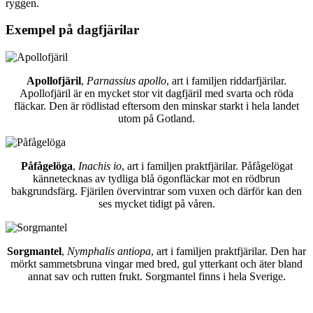
ryggen.
Exempel på dagfjärilar
Apollofjäril
,
Parnassius apollo
, art i familjen riddarfjärilar.
Apollofjäril är en mycket stor vit dagfjäril med svarta och röda
fläckar. Den är rödlistad eftersom den minskar starkt i hela landet
utom på Gotland.
Påfågelöga
,
Inachis io
, art i familjen praktfjärilar. Påfågelögat
kännetecknas av tydliga blå ögonfläckar mot en rödbrun
bakgrundsfärg. Fjärilen övervintrar som vuxen och därför kan den
ses mycket tidigt på våren.
Sorgmantel
,
Nymphalis antiopa
, art i familjen praktfjärilar. Den har
mörkt sammetsbruna vingar med bred, gul ytterkant och äter bland
annat sav och rutten frukt. Sorgmantel finns i hela Sverige.