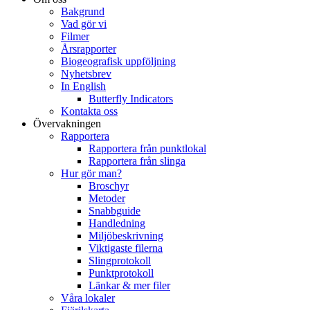
Bakgrund
Vad gör vi
Filmer
Årsrapporter
Biogeografisk uppföljning
Nyhetsbrev
In English
Butterfly Indicators
Kontakta oss
Övervakningen
Rapportera
Rapportera från punktlokal
Rapportera från slinga
Hur gör man?
Broschyr
Metoder
Snabbguide
Handledning
Miljöbeskrivning
Viktigaste filerna
Slingprotokoll
Punktprotokoll
Länkar & mer filer
Våra lokaler