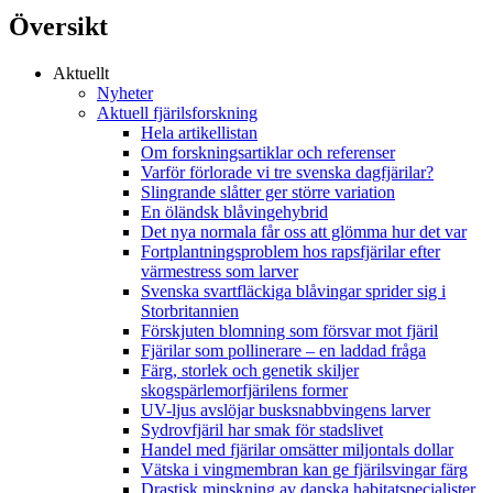
Översikt
Aktuellt
Nyheter
Aktuell fjärilsforskning
Hela artikellistan
Om forskningsartiklar och referenser
Varför förlorade vi tre svenska dagfjärilar?
Slingrande slåtter ger större variation
En öländsk blåvingehybrid
Det nya normala får oss att glömma hur det var
Fortplantningsproblem hos rapsfjärilar efter
värmestress som larver
Svenska svartfläckiga blåvingar sprider sig i
Storbritannien
Förskjuten blomning som försvar mot fjäril
Fjärilar som pollinerare – en laddad fråga
Färg, storlek och genetik skiljer
skogspärlemorfjärilens former
UV-ljus avslöjar busksnabbvingens larver
Sydrovfjäril har smak för stadslivet
Handel med fjärilar omsätter miljontals dollar
Vätska i vingmembran kan ge fjärilsvingar färg
Drastisk minskning av danska habitatspecialister