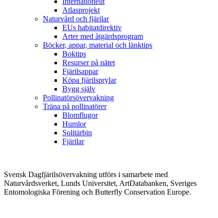
Internationellt
Atlasprojekt
Naturvård och fjärilar
EUs habitatdirektiv
Arter med åtgärdsprogram
Böcker, appar, material och länktips
Boktips
Resurser på nätet
Fjärilsappar
Köpa fjärilsprylar
Bygg själv
Pollinatörsövervakning
Träna på pollinatörer
Blomflugor
Humlor
Solitärbin
Fjärilar
Svensk Dagfjärilsövervakning utförs i samarbete med
Naturvårdsverket, Lunds Universitet, ArtDatabanken, Sveriges
Entomologiska Förening och Butterfly Conservation Europe.