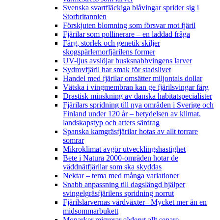
Svenska svartfläckiga blåvingar sprider sig i
Storbritannien
Förskjuten blomning som försvar mot fjäril
Fjärilar som pollinerare – en laddad fråga
Färg, storlek och genetik skiljer
skogspärlemorfjärilens former
UV-ljus avslöjar busksnabbvingens larver
Sydrovfjäril har smak för stadslivet
Handel med fjärilar omsätter miljontals dollar
Vätska i vingmembran kan ge fjärilsvingar färg
Drastisk minskning av danska habitatspecialister
Fjärilars spridning till nya områden i Sverige och
Finland under 120 år
– betydelsen av klimat,
landskapstyp och arters särdrag
Spanska kamgräsfjärilar hotas av allt torrare
somrar
Mikroklimat avgör utvecklingshastighet
Bete i Natura 2000-områden hotar de
väddnätfjärilar som ska skyddas
Nektar – tema med många variationer
Snabb anpassning till dagslängd hjälper
svingelgräsfjärilens spridning norrut
Fjärilslarvernas värdväxter– Mycket mer än en
midsommarbukett
Monarker migrerar söderut allt senare