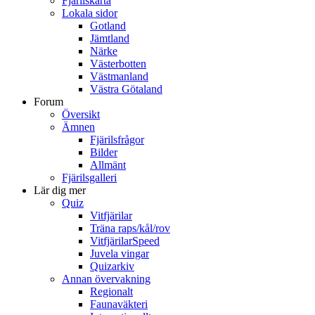
Fjärilskarta
Lokala sidor
Gotland
Jämtland
Närke
Västerbotten
Västmanland
Västra Götaland
Forum
Översikt
Ämnen
Fjärilsfrågor
Bilder
Allmänt
Fjärilsgalleri
Lär dig mer
Quiz
Vitfjärilar
Träna raps/kål/rov
VitfjärilarSpeed
Juvela vingar
Quizarkiv
Annan övervakning
Regionalt
Faunaväkteri