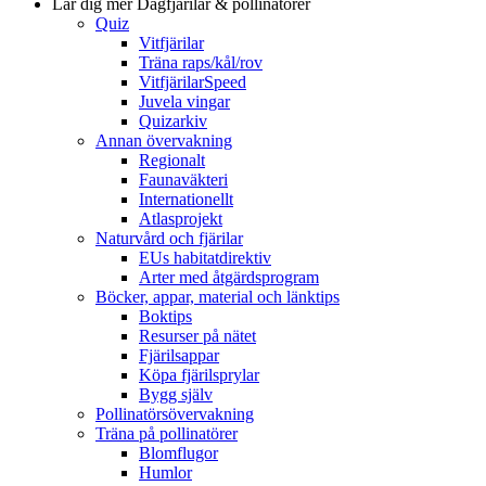
Lär dig mer
Dagfjärilar & pollinatörer
Quiz
Vitfjärilar
Träna raps/kål/rov
VitfjärilarSpeed
Juvela vingar
Quizarkiv
Annan övervakning
Regionalt
Faunaväkteri
Internationellt
Atlasprojekt
Naturvård och fjärilar
EUs habitatdirektiv
Arter med åtgärdsprogram
Böcker, appar, material och länktips
Boktips
Resurser på nätet
Fjärilsappar
Köpa fjärilsprylar
Bygg själv
Pollinatörsövervakning
Träna på pollinatörer
Blomflugor
Humlor