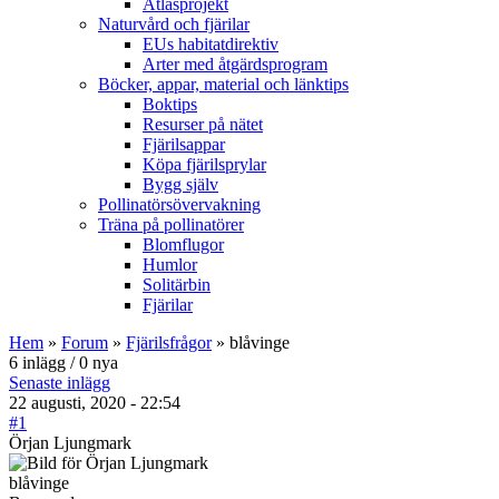
Atlasprojekt
Naturvård och fjärilar
EUs habitatdirektiv
Arter med åtgärdsprogram
Böcker, appar, material och länktips
Boktips
Resurser på nätet
Fjärilsappar
Köpa fjärilsprylar
Bygg själv
Pollinatörsövervakning
Träna på pollinatörer
Blomflugor
Humlor
Solitärbin
Fjärilar
Hem
»
Forum
»
Fjärilsfrågor
» blåvinge
6 inlägg / 0 nya
Senaste inlägg
22 augusti, 2020 - 22:54
#1
Örjan Ljungmark
blåvinge