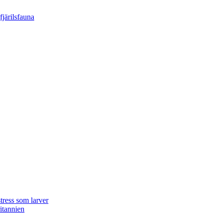
tress som larver
ritannien