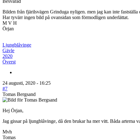
Besvarad
Bilden från fjärilsvägen Grinduga nyligen. men jag kan inte fastställa 
Har tyvärr ingen bild på ovansidan som förmodligen underlättat.
M V H
Örjan
Ljungblåvinge
Gävle
2020
Överst
24 augusti, 2020 - 16:25
#7
Tomas Bergsand
Hej Örjan,
Jag gissar på ljungblåvinge, då den brukar ha mer vitt. Båda arterna va
Mvh
Tomas