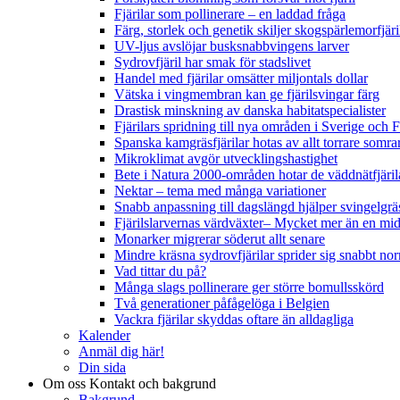
Fjärilar som pollinerare – en laddad fråga
Färg, storlek och genetik skiljer skogspärlemorfjär
UV-ljus avslöjar busksnabbvingens larver
Sydrovfjäril har smak för stadslivet
Handel med fjärilar omsätter miljontals dollar
Vätska i vingmembran kan ge fjärilsvingar färg
Drastisk minskning av danska habitatspecialister
Fjärilars spridning till nya områden i Sverige och
Spanska kamgräsfjärilar hotas av allt torrare somra
Mikroklimat avgör utvecklingshastighet
Bete i Natura 2000-områden hotar de väddnätfjäri
Nektar – tema med många variationer
Snabb anpassning till dagslängd hjälper svingelgräs
Fjärilslarvernas värdväxter– Mycket mer än en m
Monarker migrerar söderut allt senare
Mindre kräsna sydrovfjärilar sprider sig snabbt nor
Vad tittar du på?
Många slags pollinerare ger större bomullsskörd
Två generationer påfågelöga i Belgien
Vackra fjärilar skyddas oftare än alldagliga
Kalender
Anmäl dig här!
Din sida
Om oss
Kontakt och bakgrund
Bakgrund