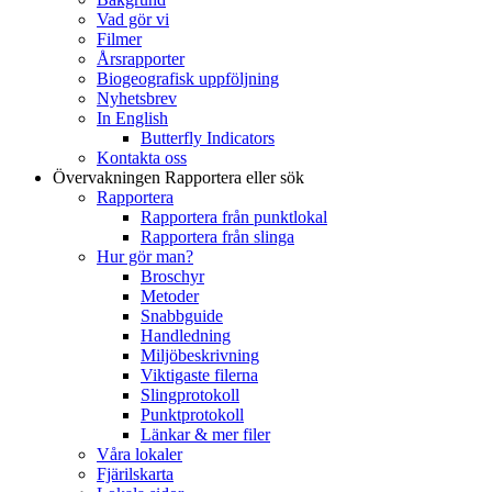
Vad gör vi
Filmer
Årsrapporter
Biogeografisk uppföljning
Nyhetsbrev
In English
Butterfly Indicators
Kontakta oss
Övervakningen
Rapportera eller sök
Rapportera
Rapportera från punktlokal
Rapportera från slinga
Hur gör man?
Broschyr
Metoder
Snabbguide
Handledning
Miljöbeskrivning
Viktigaste filerna
Slingprotokoll
Punktprotokoll
Länkar & mer filer
Våra lokaler
Fjärilskarta