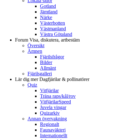
Lokala sidor
Gotland
Jämtland
Närke
Västerbotten
Västmanland
Västra Götaland
Forum
Visa, diskutera, artbestäm
Översikt
Ämnen
Fjärilsfrågor
Bilder
Allmänt
Fjärilsgalleri
Lär dig mer
Dagfjärilar & pollinatörer
Quiz
Vitfjärilar
Träna raps/kål/rov
VitfjärilarSpeed
Juvela vingar
Quizarkiv
Annan övervakning
Regionalt
Faunaväkteri
Internationellt