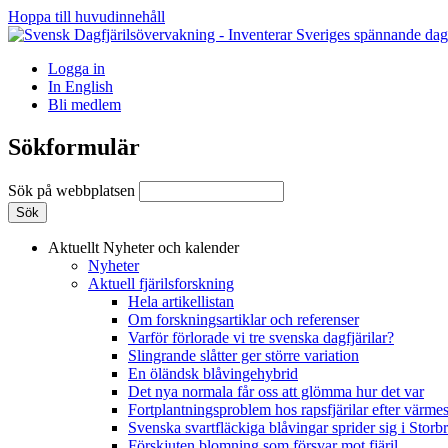
Hoppa till huvudinnehåll
Logga in
In English
Bli medlem
Sökformulär
Sök på webbplatsen
Aktuellt
Nyheter och kalender
Nyheter
Aktuell fjärilsforskning
Hela artikellistan
Om forskningsartiklar och referenser
Varför förlorade vi tre svenska dagfjärilar?
Slingrande slåtter ger större variation
En öländsk blåvingehybrid
Det nya normala får oss att glömma hur det var
Fortplantningsproblem hos rapsfjärilar efter värmes
Svenska svartfläckiga blåvingar sprider sig i Storb
Förskjuten blomning som försvar mot fjäril