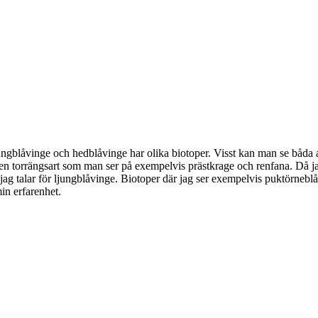
t ljungblåvinge och hedblåvinge har olika biotoper. Visst kan man se bå
en torrängsart som man ser på exempelvis prästkrage och renfana. Då ja
 jag talar för ljungblåvinge. Biotoper där jag ser exempelvis puktörneblå
in erfarenhet.