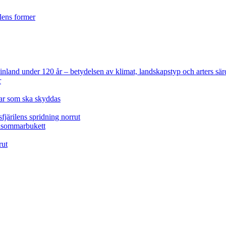
ilens former
 Finland under 120 år
– betydelsen av klimat, landskapstyp och arters sär
r
lar som ska skyddas
fjärilens spridning norrut
idsommarbukett
rut