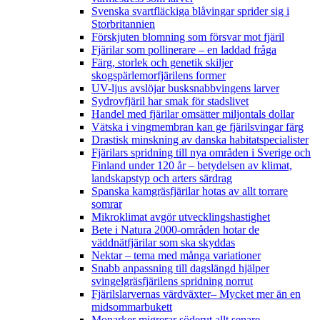
Svenska svartfläckiga blåvingar sprider sig i
Storbritannien
Förskjuten blomning som försvar mot fjäril
Fjärilar som pollinerare – en laddad fråga
Färg, storlek och genetik skiljer
skogspärlemorfjärilens former
UV-ljus avslöjar busksnabbvingens larver
Sydrovfjäril har smak för stadslivet
Handel med fjärilar omsätter miljontals dollar
Vätska i vingmembran kan ge fjärilsvingar färg
Drastisk minskning av danska habitatspecialister
Fjärilars spridning till nya områden i Sverige och
Finland under 120 år
– betydelsen av klimat,
landskapstyp och arters särdrag
Spanska kamgräsfjärilar hotas av allt torrare
somrar
Mikroklimat avgör utvecklingshastighet
Bete i Natura 2000-områden hotar de
väddnätfjärilar som ska skyddas
Nektar – tema med många variationer
Snabb anpassning till dagslängd hjälper
svingelgräsfjärilens spridning norrut
Fjärilslarvernas värdväxter– Mycket mer än en
midsommarbukett
Monarker migrerar söderut allt senare