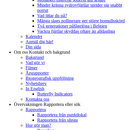
Mindre kräsna sydrovfjärilar sprider sig snabbt
norrut
Vad tittar du på?
Många slags pollinerare ger större bomullsskörd
Två generationer påfågelöga i Belgien
Vackra fjärilar skyddas oftare än alldagliga
Kalender
Anmäl dig här!
Din sida
Om oss
Kontakt och bakgrund
Bakgrund
Vad gör vi
Filmer
Årsrapporter
Biogeografisk uppföljning
Nyhetsbrev
In English
Butterfly Indicators
Kontakta oss
Övervakningen
Rapportera eller sök
Rapportera
Rapportera från punktlokal
Rapportera från slinga
Hur gör man?