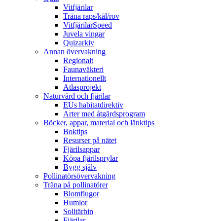
Vitfjärilar
Träna raps/kål/rov
VitfjärilarSpeed
Juvela vingar
Quizarkiv
Annan övervakning
Regionalt
Faunaväkteri
Internationellt
Atlasprojekt
Naturvård och fjärilar
EUs habitatdirektiv
Arter med åtgärdsprogram
Böcker, appar, material och länktips
Boktips
Resurser på nätet
Fjärilsappar
Köpa fjärilsprylar
Bygg själv
Pollinatörsövervakning
Träna på pollinatörer
Blomflugor
Humlor
Solitärbin
Fjärilar