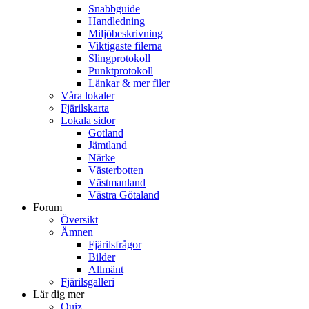
Snabbguide
Handledning
Miljöbeskrivning
Viktigaste filerna
Slingprotokoll
Punktprotokoll
Länkar & mer filer
Våra lokaler
Fjärilskarta
Lokala sidor
Gotland
Jämtland
Närke
Västerbotten
Västmanland
Västra Götaland
Forum
Översikt
Ämnen
Fjärilsfrågor
Bilder
Allmänt
Fjärilsgalleri
Lär dig mer
Quiz