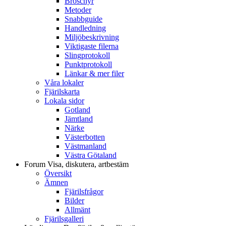
Broschyr
Metoder
Snabbguide
Handledning
Miljöbeskrivning
Viktigaste filerna
Slingprotokoll
Punktprotokoll
Länkar & mer filer
Våra lokaler
Fjärilskarta
Lokala sidor
Gotland
Jämtland
Närke
Västerbotten
Västmanland
Västra Götaland
Forum
Visa, diskutera, artbestäm
Översikt
Ämnen
Fjärilsfrågor
Bilder
Allmänt
Fjärilsgalleri