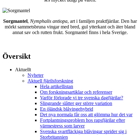
Sorgmantel
,
Nymphalis antiopa
, art i familjen praktfjärilar. Den har
mörkt sammetsbruna vingar med bred, gul ytterkant och äter bland
annat sav och rutten frukt. Sorgmantel finns i hela Sverige.
Översikt
Aktuellt
Nyheter
Aktuell fjärilsforskning
Hela artikellistan
Om forskningsartiklar och referenser
Varför förlorade vi tre svenska dagfjärilar?
Slingrande slåtter ger större variation
En öländsk blåvingehybrid
Det nya normala får oss att glömma hur det var
Fortplantningsproblem hos rapsfjärilar efter
värmestress som larver
Svenska svartfläckiga blåvingar sprider sig i
Storbritannien