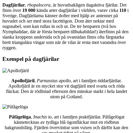
Dagfjärilar
,
rhopalocera
, är huvudsakligen dagaktiva fjärilar. Det
finns över
19 000
kända arter dagfjärilar i världen, varav cirka
110
i
Sverige. Dagfjärilarna känner dofter med hjälp av antenner på
huvudet och ser med stora facettögon. Dom äter nektar med
sugsnabel, som kan rullas in och ut. De tre benparen (två hos
Nymphalidae, där är första benparet tillbakabildat!) återfinns på den
slanka kroppens undersida och på ovansidan finns ofta färgstarka
brett triangulära vingar som när de vilar är resta mot varandra över
ryggen.
Exempel på dagfjärilar
Apollofjäril
,
Parnassius apollo
, art i familjen riddarfjärilar.
Apollofjäril är en mycket stor vit dagfjäril med svarta och röda
fläckar. Den är rödlistad eftersom den minskar starkt i hela landet
utom på Gotland.
Påfågelöga
,
Inachis io
, art i familjen praktfjärilar. Påfågelögat
kännetecknas av tydliga blå ögonfläckar mot en rödbrun
bakgrundsfärg. Fjärilen övervintrar som vuxen och därför kan den
ses mycket tidigt på våren.