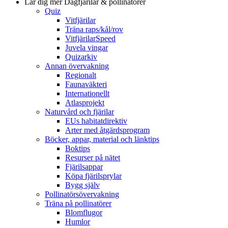
Lär dig mer
Dagfjärilar & pollinatörer
Quiz
Vitfjärilar
Träna raps/kål/rov
VitfjärilarSpeed
Juvela vingar
Quizarkiv
Annan övervakning
Regionalt
Faunaväkteri
Internationellt
Atlasprojekt
Naturvård och fjärilar
EUs habitatdirektiv
Arter med åtgärdsprogram
Böcker, appar, material och länktips
Boktips
Resurser på nätet
Fjärilsappar
Köpa fjärilsprylar
Bygg själv
Pollinatörsövervakning
Träna på pollinatörer
Blomflugor
Humlor