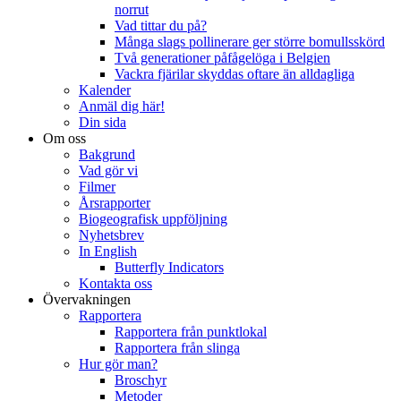
norrut
Vad tittar du på?
Många slags pollinerare ger större bomullsskörd
Två generationer påfågelöga i Belgien
Vackra fjärilar skyddas oftare än alldagliga
Kalender
Anmäl dig här!
Din sida
Om oss
Bakgrund
Vad gör vi
Filmer
Årsrapporter
Biogeografisk uppföljning
Nyhetsbrev
In English
Butterfly Indicators
Kontakta oss
Övervakningen
Rapportera
Rapportera från punktlokal
Rapportera från slinga
Hur gör man?
Broschyr
Metoder