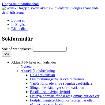
Hoppa till huvudinnehåll
Logga in
In English
Bli medlem
Sökformulär
Sök på webbplatsen
Aktuellt
Nyheter och kalender
Nyheter
Aktuell fjärilsforskning
Hela artikellistan
Om forskningsartiklar och referenser
Varför förlorade vi tre svenska dagfjärilar?
Slingrande slåtter ger större variation
En öländsk blåvingehybrid
Det nya normala får oss att glömma hur det var
Fortplantningsproblem hos rapsfjärilar efter
värmestress som larver