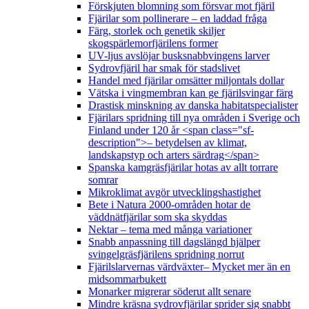
Förskjuten blomning som försvar mot fjäril
Fjärilar som pollinerare – en laddad fråga
Färg, storlek och genetik skiljer
skogspärlemorfjärilens former
UV-ljus avslöjar busksnabbvingens larver
Sydrovfjäril har smak för stadslivet
Handel med fjärilar omsätter miljontals dollar
Vätska i vingmembran kan ge fjärilsvingar färg
Drastisk minskning av danska habitatspecialister
Fjärilars spridning till nya områden i Sverige och
Finland under 120 år <span class="sf-
description">– betydelsen av klimat,
landskapstyp och arters särdrag</span>
Spanska kamgräsfjärilar hotas av allt torrare
somrar
Mikroklimat avgör utvecklingshastighet
Bete i Natura 2000-områden hotar de
väddnätfjärilar som ska skyddas
Nektar – tema med många variationer
Snabb anpassning till dagslängd hjälper
svingelgräsfjärilens spridning norrut
Fjärilslarvernas värdväxter– Mycket mer än en
midsommarbukett
Monarker migrerar söderut allt senare
Mindre kräsna sydrovfjärilar sprider sig snabbt