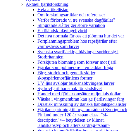
Aktuell fjärilsforskning
Hela artikellistan
Om forskningsartiklar och referenser
Varför förlorade vi tre svenska dagfjärilar?
Slingrande slåtter ger större variation
En öländsk blåvingehybrid
Det nya normala får oss att glömma hur det var
Fortplantningsproblem hos rapsfjärilar efter
värmestress som larver
Svenska svartfläckiga blåvingar sprider sig i
Storbritannien
Förskjuten blomning som försvar mot fjäril
Fjärilar som pollinerare – en laddad fråga
Färg, storlek och genetik skiljer
skogspärlemorfjärilens former
UV-ljus avslöjar busksnabbvingens larver
Sydrovfjäril har smak för stadslivet
Handel med fjärilar omsätter miljontals dollar
Vätska i vingmembran kan ge fjärilsvingar färg
Drastisk minskning av danska habitatspecialister
Fjärilars spridning till nya områden i Sverige och
Finland under 120 år <span class="sf-
description">– betydelsen av klimat,
landskapstyp och arters särdrag</span>
Spanska kamgräsfjärilar hotas av allt torrare