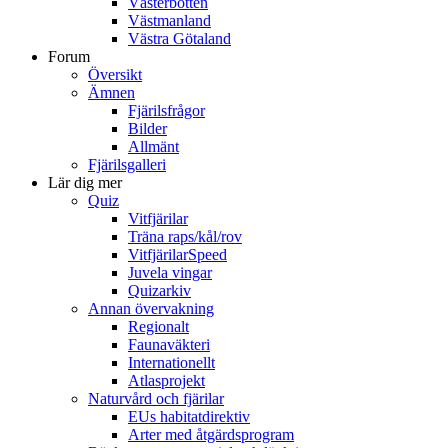
Västerbotten
Västmanland
Västra Götaland
Forum
Översikt
Ämnen
Fjärilsfrågor
Bilder
Allmänt
Fjärilsgalleri
Lär dig mer
Quiz
Vitfjärilar
Träna raps/kål/rov
VitfjärilarSpeed
Juvela vingar
Quizarkiv
Annan övervakning
Regionalt
Faunaväkteri
Internationellt
Atlasprojekt
Naturvård och fjärilar
EUs habitatdirektiv
Arter med åtgärdsprogram