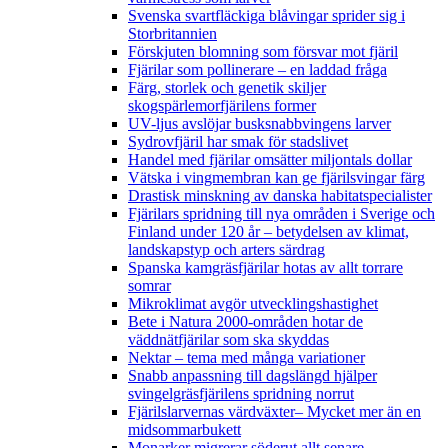
Svenska svartfläckiga blåvingar sprider sig i
Storbritannien
Förskjuten blomning som försvar mot fjäril
Fjärilar som pollinerare – en laddad fråga
Färg, storlek och genetik skiljer
skogspärlemorfjärilens former
UV-ljus avslöjar busksnabbvingens larver
Sydrovfjäril har smak för stadslivet
Handel med fjärilar omsätter miljontals dollar
Vätska i vingmembran kan ge fjärilsvingar färg
Drastisk minskning av danska habitatspecialister
Fjärilars spridning till nya områden i Sverige och
Finland under 120 år
– betydelsen av klimat,
landskapstyp och arters särdrag
Spanska kamgräsfjärilar hotas av allt torrare
somrar
Mikroklimat avgör utvecklingshastighet
Bete i Natura 2000-områden hotar de
väddnätfjärilar som ska skyddas
Nektar – tema med många variationer
Snabb anpassning till dagslängd hjälper
svingelgräsfjärilens spridning norrut
Fjärilslarvernas värdväxter– Mycket mer än en
midsommarbukett
Monarker migrerar söderut allt senare