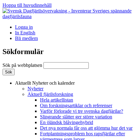
Hoppa till huvudinnehåll
Logga in
In English
Bli medlem
Sökformulär
Sök på webbplatsen
Aktuellt
Nyheter och kalender
Nyheter
Aktuell fjärilsforskning
Hela artikellistan
Om forskningsartiklar och referenser
Varför förlorade vi tre svenska dagfjärilar?
Slingrande slåtter ger större variation
En öländsk blåvingehybrid
Det nya normala får oss att glömma hur det var
Fortplantningsproblem hos rapsfjärilar efter
värmestress som larver