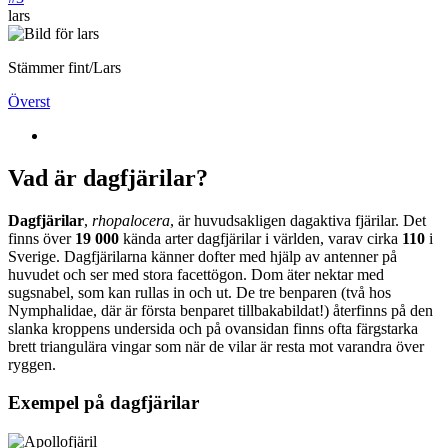
lars
Stämmer fint/Lars
Överst
Vad är dagfjärilar?
Dagfjärilar
,
rhopalocera
, är huvudsakligen dagaktiva fjärilar. Det
finns över
19 000
kända arter dagfjärilar i världen, varav cirka
110
i
Sverige. Dagfjärilarna känner dofter med hjälp av antenner på
huvudet och ser med stora facettögon. Dom äter nektar med
sugsnabel, som kan rullas in och ut. De tre benparen (två hos
Nymphalidae, där är första benparet tillbakabildat!) återfinns på den
slanka kroppens undersida och på ovansidan finns ofta färgstarka
brett triangulära vingar som när de vilar är resta mot varandra över
ryggen.
Exempel på dagfjärilar