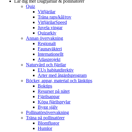
Lär dig mer
Dagfjärilar & pollinatörer
Quiz
Vitfjärilar
Träna raps/kål/rov
VitfjärilarSpeed
Juvela vingar
Quizarkiv
Annan övervakning
Regionalt
Faunaväkteri
Internationellt
Atlasprojekt
Naturvård och fjärilar
EUs habitatdirektiv
Arter med åtgärdsprogram
Böcker, appar, material och länktips
Boktips
Resurser på nätet
Fjärilsappar
Köpa fjärilsprylar
Bygg själv
Pollinatörsövervakning
Träna på pollinatörer
Blomflugor
Humlor