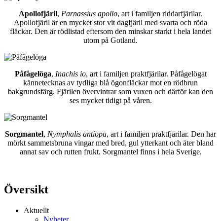
Apollofjäril
,
Parnassius apollo
, art i familjen riddarfjärilar.
Apollofjäril är en mycket stor vit dagfjäril med svarta och röda
fläckar. Den är rödlistad eftersom den minskar starkt i hela landet
utom på Gotland.
Påfågelöga
,
Inachis io
, art i familjen praktfjärilar. Påfågelögat
kännetecknas av tydliga blå ögonfläckar mot en rödbrun
bakgrundsfärg. Fjärilen övervintrar som vuxen och därför kan den
ses mycket tidigt på våren.
Sorgmantel
,
Nymphalis antiopa
, art i familjen praktfjärilar. Den har
mörkt sammetsbruna vingar med bred, gul ytterkant och äter bland
annat sav och rutten frukt. Sorgmantel finns i hela Sverige.
Översikt
Aktuellt
Nyheter