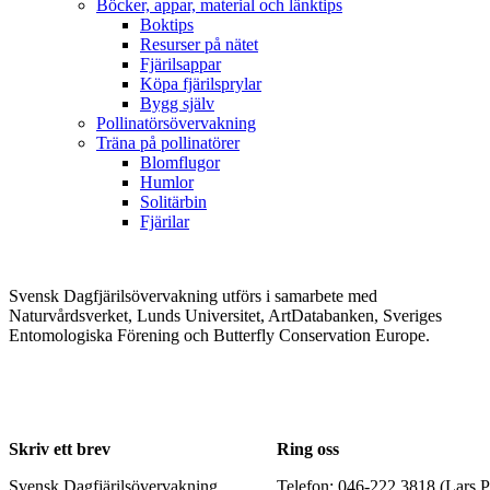
Böcker, appar, material och länktips
Boktips
Resurser på nätet
Fjärilsappar
Köpa fjärilsprylar
Bygg själv
Pollinatörsövervakning
Träna på pollinatörer
Blomflugor
Humlor
Solitärbin
Fjärilar
Svensk Dagfjärilsövervakning utförs i samarbete med
Naturvårdsverket, Lunds Universitet, ArtDatabanken, Sveriges
Entomologiska Förening och Butterfly Conservation Europe.
Skriv ett brev
Ring oss
Svensk Dagfjärilsövervakning
Telefon: 046-222 3818 (Lars P