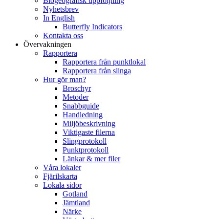
Biogeografisk uppföljning
Nyhetsbrev
In English
Butterfly Indicators
Kontakta oss
Övervakningen
Rapportera
Rapportera från punktlokal
Rapportera från slinga
Hur gör man?
Broschyr
Metoder
Snabbguide
Handledning
Miljöbeskrivning
Viktigaste filerna
Slingprotokoll
Punktprotokoll
Länkar & mer filer
Våra lokaler
Fjärilskarta
Lokala sidor
Gotland
Jämtland
Närke