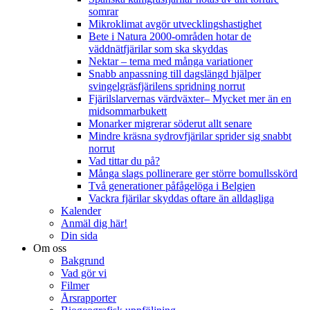
somrar
Mikroklimat avgör utvecklingshastighet
Bete i Natura 2000-områden hotar de
väddnätfjärilar som ska skyddas
Nektar – tema med många variationer
Snabb anpassning till dagslängd hjälper
svingelgräsfjärilens spridning norrut
Fjärilslarvernas värdväxter– Mycket mer än en
midsommarbukett
Monarker migrerar söderut allt senare
Mindre kräsna sydrovfjärilar sprider sig snabbt
norrut
Vad tittar du på?
Många slags pollinerare ger större bomullsskörd
Två generationer påfågelöga i Belgien
Vackra fjärilar skyddas oftare än alldagliga
Kalender
Anmäl dig här!
Din sida
Om oss
Bakgrund
Vad gör vi
Filmer
Årsrapporter