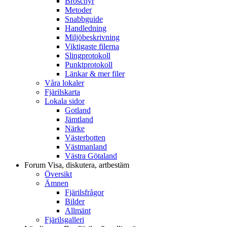
Broschyr
Metoder
Snabbguide
Handledning
Miljöbeskrivning
Viktigaste filerna
Slingprotokoll
Punktprotokoll
Länkar & mer filer
Våra lokaler
Fjärilskarta
Lokala sidor
Gotland
Jämtland
Närke
Västerbotten
Västmanland
Västra Götaland
Forum
Visa, diskutera, artbestäm
Översikt
Ämnen
Fjärilsfrågor
Bilder
Allmänt
Fjärilsgalleri