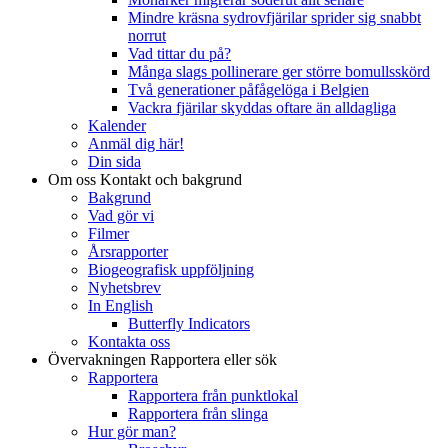
Mindre kräsna sydrovfjärilar sprider sig snabbt
norrut
Vad tittar du på?
Många slags pollinerare ger större bomullsskörd
Två generationer påfågelöga i Belgien
Vackra fjärilar skyddas oftare än alldagliga
Kalender
Anmäl dig här!
Din sida
Om oss
Kontakt och bakgrund
Bakgrund
Vad gör vi
Filmer
Årsrapporter
Biogeografisk uppföljning
Nyhetsbrev
In English
Butterfly Indicators
Kontakta oss
Övervakningen
Rapportera eller sök
Rapportera
Rapportera från punktlokal
Rapportera från slinga
Hur gör man?