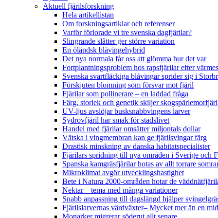
Aktuell fjärilsforskning
Hela artikellistan
Om forskningsartiklar och referenser
Varför förlorade vi tre svenska dagfjärilar?
Slingrande slåtter ger större variation
En öländsk blåvingehybrid
Det nya normala får oss att glömma hur det var
Fortplantningsproblem hos rapsfjärilar efter värmes
Svenska svartfläckiga blåvingar sprider sig i Storb
Förskjuten blomning som försvar mot fjäril
Fjärilar som pollinerare – en laddad fråga
Färg, storlek och genetik skiljer skogspärlemorfjär
UV-ljus avslöjar busksnabbvingens larver
Sydrovfjäril har smak för stadslivet
Handel med fjärilar omsätter miljontals dollar
Vätska i vingmembran kan ge fjärilsvingar färg
Drastisk minskning av danska habitatspecialister
Fjärilars spridning till nya områden i Sverige och
Spanska kamgräsfjärilar hotas av allt torrare somra
Mikroklimat avgör utvecklingshastighet
Bete i Natura 2000-områden hotar de väddnätfjäri
Nektar – tema med många variationer
Snabb anpassning till dagslängd hjälper svingelgräs
Fjärilslarvernas värdväxter– Mycket mer än en m
Monarker migrerar söderut allt senare