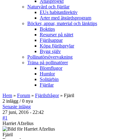
Atlasprojekt
Naturvård och fjärilar
EUs habitatdirektiv
Arter med åtgärdsprogram
Böcker, appar, material och länktips
Boktips
Resurser på nätet
Fjärilsappar
Köpa fjärilsprylar
Bygg själv
Pollinatörsövervakning
Träna på pollinatörer
Blomflugor
Humlor
Solitärbin
Fjärilar
Hem
»
Forum
»
Fjärilsfrågor
» Fjäril
2 inlägg / 0 nya
Senaste inlägg
27 juni, 2016 - 22:42
#1
Harriet Afzelius
Fjäril