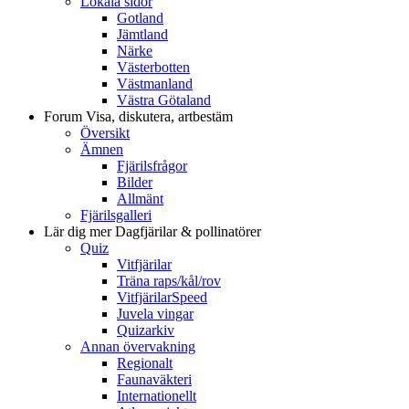
Lokala sidor
Gotland
Jämtland
Närke
Västerbotten
Västmanland
Västra Götaland
Forum
Visa, diskutera, artbestäm
Översikt
Ämnen
Fjärilsfrågor
Bilder
Allmänt
Fjärilsgalleri
Lär dig mer
Dagfjärilar & pollinatörer
Quiz
Vitfjärilar
Träna raps/kål/rov
VitfjärilarSpeed
Juvela vingar
Quizarkiv
Annan övervakning
Regionalt
Faunaväkteri
Internationellt