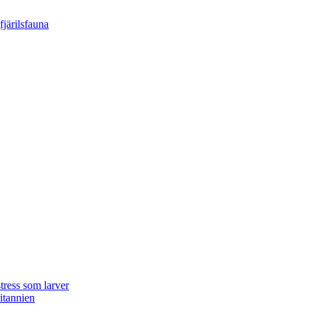
tress som larver
ritannien