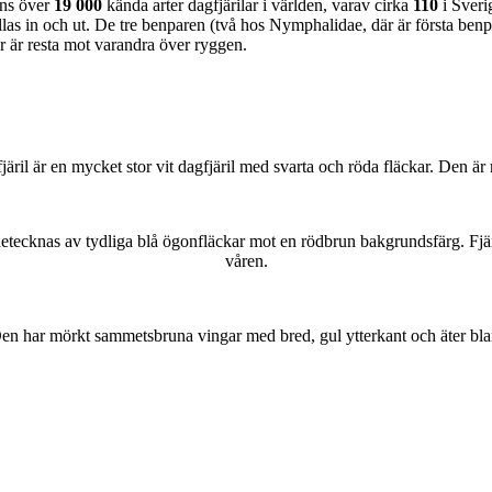
nns över
19 000
kända arter dagfjärilar i världen, varav cirka
110
i Sveri
as in och ut. De tre benparen (två hos Nymphalidae, där är första benpa
ar är resta mot varandra över ryggen.
lofjäril är en mycket stor vit dagfjäril med svarta och röda fläckar. Den 
kännetecknas av tydliga blå ögonfläckar mot en rödbrun bakgrundsfärg. Fj
våren.
r. Den har mörkt sammetsbruna vingar med bred, gul ytterkant och äter bla