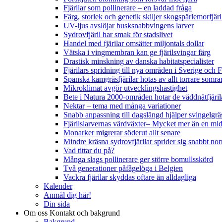
Fjärilar som pollinerare – en laddad fråga
Färg, storlek och genetik skiljer skogspärlemorfjär
UV-ljus avslöjar busksnabbvingens larver
Sydrovfjäril har smak för stadslivet
Handel med fjärilar omsätter miljontals dollar
Vätska i vingmembran kan ge fjärilsvingar färg
Drastisk minskning av danska habitatspecialister
Fjärilars spridning till nya områden i Sverige och
Spanska kamgräsfjärilar hotas av allt torrare somra
Mikroklimat avgör utvecklingshastighet
Bete i Natura 2000-områden hotar de väddnätfjäri
Nektar – tema med många variationer
Snabb anpassning till dagslängd hjälper svingelgräs
Fjärilslarvernas värdväxter– Mycket mer än en m
Monarker migrerar söderut allt senare
Mindre kräsna sydrovfjärilar sprider sig snabbt nor
Vad tittar du på?
Många slags pollinerare ger större bomullsskörd
Två generationer påfågelöga i Belgien
Vackra fjärilar skyddas oftare än alldagliga
Kalender
Anmäl dig här!
Din sida
Om oss
Kontakt och bakgrund
Bakgrund