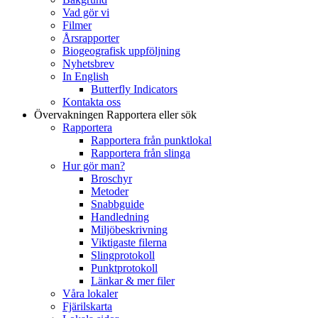
Vad gör vi
Filmer
Årsrapporter
Biogeografisk uppföljning
Nyhetsbrev
In English
Butterfly Indicators
Kontakta oss
Övervakningen
Rapportera eller sök
Rapportera
Rapportera från punktlokal
Rapportera från slinga
Hur gör man?
Broschyr
Metoder
Snabbguide
Handledning
Miljöbeskrivning
Viktigaste filerna
Slingprotokoll
Punktprotokoll
Länkar & mer filer
Våra lokaler
Fjärilskarta