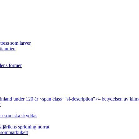
tress som larver
ritannien
ilens former
 Finland under 120 år <span class="sf-description">– betydelsen av klim
r
lar som ska skyddas
fjärilens spridning norrut
idsommarbukett