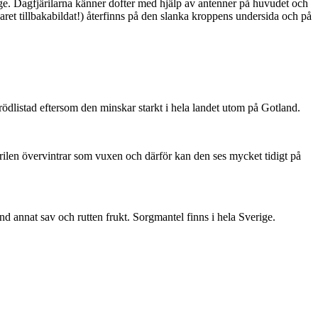
ge. Dagfjärilarna känner dofter med hjälp av antenner på huvudet och
ret tillbakabildat!) återfinns på den slanka kroppens undersida och på
är rödlistad eftersom den minskar starkt i hela landet utom på Gotland.
ärilen övervintrar som vuxen och därför kan den ses mycket tidigt på
nd annat sav och rutten frukt. Sorgmantel finns i hela Sverige.