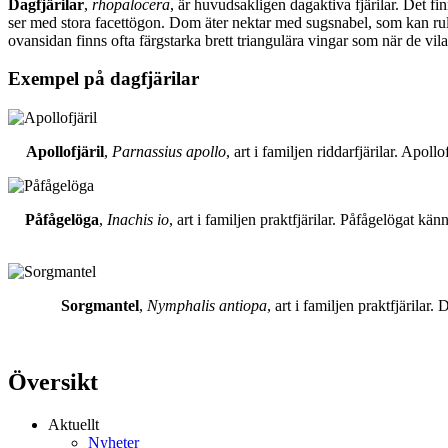
Dagfjärilar
,
rhopalocera
, är huvudsakligen dagaktiva fjärilar. Det fi
ser med stora facettögon. Dom äter nektar med sugsnabel, som kan rull
ovansidan finns ofta färgstarka brett triangulära vingar som när de vil
Exempel på dagfjärilar
Apollofjäril
,
Parnassius apollo
, art i familjen riddarfjärilar. Apol
Påfågelöga
,
Inachis io
, art i familjen praktfjärilar. Påfågelögat 
Sorgmantel
,
Nymphalis antiopa
, art i familjen praktfjärila
Översikt
Aktuellt
Nyheter