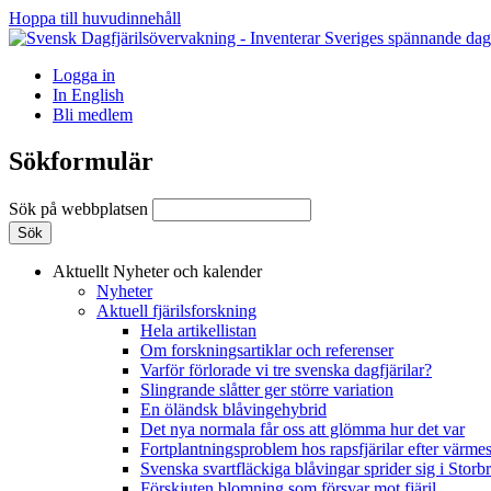
Hoppa till huvudinnehåll
Logga in
In English
Bli medlem
Sökformulär
Sök på webbplatsen
Aktuellt
Nyheter och kalender
Nyheter
Aktuell fjärilsforskning
Hela artikellistan
Om forskningsartiklar och referenser
Varför förlorade vi tre svenska dagfjärilar?
Slingrande slåtter ger större variation
En öländsk blåvingehybrid
Det nya normala får oss att glömma hur det var
Fortplantningsproblem hos rapsfjärilar efter värmes
Svenska svartfläckiga blåvingar sprider sig i Storb
Förskjuten blomning som försvar mot fjäril