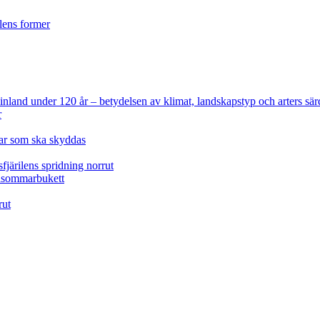
ilens former
 Finland under 120 år
– betydelsen av klimat, landskapstyp och arters sär
r
lar som ska skyddas
fjärilens spridning norrut
idsommarbukett
rut