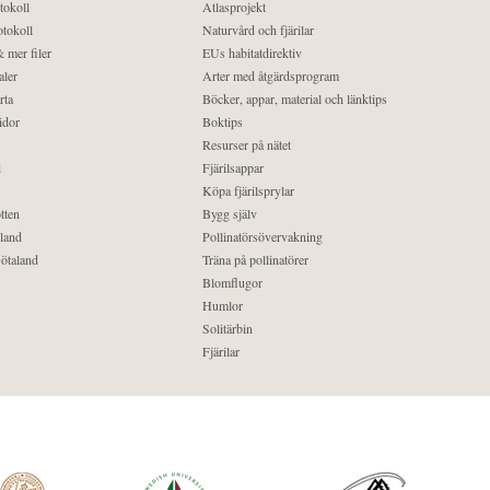
tokoll
Atlasprojekt
tokoll
Naturvård och fjärilar
 mer filer
EUs habitatdirektiv
aler
Arter med åtgärdsprogram
rta
Böcker, appar, material och länktips
idor
Boktips
Resurser på nätet
d
Fjärilsappar
Köpa fjärilsprylar
tten
Bygg själv
land
Pollinatörsövervakning
ötaland
Träna på pollinatörer
Blomflugor
Humlor
Solitärbin
Fjärilar