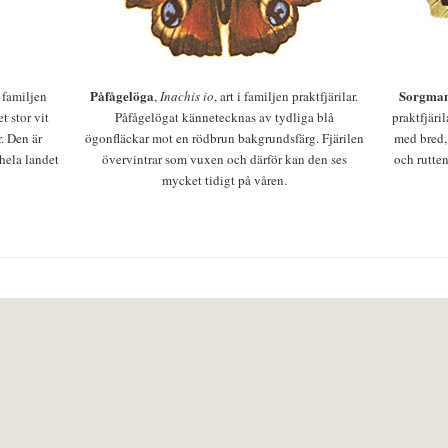
Påfågelöga
Sorgman
 i familjen
,
Inachis io
, art i familjen praktfjärilar.
t stor vit
Påfågelögat kännetecknas av tydliga blå
praktfjäri
r. Den är
ögonfläckar mot en rödbrun bakgrundsfärg. Fjärilen
med bred,
 hela landet
övervintrar som vuxen och därför kan den ses
och rutten
mycket tidigt på våren.