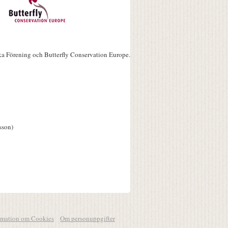
ka Förening och Butterfly Conservation Europe.
sson)
rmation om Cookies
Om personuppgifter