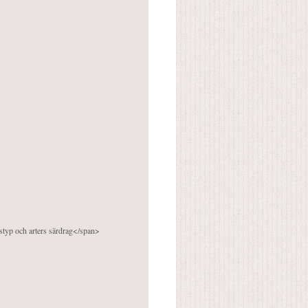
pstyp och arters särdrag</span>