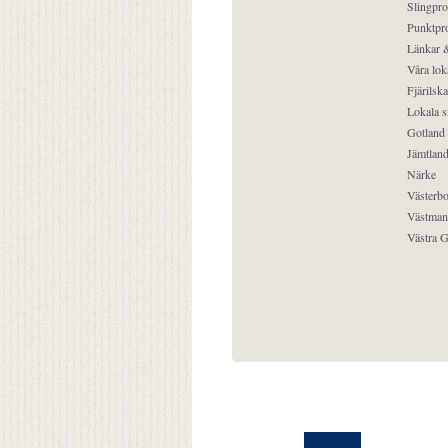
Slingpro
Punktpro
Länkar &
Våra lok
Fjärilska
Lokala s
Gotland
Jämtlan
Närke
Västerbo
Västman
Västra G