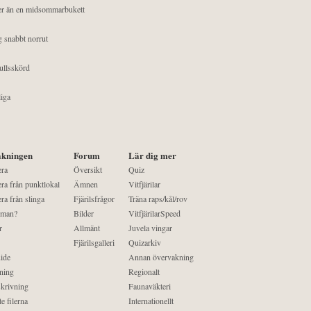
mer än en midsommarbukett
g snabbt norrut
ullsskörd
liga
kningen
Forum
Lär dig mer
era
Översikt
Quiz
ra från punktlokal
Ämnen
Vitfjärilar
ra från slinga
Fjärilsfrågor
Träna raps/kål/rov
 man?
Bilder
VitfjärilarSpeed
r
Allmänt
Juvela vingar
Fjärilsgalleri
Quizarkiv
ide
Annan övervakning
ning
Regionalt
krivning
Faunaväkteri
e filerna
Internationellt