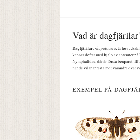
Vad är dagfjärilar
Dagfjärilar
,
rhopalocera
, är huvudsakl
känner dofter med hjälp av antenner på 
Nymphalidae, där är första benparet till
när de vilar är resta mot varandra över r
EXEMPEL PÅ DAGFJÄ