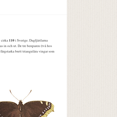
110
v cirka
i Sverige. Dagfjärilarna
s in och ut. De tre benparen (två hos
färgstarka brett triangulära vingar som