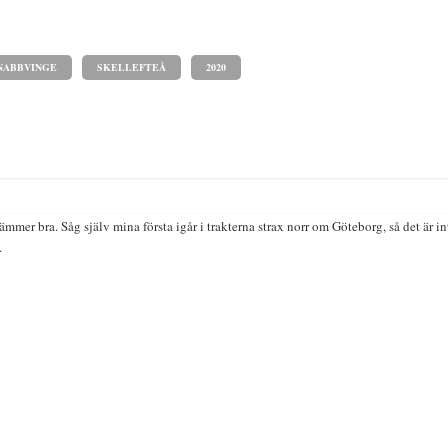
NABBVINGE
SKELLEFTEÅ
2020
tämmer bra. Såg själv mina första igår i trakterna strax norr om Göteborg, så det är i
.