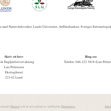
te med Naturvårdsverket, Lunds Universitet, ArtDatabanken, Sveriges Entomologis
Skriv ett brev
Ring oss
sk Dagfjärilsövervakning
Telefon: 046-222 3818 (Lars Petter
Lars Pettersson
Ekologihuset
223 62 Lund
systemet
Drupal
och är utvecklad av webbyrån
Happiness
.
Info