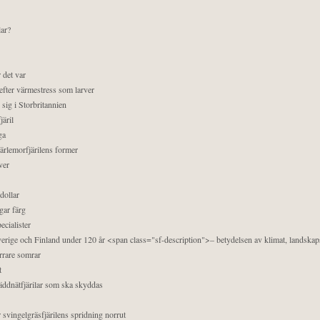
lar?
 det var
efter värmestress som larver
sig i Storbritannien
äril
ga
pärlemorfjärilens former
ver
dollar
gar färg
ecialister
 Sverige och Finland under 120 år <span class="sf-description">– betydelsen av klimat, landska
orrare somrar
t
äddnätfjärilar som ska skyddas
 svingelgräsfjärilens spridning norrut