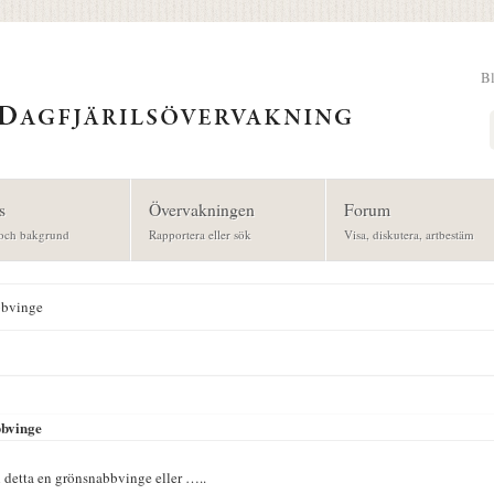
B
Sök
s
Övervakningen
Forum
och bakgrund
Rapportera eller sök
Visa, diskutera, artbestäm
bbvinge
bvinge
 detta en grönsnabbvinge eller …..