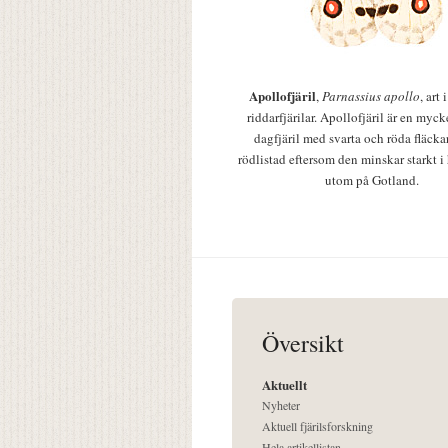
Apollofjäril
,
Parnassius apollo
, art
riddarfjärilar. Apollofjäril är en mycke
dagfjäril med svarta och röda fläcka
rödlistad eftersom den minskar starkt i
utom på Gotland.
Översikt
Aktuellt
Nyheter
Aktuell fjärilsforskning
Hela artikellistan