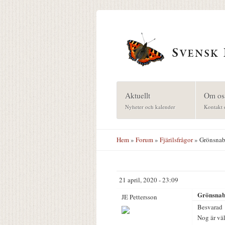
Hoppa till huvudinnehåll
Aktuellt
Om os
Nyheter och kalender
Kontakt 
Hem
»
Forum
»
Fjärilsfrågor
» Grönsna
21 april, 2020 - 23:09
Grönsnab
JE Pettersson
Besvarad
Nog är väl