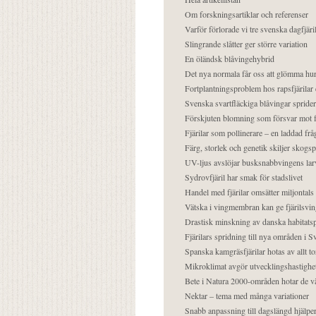
Om forskningsartiklar och referenser
Varför förlorade vi tre svenska dagfjäri
Slingrande slåtter ger större variation
En öländsk blåvingehybrid
Det nya normala får oss att glömma hur
Fortplantningsproblem hos rapsfjärilar 
Svenska svartfläckiga blåvingar sprider 
Förskjuten blomning som försvar mot fj
Fjärilar som pollinerare – en laddad frå
Färg, storlek och genetik skiljer skogs
UV-ljus avslöjar busksnabbvingens lar
Sydrovfjäril har smak för stadslivet
Handel med fjärilar omsätter miljontals 
Vätska i vingmembran kan ge fjärilsvin
Drastisk minskning av danska habitatsp
Fjärilars spridning till nya områden i
Spanska kamgräsfjärilar hotas av allt t
Mikroklimat avgör utvecklingshastighe
Bete i Natura 2000-områden hotar de v
Nektar – tema med många variationer
Snabb anpassning till dagslängd hjälper