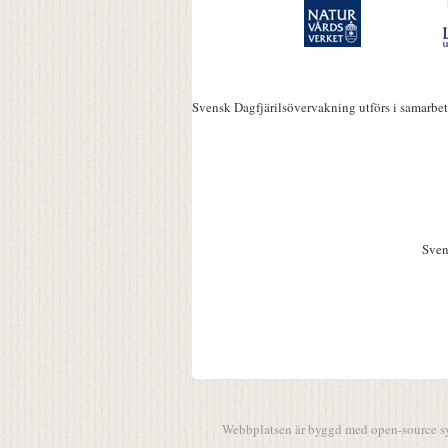
Svensk Dagfjärilsövervakning utförs i samarbe
Sven
Webbplatsen är byggd med open-source 