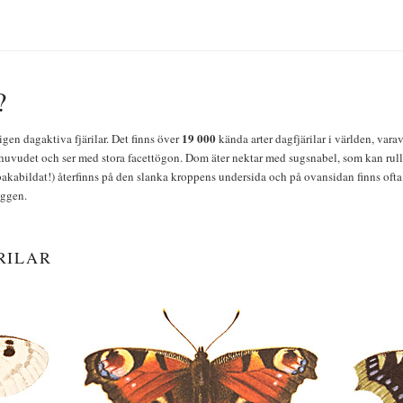
?
19 000
igen dagaktiva fjärilar. Det finns över
kända arter dagfjärilar i världen, vara
huvudet och ser med stora facettögon. Dom äter nektar med sugsnabel, som kan rulla
bakabildat!) återfinns på den slanka kroppens undersida och på ovansidan finns ofta 
yggen.
RILAR