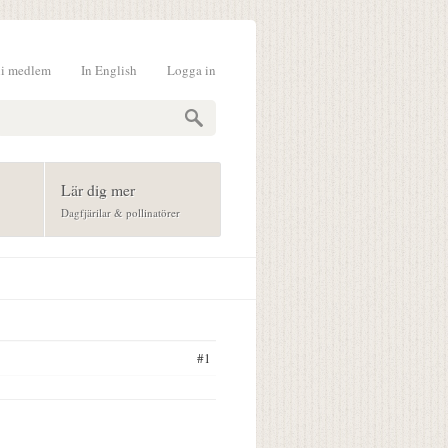
li medlem
In English
Logga in
formulär
Lär dig mer
Dagfjärilar & pollinatörer
#1