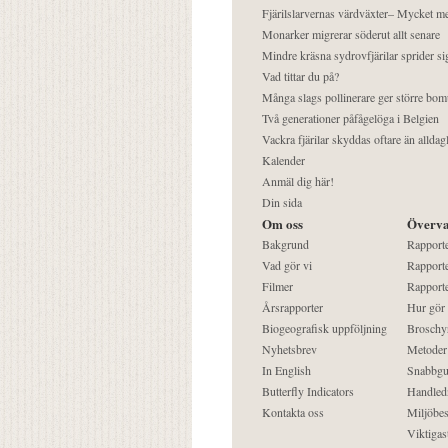
Fjärilslarvernas värdväxter– Mycket 
Monarker migrerar söderut allt senare
Mindre kräsna sydrovfjärilar sprider si
Vad tittar du på?
Många slags pollinerare ger större bom
Två generationer påfågelöga i Belgien
Vackra fjärilar skyddas oftare än alldag
Kalender
Anmäl dig här!
Din sida
Om oss
Överva
Bakgrund
Rapport
Vad gör vi
Rapporte
Filmer
Rapporte
Årsrapporter
Hur gör
Biogeografisk uppföljning
Broschy
Nyhetsbrev
Metoder
In English
Snabbgu
Butterfly Indicators
Handled
Kontakta oss
Miljöbes
Viktigast