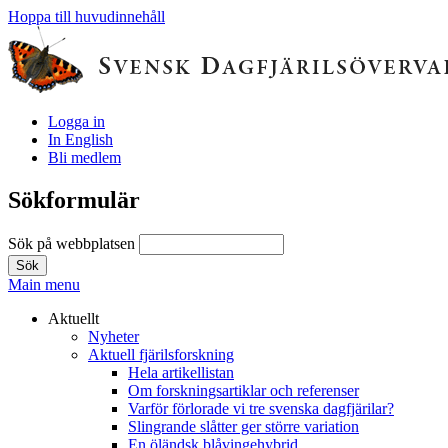
Hoppa till huvudinnehåll
Logga in
In English
Bli medlem
Sökformulär
Sök på webbplatsen
Main menu
Aktuellt
Nyheter
Aktuell fjärilsforskning
Hela artikellistan
Om forskningsartiklar och referenser
Varför förlorade vi tre svenska dagfjärilar?
Slingrande slåtter ger större variation
En öländsk blåvingehybrid