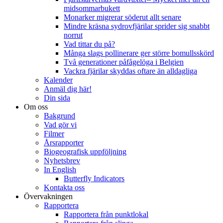
midsommarbukett
Monarker migrerar söderut allt senare
Mindre kräsna sydrovfjärilar sprider sig snabbt
norrut
Vad tittar du på?
Många slags pollinerare ger större bomullsskörd
Två generationer påfågelöga i Belgien
Vackra fjärilar skyddas oftare än alldagliga
Kalender
Anmäl dig här!
Din sida
Om oss
Bakgrund
Vad gör vi
Filmer
Årsrapporter
Biogeografisk uppföljning
Nyhetsbrev
In English
Butterfly Indicators
Kontakta oss
Övervakningen
Rapportera
Rapportera från punktlokal