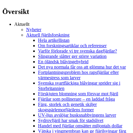
Översikt
Aktuellt
Nyheter
Aktuell fjärilsforskning
Hela artikellistan
Om forskningsartiklar och referenser
Varför förlorade vi tre svenska dagfjärilar?
Slingrande slåtter ger större variation
En öländsk blåvingehybrid
Det nya normala får oss att glömma hur det var
Fortplantningsproblem hos rapsfjärilar efter
värmestress som larver
Svenska svartfläckiga blåvingar sprider sig i
Storbritannien
Förskjuten blomning som försvar mot fjäril
Fjärilar som pollinerare – en laddad fråga
Färg, storlek och genetik skiljer
skogspärlemorfjärilens former
UV-ljus avslöjar busksnabbvingens larver
Sydrovfjäril har smak för stadslivet
Handel med fjärilar omsätter miljontals dollar
Vätska i vingmembran kan ge fjärilsvingar färg