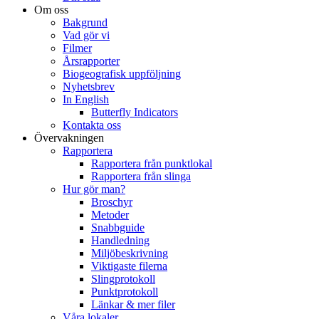
Om oss
Bakgrund
Vad gör vi
Filmer
Årsrapporter
Biogeografisk uppföljning
Nyhetsbrev
In English
Butterfly Indicators
Kontakta oss
Övervakningen
Rapportera
Rapportera från punktlokal
Rapportera från slinga
Hur gör man?
Broschyr
Metoder
Snabbguide
Handledning
Miljöbeskrivning
Viktigaste filerna
Slingprotokoll
Punktprotokoll
Länkar & mer filer
Våra lokaler