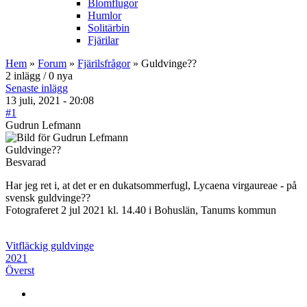
Blomflugor
Humlor
Solitärbin
Fjärilar
Hem
»
Forum
»
Fjärilsfrågor
» Guldvinge??
2 inlägg / 0 nya
Senaste inlägg
13 juli, 2021 - 20:08
#1
Gudrun Lefmann
Guldvinge??
Besvarad
Har jeg ret i, at det er en dukatsommerfugl, Lycaena virgaureae - på
svensk guldvinge??
Fotograferet 2 jul 2021 kl. 14.40 i Bohuslän, Tanums kommun
Vitfläckig guldvinge
2021
Överst