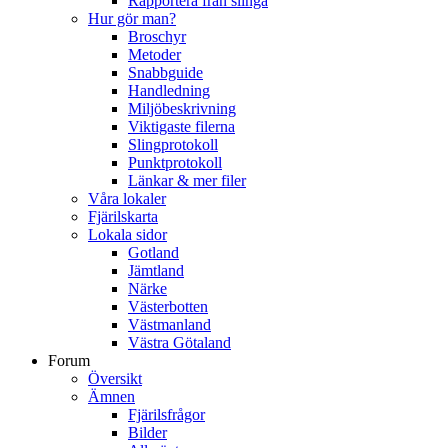
Rapportera från slinga
Hur gör man?
Broschyr
Metoder
Snabbguide
Handledning
Miljöbeskrivning
Viktigaste filerna
Slingprotokoll
Punktprotokoll
Länkar & mer filer
Våra lokaler
Fjärilskarta
Lokala sidor
Gotland
Jämtland
Närke
Västerbotten
Västmanland
Västra Götaland
Forum
Översikt
Ämnen
Fjärilsfrågor
Bilder