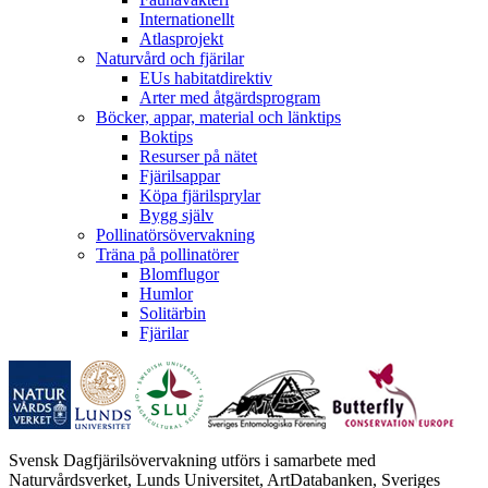
Internationellt
Atlasprojekt
Naturvård och fjärilar
EUs habitatdirektiv
Arter med åtgärdsprogram
Böcker, appar, material och länktips
Boktips
Resurser på nätet
Fjärilsappar
Köpa fjärilsprylar
Bygg själv
Pollinatörsövervakning
Träna på pollinatörer
Blomflugor
Humlor
Solitärbin
Fjärilar
Svensk Dagfjärilsövervakning utförs i samarbete med
Naturvårdsverket, Lunds Universitet, ArtDatabanken, Sveriges