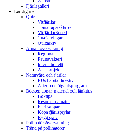
Allmänt
Fjärilsgalleri
Lär dig mer
Quiz
Vitfjärilar
Träna raps/kål/rov
VitfjärilarSpeed
Juvela vingar
Quizarkiv
Annan övervakning
Regionalt
Faunaväkteri
Internationellt
Atlasprojekt
Naturvård och fjärilar
EUs habitatdirektiv
Arter med åtgärdsprogram
Böcker, appar, material och länktips
Boktips
Resurser på nätet
Fjärilsappar
Köpa fjärilsprylar
Bygg själv
Pollinatörsövervakning
Träna på pollinatörer