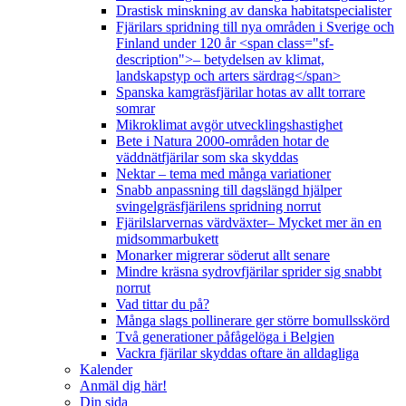
Drastisk minskning av danska habitatspecialister
Fjärilars spridning till nya områden i Sverige och
Finland under 120 år <span class="sf-
description">– betydelsen av klimat,
landskapstyp och arters särdrag</span>
Spanska kamgräsfjärilar hotas av allt torrare
somrar
Mikroklimat avgör utvecklingshastighet
Bete i Natura 2000-områden hotar de
väddnätfjärilar som ska skyddas
Nektar – tema med många variationer
Snabb anpassning till dagslängd hjälper
svingelgräsfjärilens spridning norrut
Fjärilslarvernas värdväxter– Mycket mer än en
midsommarbukett
Monarker migrerar söderut allt senare
Mindre kräsna sydrovfjärilar sprider sig snabbt
norrut
Vad tittar du på?
Många slags pollinerare ger större bomullsskörd
Två generationer påfågelöga i Belgien
Vackra fjärilar skyddas oftare än alldagliga
Kalender
Anmäl dig här!
Din sida