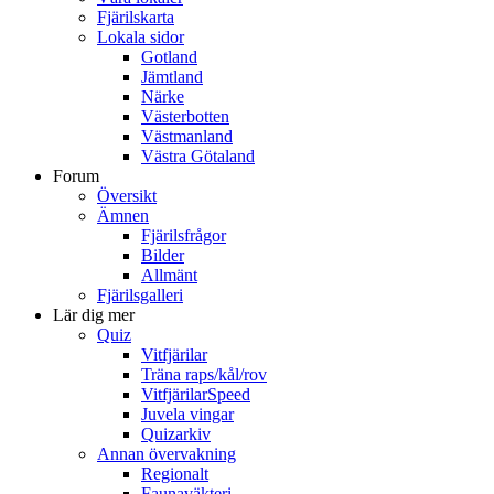
Fjärilskarta
Lokala sidor
Gotland
Jämtland
Närke
Västerbotten
Västmanland
Västra Götaland
Forum
Översikt
Ämnen
Fjärilsfrågor
Bilder
Allmänt
Fjärilsgalleri
Lär dig mer
Quiz
Vitfjärilar
Träna raps/kål/rov
VitfjärilarSpeed
Juvela vingar
Quizarkiv
Annan övervakning
Regionalt
Faunaväkteri