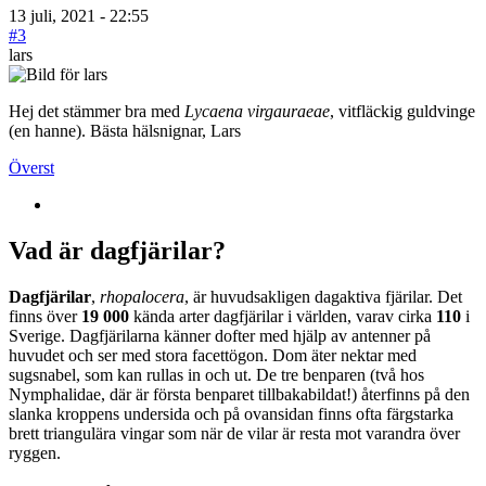
13 juli, 2021 - 22:55
#3
lars
Hej det stämmer bra med
Lycaena virgauraeae
, vitfläckig guldvinge
(en hanne). Bästa hälsnignar, Lars
Överst
Vad är dagfjärilar?
Dagfjärilar
,
rhopalocera
, är huvudsakligen dagaktiva fjärilar. Det
finns över
19 000
kända arter dagfjärilar i världen, varav cirka
110
i
Sverige. Dagfjärilarna känner dofter med hjälp av antenner på
huvudet och ser med stora facettögon. Dom äter nektar med
sugsnabel, som kan rullas in och ut. De tre benparen (två hos
Nymphalidae, där är första benparet tillbakabildat!) återfinns på den
slanka kroppens undersida och på ovansidan finns ofta färgstarka
brett triangulära vingar som när de vilar är resta mot varandra över
ryggen.