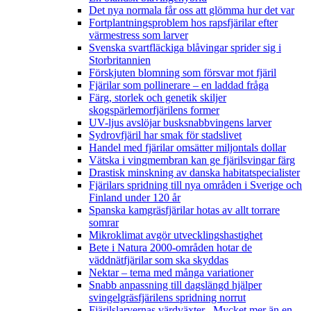
Det nya normala får oss att glömma hur det var
Fortplantningsproblem hos rapsfjärilar efter
värmestress som larver
Svenska svartfläckiga blåvingar sprider sig i
Storbritannien
Förskjuten blomning som försvar mot fjäril
Fjärilar som pollinerare – en laddad fråga
Färg, storlek och genetik skiljer
skogspärlemorfjärilens former
UV-ljus avslöjar busksnabbvingens larver
Sydrovfjäril har smak för stadslivet
Handel med fjärilar omsätter miljontals dollar
Vätska i vingmembran kan ge fjärilsvingar färg
Drastisk minskning av danska habitatspecialister
Fjärilars spridning till nya områden i Sverige och
Finland under 120 år
Spanska kamgräsfjärilar hotas av allt torrare
somrar
Mikroklimat avgör utvecklingshastighet
Bete i Natura 2000-områden hotar de
väddnätfjärilar som ska skyddas
Nektar – tema med många variationer
Snabb anpassning till dagslängd hjälper
svingelgräsfjärilens spridning norrut
Fjärilslarvernas värdväxter– Mycket mer än en