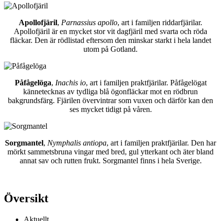
Apollofjäril
,
Parnassius apollo
, art i familjen riddarfjärilar.
Apollofjäril är en mycket stor vit dagfjäril med svarta och röda
fläckar. Den är rödlistad eftersom den minskar starkt i hela landet
utom på Gotland.
Påfågelöga
,
Inachis io
, art i familjen praktfjärilar. Påfågelögat
kännetecknas av tydliga blå ögonfläckar mot en rödbrun
bakgrundsfärg. Fjärilen övervintrar som vuxen och därför kan den
ses mycket tidigt på våren.
Sorgmantel
,
Nymphalis antiopa
, art i familjen praktfjärilar. Den har
mörkt sammetsbruna vingar med bred, gul ytterkant och äter bland
annat sav och rutten frukt. Sorgmantel finns i hela Sverige.
Översikt
Aktuellt