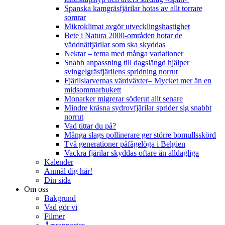
Spanska kamgräsfjärilar hotas av allt torrare
somrar
Mikroklimat avgör utvecklingshastighet
Bete i Natura 2000-områden hotar de
väddnätfjärilar som ska skyddas
Nektar – tema med många variationer
Snabb anpassning till dagslängd hjälper
svingelgräsfjärilens spridning norrut
Fjärilslarvernas värdväxter– Mycket mer än en
midsommarbukett
Monarker migrerar söderut allt senare
Mindre kräsna sydrovfjärilar sprider sig snabbt
norrut
Vad tittar du på?
Många slags pollinerare ger större bomullsskörd
Två generationer påfågelöga i Belgien
Vackra fjärilar skyddas oftare än alldagliga
Kalender
Anmäl dig här!
Din sida
Om oss
Bakgrund
Vad gör vi
Filmer