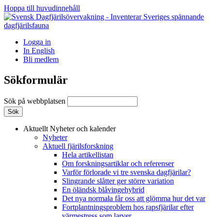
Hoppa till huvudinnehåll
Logga in
In English
Bli medlem
Sökformulär
Sök på webbplatsen
Aktuellt
Nyheter och kalender
Nyheter
Aktuell fjärilsforskning
Hela artikellistan
Om forskningsartiklar och referenser
Varför förlorade vi tre svenska dagfjärilar?
Slingrande slåtter ger större variation
En öländsk blåvingehybrid
Det nya normala får oss att glömma hur det var
Fortplantningsproblem hos rapsfjärilar efter
värmestress som larver