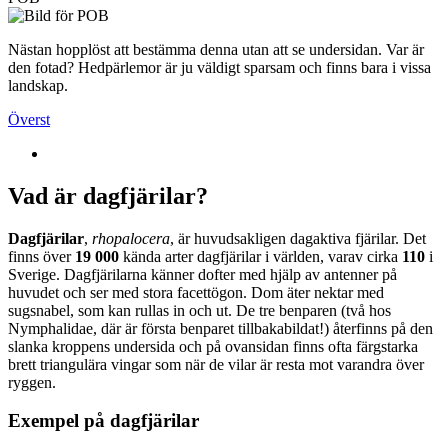
Nästan hopplöst att bestämma denna utan att se undersidan. Var är
den fotad? Hedpärlemor är ju väldigt sparsam och finns bara i vissa
landskap.
Överst
Vad är dagfjärilar?
Dagfjärilar
,
rhopalocera
, är huvudsakligen dagaktiva fjärilar. Det
finns över
19 000
kända arter dagfjärilar i världen, varav cirka
110
i
Sverige. Dagfjärilarna känner dofter med hjälp av antenner på
huvudet och ser med stora facettögon. Dom äter nektar med
sugsnabel, som kan rullas in och ut. De tre benparen (två hos
Nymphalidae, där är första benparet tillbakabildat!) återfinns på den
slanka kroppens undersida och på ovansidan finns ofta färgstarka
brett triangulära vingar som när de vilar är resta mot varandra över
ryggen.
Exempel på dagfjärilar