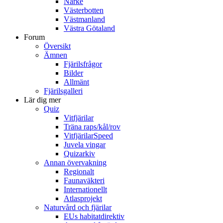
Närke
Västerbotten
Västmanland
Västra Götaland
Forum
Översikt
Ämnen
Fjärilsfrågor
Bilder
Allmänt
Fjärilsgalleri
Lär dig mer
Quiz
Vitfjärilar
Träna raps/kål/rov
VitfjärilarSpeed
Juvela vingar
Quizarkiv
Annan övervakning
Regionalt
Faunaväkteri
Internationellt
Atlasprojekt
Naturvård och fjärilar
EUs habitatdirektiv