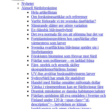
Nyheter
Aktuell fjärilsforskning
Hela artikellistan
Om forskningsartiklar och referenser
Varför förlorade vi tre svenska dagfjärilar?
Slingrande slåtter ger större variation
En öländsk blåvingehybrid
Det nya normala får oss att glömma hur det var
Fortplantningsproblem hos rapsfjärilar efter
värmestress som larver
Svenska svartfläckiga blåvingar sprider sig i
Storbritannien
Förskjuten blomning som försvar mot fjäril
Fjärilar som pollinerare – en laddad fråga
Färg, storlek och genetik skiljer
skogspärlemorfjärilens former
UV-ljus avslöjar busksnabbvingens larver
Sydrovfjäril har smak för stadslivet
Handel med fjärilar omsätter miljontals dollar
Vätska i vingmembran kan ge fjärilsvingar färg
Drastisk minskning av danska habitatspecialister
Fjärilars spridning till nya områden i Sverige och
Finland under 120 år <span class="sf-
description">– betydelsen av klimat,
landskapstyp och arters särdrag</span>