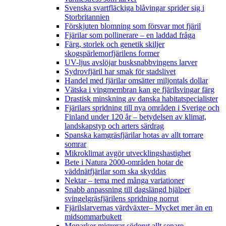
Svenska svartfläckiga blåvingar sprider sig i
Storbritannien
Förskjuten blomning som försvar mot fjäril
Fjärilar som pollinerare – en laddad fråga
Färg, storlek och genetik skiljer
skogspärlemorfjärilens former
UV-ljus avslöjar busksnabbvingens larver
Sydrovfjäril har smak för stadslivet
Handel med fjärilar omsätter miljontals dollar
Vätska i vingmembran kan ge fjärilsvingar färg
Drastisk minskning av danska habitatspecialister
Fjärilars spridning till nya områden i Sverige och
Finland under 120 år
– betydelsen av klimat,
landskapstyp och arters särdrag
Spanska kamgräsfjärilar hotas av allt torrare
somrar
Mikroklimat avgör utvecklingshastighet
Bete i Natura 2000-områden hotar de
väddnätfjärilar som ska skyddas
Nektar – tema med många variationer
Snabb anpassning till dagslängd hjälper
svingelgräsfjärilens spridning norrut
Fjärilslarvernas värdväxter– Mycket mer än en
midsommarbukett
Monarker migrerar söderut allt senare