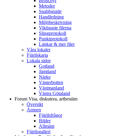
Broschyr
Metoder
Snabbguide
Handledning
Miljöbeskrivning
Viktigaste filerna
Slingprotokoll
Punktprotokoll
Länkar & mer filer
Våra lokaler
Fjärilskarta
Lokala sidor
Gotland
Jämtland
Närke
Västerbotten
Västmanland
Västra Götaland
Forum
Visa, diskutera, artbestäm
Översikt
Ämnen
Fjärilsfrågor
Bilder
Allmänt
Fjärilsgalleri