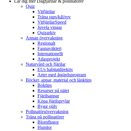
Lär dig mer
Dagfjärilar & pollinatörer
Quiz
Vitfjärilar
Träna raps/kål/rov
VitfjärilarSpeed
Juvela vingar
Quizarkiv
Annan övervakning
Regionalt
Faunaväkteri
Internationellt
Atlasprojekt
Naturvård och fjärilar
EUs habitatdirektiv
Arter med åtgärdsprogram
Böcker, appar, material och länktips
Boktips
Resurser på nätet
Fjärilsappar
Köpa fjärilsprylar
Bygg själv
Pollinatörsövervakning
Träna på pollinatörer
Blomflugor
Humlor