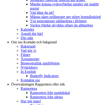
Mindre kräsna sydrovfjärilar sprider sig snabbt
norrut
Vad tittar du på?
Många slags pollinerare ger större bomullsskörd
Två generationer påfågelöga i Belgien
Vackra fjärilar skyddas oftare än alldagliga
Kalender
Anmäl dig här!
Din sida
Om oss
Kontakt och bakgrund
Bakgrund
Vad gör vi
Filmer
Årsrapporter
Biogeografisk uppföljning
Nyhetsbrev
In English
Butterfly Indicators
Kontakta oss
Övervakningen
Rapportera eller sök
Rapportera
Rapportera från punktlokal
Rapportera från slinga
Hur gör man?