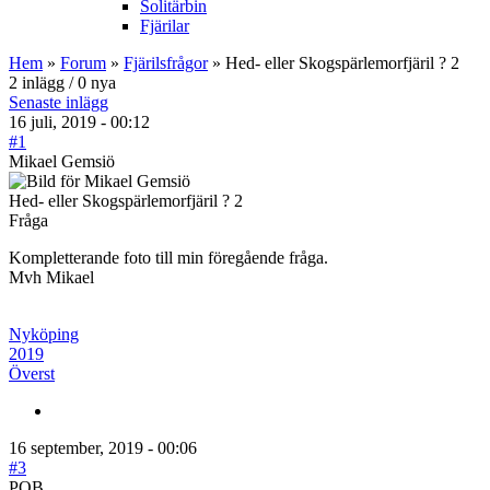
Solitärbin
Fjärilar
Hem
»
Forum
»
Fjärilsfrågor
» Hed- eller Skogspärlemorfjäril ? 2
2 inlägg / 0 nya
Senaste inlägg
16 juli, 2019 - 00:12
#1
Mikael Gemsiö
Hed- eller Skogspärlemorfjäril ? 2
Fråga
Kompletterande foto till min föregående fråga.
Mvh Mikael
Nyköping
2019
Överst
16 september, 2019 - 00:06
#3
POB