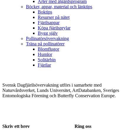
Arter med åtgärdsprogram
Böcker, appar, material och länktips
Boktips
Resurser på nätet
Fjärilsappar
Köpa fjärilsprylar
Bygg själv
Pollinatörsövervakning
Träna på pollinatörer
Blomflugor
Humlor
Solitärbin
Fjärilar
Svensk Dagfjärilsövervakning utförs i samarbete med
Naturvårdsverket, Lunds Universitet, ArtDatabanken, Sveriges
Entomologiska Förening och Butterfly Conservation Europe.
Skriv ett brev
Ring oss