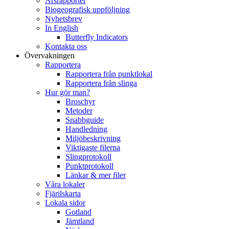
Årsrapporter
Biogeografisk uppföljning
Nyhetsbrev
In English
Butterfly Indicators
Kontakta oss
Övervakningen
Rapportera
Rapportera från punktlokal
Rapportera från slinga
Hur gör man?
Broschyr
Metoder
Snabbguide
Handledning
Miljöbeskrivning
Viktigaste filerna
Slingprotokoll
Punktprotokoll
Länkar & mer filer
Våra lokaler
Fjärilskarta
Lokala sidor
Gotland
Jämtland