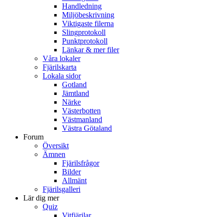
Handledning
Miljöbeskrivning
Viktigaste filerna
Slingprotokoll
Punktprotokoll
Länkar & mer filer
Våra lokaler
Fjärilskarta
Lokala sidor
Gotland
Jämtland
Närke
Västerbotten
Västmanland
Västra Götaland
Forum
Översikt
Ämnen
Fjärilsfrågor
Bilder
Allmänt
Fjärilsgalleri
Lär dig mer
Quiz
Vitfjärilar