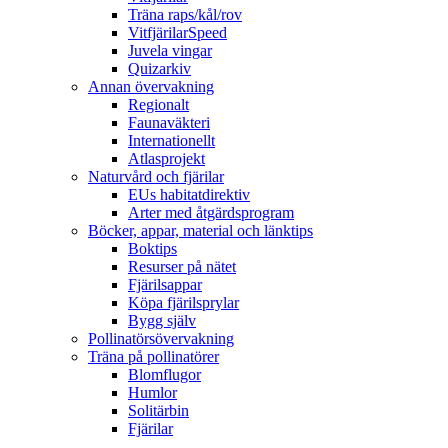
Träna raps/kål/rov
VitfjärilarSpeed
Juvela vingar
Quizarkiv
Annan övervakning
Regionalt
Faunaväkteri
Internationellt
Atlasprojekt
Naturvård och fjärilar
EUs habitatdirektiv
Arter med åtgärdsprogram
Böcker, appar, material och länktips
Boktips
Resurser på nätet
Fjärilsappar
Köpa fjärilsprylar
Bygg själv
Pollinatörsövervakning
Träna på pollinatörer
Blomflugor
Humlor
Solitärbin
Fjärilar