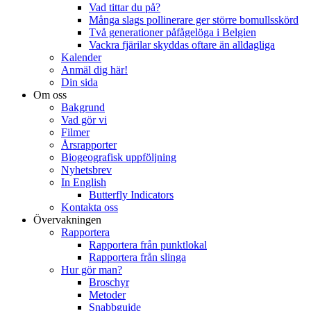
Vad tittar du på?
Många slags pollinerare ger större bomullsskörd
Två generationer påfågelöga i Belgien
Vackra fjärilar skyddas oftare än alldagliga
Kalender
Anmäl dig här!
Din sida
Om oss
Bakgrund
Vad gör vi
Filmer
Årsrapporter
Biogeografisk uppföljning
Nyhetsbrev
In English
Butterfly Indicators
Kontakta oss
Övervakningen
Rapportera
Rapportera från punktlokal
Rapportera från slinga
Hur gör man?
Broschyr
Metoder
Snabbguide