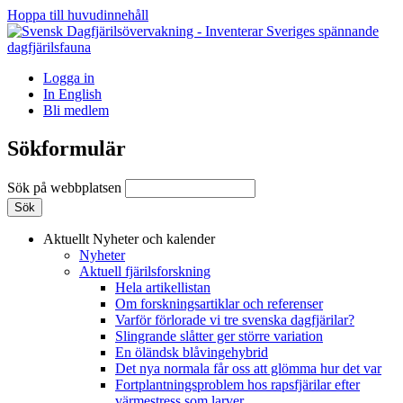
Hoppa till huvudinnehåll
Logga in
In English
Bli medlem
Sökformulär
Sök på webbplatsen
Aktuellt
Nyheter och kalender
Nyheter
Aktuell fjärilsforskning
Hela artikellistan
Om forskningsartiklar och referenser
Varför förlorade vi tre svenska dagfjärilar?
Slingrande slåtter ger större variation
En öländsk blåvingehybrid
Det nya normala får oss att glömma hur det var
Fortplantningsproblem hos rapsfjärilar efter
värmestress som larver