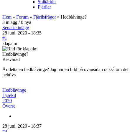
Solitärbin
Fjärilar
Hem
»
Forum
»
Fjärilsfrågor
» Hedblåvinge?
3 inlägg / 0 nya
Senaste inlägg
28 juni, 2020 - 18:35
#1
klapalm
Hedblåvinge?
Besvarad
Är detta en hedblåvinge? Jag har en bild på ovansidan också om det
behövs.
Hedblåvinge
Lysekil
2020
Överst
28 juni, 2020 - 18:37
#4