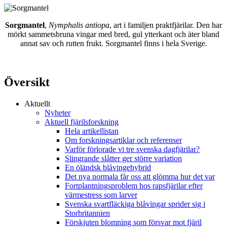
Sorgmantel
,
Nymphalis antiopa
, art i familjen praktfjärilar. Den har
mörkt sammetsbruna vingar med bred, gul ytterkant och äter bland
annat sav och rutten frukt. Sorgmantel finns i hela Sverige.
Översikt
Aktuellt
Nyheter
Aktuell fjärilsforskning
Hela artikellistan
Om forskningsartiklar och referenser
Varför förlorade vi tre svenska dagfjärilar?
Slingrande slåtter ger större variation
En öländsk blåvingehybrid
Det nya normala får oss att glömma hur det var
Fortplantningsproblem hos rapsfjärilar efter
värmestress som larver
Svenska svartfläckiga blåvingar sprider sig i
Storbritannien
Förskjuten blomning som försvar mot fjäril