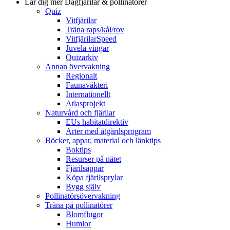
Lär dig mer
Dagfjärilar & pollinatörer
Quiz
Vitfjärilar
Träna raps/kål/rov
VitfjärilarSpeed
Juvela vingar
Quizarkiv
Annan övervakning
Regionalt
Faunaväkteri
Internationellt
Atlasprojekt
Naturvård och fjärilar
EUs habitatdirektiv
Arter med åtgärdsprogram
Böcker, appar, material och länktips
Boktips
Resurser på nätet
Fjärilsappar
Köpa fjärilsprylar
Bygg själv
Pollinatörsövervakning
Träna på pollinatörer
Blomflugor
Humlor