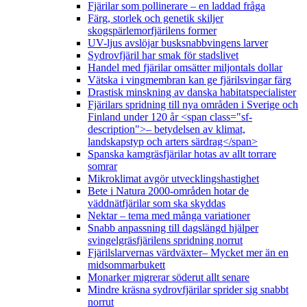
Fjärilar som pollinerare – en laddad fråga
Färg, storlek och genetik skiljer
skogspärlemorfjärilens former
UV-ljus avslöjar busksnabbvingens larver
Sydrovfjäril har smak för stadslivet
Handel med fjärilar omsätter miljontals dollar
Vätska i vingmembran kan ge fjärilsvingar färg
Drastisk minskning av danska habitatspecialister
Fjärilars spridning till nya områden i Sverige och
Finland under 120 år <span class="sf-
description">– betydelsen av klimat,
landskapstyp och arters särdrag</span>
Spanska kamgräsfjärilar hotas av allt torrare
somrar
Mikroklimat avgör utvecklingshastighet
Bete i Natura 2000-områden hotar de
väddnätfjärilar som ska skyddas
Nektar – tema med många variationer
Snabb anpassning till dagslängd hjälper
svingelgräsfjärilens spridning norrut
Fjärilslarvernas värdväxter– Mycket mer än en
midsommarbukett
Monarker migrerar söderut allt senare
Mindre kräsna sydrovfjärilar sprider sig snabbt
norrut