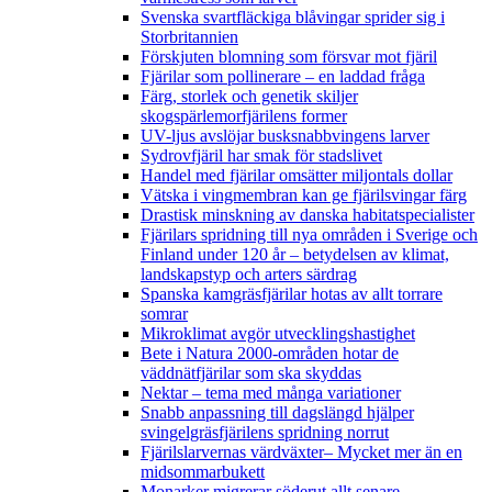
Svenska svartfläckiga blåvingar sprider sig i
Storbritannien
Förskjuten blomning som försvar mot fjäril
Fjärilar som pollinerare – en laddad fråga
Färg, storlek och genetik skiljer
skogspärlemorfjärilens former
UV-ljus avslöjar busksnabbvingens larver
Sydrovfjäril har smak för stadslivet
Handel med fjärilar omsätter miljontals dollar
Vätska i vingmembran kan ge fjärilsvingar färg
Drastisk minskning av danska habitatspecialister
Fjärilars spridning till nya områden i Sverige och
Finland under 120 år
– betydelsen av klimat,
landskapstyp och arters särdrag
Spanska kamgräsfjärilar hotas av allt torrare
somrar
Mikroklimat avgör utvecklingshastighet
Bete i Natura 2000-områden hotar de
väddnätfjärilar som ska skyddas
Nektar – tema med många variationer
Snabb anpassning till dagslängd hjälper
svingelgräsfjärilens spridning norrut
Fjärilslarvernas värdväxter– Mycket mer än en
midsommarbukett
Monarker migrerar söderut allt senare