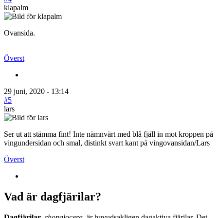
klapalm
Ovansida.
Överst
29 juni, 2020 - 13:14
#5
lars
Ser ut att stämma fint! Inte nämnvärt med blå fjäll in mot kroppen på
vingundersidan och smal, distinkt svart kant på vingovansidan/Lars
Överst
Vad är dagfjärilar?
Dagfjärilar
,
rhopalocera
, är huvudsakligen dagaktiva fjärilar. Det