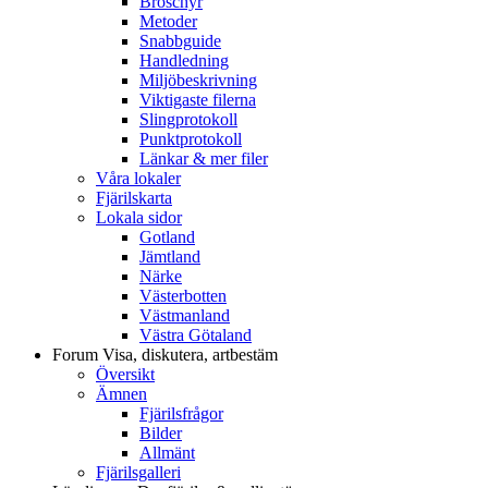
Broschyr
Metoder
Snabbguide
Handledning
Miljöbeskrivning
Viktigaste filerna
Slingprotokoll
Punktprotokoll
Länkar & mer filer
Våra lokaler
Fjärilskarta
Lokala sidor
Gotland
Jämtland
Närke
Västerbotten
Västmanland
Västra Götaland
Forum
Visa, diskutera, artbestäm
Översikt
Ämnen
Fjärilsfrågor
Bilder
Allmänt
Fjärilsgalleri