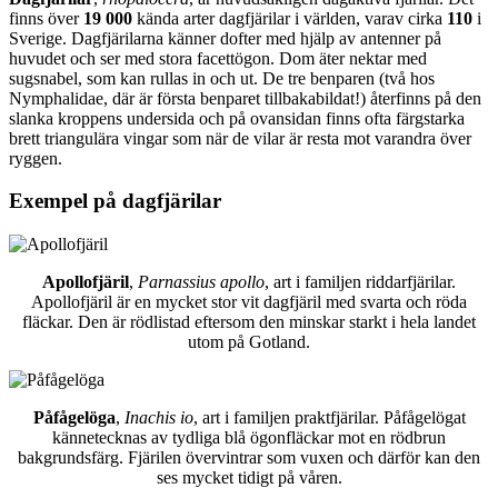
finns över
19 000
kända arter dagfjärilar i världen, varav cirka
110
i
Sverige. Dagfjärilarna känner dofter med hjälp av antenner på
huvudet och ser med stora facettögon. Dom äter nektar med
sugsnabel, som kan rullas in och ut. De tre benparen (två hos
Nymphalidae, där är första benparet tillbakabildat!) återfinns på den
slanka kroppens undersida och på ovansidan finns ofta färgstarka
brett triangulära vingar som när de vilar är resta mot varandra över
ryggen.
Exempel på dagfjärilar
Apollofjäril
,
Parnassius apollo
, art i familjen riddarfjärilar.
Apollofjäril är en mycket stor vit dagfjäril med svarta och röda
fläckar. Den är rödlistad eftersom den minskar starkt i hela landet
utom på Gotland.
Påfågelöga
,
Inachis io
, art i familjen praktfjärilar. Påfågelögat
kännetecknas av tydliga blå ögonfläckar mot en rödbrun
bakgrundsfärg. Fjärilen övervintrar som vuxen och därför kan den
ses mycket tidigt på våren.