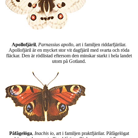
Apollofjäril
,
Parnassius apollo
, art i familjen riddarfjärilar.
Apollofjäril är en mycket stor vit dagfjäril med svarta och röda
fläckar. Den är rödlistad eftersom den minskar starkt i hela landet
utom på Gotland.
Påfågelöga
,
Inachis io
, art i familjen praktfjärilar. Påfågelögat