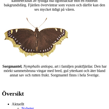
kännetecknas av tydliga blå ögonfläckar mot en rödbrun
bakgrundsfärg. Fjärilen övervintrar som vuxen och därför kan den
ses mycket tidigt på våren.
Sorgmantel
,
Nymphalis antiopa
, art i familjen praktfjärilar. Den har
mörkt sammetsbruna vingar med bred, gul ytterkant och äter bland
annat sav och rutten frukt. Sorgmantel finns i hela Sverige.
Översikt
Aktuellt
Nyheter