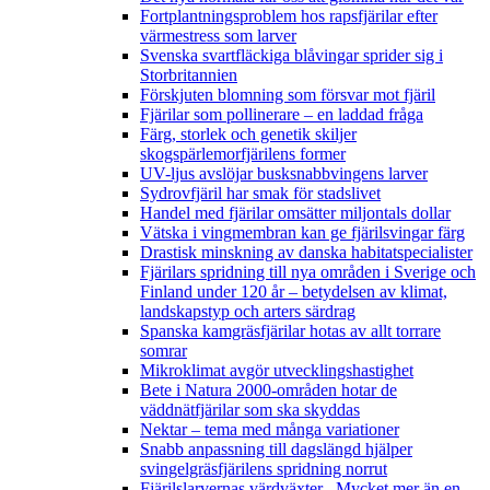
Fortplantningsproblem hos rapsfjärilar efter
värmestress som larver
Svenska svartfläckiga blåvingar sprider sig i
Storbritannien
Förskjuten blomning som försvar mot fjäril
Fjärilar som pollinerare – en laddad fråga
Färg, storlek och genetik skiljer
skogspärlemorfjärilens former
UV-ljus avslöjar busksnabbvingens larver
Sydrovfjäril har smak för stadslivet
Handel med fjärilar omsätter miljontals dollar
Vätska i vingmembran kan ge fjärilsvingar färg
Drastisk minskning av danska habitatspecialister
Fjärilars spridning till nya områden i Sverige och
Finland under 120 år
– betydelsen av klimat,
landskapstyp och arters särdrag
Spanska kamgräsfjärilar hotas av allt torrare
somrar
Mikroklimat avgör utvecklingshastighet
Bete i Natura 2000-områden hotar de
väddnätfjärilar som ska skyddas
Nektar – tema med många variationer
Snabb anpassning till dagslängd hjälper
svingelgräsfjärilens spridning norrut
Fjärilslarvernas värdväxter– Mycket mer än en