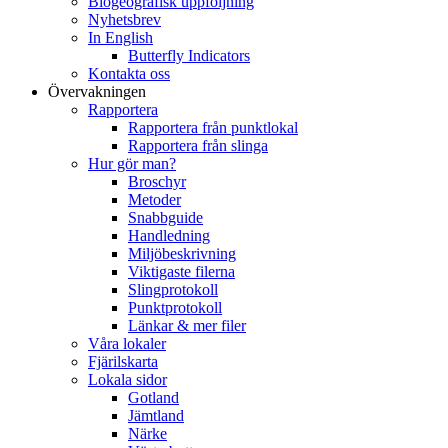
Biogeografisk uppföljning
Nyhetsbrev
In English
Butterfly Indicators
Kontakta oss
Övervakningen
Rapportera
Rapportera från punktlokal
Rapportera från slinga
Hur gör man?
Broschyr
Metoder
Snabbguide
Handledning
Miljöbeskrivning
Viktigaste filerna
Slingprotokoll
Punktprotokoll
Länkar & mer filer
Våra lokaler
Fjärilskarta
Lokala sidor
Gotland
Jämtland
Närke