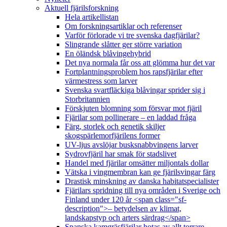
Aktuell fjärilsforskning
Hela artikellistan
Om forskningsartiklar och referenser
Varför förlorade vi tre svenska dagfjärilar?
Slingrande slåtter ger större variation
En öländsk blåvingehybrid
Det nya normala får oss att glömma hur det var
Fortplantningsproblem hos rapsfjärilar efter
värmestress som larver
Svenska svartfläckiga blåvingar sprider sig i
Storbritannien
Förskjuten blomning som försvar mot fjäril
Fjärilar som pollinerare – en laddad fråga
Färg, storlek och genetik skiljer
skogspärlemorfjärilens former
UV-ljus avslöjar busksnabbvingens larver
Sydrovfjäril har smak för stadslivet
Handel med fjärilar omsätter miljontals dollar
Vätska i vingmembran kan ge fjärilsvingar färg
Drastisk minskning av danska habitatspecialister
Fjärilars spridning till nya områden i Sverige och
Finland under 120 år <span class="sf-
description">– betydelsen av klimat,
landskapstyp och arters särdrag</span>
Spanska kamgräsfjärilar hotas av allt torrare