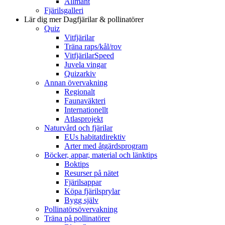
Allmänt
Fjärilsgalleri
Lär dig mer
Dagfjärilar & pollinatörer
Quiz
Vitfjärilar
Träna raps/kål/rov
VitfjärilarSpeed
Juvela vingar
Quizarkiv
Annan övervakning
Regionalt
Faunaväkteri
Internationellt
Atlasprojekt
Naturvård och fjärilar
EUs habitatdirektiv
Arter med åtgärdsprogram
Böcker, appar, material och länktips
Boktips
Resurser på nätet
Fjärilsappar
Köpa fjärilsprylar
Bygg själv
Pollinatörsövervakning
Träna på pollinatörer