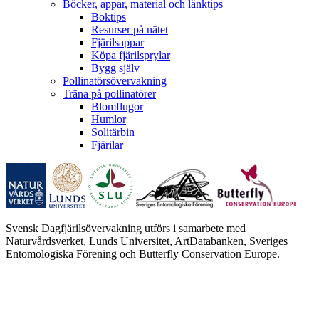
Böcker, appar, material och länktips
Boktips
Resurser på nätet
Fjärilsappar
Köpa fjärilsprylar
Bygg själv
Pollinatörsövervakning
Träna på pollinatörer
Blomflugor
Humlor
Solitärbin
Fjärilar
Svensk Dagfjärilsövervakning utförs i samarbete med
Naturvårdsverket, Lunds Universitet, ArtDatabanken, Sveriges
Entomologiska Förening och Butterfly Conservation Europe.