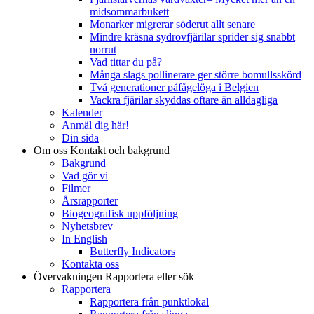
midsommarbukett
Monarker migrerar söderut allt senare
Mindre kräsna sydrovfjärilar sprider sig snabbt
norrut
Vad tittar du på?
Många slags pollinerare ger större bomullsskörd
Två generationer påfågelöga i Belgien
Vackra fjärilar skyddas oftare än alldagliga
Kalender
Anmäl dig här!
Din sida
Om oss
Kontakt och bakgrund
Bakgrund
Vad gör vi
Filmer
Årsrapporter
Biogeografisk uppföljning
Nyhetsbrev
In English
Butterfly Indicators
Kontakta oss
Övervakningen
Rapportera eller sök
Rapportera
Rapportera från punktlokal