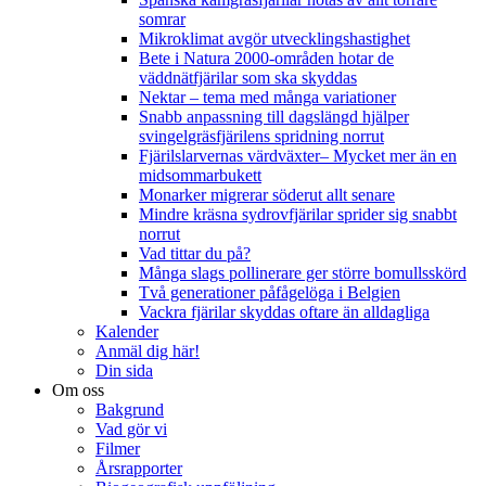
somrar
Mikroklimat avgör utvecklingshastighet
Bete i Natura 2000-områden hotar de
väddnätfjärilar som ska skyddas
Nektar – tema med många variationer
Snabb anpassning till dagslängd hjälper
svingelgräsfjärilens spridning norrut
Fjärilslarvernas värdväxter– Mycket mer än en
midsommarbukett
Monarker migrerar söderut allt senare
Mindre kräsna sydrovfjärilar sprider sig snabbt
norrut
Vad tittar du på?
Många slags pollinerare ger större bomullsskörd
Två generationer påfågelöga i Belgien
Vackra fjärilar skyddas oftare än alldagliga
Kalender
Anmäl dig här!
Din sida
Om oss
Bakgrund
Vad gör vi
Filmer
Årsrapporter