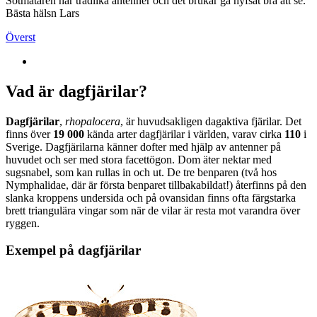
Sotmätaren har trådlika antenner och det brukar gå hyfsat bra att se.
Bästa hälsn Lars
Överst
Vad är dagfjärilar?
Dagfjärilar
,
rhopalocera
, är huvudsakligen dagaktiva fjärilar. Det
finns över
19 000
kända arter dagfjärilar i världen, varav cirka
110
i
Sverige. Dagfjärilarna känner dofter med hjälp av antenner på
huvudet och ser med stora facettögon. Dom äter nektar med
sugsnabel, som kan rullas in och ut. De tre benparen (två hos
Nymphalidae, där är första benparet tillbakabildat!) återfinns på den
slanka kroppens undersida och på ovansidan finns ofta färgstarka
brett triangulära vingar som när de vilar är resta mot varandra över
ryggen.
Exempel på dagfjärilar