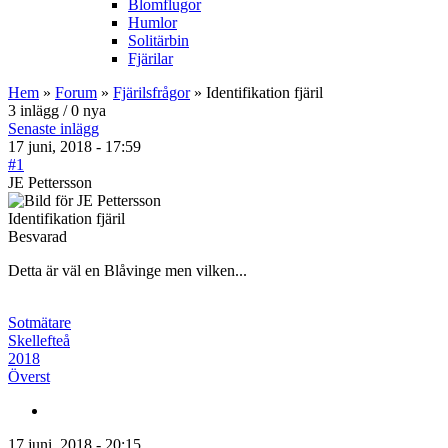
Blomflugor
Humlor
Solitärbin
Fjärilar
Hem
»
Forum
»
Fjärilsfrågor
» Identifikation fjäril
3 inlägg / 0 nya
Senaste inlägg
17 juni, 2018 - 17:59
#1
JE Pettersson
Identifikation fjäril
Besvarad
Detta är väl en Blåvinge men vilken...
Sotmätare
Skellefteå
2018
Överst
17 juni, 2018 - 20:15