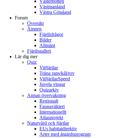
Västerbotten
Västmanland
Västra Götaland
Forum
Översikt
Ämnen
Fjärilsfrågor
Bilder
Allmänt
Fjärilsgalleri
Lär dig mer
Quiz
Vitfjärilar
Träna raps/kål/rov
VitfjärilarSpeed
Juvela vingar
Quizarkiv
Annan övervakning
Regionalt
Faunaväkteri
Internationellt
Atlasprojekt
Naturvård och fjärilar
EUs habitatdirektiv
Arter med åtgärdsprogram