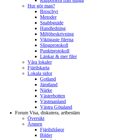
Rapportera från slinga
Hur gör man?
Broschyr
Metoder
Snabbguide
Handledning
Miljöbeskrivning
Viktigaste filerna
Slingprotokoll
Punktprotokoll
Länkar & mer filer
Våra lokaler
Fjärilskarta
Lokala sidor
Gotland
Jämtland
Närke
Västerbotten
Västmanland
Västra Götaland
Forum
Visa, diskutera, artbestäm
Översikt
Ämnen
Fjärilsfrågor
Bilder