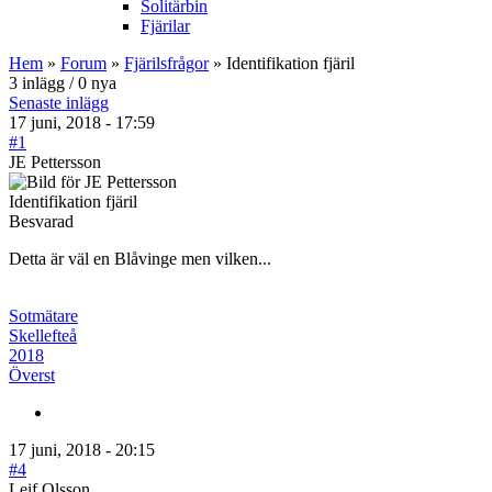
Solitärbin
Fjärilar
Hem
»
Forum
»
Fjärilsfrågor
» Identifikation fjäril
3 inlägg / 0 nya
Senaste inlägg
17 juni, 2018 - 17:59
#1
JE Pettersson
Identifikation fjäril
Besvarad
Detta är väl en Blåvinge men vilken...
Sotmätare
Skellefteå
2018
Överst
17 juni, 2018 - 20:15
#4
Leif Olsson