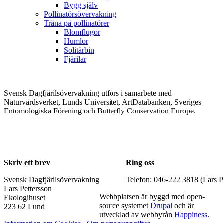
Bygg själv
Pollinatörsövervakning
Träna på pollinatörer
Blomflugor
Humlor
Solitärbin
Fjärilar
Svensk Dagfjärilsövervakning utförs i samarbete med
Naturvårdsverket, Lunds Universitet, ArtDatabanken, Sveriges
Entomologiska Förening och Butterfly Conservation Europe.
Skriv ett brev
Ring oss
Svensk Dagfjärilsövervakning
Telefon: 046-222 3818 (Lars P
Lars Pettersson
Webbplatsen är byggd med open-
Ekologihuset
source systemet
Drupal
och är
223 62 Lund
utvecklad av webbyrån
Happiness
.