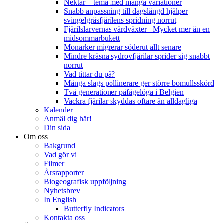
Nektar – tema med många variationer
Snabb anpassning till dagslängd hjälper
svingelgräsfjärilens spridning norrut
Fjärilslarvernas värdväxter– Mycket mer än en
midsommarbukett
Monarker migrerar söderut allt senare
Mindre kräsna sydrovfjärilar sprider sig snabbt
norrut
Vad tittar du på?
Många slags pollinerare ger större bomullsskörd
Två generationer påfågelöga i Belgien
Vackra fjärilar skyddas oftare än alldagliga
Kalender
Anmäl dig här!
Din sida
Om oss
Bakgrund
Vad gör vi
Filmer
Årsrapporter
Biogeografisk uppföljning
Nyhetsbrev
In English
Butterfly Indicators
Kontakta oss