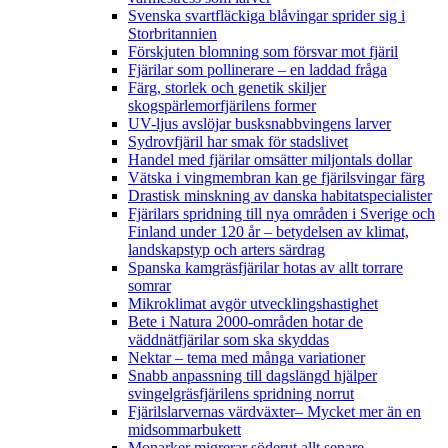
Svenska svartfläckiga blåvingar sprider sig i
Storbritannien
Förskjuten blomning som försvar mot fjäril
Fjärilar som pollinerare – en laddad fråga
Färg, storlek och genetik skiljer
skogspärlemorfjärilens former
UV-ljus avslöjar busksnabbvingens larver
Sydrovfjäril har smak för stadslivet
Handel med fjärilar omsätter miljontals dollar
Vätska i vingmembran kan ge fjärilsvingar färg
Drastisk minskning av danska habitatspecialister
Fjärilars spridning till nya områden i Sverige och
Finland under 120 år
– betydelsen av klimat,
landskapstyp och arters särdrag
Spanska kamgräsfjärilar hotas av allt torrare
somrar
Mikroklimat avgör utvecklingshastighet
Bete i Natura 2000-områden hotar de
väddnätfjärilar som ska skyddas
Nektar – tema med många variationer
Snabb anpassning till dagslängd hjälper
svingelgräsfjärilens spridning norrut
Fjärilslarvernas värdväxter– Mycket mer än en
midsommarbukett
Monarker migrerar söderut allt senare