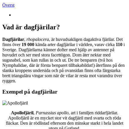
Överst
Vad är dagfjärilar?
Dagfjärilar
,
rhopalocera
, är huvudsakligen dagaktiva fjärilar. Det
finns över
19 000
kända arter dagfjärilar i världen, varav cirka
110
i
Sverige. Dagfjärilarna känner dofter med hjälp av antenner på
huvudet och ser med stora facettögon. Dom äter nektar med
sugsnabel, som kan rullas in och ut. De tre benparen (två hos
Nymphalidae, där är första benparet tillbakabildat!) återfinns på den
slanka kroppens undersida och på ovansidan finns ofta färgstarka
brett triangulära vingar som när de vilar är resta mot varandra över
ryggen.
Exempel på dagfjärilar
Apollofjäril
,
Parnassius apollo
, art i familjen riddarfjärilar.
Apollofjäril är en mycket stor vit dagfjäril med svarta och röda
fläckar. Den är rödlistad eftersom den minskar starkt i hela landet
utom på Gotland.