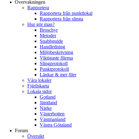
Övervakningen
Rapportera
Rapportera från punktlokal
Rapportera från slinga
Hur gör man?
Broschyr
Metoder
Snabbguide
Handledning
Miljöbeskrivning
Viktigaste filerna
Slingprotokoll
Punktprotokoll
Länkar & mer filer
Våra lokaler
Fjärilskarta
Lokala sidor
Gotland
Jämtland
Närke
Västerbotten
Västmanland
Västra Götaland
Forum
Översikt