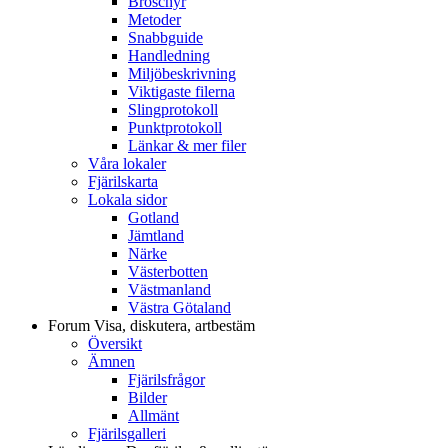
Broschyr
Metoder
Snabbguide
Handledning
Miljöbeskrivning
Viktigaste filerna
Slingprotokoll
Punktprotokoll
Länkar & mer filer
Våra lokaler
Fjärilskarta
Lokala sidor
Gotland
Jämtland
Närke
Västerbotten
Västmanland
Västra Götaland
Forum
Visa, diskutera, artbestäm
Översikt
Ämnen
Fjärilsfrågor
Bilder
Allmänt
Fjärilsgalleri