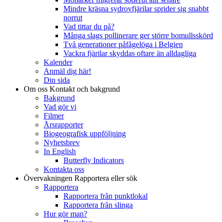
Mindre kräsna sydrovfjärilar sprider sig snabbt
norrut
Vad tittar du på?
Många slags pollinerare ger större bomullsskörd
Två generationer påfågelöga i Belgien
Vackra fjärilar skyddas oftare än alldagliga
Kalender
Anmäl dig här!
Din sida
Om oss
Kontakt och bakgrund
Bakgrund
Vad gör vi
Filmer
Årsrapporter
Biogeografisk uppföljning
Nyhetsbrev
In English
Butterfly Indicators
Kontakta oss
Övervakningen
Rapportera eller sök
Rapportera
Rapportera från punktlokal
Rapportera från slinga
Hur gör man?