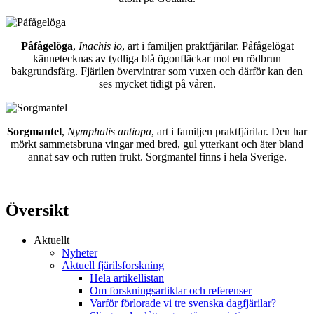
Påfågelöga
,
Inachis io
, art i familjen praktfjärilar. Påfågelögat
kännetecknas av tydliga blå ögonfläckar mot en rödbrun
bakgrundsfärg. Fjärilen övervintrar som vuxen och därför kan den
ses mycket tidigt på våren.
Sorgmantel
,
Nymphalis antiopa
, art i familjen praktfjärilar. Den har
mörkt sammetsbruna vingar med bred, gul ytterkant och äter bland
annat sav och rutten frukt. Sorgmantel finns i hela Sverige.
Översikt
Aktuellt
Nyheter
Aktuell fjärilsforskning
Hela artikellistan
Om forskningsartiklar och referenser
Varför förlorade vi tre svenska dagfjärilar?