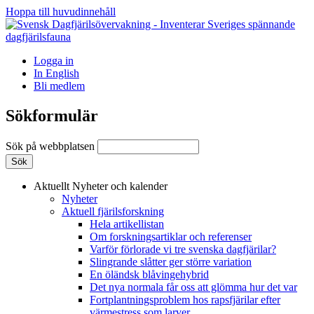
Hoppa till huvudinnehåll
Logga in
In English
Bli medlem
Sökformulär
Sök på webbplatsen
Aktuellt
Nyheter och kalender
Nyheter
Aktuell fjärilsforskning
Hela artikellistan
Om forskningsartiklar och referenser
Varför förlorade vi tre svenska dagfjärilar?
Slingrande slåtter ger större variation
En öländsk blåvingehybrid
Det nya normala får oss att glömma hur det var
Fortplantningsproblem hos rapsfjärilar efter
värmestress som larver