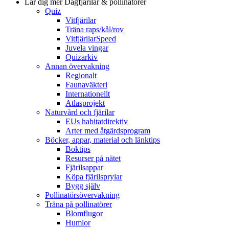
Lär dig mer
Dagfjärilar & pollinatörer
Quiz
Vitfjärilar
Träna raps/kål/rov
VitfjärilarSpeed
Juvela vingar
Quizarkiv
Annan övervakning
Regionalt
Faunaväkteri
Internationellt
Atlasprojekt
Naturvård och fjärilar
EUs habitatdirektiv
Arter med åtgärdsprogram
Böcker, appar, material och länktips
Boktips
Resurser på nätet
Fjärilsappar
Köpa fjärilsprylar
Bygg själv
Pollinatörsövervakning
Träna på pollinatörer
Blomflugor
Humlor