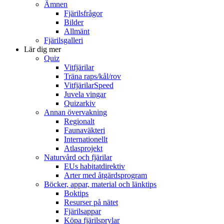
Ämnen
Fjärilsfrågor
Bilder
Allmänt
Fjärilsgalleri
Lär dig mer
Quiz
Vitfjärilar
Träna raps/kål/rov
VitfjärilarSpeed
Juvela vingar
Quizarkiv
Annan övervakning
Regionalt
Faunaväkteri
Internationellt
Atlasprojekt
Naturvård och fjärilar
EUs habitatdirektiv
Arter med åtgärdsprogram
Böcker, appar, material och länktips
Boktips
Resurser på nätet
Fjärilsappar
Köpa fjärilsprylar