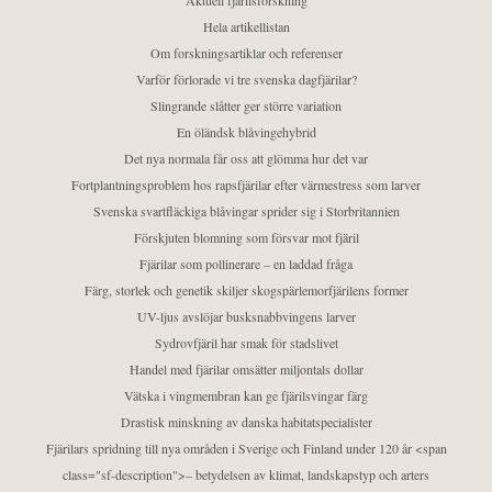
Aktuell fjärilsforskning
Hela artikellistan
Om forskningsartiklar och referenser
Varför förlorade vi tre svenska dagfjärilar?
Slingrande slåtter ger större variation
En öländsk blåvingehybrid
Det nya normala får oss att glömma hur det var
Fortplantningsproblem hos rapsfjärilar efter värmestress som larver
Svenska svartfläckiga blåvingar sprider sig i Storbritannien
Förskjuten blomning som försvar mot fjäril
Fjärilar som pollinerare – en laddad fråga
Färg, storlek och genetik skiljer skogspärlemorfjärilens former
UV-ljus avslöjar busksnabbvingens larver
Sydrovfjäril har smak för stadslivet
Handel med fjärilar omsätter miljontals dollar
Vätska i vingmembran kan ge fjärilsvingar färg
Drastisk minskning av danska habitatspecialister
Fjärilars spridning till nya områden i Sverige och Finland under 120 år <span
class="sf-description">– betydelsen av klimat, landskapstyp och arters