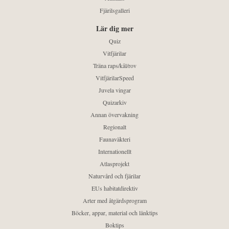
Fjärilsgalleri
Lär dig mer
Quiz
Vitfjärilar
Träna raps/kål/rov
VitfjärilarSpeed
Juvela vingar
Quizarkiv
Annan övervakning
Regionalt
Faunaväkteri
Internationellt
Atlasprojekt
Naturvård och fjärilar
EUs habitatdirektiv
Arter med åtgärdsprogram
Böcker, appar, material och länktips
Boktips