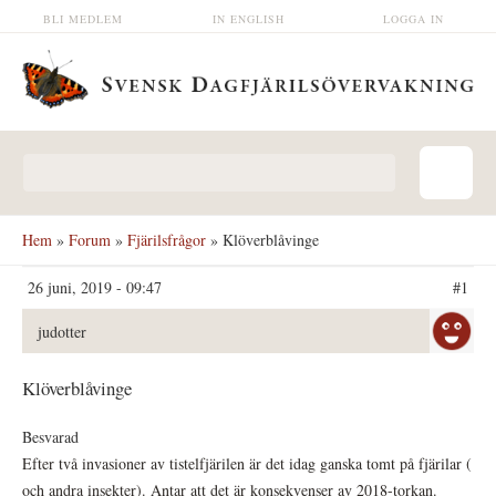
Hoppa till huvudinnehåll
BLI MEDLEM
IN ENGLISH
LOGGA IN
Sökformulär
Hem
»
Forum
»
Fjärilsfrågor
» Klöverblåvinge
26 juni, 2019 - 09:47
#1
judotter
Klöverblåvinge
Besvarad
Efter två invasioner av tistelfjärilen är det idag ganska tomt på fjärilar (
och andra insekter). Antar att det är konsekvenser av 2018-torkan.