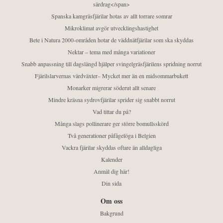
särdrag</span>
Spanska kamgräsfjärilar hotas av allt torrare somrar
Mikroklimat avgör utvecklingshastighet
Bete i Natura 2000-områden hotar de väddnätfjärilar som ska skyddas
Nektar – tema med många variationer
Snabb anpassning till dagslängd hjälper svingelgräsfjärilens spridning norrut
Fjärilslarvernas värdväxter– Mycket mer än en midsommarbukett
Monarker migrerar söderut allt senare
Mindre kräsna sydrovfjärilar sprider sig snabbt norrut
Vad tittar du på?
Många slags pollinerare ger större bomullsskörd
Två generationer påfågelöga i Belgien
Vackra fjärilar skyddas oftare än alldagliga
Kalender
Anmäl dig här!
Din sida
Om oss
Bakgrund