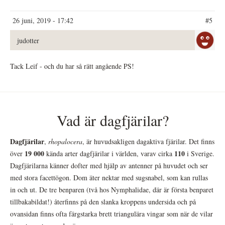
26 juni, 2019 - 17:42
#5
judotter
Tack Leif - och du har så rätt angående PS!
Vad är dagfjärilar?
Dagfjärilar
,
rhopalocera
, är huvudsakligen dagaktiva fjärilar. Det finns
19 000
110
över
kända arter dagfjärilar i världen, varav cirka
i Sverige.
Dagfjärilarna känner dofter med hjälp av antenner på huvudet och ser
med stora facettögon. Dom äter nektar med sugsnabel, som kan rullas
in och ut. De tre benparen (två hos Nymphalidae, där är första benparet
tillbakabildat!) återfinns på den slanka kroppens undersida och på
ovansidan finns ofta färgstarka brett triangulära vingar som när de vilar