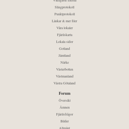
Viktigaste filerna
Slingprotokoll
Punktprotokoll
Länkar & mer filer
Våra lokaler
Fjärilskarta
Lokala sidor
Gotland
Jämtland
Närke
Västerbotten
Västmanland
Västra Götaland
Forum
Översikt
Ämnen
Fjärilsfrågor
Bilder
Allmänt