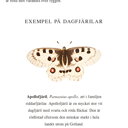
är resta mot varandra över ryggen.
EXEMPEL PÅ DAGFJÄRILAR
Apollofjäril
,
Parnassius apollo
, art i familjen
riddarfjärilar. Apollofjäril är en mycket stor vit
dagfjäril med svarta och röda fläckar. Den är
rödlistad eftersom den minskar starkt i hela
landet utom på Gotland.