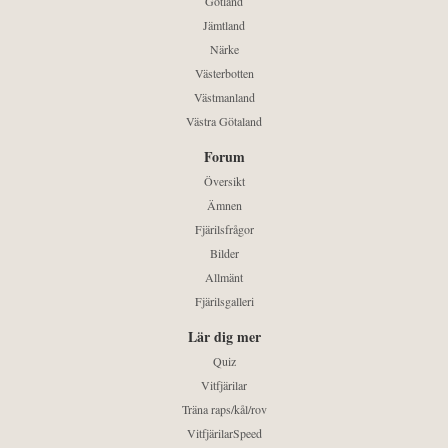
Gotland
Jämtland
Närke
Västerbotten
Västmanland
Västra Götaland
Forum
Översikt
Ämnen
Fjärilsfrågor
Bilder
Allmänt
Fjärilsgalleri
Lär dig mer
Quiz
Vitfjärilar
Träna raps/kål/rov
VitfjärilarSpeed