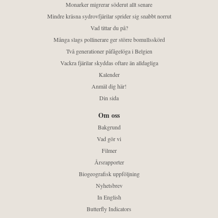
Monarker migrerar söderut allt senare
Mindre kräsna sydrovfjärilar sprider sig snabbt norrut
Vad tittar du på?
Många slags pollinerare ger större bomullsskörd
Två generationer påfågelöga i Belgien
Vackra fjärilar skyddas oftare än alldagliga
Kalender
Anmäl dig här!
Din sida
Om oss
Bakgrund
Vad gör vi
Filmer
Årsrapporter
Biogeografisk uppföljning
Nyhetsbrev
In English
Butterfly Indicators