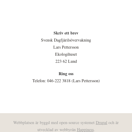
Skriv ett brev
Svensk Dagfjärilsövervakning
Lars Pettersson
Ekologihuset
223 62 Lund
Ring oss
Telefon: 046-222 3818 (Lars Pettersson)
Webbplatsen är byggd med open-source systemet
Drupal
och är
utvecklad av webbyrån
Happiness
.