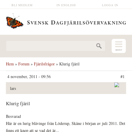
Hoppa till huvudinnehåll
BLI MEDLEM
IN ENGLISH
LOGGA IN
Sökformulär
Hem
»
Forum
»
Fjärilsfrågor
» Klurig fjäril
4 november, 2011 - 09:56
#1
lars
Klurig fjäril
Besvarad
Här är en lurig blåvinge från Löderup, Skåne i början av juli 2011. Det
finns ett knep att se vad det är...