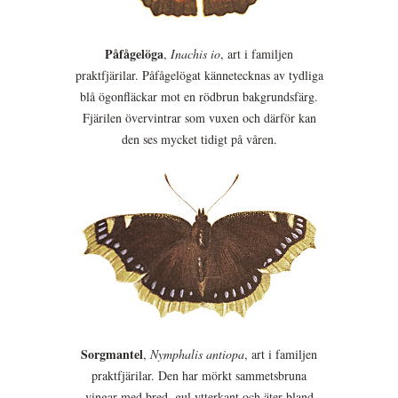
Påfågelöga
,
Inachis io
, art i familjen
praktfjärilar. Påfågelögat kännetecknas av tydliga
blå ögonfläckar mot en rödbrun bakgrundsfärg.
Fjärilen övervintrar som vuxen och därför kan
den ses mycket tidigt på våren.
Sorgmantel
,
Nymphalis antiopa
, art i familjen
praktfjärilar. Den har mörkt sammetsbruna
vingar med bred, gul ytterkant och äter bland