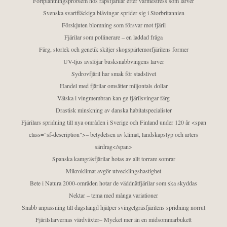
Fortplantningsproblem hos rapsfjärilar efter värmestress som larver
Svenska svartfläckiga blåvingar sprider sig i Storbritannien
Förskjuten blomning som försvar mot fjäril
Fjärilar som pollinerare – en laddad fråga
Färg, storlek och genetik skiljer skogspärlemorfjärilens former
UV-ljus avslöjar busksnabbvingens larver
Sydrovfjäril har smak för stadslivet
Handel med fjärilar omsätter miljontals dollar
Vätska i vingmembran kan ge fjärilsvingar färg
Drastisk minskning av danska habitatspecialister
Fjärilars spridning till nya områden i Sverige och Finland under 120 år <span
class="sf-description">– betydelsen av klimat, landskapstyp och arters
särdrag</span>
Spanska kamgräsfjärilar hotas av allt torrare somrar
Mikroklimat avgör utvecklingshastighet
Bete i Natura 2000-områden hotar de väddnätfjärilar som ska skyddas
Nektar – tema med många variationer
Snabb anpassning till dagslängd hjälper svingelgräsfjärilens spridning norrut
Fjärilslarvernas värdväxter– Mycket mer än en midsommarbukett