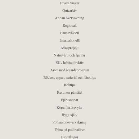
Juvela vingar
Quizarkiv
Annan övervakning
Regionalt
Faunaväkteri
Internationellt
Atlasprojekt
Naturvård och fjärilar
EUs habitatdirektiv
Arter med åtgärdsprogram
Böcker, appar, material och länktips
Boktips
Resurser på nätet
Fjärilsappar
Köpa fjärilsprylar
Bygg själv
Pollinatörsövervakning
Träna på pollinatörer
Blomflugor