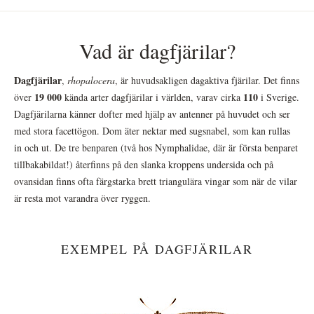
Vad är dagfjärilar?
Dagfjärilar
,
rhopalocera
, är huvudsakligen dagaktiva fjärilar. Det finns
19 000
110
över
kända arter dagfjärilar i världen, varav cirka
i Sverige.
Dagfjärilarna känner dofter med hjälp av antenner på huvudet och ser
med stora facettögon. Dom äter nektar med sugsnabel, som kan rullas
in och ut. De tre benparen (två hos Nymphalidae, där är första benparet
tillbakabildat!) återfinns på den slanka kroppens undersida och på
ovansidan finns ofta färgstarka brett triangulära vingar som när de vilar
är resta mot varandra över ryggen.
EXEMPEL PÅ DAGFJÄRILAR