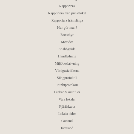
Rapportera
Rapportera från punktlokal
Rapportera från slinga
Hur gör man?
Broschyr
Metoder
Snabbguide
Handledning
Miljöbeskrivning
Viktigaste filerna
Slingprotokoll
Punktprotokoll
Länkar & mer filer
Våra lokaler
Fjärilskarta
Lokala sidor
Gotland
Jämtland