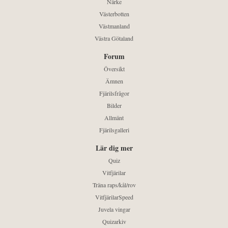
Närke
Västerbotten
Västmanland
Västra Götaland
Forum
Översikt
Ämnen
Fjärilsfrågor
Bilder
Allmänt
Fjärilsgalleri
Lär dig mer
Quiz
Vitfjärilar
Träna raps/kål/rov
VitfjärilarSpeed
Juvela vingar
Quizarkiv