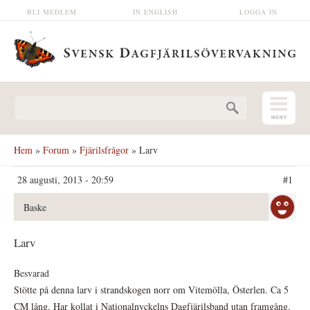
Hoppa till huvudinnehåll
BLI MEDLEM
IN ENGLISH
LOGGA IN
Sökformulär
Hem
»
Forum
»
Fjärilsfrågor
» Larv
28 augusti, 2013 - 20:59
#1
Baske
Larv
Besvarad
Stötte på denna larv i strandskogen norr om Vitemölla, Österlen. Ca 5
CM lång. Har kollat i Nationalnyckelns Dagfjärilsband utan framgång.