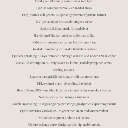
Förskjuten blomning som försvar mot fjäril
Fjärilar som pollinerare – en laddad fråga
Färg, storlek och genetik skiljer skogspärlemorfjärilens former
UV-ljus avslöjar busksnabbvingens larver
Sydrovfjäril har smak för stadslivet
Handel med fjärilar omsätter miljontals dollar
Vätska i vingmembran kan ge fjärilsvingar färg
Drastisk minskning av danska habitatspecialister
Fjärilars spridning till nya områden i Sverige och Finland under 120 år <span
class="sf-description">– betydelsen av klimat, landskapstyp och arters
särdrag</span>
Spanska kamgräsfjärilar hotas av allt torrare somrar
Mikroklimat avgör utvecklingshastighet
Bete i Natura 2000-områden hotar de väddnätfjärilar som ska skyddas
Nektar – tema med många variationer
Snabb anpassning till dagslängd hjälper svingelgräsfjärilens spridning norrut
Fjärilslarvernas värdväxter– Mycket mer än en midsommarbukett
Monarker migrerar söderut allt senare
Mindre kräsna sydrovfjärilar sprider sig snabbt norrut