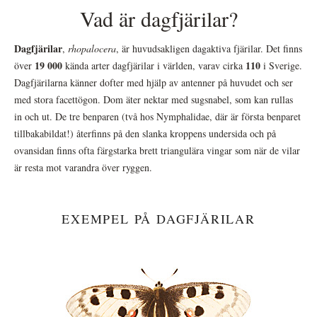
Vad är dagfjärilar?
Dagfjärilar
,
rhopalocera
, är huvudsakligen dagaktiva fjärilar. Det finns
19 000
110
över
kända arter dagfjärilar i världen, varav cirka
i Sverige.
Dagfjärilarna känner dofter med hjälp av antenner på huvudet och ser
med stora facettögon. Dom äter nektar med sugsnabel, som kan rullas
in och ut. De tre benparen (två hos Nymphalidae, där är första benparet
tillbakabildat!) återfinns på den slanka kroppens undersida och på
ovansidan finns ofta färgstarka brett triangulära vingar som när de vilar
är resta mot varandra över ryggen.
EXEMPEL PÅ DAGFJÄRILAR