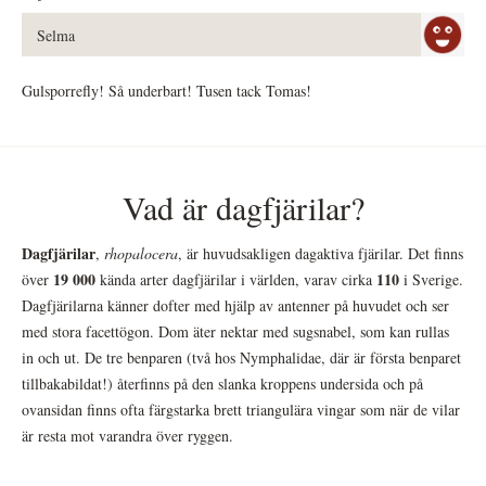
Selma
Gulsporrefly! Så underbart! Tusen tack Tomas!
Vad är dagfjärilar?
Dagfjärilar
,
rhopalocera
, är huvudsakligen dagaktiva fjärilar. Det finns
19 000
110
över
kända arter dagfjärilar i världen, varav cirka
i Sverige.
Dagfjärilarna känner dofter med hjälp av antenner på huvudet och ser
med stora facettögon. Dom äter nektar med sugsnabel, som kan rullas
in och ut. De tre benparen (två hos Nymphalidae, där är första benparet
tillbakabildat!) återfinns på den slanka kroppens undersida och på
ovansidan finns ofta färgstarka brett triangulära vingar som när de vilar
är resta mot varandra över ryggen.