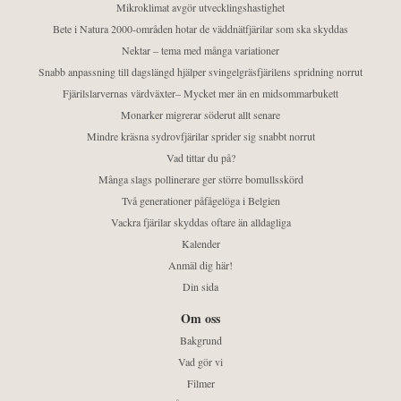
Mikroklimat avgör utvecklingshastighet
Bete i Natura 2000-områden hotar de väddnätfjärilar som ska skyddas
Nektar – tema med många variationer
Snabb anpassning till dagslängd hjälper svingelgräsfjärilens spridning norrut
Fjärilslarvernas värdväxter– Mycket mer än en midsommarbukett
Monarker migrerar söderut allt senare
Mindre kräsna sydrovfjärilar sprider sig snabbt norrut
Vad tittar du på?
Många slags pollinerare ger större bomullsskörd
Två generationer påfågelöga i Belgien
Vackra fjärilar skyddas oftare än alldagliga
Kalender
Anmäl dig här!
Din sida
Om oss
Bakgrund
Vad gör vi
Filmer