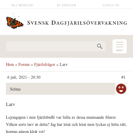
Hoppa till huvudinnehåll
BLI MEDLEM
IN ENGLISH
LOGGA IN
Sökformulär
Hem
»
Forum
»
Fjärilsfrågor
» Larv
6 juli, 2021 - 20:30
#1
Selma
Larv
Lejongapen i min fjärilsbuffé var fulla av dessa mumsande filurer.
Vilken sorts larv är detta? Jag har letat och letat men lyckas ej hitta rätt,
hoppas någon klok vet!