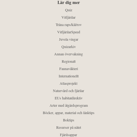
Lär dig mer
Quiz
Vitfjärilar
Träna raps/kål/rov
VitfjärilarSpeed
Juvela vingar
Quizarkiv
Annan övervakning
Regionalt
Faunaväkteri
Internationellt
Atlasprojekt
Naturvård och fjärilar
EUs habitatdirektiv
Arter med åtgärdsprogram
Böcker, appar, material och länktips
Boktips
Resurser på nätet
Fjärilsappar