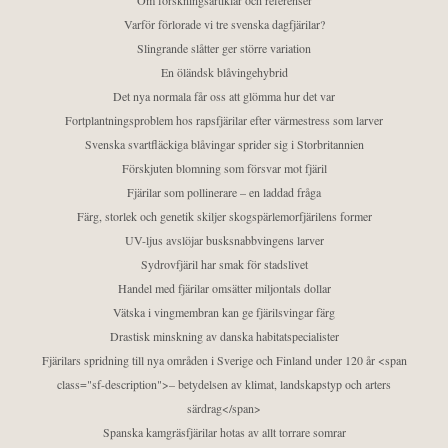
Om forskningsartiklar och referenser
Varför förlorade vi tre svenska dagfjärilar?
Slingrande slåtter ger större variation
En öländsk blåvingehybrid
Det nya normala får oss att glömma hur det var
Fortplantningsproblem hos rapsfjärilar efter värmestress som larver
Svenska svartfläckiga blåvingar sprider sig i Storbritannien
Förskjuten blomning som försvar mot fjäril
Fjärilar som pollinerare – en laddad fråga
Färg, storlek och genetik skiljer skogspärlemorfjärilens former
UV-ljus avslöjar busksnabbvingens larver
Sydrovfjäril har smak för stadslivet
Handel med fjärilar omsätter miljontals dollar
Vätska i vingmembran kan ge fjärilsvingar färg
Drastisk minskning av danska habitatspecialister
Fjärilars spridning till nya områden i Sverige och Finland under 120 år <span
class="sf-description">– betydelsen av klimat, landskapstyp och arters
särdrag</span>
Spanska kamgräsfjärilar hotas av allt torrare somrar