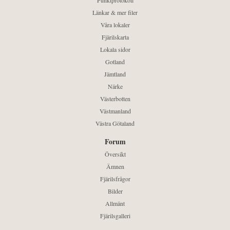
Punktprotokoll
Länkar & mer filer
Våra lokaler
Fjärilskarta
Lokala sidor
Gotland
Jämtland
Närke
Västerbotten
Västmanland
Västra Götaland
Forum
Översikt
Ämnen
Fjärilsfrågor
Bilder
Allmänt
Fjärilsgalleri