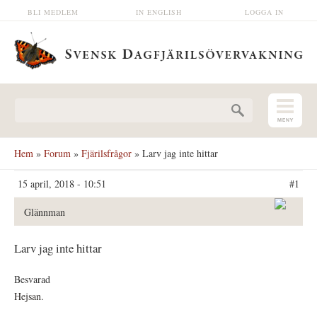
Hoppa till huvudinnehåll
BLI MEDLEM
IN ENGLISH
LOGGA IN
Sökformulär
Hem
»
Forum
»
Fjärilsfrågor
» Larv jag inte hittar
15 april, 2018 - 10:51
#1
Glännman
Larv jag inte hittar
Besvarad
Hejsan.