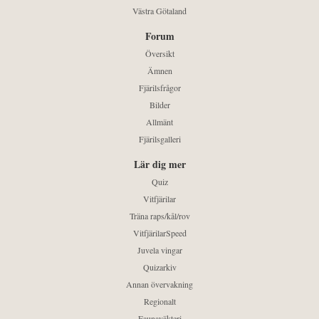
Västra Götaland
Forum
Översikt
Ämnen
Fjärilsfrågor
Bilder
Allmänt
Fjärilsgalleri
Lär dig mer
Quiz
Vitfjärilar
Träna raps/kål/rov
VitfjärilarSpeed
Juvela vingar
Quizarkiv
Annan övervakning
Regionalt
Faunaväkteri