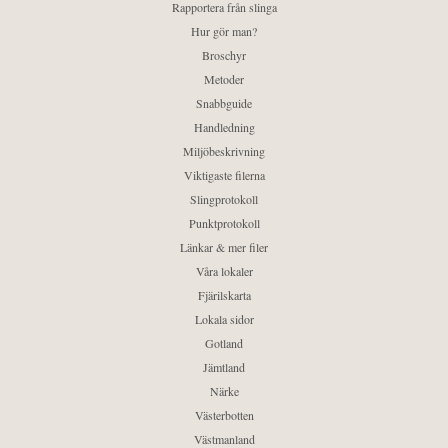
Rapportera från slinga
Hur gör man?
Broschyr
Metoder
Snabbguide
Handledning
Miljöbeskrivning
Viktigaste filerna
Slingprotokoll
Punktprotokoll
Länkar & mer filer
Våra lokaler
Fjärilskarta
Lokala sidor
Gotland
Jämtland
Närke
Västerbotten
Västmanland