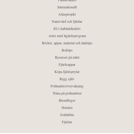
Internationellt
Atlasprojekt
Naturvård och fjärilar
EUs habitatdirektiv
Arter med åtgärdsprogram
Böcker, appar, material och länktips
Boktips
Resurser på nätet
Fjärilsappar
Köpa fjärilsprylar
Bygg själv
Pollinatörsövervakning
Träna på pollinatörer
Blomflugor
Humlor
Solitärbin
Fjärilar