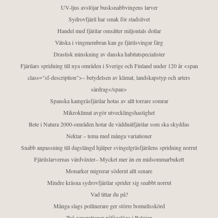
UV-ljus avslöjar busksnabbvingens larver
Sydrovfjäril har smak för stadslivet
Handel med fjärilar omsätter miljontals dollar
Vätska i vingmembran kan ge fjärilsvingar färg
Drastisk minskning av danska habitatspecialister
Fjärilars spridning till nya områden i Sverige och Finland under 120 år <span
class="sf-description">– betydelsen av klimat, landskapstyp och arters
särdrag</span>
Spanska kamgräsfjärilar hotas av allt torrare somrar
Mikroklimat avgör utvecklingshastighet
Bete i Natura 2000-områden hotar de väddnätfjärilar som ska skyddas
Nektar – tema med många variationer
Snabb anpassning till dagslängd hjälper svingelgräsfjärilens spridning norrut
Fjärilslarvernas värdväxter– Mycket mer än en midsommarbukett
Monarker migrerar söderut allt senare
Mindre kräsna sydrovfjärilar sprider sig snabbt norrut
Vad tittar du på?
Många slags pollinerare ger större bomullsskörd
Två generationer påfågelöga i Belgien