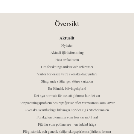
Översikt
Aktuellt
Nyheter
Aktuell fjärilsforskning
Hela artikellistan
Om forskningsartiklar och referenser
Varför förlorade vi tre svenska dagfjärilar?
Slingrande slåtter ger större variation
En öländsk blåvingehybrid
Det nya normala får oss att glömma hur det var
Fortplantningsproblem hos rapsfjärilar efter värmestress som larver
Svenska svartfläckiga blåvingar sprider sig i Storbritannien
Förskjuten blomning som försvar mot fjäril
Fjärilar som pollinerare – en laddad fråga
Färg, storlek och genetik skiljer skogspärlemorfjärilens former