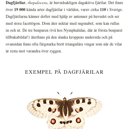
Dagfjärilar
,
rhopalocera
, är huvudsakligen dagaktiva fjärilar. Det finns
19 000
110
över
kända arter dagfjärilar i världen, varav cirka
i Sverige.
Dagfjärilarna känner dofter med hjälp av antenner på huvudet och ser
med stora facettögon. Dom äter nektar med sugsnabel, som kan rullas
in och ut. De tre benparen (två hos Nymphalidae, där är första benparet
tillbakabildat!) återfinns på den slanka kroppens undersida och på
ovansidan finns ofta färgstarka brett triangulära vingar som när de vilar
är resta mot varandra över ryggen.
EXEMPEL PÅ DAGFJÄRILAR