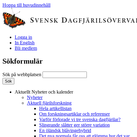
Hoppa till huvudinnehåll
Logga in
In English
Bli medlem
Sökformulär
Sök på webbplatsen
Aktuellt
Nyheter och kalender
Nyheter
Aktuell fjärilsforskning
Hela artikellistan
Om forskningsartiklar och referenser
Varför förlorade vi tre svenska dagfjärilar?
Slingrande slåtter ger större variation
En öländsk blåvingehybrid
Det nya normala får oss att glömma hur det var