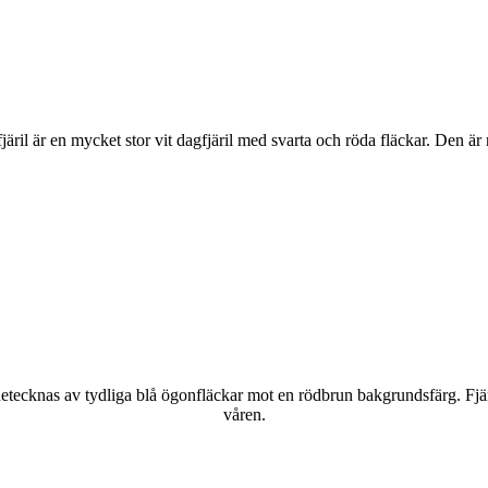
lofjäril är en mycket stor vit dagfjäril med svarta och röda fläckar. Den 
kännetecknas av tydliga blå ögonfläckar mot en rödbrun bakgrundsfärg. Fj
våren.