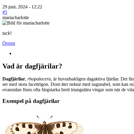
29 juni, 2024 - 12:22
#5
mariacharlotte
tack!
Överst
Vad är dagfjärilar?
Dagfjärilar
,
rhopalocera
, är huvudsakligen dagaktiva fjärilar. Det fi
ser med stora facettögon. Dom äter nektar med sugsnabel, som kan rull
ovansidan finns ofta färgstarka brett triangulära vingar som när de vil
Exempel på dagfjärilar