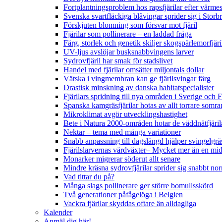
Fortplantningsproblem hos rapsfjärilar efter värmes
Svenska svartfläckiga blåvingar sprider sig i Storb
Förskjuten blomning som försvar mot fjäril
Fjärilar som pollinerare – en laddad fråga
Färg, storlek och genetik skiljer skogspärlemorfjär
UV-ljus avslöjar busksnabbvingens larver
Sydrovfjäril har smak för stadslivet
Handel med fjärilar omsätter miljontals dollar
Vätska i vingmembran kan ge fjärilsvingar färg
Drastisk minskning av danska habitatspecialister
Fjärilars spridning till nya områden i Sverige och
Spanska kamgräsfjärilar hotas av allt torrare somra
Mikroklimat avgör utvecklingshastighet
Bete i Natura 2000-områden hotar de väddnätfjäri
Nektar – tema med många variationer
Snabb anpassning till dagslängd hjälper svingelgräs
Fjärilslarvernas värdväxter– Mycket mer än en m
Monarker migrerar söderut allt senare
Mindre kräsna sydrovfjärilar sprider sig snabbt nor
Vad tittar du på?
Många slags pollinerare ger större bomullsskörd
Två generationer påfågelöga i Belgien
Vackra fjärilar skyddas oftare än alldagliga
Kalender
Anmäl dig här!