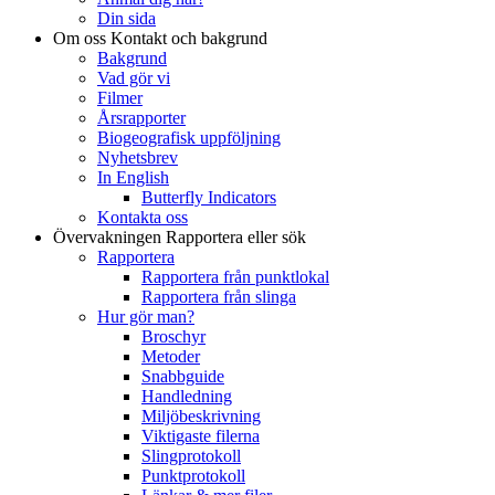
Din sida
Om oss
Kontakt och bakgrund
Bakgrund
Vad gör vi
Filmer
Årsrapporter
Biogeografisk uppföljning
Nyhetsbrev
In English
Butterfly Indicators
Kontakta oss
Övervakningen
Rapportera eller sök
Rapportera
Rapportera från punktlokal
Rapportera från slinga
Hur gör man?
Broschyr
Metoder
Snabbguide
Handledning
Miljöbeskrivning
Viktigaste filerna
Slingprotokoll
Punktprotokoll