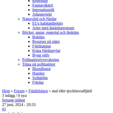
Regionalt
Faunaväkteri
Internationellt
Atlasprojekt
Naturvård och fjärilar
EUs habitatdirektiv
Arter med åtgärdsprogram
Böcker, appar, material och länktips
Boktips
Resurser på nätet
Fjärilsappar
Köpa fjärilsprylar
Bygg själv
Pollinatörsövervakning
Träna på pollinatörer
Blomflugor
Humlor
Solitärbin
Fjärilar
Hem
»
Forum
»
Fjärilsfrågor
» mal eller tjockhuvudfjäril
3 inlägg / 0 nya
Senaste inlägg
27 juni, 2024 - 20:33
#1