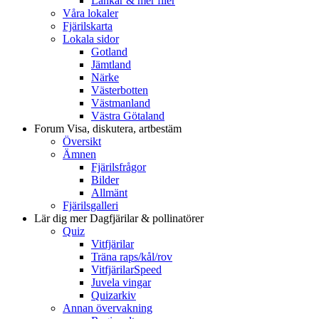
Länkar & mer filer
Våra lokaler
Fjärilskarta
Lokala sidor
Gotland
Jämtland
Närke
Västerbotten
Västmanland
Västra Götaland
Forum
Visa, diskutera, artbestäm
Översikt
Ämnen
Fjärilsfrågor
Bilder
Allmänt
Fjärilsgalleri
Lär dig mer
Dagfjärilar & pollinatörer
Quiz
Vitfjärilar
Träna raps/kål/rov
VitfjärilarSpeed
Juvela vingar
Quizarkiv
Annan övervakning