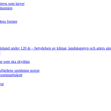
tress som larver
ritannien
ilens former
 Finland under 120 år
– betydelsen av klimat, landskapstyp och arters sär
r
lar som ska skyddas
fjärilens spridning norrut
idsommarbukett
rut