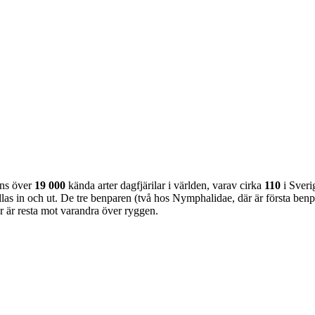
nns över
19 000
kända arter dagfjärilar i världen, varav cirka
110
i Sveri
as in och ut. De tre benparen (två hos Nymphalidae, där är första benpa
ar är resta mot varandra över ryggen.