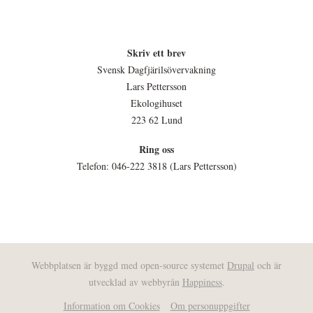
Skriv ett brev
Svensk Dagfjärilsövervakning
Lars Pettersson
Ekologihuset
223 62 Lund
Ring oss
Telefon: 046-222 3818 (Lars Pettersson)
Webbplatsen är byggd med open-source systemet
Drupal
och är
utvecklad av webbyrån
Happiness
.
Information om Cookies
Om personuppgifter