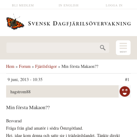
Hoppa till huvudinnehåll
BLI MEDLEM
IN ENGLISH
LOGGA IN
Sökformulär
Hem
»
Forum
»
Fjärilsfrågor
» Min första Makaon??
9 juni, 2013 - 10:35
#1
hagstrom88
Min första Makaon??
Besvarad
Fråga från glad amatör i södra Östergötland.
Hej, idag kom denna och satte sig i trädgårdslandet. Tänkte direkt