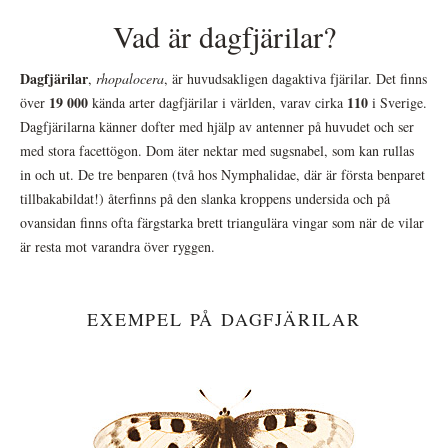
Vad är dagfjärilar?
Dagfjärilar
,
rhopalocera
, är huvudsakligen dagaktiva fjärilar. Det finns
19 000
110
över
kända arter dagfjärilar i världen, varav cirka
i Sverige.
Dagfjärilarna känner dofter med hjälp av antenner på huvudet och ser
med stora facettögon. Dom äter nektar med sugsnabel, som kan rullas
in och ut. De tre benparen (två hos Nymphalidae, där är första benparet
tillbakabildat!) återfinns på den slanka kroppens undersida och på
ovansidan finns ofta färgstarka brett triangulära vingar som när de vilar
är resta mot varandra över ryggen.
EXEMPEL PÅ DAGFJÄRILAR