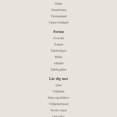
Närke
Västerbotten
Västmanland
Västra Götaland
Forum
Översikt
Ämnen
Fjärilsfrågor
Bilder
Allmänt
Fjärilsgalleri
Lär dig mer
Quiz
Vitfjärilar
Träna raps/kål/rov
VitfjärilarSpeed
Juvela vingar
Quizarkiv