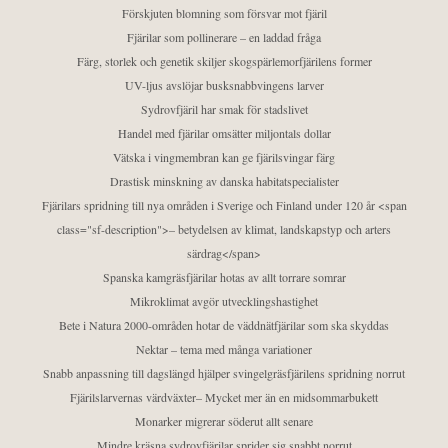
Förskjuten blomning som försvar mot fjäril
Fjärilar som pollinerare – en laddad fråga
Färg, storlek och genetik skiljer skogspärlemorfjärilens former
UV-ljus avslöjar busksnabbvingens larver
Sydrovfjäril har smak för stadslivet
Handel med fjärilar omsätter miljontals dollar
Vätska i vingmembran kan ge fjärilsvingar färg
Drastisk minskning av danska habitatspecialister
Fjärilars spridning till nya områden i Sverige och Finland under 120 år <span
class="sf-description">– betydelsen av klimat, landskapstyp och arters
särdrag</span>
Spanska kamgräsfjärilar hotas av allt torrare somrar
Mikroklimat avgör utvecklingshastighet
Bete i Natura 2000-områden hotar de väddnätfjärilar som ska skyddas
Nektar – tema med många variationer
Snabb anpassning till dagslängd hjälper svingelgräsfjärilens spridning norrut
Fjärilslarvernas värdväxter– Mycket mer än en midsommarbukett
Monarker migrerar söderut allt senare
Mindre kräsna sydrovfjärilar sprider sig snabbt norrut