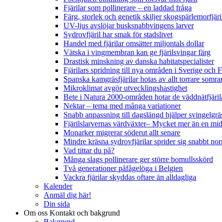
Fjärilar som pollinerare – en laddad fråga
Färg, storlek och genetik skiljer skogspärlemorfjär
UV-ljus avslöjar busksnabbvingens larver
Sydrovfjäril har smak för stadslivet
Handel med fjärilar omsätter miljontals dollar
Vätska i vingmembran kan ge fjärilsvingar färg
Drastisk minskning av danska habitatspecialister
Fjärilars spridning till nya områden i Sverige och
Spanska kamgräsfjärilar hotas av allt torrare somra
Mikroklimat avgör utvecklingshastighet
Bete i Natura 2000-områden hotar de väddnätfjäri
Nektar – tema med många variationer
Snabb anpassning till dagslängd hjälper svingelgräs
Fjärilslarvernas värdväxter– Mycket mer än en m
Monarker migrerar söderut allt senare
Mindre kräsna sydrovfjärilar sprider sig snabbt nor
Vad tittar du på?
Många slags pollinerare ger större bomullsskörd
Två generationer påfågelöga i Belgien
Vackra fjärilar skyddas oftare än alldagliga
Kalender
Anmäl dig här!
Din sida
Om oss
Kontakt och bakgrund
Bakgrund