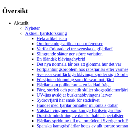
Översikt
Aktuellt
Nyheter
Aktuell fjärilsforskning
Hela artikellistan
Om forskningsartiklar och referenser
Varför förlorade vi tre svenska dagfjärilar?
Slingrande slåtter ger större variation
En öländsk blåvingehybrid
Det nya normala får oss att glömma hur det var
Fortplantningsproblem hos rapsfjärilar efter värmes
Svenska svartfläckiga blåvingar sprider sig i Storb
Förskjuten blomning som försvar mot fjäril
Fjärilar som pollinerare – en laddad fråga
Färg, storlek och genetik skiljer skogspärlemorfjär
UV-ljus avslöjar busksnabbvingens larver
Sydrovfjäril har smak för stadslivet
Handel med fjärilar omsätter miljontals dollar
Vätska i vingmembran kan ge fjärilsvingar färg
Drastisk minskning av danska habitatspecialister
Fjärilars spridning till nya områden i Sverige och
Spanska kamgräsfjärilar hotas av allt torrare somra