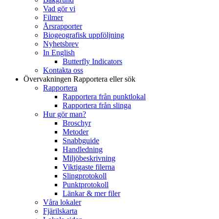
Vad gör vi
Filmer
Årsrapporter
Biogeografisk uppföljning
Nyhetsbrev
In English
Butterfly Indicators
Kontakta oss
Övervakningen
Rapportera eller sök
Rapportera
Rapportera från punktlokal
Rapportera från slinga
Hur gör man?
Broschyr
Metoder
Snabbguide
Handledning
Miljöbeskrivning
Viktigaste filerna
Slingprotokoll
Punktprotokoll
Länkar & mer filer
Våra lokaler
Fjärilskarta