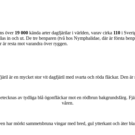
nns över
19 000
kända arter dagfjärilar i världen, varav cirka
110
i Sveri
as in och ut. De tre benparen (två hos Nymphalidae, där är första benpa
ar är resta mot varandra över ryggen.
lofjäril är en mycket stor vit dagfjäril med svarta och röda fläckar. Den 
kännetecknas av tydliga blå ögonfläckar mot en rödbrun bakgrundsfärg. Fj
våren.
r. Den har mörkt sammetsbruna vingar med bred, gul ytterkant och äter bla