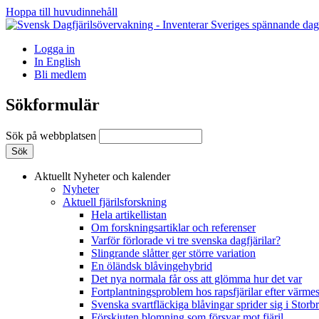
Hoppa till huvudinnehåll
Logga in
In English
Bli medlem
Sökformulär
Sök på webbplatsen
Aktuellt
Nyheter och kalender
Nyheter
Aktuell fjärilsforskning
Hela artikellistan
Om forskningsartiklar och referenser
Varför förlorade vi tre svenska dagfjärilar?
Slingrande slåtter ger större variation
En öländsk blåvingehybrid
Det nya normala får oss att glömma hur det var
Fortplantningsproblem hos rapsfjärilar efter värmes
Svenska svartfläckiga blåvingar sprider sig i Storb
Förskjuten blomning som försvar mot fjäril