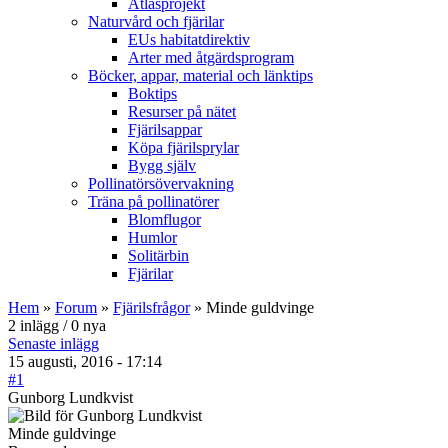
Atlasprojekt
Naturvård och fjärilar
EUs habitatdirektiv
Arter med åtgärdsprogram
Böcker, appar, material och länktips
Boktips
Resurser på nätet
Fjärilsappar
Köpa fjärilsprylar
Bygg själv
Pollinatörsövervakning
Träna på pollinatörer
Blomflugor
Humlor
Solitärbin
Fjärilar
Hem
»
Forum
»
Fjärilsfrågor
» Minde guldvinge
2 inlägg / 0 nya
Senaste inlägg
15 augusti, 2016 - 17:14
#1
Gunborg Lundkvist
Minde guldvinge