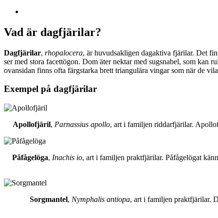
Vad är dagfjärilar?
Dagfjärilar
,
rhopalocera
, är huvudsakligen dagaktiva fjärilar. Det fi
ser med stora facettögon. Dom äter nektar med sugsnabel, som kan rull
ovansidan finns ofta färgstarka brett triangulära vingar som när de vil
Exempel på dagfjärilar
Apollofjäril
,
Parnassius apollo
, art i familjen riddarfjärilar. Apol
Påfågelöga
,
Inachis io
, art i familjen praktfjärilar. Påfågelögat 
Sorgmantel
,
Nymphalis antiopa
, art i familjen praktfjärila