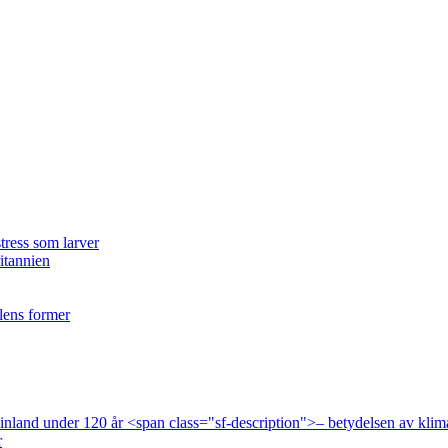
tress som larver
ritannien
ilens former
 Finland under 120 år <span class="sf-description">– betydelsen av klim
r