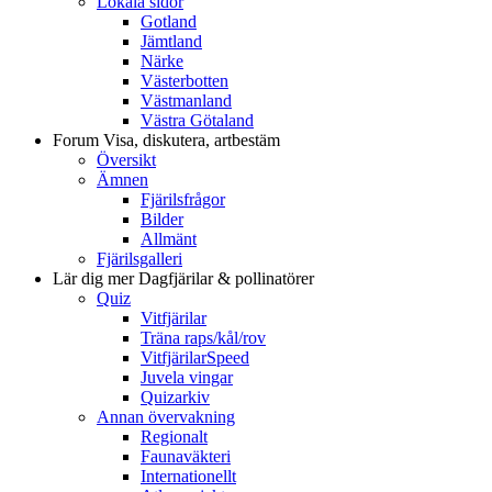
Lokala sidor
Gotland
Jämtland
Närke
Västerbotten
Västmanland
Västra Götaland
Forum
Visa, diskutera, artbestäm
Översikt
Ämnen
Fjärilsfrågor
Bilder
Allmänt
Fjärilsgalleri
Lär dig mer
Dagfjärilar & pollinatörer
Quiz
Vitfjärilar
Träna raps/kål/rov
VitfjärilarSpeed
Juvela vingar
Quizarkiv
Annan övervakning
Regionalt
Faunaväkteri
Internationellt