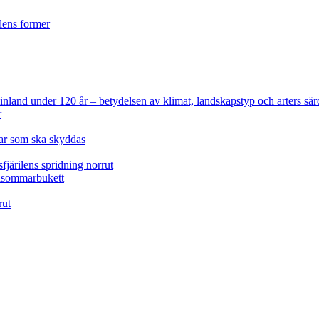
ilens former
 Finland under 120 år
– betydelsen av klimat, landskapstyp och arters sär
r
lar som ska skyddas
fjärilens spridning norrut
idsommarbukett
rut