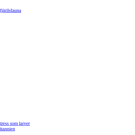
tress som larver
ritannien