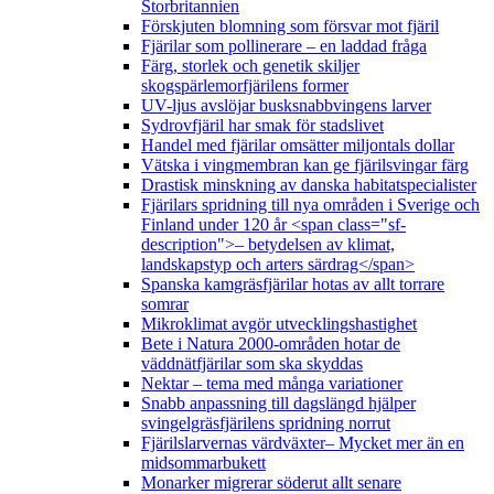
Storbritannien
Förskjuten blomning som försvar mot fjäril
Fjärilar som pollinerare – en laddad fråga
Färg, storlek och genetik skiljer
skogspärlemorfjärilens former
UV-ljus avslöjar busksnabbvingens larver
Sydrovfjäril har smak för stadslivet
Handel med fjärilar omsätter miljontals dollar
Vätska i vingmembran kan ge fjärilsvingar färg
Drastisk minskning av danska habitatspecialister
Fjärilars spridning till nya områden i Sverige och
Finland under 120 år <span class="sf-
description">– betydelsen av klimat,
landskapstyp och arters särdrag</span>
Spanska kamgräsfjärilar hotas av allt torrare
somrar
Mikroklimat avgör utvecklingshastighet
Bete i Natura 2000-områden hotar de
väddnätfjärilar som ska skyddas
Nektar – tema med många variationer
Snabb anpassning till dagslängd hjälper
svingelgräsfjärilens spridning norrut
Fjärilslarvernas värdväxter– Mycket mer än en
midsommarbukett
Monarker migrerar söderut allt senare