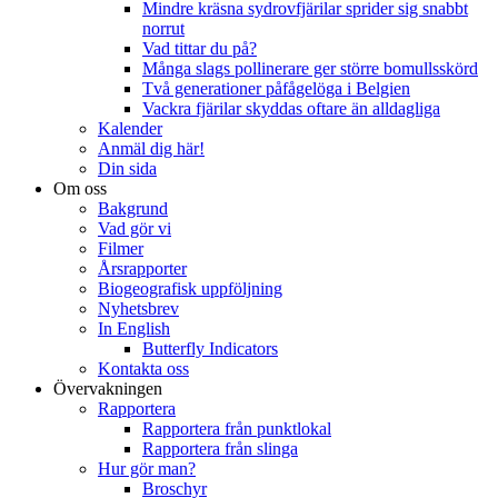
Mindre kräsna sydrovfjärilar sprider sig snabbt
norrut
Vad tittar du på?
Många slags pollinerare ger större bomullsskörd
Två generationer påfågelöga i Belgien
Vackra fjärilar skyddas oftare än alldagliga
Kalender
Anmäl dig här!
Din sida
Om oss
Bakgrund
Vad gör vi
Filmer
Årsrapporter
Biogeografisk uppföljning
Nyhetsbrev
In English
Butterfly Indicators
Kontakta oss
Övervakningen
Rapportera
Rapportera från punktlokal
Rapportera från slinga
Hur gör man?
Broschyr