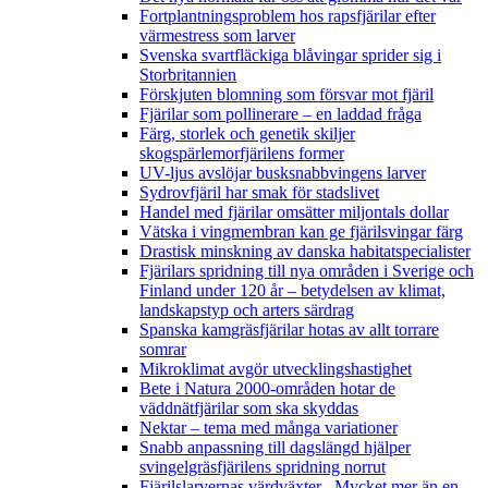
Fortplantningsproblem hos rapsfjärilar efter
värmestress som larver
Svenska svartfläckiga blåvingar sprider sig i
Storbritannien
Förskjuten blomning som försvar mot fjäril
Fjärilar som pollinerare – en laddad fråga
Färg, storlek och genetik skiljer
skogspärlemorfjärilens former
UV-ljus avslöjar busksnabbvingens larver
Sydrovfjäril har smak för stadslivet
Handel med fjärilar omsätter miljontals dollar
Vätska i vingmembran kan ge fjärilsvingar färg
Drastisk minskning av danska habitatspecialister
Fjärilars spridning till nya områden i Sverige och
Finland under 120 år
– betydelsen av klimat,
landskapstyp och arters särdrag
Spanska kamgräsfjärilar hotas av allt torrare
somrar
Mikroklimat avgör utvecklingshastighet
Bete i Natura 2000-områden hotar de
väddnätfjärilar som ska skyddas
Nektar – tema med många variationer
Snabb anpassning till dagslängd hjälper
svingelgräsfjärilens spridning norrut
Fjärilslarvernas värdväxter– Mycket mer än en