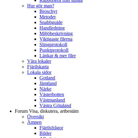
Rapportera från slinga
Hur gör man?
Broschyr
Metoder
Snabbguide
Handledning
Miljöbeskrivning
Viktigaste filerna
Slingprotokoll
Punktprotokoll
Länkar & mer filer
Våra lokaler
Fjärilskarta
Lokala sidor
Gotland
Jämtland
Närke
Västerbotten
Västmanland
Västra Götaland
Forum
Visa, diskutera, artbestäm
Översikt
Ämnen
Fjärilsfrågor
Bilder