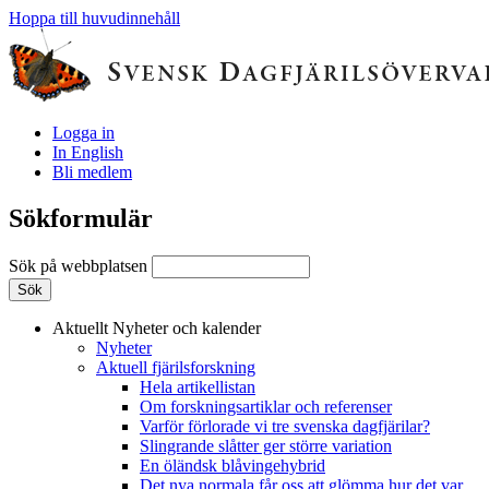
Hoppa till huvudinnehåll
Logga in
In English
Bli medlem
Sökformulär
Sök på webbplatsen
Aktuellt
Nyheter och kalender
Nyheter
Aktuell fjärilsforskning
Hela artikellistan
Om forskningsartiklar och referenser
Varför förlorade vi tre svenska dagfjärilar?
Slingrande slåtter ger större variation
En öländsk blåvingehybrid
Det nya normala får oss att glömma hur det var