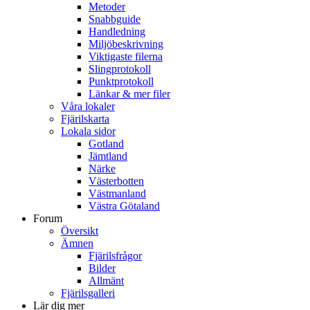
Metoder
Snabbguide
Handledning
Miljöbeskrivning
Viktigaste filerna
Slingprotokoll
Punktprotokoll
Länkar & mer filer
Våra lokaler
Fjärilskarta
Lokala sidor
Gotland
Jämtland
Närke
Västerbotten
Västmanland
Västra Götaland
Forum
Översikt
Ämnen
Fjärilsfrågor
Bilder
Allmänt
Fjärilsgalleri
Lär dig mer