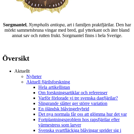
Sorgmantel
,
Nymphalis antiopa
, art i familjen praktfjärilar. Den har
mörkt sammetsbruna vingar med bred, gul ytterkant och äter bland
annat sav och rutten frukt. Sorgmantel finns i hela Sverige.
Översikt
Aktuellt
Nyheter
Aktuell fjärilsforskning
Hela artikellistan
Om forskningsartiklar och referenser
Varför förlorade vi tre svenska dagfjärilar?
Slingrande slåtter ger större variation
En öländsk blåvingehybrid
Det nya normala får oss att glömma hur det var
Fortplantningsproblem hos rapsfjärilar efter
värmestress som larver
Svenska svartfläckiga blåvingar sprider sig i