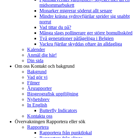
midsommarbukett
Monarker migrerar söderut allt senare
Mindre kräsna sydrovfjärilar sprider sig snabbt
norrut
Vad tittar du på?
Många slags pollinerare ger större bomullsskörd
Två generationer påfågelöga i Belgien
Vackra fjärilar skyddas oftare än alldagliga
Kalender
Anmäl dig här!
Din sida
Om oss
Kontakt och bakgrund
Bakgrund
Vad gör vi
Filmer
Årsrapporter
Biogeografisk uppföljning
Nyhetsbrev
In English
Butterfly Indicators
Kontakta oss
Övervakningen
Rapportera eller sök
Rapportera
Rapportera från punktlokal