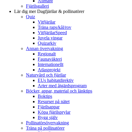
Allmänt
Fjärilsgalleri
Lär dig mer
Dagfjärilar & pollinatörer
Quiz
Vitfjärilar
Träna raps/kål/rov
VitfjärilarSpeed
Juvela vingar
Quizarkiv
Annan övervakning
Regionalt
Faunaväkteri
Internationellt
Atlasprojekt
Naturvård och fjärilar
EUs habitatdirektiv
Arter med åtgärdsprogram
Böcker, appar, material och länktips
Boktips
Resurser på nätet
Fjärilsappar
Köpa fjärilsprylar
Bygg själv
Pollinatörsövervakning
Träna på pollinatörer