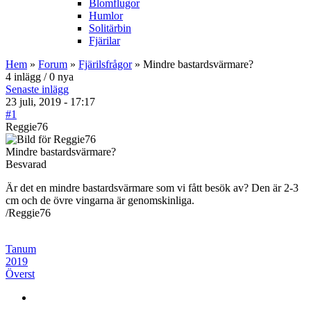
Blomflugor
Humlor
Solitärbin
Fjärilar
Hem
»
Forum
»
Fjärilsfrågor
» Mindre bastardsvärmare?
4 inlägg / 0 nya
Senaste inlägg
23 juli, 2019 - 17:17
#1
Reggie76
Mindre bastardsvärmare?
Besvarad
Är det en mindre bastardsvärmare som vi fått besök av? Den är 2-3
cm och de övre vingarna är genomskinliga.
/Reggie76
Tanum
2019
Överst