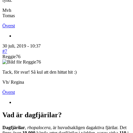
fynd.
Mvh
Tomas
Överst
30 juli, 2019 - 10:37
#7
Reggie76
Tack, för svar! Så kul att den hittat hit :)
Vh/ Regina
Överst
Vad är dagfjärilar?
Dagfjärilar
,
rhopalocera
, är huvudsakligen dagaktiva fjärilar. Det
finns över
19 000
kända arter dagfjärilar i världen, varav cirka
110
i