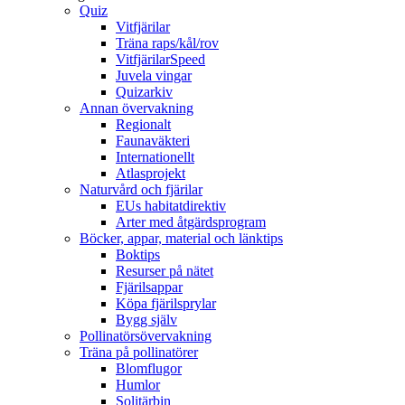
Quiz
Vitfjärilar
Träna raps/kål/rov
VitfjärilarSpeed
Juvela vingar
Quizarkiv
Annan övervakning
Regionalt
Faunaväkteri
Internationellt
Atlasprojekt
Naturvård och fjärilar
EUs habitatdirektiv
Arter med åtgärdsprogram
Böcker, appar, material och länktips
Boktips
Resurser på nätet
Fjärilsappar
Köpa fjärilsprylar
Bygg själv
Pollinatörsövervakning
Träna på pollinatörer
Blomflugor
Humlor
Solitärbin