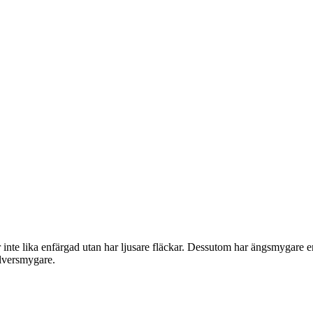
inte lika enfärgad utan har ljusare fläckar. Dessutom har ängsmygare en 
ilversmygare.