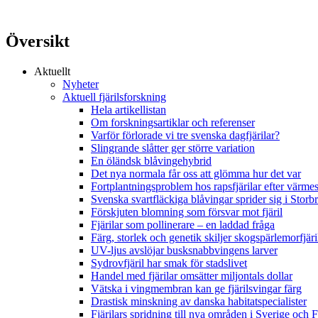
Översikt
Aktuellt
Nyheter
Aktuell fjärilsforskning
Hela artikellistan
Om forskningsartiklar och referenser
Varför förlorade vi tre svenska dagfjärilar?
Slingrande slåtter ger större variation
En öländsk blåvingehybrid
Det nya normala får oss att glömma hur det var
Fortplantningsproblem hos rapsfjärilar efter värmes
Svenska svartfläckiga blåvingar sprider sig i Storb
Förskjuten blomning som försvar mot fjäril
Fjärilar som pollinerare – en laddad fråga
Färg, storlek och genetik skiljer skogspärlemorfjär
UV-ljus avslöjar busksnabbvingens larver
Sydrovfjäril har smak för stadslivet
Handel med fjärilar omsätter miljontals dollar
Vätska i vingmembran kan ge fjärilsvingar färg
Drastisk minskning av danska habitatspecialister
Fjärilars spridning till nya områden i Sverige och