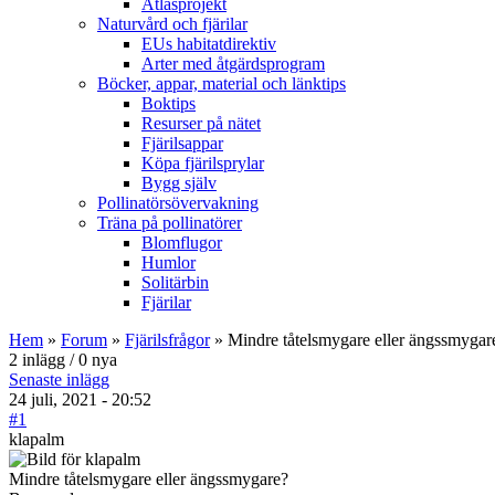
Atlasprojekt
Naturvård och fjärilar
EUs habitatdirektiv
Arter med åtgärdsprogram
Böcker, appar, material och länktips
Boktips
Resurser på nätet
Fjärilsappar
Köpa fjärilsprylar
Bygg själv
Pollinatörsövervakning
Träna på pollinatörer
Blomflugor
Humlor
Solitärbin
Fjärilar
Hem
»
Forum
»
Fjärilsfrågor
» Mindre tåtelsmygare eller ängssmygar
2 inlägg / 0 nya
Senaste inlägg
24 juli, 2021 - 20:52
#1
klapalm
Mindre tåtelsmygare eller ängssmygare?