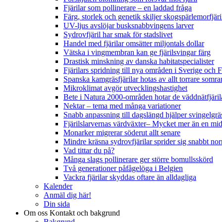
Fjärilar som pollinerare – en laddad fråga
Färg, storlek och genetik skiljer skogspärlemorfjär
UV-ljus avslöjar busksnabbvingens larver
Sydrovfjäril har smak för stadslivet
Handel med fjärilar omsätter miljontals dollar
Vätska i vingmembran kan ge fjärilsvingar färg
Drastisk minskning av danska habitatspecialister
Fjärilars spridning till nya områden i Sverige och
Spanska kamgräsfjärilar hotas av allt torrare somra
Mikroklimat avgör utvecklingshastighet
Bete i Natura 2000-områden hotar de väddnätfjäri
Nektar – tema med många variationer
Snabb anpassning till dagslängd hjälper svingelgräs
Fjärilslarvernas värdväxter– Mycket mer än en m
Monarker migrerar söderut allt senare
Mindre kräsna sydrovfjärilar sprider sig snabbt nor
Vad tittar du på?
Många slags pollinerare ger större bomullsskörd
Två generationer påfågelöga i Belgien
Vackra fjärilar skyddas oftare än alldagliga
Kalender
Anmäl dig här!
Din sida
Om oss
Kontakt och bakgrund
Bakgrund