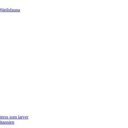
tress som larver
ritannien