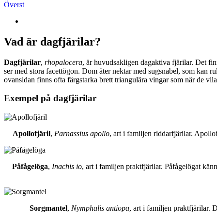
Överst
Vad är dagfjärilar?
Dagfjärilar
,
rhopalocera
, är huvudsakligen dagaktiva fjärilar. Det fi
ser med stora facettögon. Dom äter nektar med sugsnabel, som kan rull
ovansidan finns ofta färgstarka brett triangulära vingar som när de vil
Exempel på dagfjärilar
Apollofjäril
,
Parnassius apollo
, art i familjen riddarfjärilar. Apol
Påfågelöga
,
Inachis io
, art i familjen praktfjärilar. Påfågelögat 
Sorgmantel
,
Nymphalis antiopa
, art i familjen praktfjärila