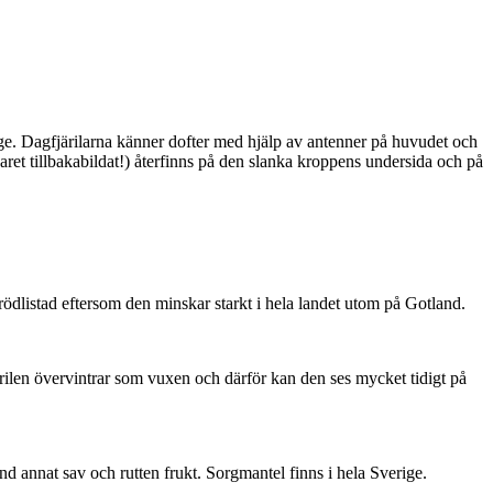
ge. Dagfjärilarna känner dofter med hjälp av antenner på huvudet och
ret tillbakabildat!) återfinns på den slanka kroppens undersida och på
är rödlistad eftersom den minskar starkt i hela landet utom på Gotland.
ärilen övervintrar som vuxen och därför kan den ses mycket tidigt på
nd annat sav och rutten frukt. Sorgmantel finns i hela Sverige.