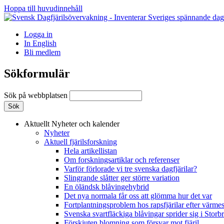
Hoppa till huvudinnehåll
Logga in
In English
Bli medlem
Sökformulär
Sök på webbplatsen
Aktuellt
Nyheter och kalender
Nyheter
Aktuell fjärilsforskning
Hela artikellistan
Om forskningsartiklar och referenser
Varför förlorade vi tre svenska dagfjärilar?
Slingrande slåtter ger större variation
En öländsk blåvingehybrid
Det nya normala får oss att glömma hur det var
Fortplantningsproblem hos rapsfjärilar efter värmes
Svenska svartfläckiga blåvingar sprider sig i Storb
Förskjuten blomning som försvar mot fjäril