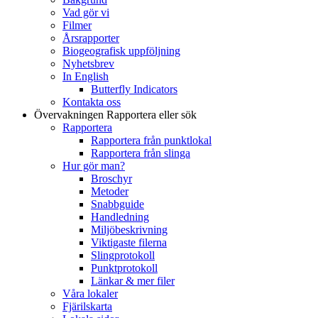
Vad gör vi
Filmer
Årsrapporter
Biogeografisk uppföljning
Nyhetsbrev
In English
Butterfly Indicators
Kontakta oss
Övervakningen
Rapportera eller sök
Rapportera
Rapportera från punktlokal
Rapportera från slinga
Hur gör man?
Broschyr
Metoder
Snabbguide
Handledning
Miljöbeskrivning
Viktigaste filerna
Slingprotokoll
Punktprotokoll
Länkar & mer filer
Våra lokaler
Fjärilskarta