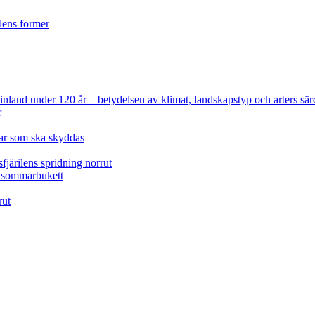
ilens former
 Finland under 120 år
– betydelsen av klimat, landskapstyp och arters sär
r
lar som ska skyddas
fjärilens spridning norrut
idsommarbukett
rut