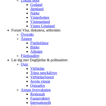
Lokala sidor
Gotland
Jämtland
Närke
Västerbotten
Västmanland
Västra Götaland
Forum
Visa, diskutera, artbestäm
Översikt
Ämnen
Fjärilsfrågor
Bilder
Allmänt
Fjärilsgalleri
Lär dig mer
Dagfjärilar & pollinatörer
Quiz
Vitfjärilar
Träna raps/kål/rov
VitfjärilarSpeed
Juvela vingar
Quizarkiv
Annan övervakning
Regionalt
Faunaväkteri
Internationellt