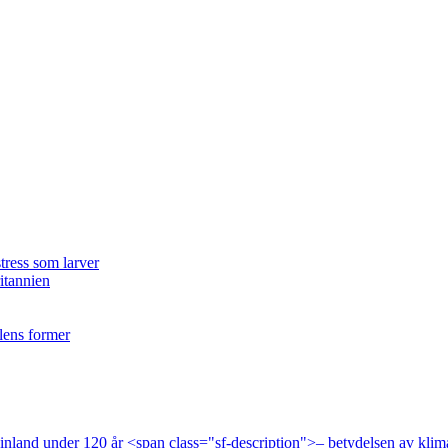
tress som larver
ritannien
ilens former
 Finland under 120 år <span class="sf-description">– betydelsen av klim