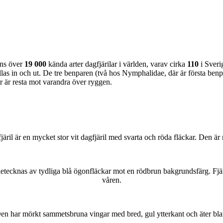
nns över
19 000
kända arter dagfjärilar i världen, varav cirka
110
i Sveri
as in och ut. De tre benparen (två hos Nymphalidae, där är första benpa
ar är resta mot varandra över ryggen.
lofjäril är en mycket stor vit dagfjäril med svarta och röda fläckar. Den 
kännetecknas av tydliga blå ögonfläckar mot en rödbrun bakgrundsfärg. Fj
våren.
r. Den har mörkt sammetsbruna vingar med bred, gul ytterkant och äter bla