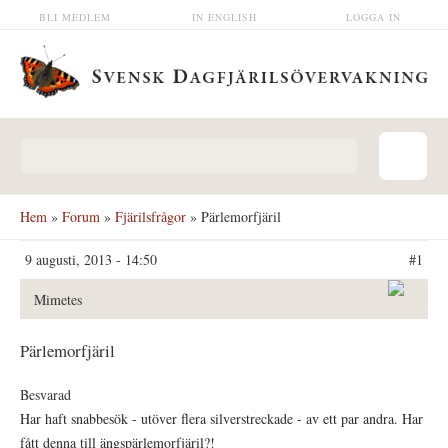
Hoppa till huvudinnehåll
BLI MEDLEM
IN ENGLISH
LOGGA IN
Sökformulär
Hem
»
Forum
»
Fjärilsfrågor
» Pärlemorfjäril
9 augusti, 2013 - 14:50
#1
Mimetes
Pärlemorfjäril
Besvarad
Har haft snabbesök - utöver flera silverstreckade - av ett par andra. Har
fått denna till ängspärlemorfjäril?!