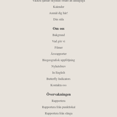
Vackra fjärilar skyddas oftare än alldagliga
Kalender
Anmäl dig här!
Din sida
Om oss
Bakgrund
Vad gör vi
Filmer
Årsrapporter
Biogeografisk uppföljning
Nyhetsbrev
In English
Butterfly Indicators
Kontakta oss
Övervakningen
Rapportera
Rapportera från punktlokal
Rapportera från slinga