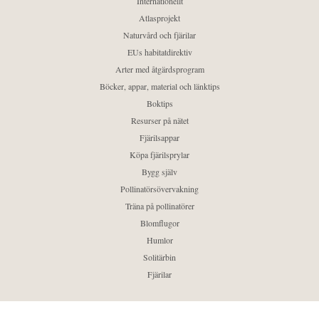
Internationellt
Atlasprojekt
Naturvård och fjärilar
EUs habitatdirektiv
Arter med åtgärdsprogram
Böcker, appar, material och länktips
Boktips
Resurser på nätet
Fjärilsappar
Köpa fjärilsprylar
Bygg själv
Pollinatörsövervakning
Träna på pollinatörer
Blomflugor
Humlor
Solitärbin
Fjärilar