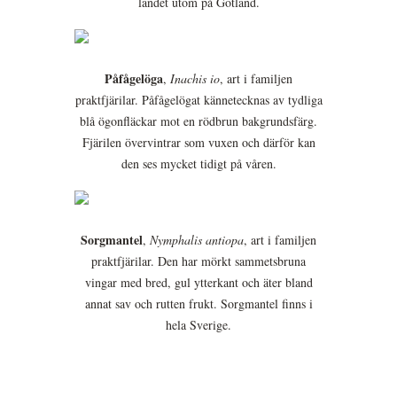
landet utom på Gotland.
Påfågelöga
,
Inachis io
, art i familjen
praktfjärilar. Påfågelögat kännetecknas av tydliga
blå ögonfläckar mot en rödbrun bakgrundsfärg.
Fjärilen övervintrar som vuxen och därför kan
den ses mycket tidigt på våren.
Sorgmantel
,
Nymphalis antiopa
, art i familjen
praktfjärilar. Den har mörkt sammetsbruna
vingar med bred, gul ytterkant och äter bland
annat sav och rutten frukt. Sorgmantel finns i
hela Sverige.