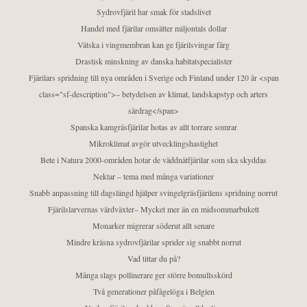
Sydrovfjäril har smak för stadslivet
Handel med fjärilar omsätter miljontals dollar
Vätska i vingmembran kan ge fjärilsvingar färg
Drastisk minskning av danska habitatspecialister
Fjärilars spridning till nya områden i Sverige och Finland under 120 år <span
class="sf-description">– betydelsen av klimat, landskapstyp och arters
särdrag</span>
Spanska kamgräsfjärilar hotas av allt torrare somrar
Mikroklimat avgör utvecklingshastighet
Bete i Natura 2000-områden hotar de väddnätfjärilar som ska skyddas
Nektar – tema med många variationer
Snabb anpassning till dagslängd hjälper svingelgräsfjärilens spridning norrut
Fjärilslarvernas värdväxter– Mycket mer än en midsommarbukett
Monarker migrerar söderut allt senare
Mindre kräsna sydrovfjärilar sprider sig snabbt norrut
Vad tittar du på?
Många slags pollinerare ger större bomullsskörd
Två generationer påfågelöga i Belgien