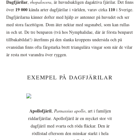
Dagfjärilar
,
rhopalocera
, är huvudsakligen dagaktiva fjärilar. Det finns
19 000
110
över
kända arter dagfjärilar i världen, varav cirka
i Sverige.
Dagfjärilarna känner dofter med hjälp av antenner på huvudet och ser
med stora facettögon. Dom äter nektar med sugsnabel, som kan rullas
in och ut. De tre benparen (två hos Nymphalidae, där är första benparet
tillbakabildat!) återfinns på den slanka kroppens undersida och på
ovansidan finns ofta färgstarka brett triangulära vingar som när de vilar
är resta mot varandra över ryggen.
EXEMPEL PÅ DAGFJÄRILAR
Apollofjäril
,
Parnassius apollo
, art i familjen
riddarfjärilar. Apollofjäril är en mycket stor vit
dagfjäril med svarta och röda fläckar. Den är
rödlistad eftersom den minskar starkt i hela