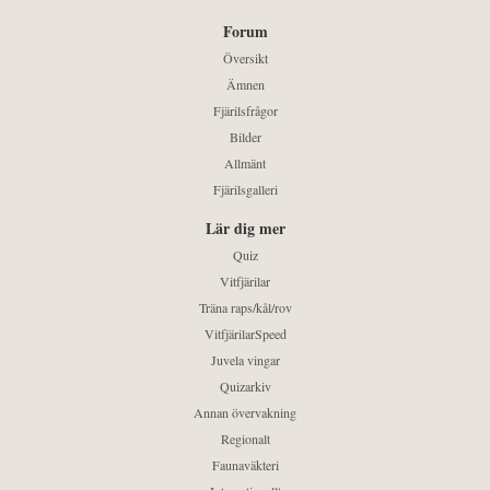
Forum
Översikt
Ämnen
Fjärilsfrågor
Bilder
Allmänt
Fjärilsgalleri
Lär dig mer
Quiz
Vitfjärilar
Träna raps/kål/rov
VitfjärilarSpeed
Juvela vingar
Quizarkiv
Annan övervakning
Regionalt
Faunaväkteri