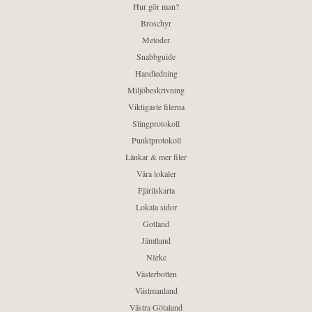
Hur gör man?
Broschyr
Metoder
Snabbguide
Handledning
Miljöbeskrivning
Viktigaste filerna
Slingprotokoll
Punktprotokoll
Länkar & mer filer
Våra lokaler
Fjärilskarta
Lokala sidor
Gotland
Jämtland
Närke
Västerbotten
Västmanland
Västra Götaland