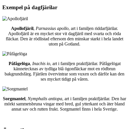
Exempel på dagfjärilar
Apollofjäril
,
Parnassius apollo
, art i familjen riddarfjärilar.
Apollofjäril är en mycket stor vit dagfjäril med svarta och röda
fläckar. Den är rödlistad eftersom den minskar starkt i hela landet
utom på Gotland.
Påfågelöga
,
Inachis io
, art i familjen praktfjärilar. Påfågelögat
kännetecknas av tydliga blå ögonfläckar mot en rödbrun
bakgrundsfärg. Fjärilen övervintrar som vuxen och därför kan den
ses mycket tidigt på våren.
Sorgmantel
,
Nymphalis antiopa
, art i familjen praktfjärilar. Den har
mörkt sammetsbruna vingar med bred, gul ytterkant och äter bland
annat sav och rutten frukt. Sorgmantel finns i hela Sverige.