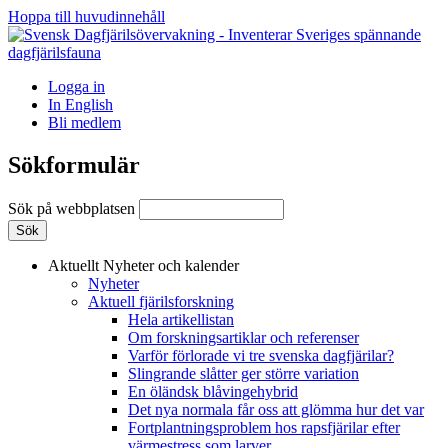
Hoppa till huvudinnehåll
Logga in
In English
Bli medlem
Sökformulär
Sök på webbplatsen
Aktuellt
Nyheter och kalender
Nyheter
Aktuell fjärilsforskning
Hela artikellistan
Om forskningsartiklar och referenser
Varför förlorade vi tre svenska dagfjärilar?
Slingrande slåtter ger större variation
En öländsk blåvingehybrid
Det nya normala får oss att glömma hur det var
Fortplantningsproblem hos rapsfjärilar efter
värmestress som larver