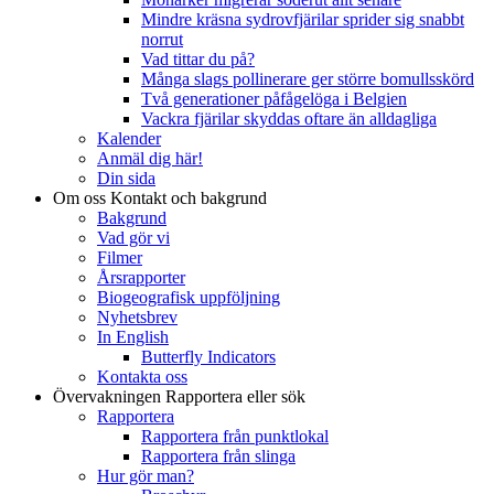
Mindre kräsna sydrovfjärilar sprider sig snabbt
norrut
Vad tittar du på?
Många slags pollinerare ger större bomullsskörd
Två generationer påfågelöga i Belgien
Vackra fjärilar skyddas oftare än alldagliga
Kalender
Anmäl dig här!
Din sida
Om oss
Kontakt och bakgrund
Bakgrund
Vad gör vi
Filmer
Årsrapporter
Biogeografisk uppföljning
Nyhetsbrev
In English
Butterfly Indicators
Kontakta oss
Övervakningen
Rapportera eller sök
Rapportera
Rapportera från punktlokal
Rapportera från slinga
Hur gör man?