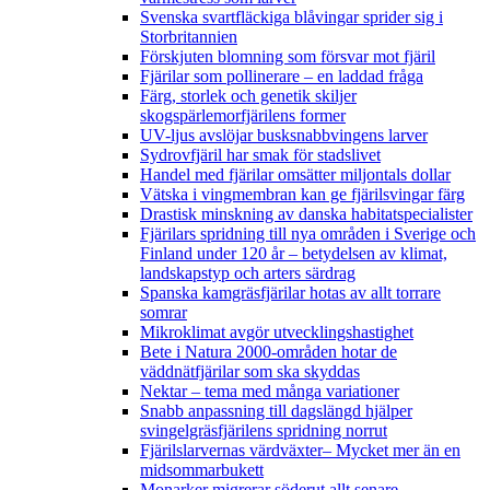
Svenska svartfläckiga blåvingar sprider sig i
Storbritannien
Förskjuten blomning som försvar mot fjäril
Fjärilar som pollinerare – en laddad fråga
Färg, storlek och genetik skiljer
skogspärlemorfjärilens former
UV-ljus avslöjar busksnabbvingens larver
Sydrovfjäril har smak för stadslivet
Handel med fjärilar omsätter miljontals dollar
Vätska i vingmembran kan ge fjärilsvingar färg
Drastisk minskning av danska habitatspecialister
Fjärilars spridning till nya områden i Sverige och
Finland under 120 år
– betydelsen av klimat,
landskapstyp och arters särdrag
Spanska kamgräsfjärilar hotas av allt torrare
somrar
Mikroklimat avgör utvecklingshastighet
Bete i Natura 2000-områden hotar de
väddnätfjärilar som ska skyddas
Nektar – tema med många variationer
Snabb anpassning till dagslängd hjälper
svingelgräsfjärilens spridning norrut
Fjärilslarvernas värdväxter– Mycket mer än en
midsommarbukett
Monarker migrerar söderut allt senare