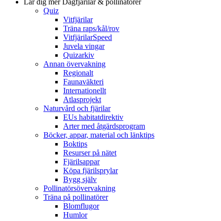
Lär dig mer
Dagfjärilar & pollinatörer
Quiz
Vitfjärilar
Träna raps/kål/rov
VitfjärilarSpeed
Juvela vingar
Quizarkiv
Annan övervakning
Regionalt
Faunaväkteri
Internationellt
Atlasprojekt
Naturvård och fjärilar
EUs habitatdirektiv
Arter med åtgärdsprogram
Böcker, appar, material och länktips
Boktips
Resurser på nätet
Fjärilsappar
Köpa fjärilsprylar
Bygg själv
Pollinatörsövervakning
Träna på pollinatörer
Blomflugor
Humlor