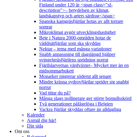
Finland under 120 år <span class="sf-
description">– betydelsen av klimat,
landskapstyp och arters särdrag</span>
Spanska kamgräsfjärilar hotas av allt torrare
somrar
Mikroklimat avgör utvecklingshastighet
Bete i Natura 2000-områden hotar de
väddnätfjärilar som ska skyddas
Nektar – tema med många variationer
Snabb anpassning till dagslängd hjälper
svingelgräsfjärilens spridning norrut
Fjärilslarvernas värdväxter– Mycket mer än en
midsommarbukett
Monarker migrerar söderut allt senare
Mindre kräsna sydrovfjärilar sprider sig snabbt
norrut
Vad tittar du på?
Många slags pollinerare ger större bomullsskörd
Två generationer påfågelöga i Belgien
Vackra fjärilar skyddas oftare än alldagliga
Kalender
Anmäl dig här!
Din sida
Om oss
Bakgrund