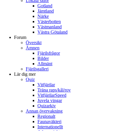
Lokala sidor
Gotland
Jämtland
Närke
Västerbotten
Västmanland
Västra Götaland
Forum
Översikt
Ämnen
Fjärilsfrågor
Bilder
Allmänt
Fjärilsgalleri
Lär dig mer
Quiz
Vitfjärilar
Träna raps/kål/rov
VitfjärilarSpeed
Juvela vingar
Quizarkiv
Annan övervakning
Regionalt
Faunaväkteri
Internationellt