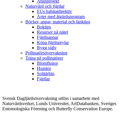
Atlasprojekt
Naturvård och fjärilar
EUs habitatdirektiv
Arter med åtgärdsprogram
Böcker, appar, material och länktips
Boktips
Resurser på nätet
Fjärilsappar
Köpa fjärilsprylar
Bygg själv
Pollinatörsövervakning
Träna på pollinatörer
Blomflugor
Humlor
Solitärbin
Fjärilar
Svensk Dagfjärilsövervakning utförs i samarbete med
Naturvårdsverket, Lunds Universitet, ArtDatabanken, Sveriges
Entomologiska Förening och Butterfly Conservation Europe.