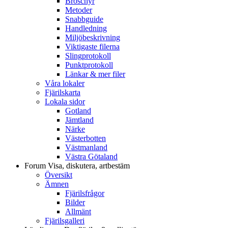
Broschyr
Metoder
Snabbguide
Handledning
Miljöbeskrivning
Viktigaste filerna
Slingprotokoll
Punktprotokoll
Länkar & mer filer
Våra lokaler
Fjärilskarta
Lokala sidor
Gotland
Jämtland
Närke
Västerbotten
Västmanland
Västra Götaland
Forum
Visa, diskutera, artbestäm
Översikt
Ämnen
Fjärilsfrågor
Bilder
Allmänt
Fjärilsgalleri