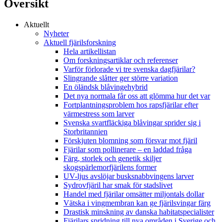
Översikt
Aktuellt
Nyheter
Aktuell fjärilsforskning
Hela artikellistan
Om forskningsartiklar och referenser
Varför förlorade vi tre svenska dagfjärilar?
Slingrande slåtter ger större variation
En öländsk blåvingehybrid
Det nya normala får oss att glömma hur det var
Fortplantningsproblem hos rapsfjärilar efter
värmestress som larver
Svenska svartfläckiga blåvingar sprider sig i
Storbritannien
Förskjuten blomning som försvar mot fjäril
Fjärilar som pollinerare – en laddad fråga
Färg, storlek och genetik skiljer
skogspärlemorfjärilens former
UV-ljus avslöjar busksnabbvingens larver
Sydrovfjäril har smak för stadslivet
Handel med fjärilar omsätter miljontals dollar
Vätska i vingmembran kan ge fjärilsvingar färg
Drastisk minskning av danska habitatspecialister
Fjärilars spridning till nya områden i Sverige och