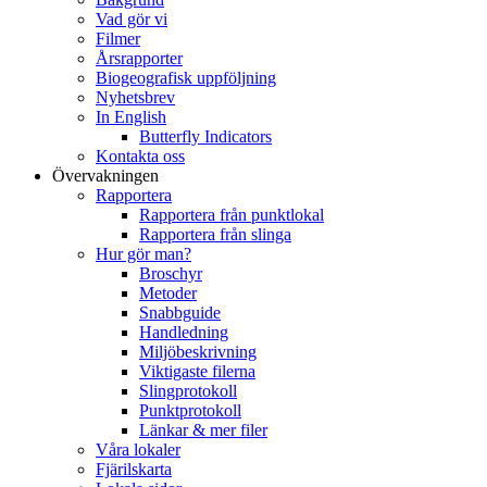
Vad gör vi
Filmer
Årsrapporter
Biogeografisk uppföljning
Nyhetsbrev
In English
Butterfly Indicators
Kontakta oss
Övervakningen
Rapportera
Rapportera från punktlokal
Rapportera från slinga
Hur gör man?
Broschyr
Metoder
Snabbguide
Handledning
Miljöbeskrivning
Viktigaste filerna
Slingprotokoll
Punktprotokoll
Länkar & mer filer
Våra lokaler
Fjärilskarta