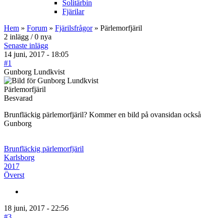
Solitärbin
Fjärilar
Hem
»
Forum
»
Fjärilsfrågor
» Pärlemorfjäril
2 inlägg / 0 nya
Senaste inlägg
14 juni, 2017 - 18:05
#1
Gunborg Lundkvist
Pärlemorfjäril
Besvarad
Brunfläckig pärlemorfjäril? Kommer en bild på ovansidan också
Gunborg
Brunfläckig pärlemorfjäril
Karlsborg
2017
Överst
18 juni, 2017 - 22:56
#3