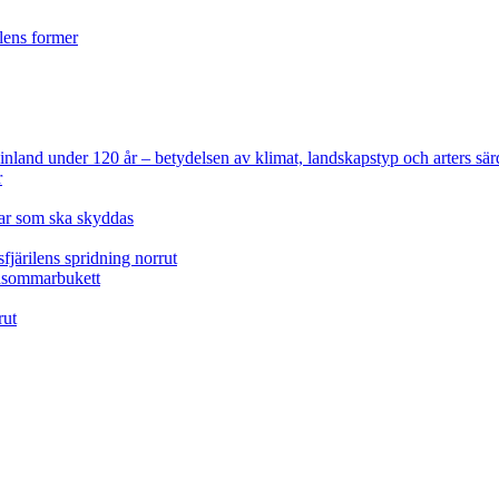
ilens former
 Finland under 120 år
– betydelsen av klimat, landskapstyp och arters sär
r
lar som ska skyddas
fjärilens spridning norrut
idsommarbukett
rut