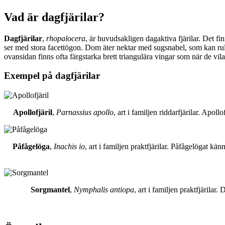
Vad är dagfjärilar?
Dagfjärilar
,
rhopalocera
, är huvudsakligen dagaktiva fjärilar. Det fi
ser med stora facettögon. Dom äter nektar med sugsnabel, som kan rull
ovansidan finns ofta färgstarka brett triangulära vingar som när de vil
Exempel på dagfjärilar
Apollofjäril
,
Parnassius apollo
, art i familjen riddarfjärilar. Apol
Påfågelöga
,
Inachis io
, art i familjen praktfjärilar. Påfågelögat 
Sorgmantel
,
Nymphalis antiopa
, art i familjen praktfjärila