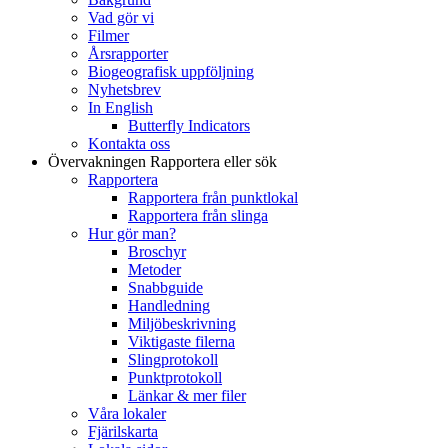
Vad gör vi
Filmer
Årsrapporter
Biogeografisk uppföljning
Nyhetsbrev
In English
Butterfly Indicators
Kontakta oss
Övervakningen
Rapportera eller sök
Rapportera
Rapportera från punktlokal
Rapportera från slinga
Hur gör man?
Broschyr
Metoder
Snabbguide
Handledning
Miljöbeskrivning
Viktigaste filerna
Slingprotokoll
Punktprotokoll
Länkar & mer filer
Våra lokaler
Fjärilskarta