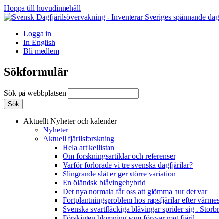
Hoppa till huvudinnehåll
Logga in
In English
Bli medlem
Sökformulär
Sök på webbplatsen
Aktuellt
Nyheter och kalender
Nyheter
Aktuell fjärilsforskning
Hela artikellistan
Om forskningsartiklar och referenser
Varför förlorade vi tre svenska dagfjärilar?
Slingrande slåtter ger större variation
En öländsk blåvingehybrid
Det nya normala får oss att glömma hur det var
Fortplantningsproblem hos rapsfjärilar efter värmes
Svenska svartfläckiga blåvingar sprider sig i Storb
Förskjuten blomning som försvar mot fjäril