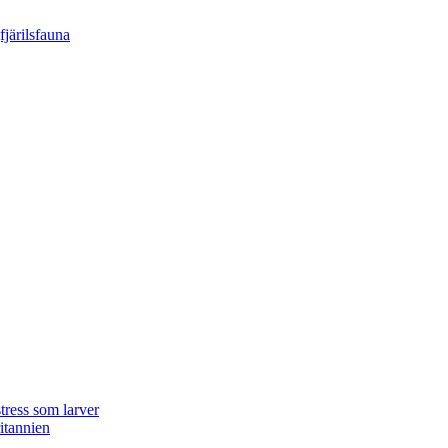
tress som larver
ritannien