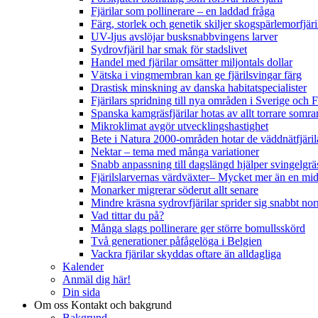
Fjärilar som pollinerare – en laddad fråga
Färg, storlek och genetik skiljer skogspärlemorfjär
UV-ljus avslöjar busksnabbvingens larver
Sydrovfjäril har smak för stadslivet
Handel med fjärilar omsätter miljontals dollar
Vätska i vingmembran kan ge fjärilsvingar färg
Drastisk minskning av danska habitatspecialister
Fjärilars spridning till nya områden i Sverige och
Spanska kamgräsfjärilar hotas av allt torrare somra
Mikroklimat avgör utvecklingshastighet
Bete i Natura 2000-områden hotar de väddnätfjäri
Nektar – tema med många variationer
Snabb anpassning till dagslängd hjälper svingelgräs
Fjärilslarvernas värdväxter– Mycket mer än en m
Monarker migrerar söderut allt senare
Mindre kräsna sydrovfjärilar sprider sig snabbt nor
Vad tittar du på?
Många slags pollinerare ger större bomullsskörd
Två generationer påfågelöga i Belgien
Vackra fjärilar skyddas oftare än alldagliga
Kalender
Anmäl dig här!
Din sida
Om oss
Kontakt och bakgrund
Bakgrund