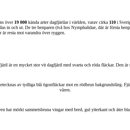
nns över
19 000
kända arter dagfjärilar i världen, varav cirka
110
i Sveri
as in och ut. De tre benparen (två hos Nymphalidae, där är första benpa
ar är resta mot varandra över ryggen.
lofjäril är en mycket stor vit dagfjäril med svarta och röda fläckar. Den 
kännetecknas av tydliga blå ögonfläckar mot en rödbrun bakgrundsfärg. Fj
våren.
r. Den har mörkt sammetsbruna vingar med bred, gul ytterkant och äter bla