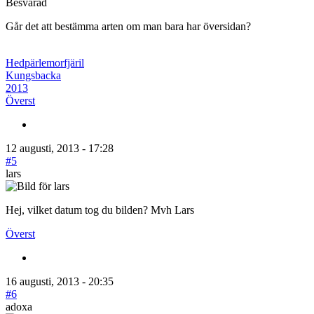
Besvarad
Går det att bestämma arten om man bara har översidan?
Hedpärlemorfjäril
Kungsbacka
2013
Överst
12 augusti, 2013 - 17:28
#5
lars
Hej, vilket datum tog du bilden? Mvh Lars
Överst
16 augusti, 2013 - 20:35
#6
adoxa