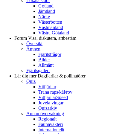
Lokala sidor
Gotland
Jämtland
Närke
Västerbotten
Västmanland
Västra Götaland
Forum
Visa, diskutera, artbestäm
Översikt
Ämnen
Fjärilsfrågor
Bilder
Allmänt
Fjärilsgalleri
Lär dig mer
Dagfjärilar & pollinatörer
Quiz
Vitfjärilar
Träna raps/kål/rov
VitfjärilarSpeed
Juvela vingar
Quizarkiv
Annan övervakning
Regionalt
Faunaväkteri
Internationellt