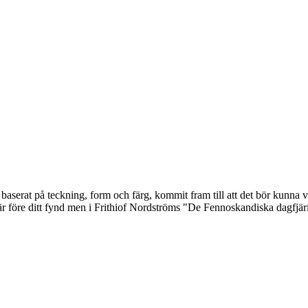
i, baserat på teckning, form och färg, kommit fram till att det bör kunna 
r före ditt fynd men i Frithiof Nordströms "De Fennoskandiska dagfjäril