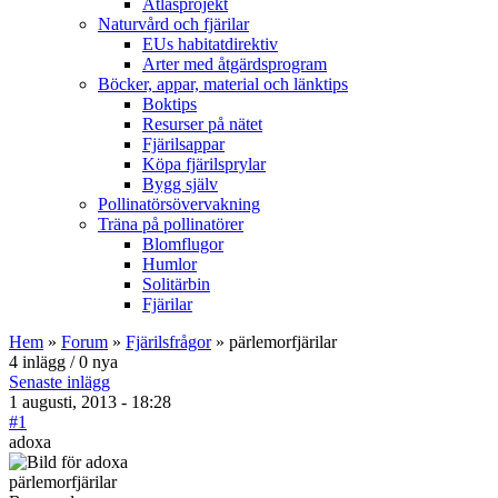
Atlasprojekt
Naturvård och fjärilar
EUs habitatdirektiv
Arter med åtgärdsprogram
Böcker, appar, material och länktips
Boktips
Resurser på nätet
Fjärilsappar
Köpa fjärilsprylar
Bygg själv
Pollinatörsövervakning
Träna på pollinatörer
Blomflugor
Humlor
Solitärbin
Fjärilar
Hem
»
Forum
»
Fjärilsfrågor
» pärlemorfjärilar
4 inlägg / 0 nya
Senaste inlägg
1 augusti, 2013 - 18:28
#1
adoxa
pärlemorfjärilar