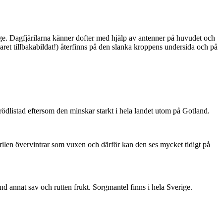
ge. Dagfjärilarna känner dofter med hjälp av antenner på huvudet och
ret tillbakabildat!) återfinns på den slanka kroppens undersida och på
är rödlistad eftersom den minskar starkt i hela landet utom på Gotland.
ärilen övervintrar som vuxen och därför kan den ses mycket tidigt på
nd annat sav och rutten frukt. Sorgmantel finns i hela Sverige.