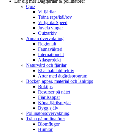
Lär dig mer
Dagfjärilar & pollinatörer
Quiz
Vitfjärilar
Träna raps/kål/rov
VitfjärilarSpeed
Juvela vingar
Quizarkiv
Annan övervakning
Regionalt
Faunaväkteri
Internationellt
Atlasprojekt
Naturvård och fjärilar
EUs habitatdirektiv
Arter med åtgärdsprogram
Böcker, appar, material och länktips
Boktips
Resurser på nätet
Fjärilsappar
Köpa fjärilsprylar
Bygg själv
Pollinatörsövervakning
Träna på pollinatörer
Blomflugor
Humlor