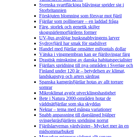
Svenska svartfläckiga blåvingar sprider sig i
Storbritannien
Förskjuten blomning som försvar mot fjäril
Fjärilar som pollinerare – en laddad fråga
Färg, storlek och genetik skiljer
skogspärlemorfjärilens former
UV-ljus avslöjar busksnabbvingens larver
Sydrovfjäril har smak för stadslivet
Handel med fjärilar omsätter miljontals dollar
Vätska i vingmembran kan ge fjärilsvingar färg
Drastisk minskning av danska habitatspecialister
Fjärilars spridning till nya områden i Sverige och
Finland under 120 år
– betydelsen av klimat,
landskapstyp och arters särdrag
Spanska kamgräsfjärilar hotas av allt torrare
somrar
Mikroklimat avgör utvecklingshastighet
Bete i Natura 2000-områden hotar de
väddnätfjärilar som ska skyddas
Nektar – tema med många variationer
Snabb anpassning till dagslängd hjälper
svingelgräsfjärilens spridning norrut
Fjärilslarvernas värdväxter– Mycket mer än en
midsommarbukett
Monarker migrerar söderut allt senare