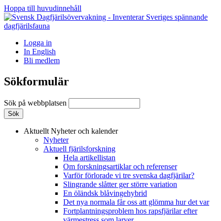
Hoppa till huvudinnehåll
Logga in
In English
Bli medlem
Sökformulär
Sök på webbplatsen
Aktuellt
Nyheter och kalender
Nyheter
Aktuell fjärilsforskning
Hela artikellistan
Om forskningsartiklar och referenser
Varför förlorade vi tre svenska dagfjärilar?
Slingrande slåtter ger större variation
En öländsk blåvingehybrid
Det nya normala får oss att glömma hur det var
Fortplantningsproblem hos rapsfjärilar efter
värmestress som larver