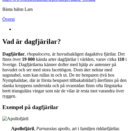
Bästa hälsn Lars
Överst
Vad är dagfjärilar?
Dagfjärilar
,
rhopalocera
, är huvudsakligen dagaktiva fjärilar. Det
finns över
19 000
kända arter dagfjärilar i världen, varav cirka
110
i
Sverige. Dagfjärilarna känner dofter med hjälp av antenner på
huvudet och ser med stora facettögon. Dom äter nektar med
sugsnabel, som kan rullas in och ut. De tre benparen (två hos
Nymphalidae, där är första benparet tillbakabildat!) återfinns på den
slanka kroppens undersida och på ovansidan finns ofta färgstarka
brett triangulära vingar som när de vilar är resta mot varandra över
ryggen.
Exempel på dagfjärilar
Apollofjäril
,
Parnassius apollo
, art i familjen riddarfjärilar.