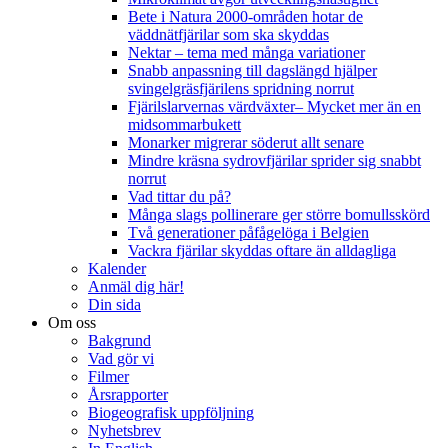
Bete i Natura 2000-områden hotar de
väddnätfjärilar som ska skyddas
Nektar – tema med många variationer
Snabb anpassning till dagslängd hjälper
svingelgräsfjärilens spridning norrut
Fjärilslarvernas värdväxter– Mycket mer än en
midsommarbukett
Monarker migrerar söderut allt senare
Mindre kräsna sydrovfjärilar sprider sig snabbt
norrut
Vad tittar du på?
Många slags pollinerare ger större bomullsskörd
Två generationer påfågelöga i Belgien
Vackra fjärilar skyddas oftare än alldagliga
Kalender
Anmäl dig här!
Din sida
Om oss
Bakgrund
Vad gör vi
Filmer
Årsrapporter
Biogeografisk uppföljning
Nyhetsbrev