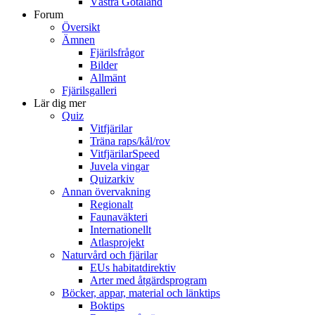
Västra Götaland
Forum
Översikt
Ämnen
Fjärilsfrågor
Bilder
Allmänt
Fjärilsgalleri
Lär dig mer
Quiz
Vitfjärilar
Träna raps/kål/rov
VitfjärilarSpeed
Juvela vingar
Quizarkiv
Annan övervakning
Regionalt
Faunaväkteri
Internationellt
Atlasprojekt
Naturvård och fjärilar
EUs habitatdirektiv
Arter med åtgärdsprogram
Böcker, appar, material och länktips
Boktips