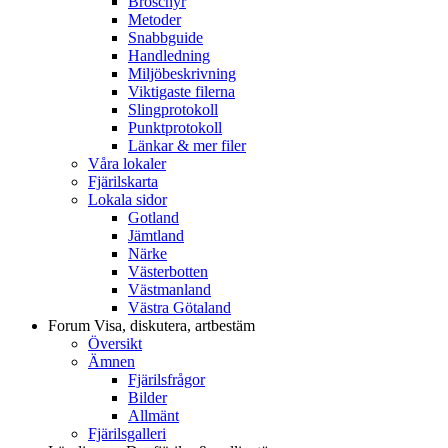
Broschyr
Metoder
Snabbguide
Handledning
Miljöbeskrivning
Viktigaste filerna
Slingprotokoll
Punktprotokoll
Länkar & mer filer
Våra lokaler
Fjärilskarta
Lokala sidor
Gotland
Jämtland
Närke
Västerbotten
Västmanland
Västra Götaland
Forum
Visa, diskutera, artbestäm
Översikt
Ämnen
Fjärilsfrågor
Bilder
Allmänt
Fjärilsgalleri