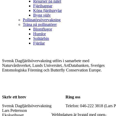
Resurser på nätet
Fjärilsappar
Köpa fjärilsprylar
Bygg själv
Pollinatörsövervakning
Träna på pollinatörer
Blomflugor
Humlor
Solitärbin
Fjärilar
Svensk Dagfjärilsövervakning utförs i samarbete med
Naturvårdsverket, Lunds Universitet, ArtDatabanken, Sveriges
Entomologiska Förening och Butterfly Conservation Europe.
Skriv ett brev
Ring oss
Svensk Dagfjärilsövervakning
Telefon: 046-222 3818 (Lars P
Lars Pettersson
Webbplatsen är byggd med open-
Ekologihuset