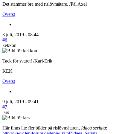
Det stämmer bra med rislövmätare. /Pål Axel
Överst
3 juli, 2019 - 08:44
#6
kekkon
Tack för svaret! /Karl-Erik
KEK
Överst
9 juli, 2019 - 09:41
#7
lars
Här finns lite fler bilder på rislövmätaren,
Idaea seriata
:
http://www.lepiforum.de/lepiwiki.pl?Idaea_Seriata