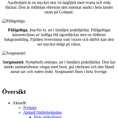
Apollofjäril är en mycket stor vit dagfjäril med svarta och röda
fläckar. Den är rödlistad eftersom den minskar starkt i hela landet
utom på Gotland.
Påfågelöga
,
Inachis io
, art i familjen praktfjärilar. Påfågelögat
kännetecknas av tydliga blå ögonfläckar mot en rödbrun
bakgrundsfärg. Fjärilen övervintrar som vuxen och därför kan den
ses mycket tidigt på våren.
Sorgmantel
,
Nymphalis antiopa
, art i familjen praktfjärilar. Den har
mörkt sammetsbruna vingar med bred, gul ytterkant och äter bland
annat sav och rutten frukt. Sorgmantel finns i hela Sverige.
Översikt
Aktuellt
Nyheter
Aktuell fjärilsforskning
Hela artikellistan