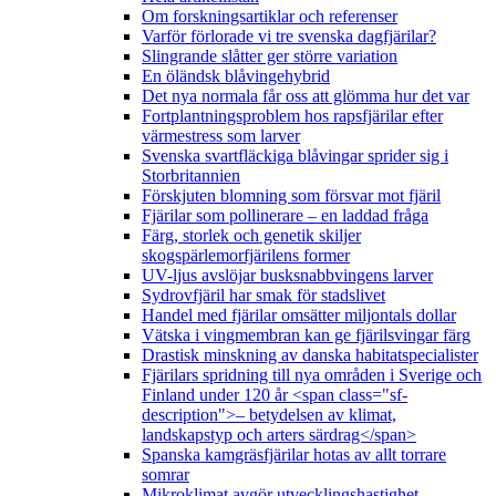
Om forskningsartiklar och referenser
Varför förlorade vi tre svenska dagfjärilar?
Slingrande slåtter ger större variation
En öländsk blåvingehybrid
Det nya normala får oss att glömma hur det var
Fortplantningsproblem hos rapsfjärilar efter
värmestress som larver
Svenska svartfläckiga blåvingar sprider sig i
Storbritannien
Förskjuten blomning som försvar mot fjäril
Fjärilar som pollinerare – en laddad fråga
Färg, storlek och genetik skiljer
skogspärlemorfjärilens former
UV-ljus avslöjar busksnabbvingens larver
Sydrovfjäril har smak för stadslivet
Handel med fjärilar omsätter miljontals dollar
Vätska i vingmembran kan ge fjärilsvingar färg
Drastisk minskning av danska habitatspecialister
Fjärilars spridning till nya områden i Sverige och
Finland under 120 år <span class="sf-
description">– betydelsen av klimat,
landskapstyp och arters särdrag</span>
Spanska kamgräsfjärilar hotas av allt torrare
somrar
Mikroklimat avgör utvecklingshastighet