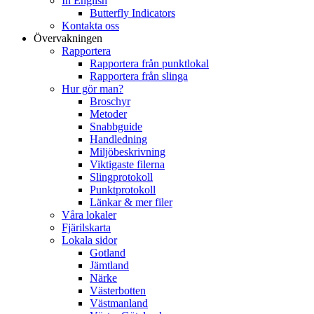
In English
Butterfly Indicators
Kontakta oss
Övervakningen
Rapportera
Rapportera från punktlokal
Rapportera från slinga
Hur gör man?
Broschyr
Metoder
Snabbguide
Handledning
Miljöbeskrivning
Viktigaste filerna
Slingprotokoll
Punktprotokoll
Länkar & mer filer
Våra lokaler
Fjärilskarta
Lokala sidor
Gotland
Jämtland
Närke
Västerbotten
Västmanland