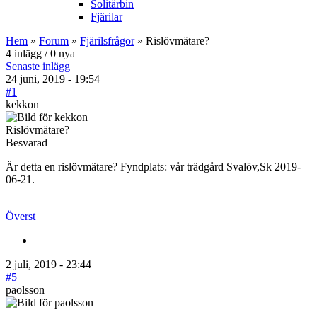
Solitärbin
Fjärilar
Hem
»
Forum
»
Fjärilsfrågor
» Rislövmätare?
4 inlägg / 0 nya
Senaste inlägg
24 juni, 2019 - 19:54
#1
kekkon
Rislövmätare?
Besvarad
Är detta en rislövmätare? Fyndplats: vår trädgård Svalöv,Sk 2019-
06-21.
Överst
2 juli, 2019 - 23:44
#5
paolsson