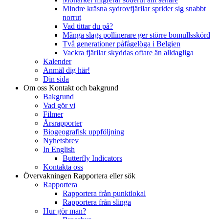
Mindre kräsna sydrovfjärilar sprider sig snabbt
norrut
Vad tittar du på?
Många slags pollinerare ger större bomullsskörd
Två generationer påfågelöga i Belgien
Vackra fjärilar skyddas oftare än alldagliga
Kalender
Anmäl dig här!
Din sida
Om oss
Kontakt och bakgrund
Bakgrund
Vad gör vi
Filmer
Årsrapporter
Biogeografisk uppföljning
Nyhetsbrev
In English
Butterfly Indicators
Kontakta oss
Övervakningen
Rapportera eller sök
Rapportera
Rapportera från punktlokal
Rapportera från slinga
Hur gör man?