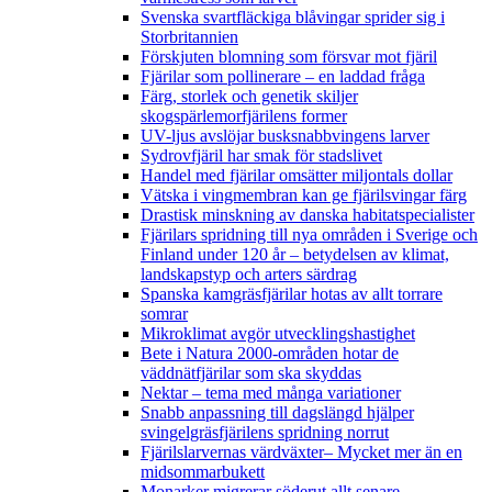
Svenska svartfläckiga blåvingar sprider sig i
Storbritannien
Förskjuten blomning som försvar mot fjäril
Fjärilar som pollinerare – en laddad fråga
Färg, storlek och genetik skiljer
skogspärlemorfjärilens former
UV-ljus avslöjar busksnabbvingens larver
Sydrovfjäril har smak för stadslivet
Handel med fjärilar omsätter miljontals dollar
Vätska i vingmembran kan ge fjärilsvingar färg
Drastisk minskning av danska habitatspecialister
Fjärilars spridning till nya områden i Sverige och
Finland under 120 år
– betydelsen av klimat,
landskapstyp och arters särdrag
Spanska kamgräsfjärilar hotas av allt torrare
somrar
Mikroklimat avgör utvecklingshastighet
Bete i Natura 2000-områden hotar de
väddnätfjärilar som ska skyddas
Nektar – tema med många variationer
Snabb anpassning till dagslängd hjälper
svingelgräsfjärilens spridning norrut
Fjärilslarvernas värdväxter– Mycket mer än en
midsommarbukett
Monarker migrerar söderut allt senare