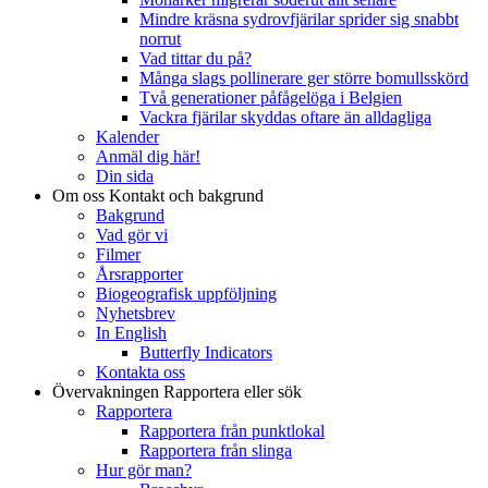
Mindre kräsna sydrovfjärilar sprider sig snabbt
norrut
Vad tittar du på?
Många slags pollinerare ger större bomullsskörd
Två generationer påfågelöga i Belgien
Vackra fjärilar skyddas oftare än alldagliga
Kalender
Anmäl dig här!
Din sida
Om oss
Kontakt och bakgrund
Bakgrund
Vad gör vi
Filmer
Årsrapporter
Biogeografisk uppföljning
Nyhetsbrev
In English
Butterfly Indicators
Kontakta oss
Övervakningen
Rapportera eller sök
Rapportera
Rapportera från punktlokal
Rapportera från slinga
Hur gör man?