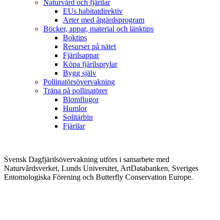
Naturvård och fjärilar
EUs habitatdirektiv
Arter med åtgärdsprogram
Böcker, appar, material och länktips
Boktips
Resurser på nätet
Fjärilsappar
Köpa fjärilsprylar
Bygg själv
Pollinatörsövervakning
Träna på pollinatörer
Blomflugor
Humlor
Solitärbin
Fjärilar
Svensk Dagfjärilsövervakning utförs i samarbete med
Naturvårdsverket, Lunds Universitet, ArtDatabanken, Sveriges
Entomologiska Förening och Butterfly Conservation Europe.