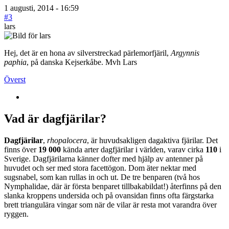
1 augusti, 2014 - 16:59
#3
lars
Hej, det är en hona av silverstreckad pärlemorfjäril,
Argynnis
paphia
, på danska Kejserkåbe. Mvh Lars
Överst
Vad är dagfjärilar?
Dagfjärilar
,
rhopalocera
, är huvudsakligen dagaktiva fjärilar. Det
finns över
19 000
kända arter dagfjärilar i världen, varav cirka
110
i
Sverige. Dagfjärilarna känner dofter med hjälp av antenner på
huvudet och ser med stora facettögon. Dom äter nektar med
sugsnabel, som kan rullas in och ut. De tre benparen (två hos
Nymphalidae, där är första benparet tillbakabildat!) återfinns på den
slanka kroppens undersida och på ovansidan finns ofta färgstarka
brett triangulära vingar som när de vilar är resta mot varandra över
ryggen.