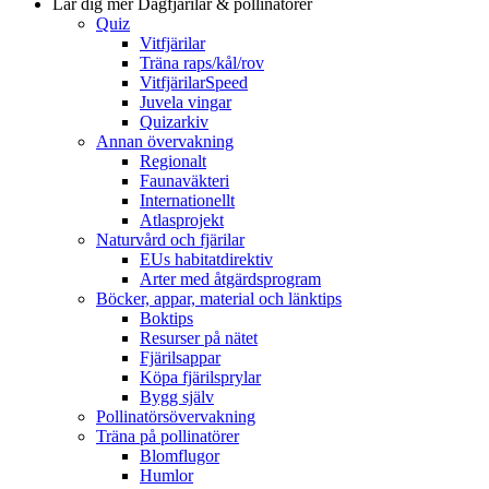
Lär dig mer
Dagfjärilar & pollinatörer
Quiz
Vitfjärilar
Träna raps/kål/rov
VitfjärilarSpeed
Juvela vingar
Quizarkiv
Annan övervakning
Regionalt
Faunaväkteri
Internationellt
Atlasprojekt
Naturvård och fjärilar
EUs habitatdirektiv
Arter med åtgärdsprogram
Böcker, appar, material och länktips
Boktips
Resurser på nätet
Fjärilsappar
Köpa fjärilsprylar
Bygg själv
Pollinatörsövervakning
Träna på pollinatörer
Blomflugor
Humlor