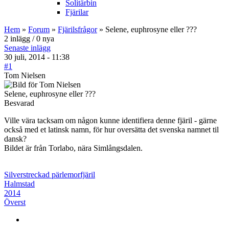
Solitärbin
Fjärilar
Hem
»
Forum
»
Fjärilsfrågor
» Selene, euphrosyne eller ???
2 inlägg / 0 nya
Senaste inlägg
30 juli, 2014 - 11:38
#1
Tom Nielsen
Selene, euphrosyne eller ???
Besvarad
Ville vära tacksam om någon kunne identifiera denne fjäril - gärne
också med et latinsk namn, för hur oversätta det svenska namnet til
dansk?
Bildet är från Torlabo, nära Simlångsdalen.
Silverstreckad pärlemorfjäril
Halmstad
2014
Överst