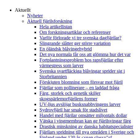
Aktuellt
Nyheter
Aktuell fjärilsforskning
Hela artikellistan
Om forskningsartiklar och referenser
Varför förlorade vi tre svenska dagfjärilar?
Slingrande slåtter ger större variation
En öländsk blåvingehybrid
Det nya normala får oss att glömma hur det var
Fortplantningsproblem hos rapsfjärilar efter
värmestress som larver
Svenska svartfläckiga blåvingar sprider sig i
Storbritannien
Förskjuten blomning som försvar mot fjäril
Fjärilar som pollinerare – en laddad fråga
Färg, storlek och genetik skiljer
skogspärlemorfjärilens former
UV-ljus avslöjar busksnabbvingens larver
Sydrovfjäril har smak för stadslivet
Handel med fjärilar omsätter miljontals dollar
Vätska i vingmembran kan ge fjärilsvingar färg
Drastisk minskning av danska habitatspecialister
Fjärilars spridning till nya områden i Sverige och
Finland under 120 år <span class="sf-