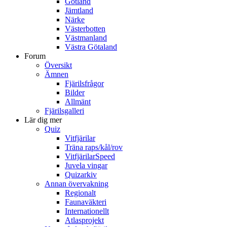
Gotland
Jämtland
Närke
Västerbotten
Västmanland
Västra Götaland
Forum
Översikt
Ämnen
Fjärilsfrågor
Bilder
Allmänt
Fjärilsgalleri
Lär dig mer
Quiz
Vitfjärilar
Träna raps/kål/rov
VitfjärilarSpeed
Juvela vingar
Quizarkiv
Annan övervakning
Regionalt
Faunaväkteri
Internationellt
Atlasprojekt