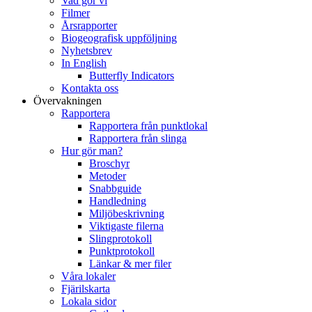
Vad gör vi
Filmer
Årsrapporter
Biogeografisk uppföljning
Nyhetsbrev
In English
Butterfly Indicators
Kontakta oss
Övervakningen
Rapportera
Rapportera från punktlokal
Rapportera från slinga
Hur gör man?
Broschyr
Metoder
Snabbguide
Handledning
Miljöbeskrivning
Viktigaste filerna
Slingprotokoll
Punktprotokoll
Länkar & mer filer
Våra lokaler
Fjärilskarta
Lokala sidor