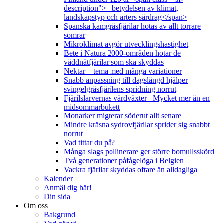
description">– betydelsen av klimat,
landskapstyp och arters särdrag</span>
Spanska kamgräsfjärilar hotas av allt torrare
somrar
Mikroklimat avgör utvecklingshastighet
Bete i Natura 2000-områden hotar de
väddnätfjärilar som ska skyddas
Nektar – tema med många variationer
Snabb anpassning till dagslängd hjälper
svingelgräsfjärilens spridning norrut
Fjärilslarvernas värdväxter– Mycket mer än en
midsommarbukett
Monarker migrerar söderut allt senare
Mindre kräsna sydrovfjärilar sprider sig snabbt
norrut
Vad tittar du på?
Många slags pollinerare ger större bomullsskörd
Två generationer påfågelöga i Belgien
Vackra fjärilar skyddas oftare än alldagliga
Kalender
Anmäl dig här!
Din sida
Om oss
Bakgrund