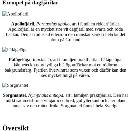
Exempel på dagfjärilar
Apollofjäril
,
Parnassius apollo
, art i familjen riddarfjärilar.
Apollofjäril är en mycket stor vit dagfjäril med svarta och röda
fläckar. Den är rödlistad eftersom den minskar starkt i hela landet
utom på Gotland.
Påfågelöga
,
Inachis io
, art i familjen praktfjärilar. Påfågelögat
kännetecknas av tydliga blå ögonfläckar mot en rödbrun
bakgrundsfärg. Fjärilen övervintrar som vuxen och därför kan den
ses mycket tidigt på våren.
Sorgmantel
,
Nymphalis antiopa
, art i familjen praktfjärilar. Den har
mörkt sammetsbruna vingar med bred, gul ytterkant och äter bland
annat sav och rutten frukt. Sorgmantel finns i hela Sverige.
Översikt