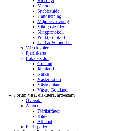
Broschyr
Metoder
Snabbguide
Handledning
Miljöbeskrivning
Viktigaste filerna
Slingprotokoll
Punktprotokoll
Länkar & mer filer
Våra lokaler
Fjärilskarta
Lokala sidor
Gotland
Jämtland
Närke
Västerbotten
Västmanland
Västra Götaland
Forum
Visa, diskutera, artbestäm
Översikt
Ämnen
Fjärilsfrågor
Bilder
Allmänt
Fjärilsgalleri