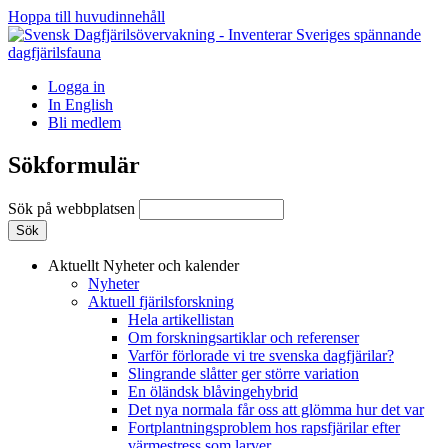
Hoppa till huvudinnehåll
Logga in
In English
Bli medlem
Sökformulär
Sök på webbplatsen
Aktuellt
Nyheter och kalender
Nyheter
Aktuell fjärilsforskning
Hela artikellistan
Om forskningsartiklar och referenser
Varför förlorade vi tre svenska dagfjärilar?
Slingrande slåtter ger större variation
En öländsk blåvingehybrid
Det nya normala får oss att glömma hur det var
Fortplantningsproblem hos rapsfjärilar efter
värmestress som larver