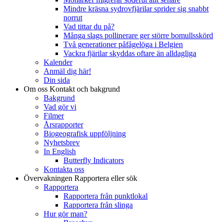
Mindre kräsna sydrovfjärilar sprider sig snabbt
norrut
Vad tittar du på?
Många slags pollinerare ger större bomullsskörd
Två generationer påfågelöga i Belgien
Vackra fjärilar skyddas oftare än alldagliga
Kalender
Anmäl dig här!
Din sida
Om oss
Kontakt och bakgrund
Bakgrund
Vad gör vi
Filmer
Årsrapporter
Biogeografisk uppföljning
Nyhetsbrev
In English
Butterfly Indicators
Kontakta oss
Övervakningen
Rapportera eller sök
Rapportera
Rapportera från punktlokal
Rapportera från slinga
Hur gör man?