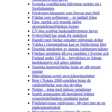
Svenska svartfläckiga blåvingar sprider sig i
Storbritannien
Förskjuten blomning som försvar mot fjäril
Fjärilar som pollinerare – en laddad fråga
Färg, storlek och genetik skiljer
skogspärlemorfjärilens former
UV-ljus avslöjar busksnabbvingens larver
Sydrovfjäril har smak för stadslivet
Handel med fjärilar omsätter miljontals dollar
Vätska i vingmembran kan ge fjärilsvingar färg
Drastisk minskning av danska habitatspecialister
Fjärilars spridning till nya områden i Sverige och
Finland under 120 år
– betydelsen av klimat,
landskapstyp och arters särdrag
Spanska kamgräsfjärilar hotas av allt torrare
somrar
Mikroklimat avgör utvecklingshastighet
Bete i Natura 2000-områden hotar de
väddnätfjärilar som ska skyddas
Nektar – tema med många variationer
Snabb anpassning till dagslängd hjälper
svingelgräsfjärilens spridning norrut
Fjärilslarvernas värdväxter– Mycket mer än en
midsommarbukett
Monarker migrerar söderut allt senare