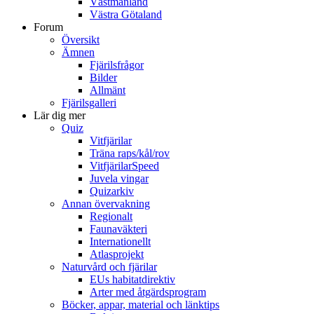
Västmanland
Västra Götaland
Forum
Översikt
Ämnen
Fjärilsfrågor
Bilder
Allmänt
Fjärilsgalleri
Lär dig mer
Quiz
Vitfjärilar
Träna raps/kål/rov
VitfjärilarSpeed
Juvela vingar
Quizarkiv
Annan övervakning
Regionalt
Faunaväkteri
Internationellt
Atlasprojekt
Naturvård och fjärilar
EUs habitatdirektiv
Arter med åtgärdsprogram
Böcker, appar, material och länktips