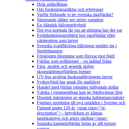
Hela artikellistan
Om forskningsartiklar och referenser
Varför förlorade vi tre svenska dagfjärilar?
Slingrande slåtter ger större variation
En öländsk blåvingehybrid
Det nya normala får oss att glömma hur det var
Fortplantningsproblem hos rapsfjärilar efter
värmestress som larver
Svenska svartfläckiga blåvingar sprider sig i
Storbritannien
Förskjuten blomning som försvar mot fjäril
Fjärilar som pollinerare – en laddad fråga
Färg, storlek och genetik skiljer
skogspärlemorfjärilens former
UV-ljus avslöjar busksnabbvingens larver
Sydrovfjäril har smak för stadslivet
Handel med fjärilar omsätter miljontals dollar
Vätska i vingmembran kan ge fjärilsvingar färg
Drastisk minskning av danska habitatspecialister
Fjärilars spridning till nya områden i Sverige och
Finland under 120 år <span class="sf-
description">– betydelsen av klimat,
landskapstyp och arters särdrag</span>
Spanska kamgräsfjärilar hotas av allt torrare
somrar