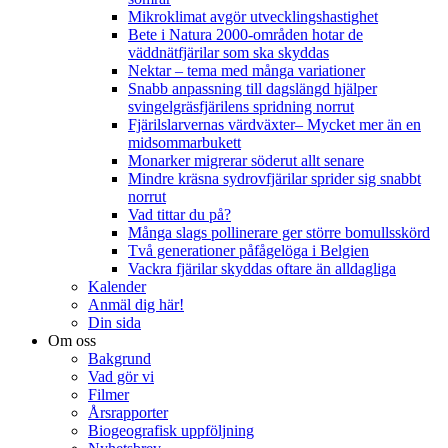
Mikroklimat avgör utvecklingshastighet
Bete i Natura 2000-områden hotar de
väddnätfjärilar som ska skyddas
Nektar – tema med många variationer
Snabb anpassning till dagslängd hjälper
svingelgräsfjärilens spridning norrut
Fjärilslarvernas värdväxter– Mycket mer än en
midsommarbukett
Monarker migrerar söderut allt senare
Mindre kräsna sydrovfjärilar sprider sig snabbt
norrut
Vad tittar du på?
Många slags pollinerare ger större bomullsskörd
Två generationer påfågelöga i Belgien
Vackra fjärilar skyddas oftare än alldagliga
Kalender
Anmäl dig här!
Din sida
Om oss
Bakgrund
Vad gör vi
Filmer
Årsrapporter
Biogeografisk uppföljning