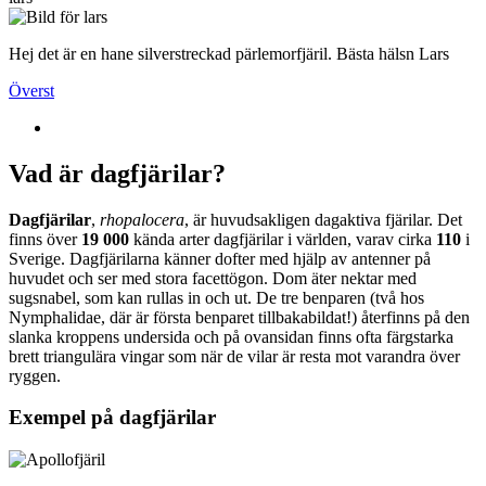
Hej det är en hane silverstreckad pärlemorfjäril. Bästa hälsn Lars
Överst
Vad är dagfjärilar?
Dagfjärilar
,
rhopalocera
, är huvudsakligen dagaktiva fjärilar. Det
finns över
19 000
kända arter dagfjärilar i världen, varav cirka
110
i
Sverige. Dagfjärilarna känner dofter med hjälp av antenner på
huvudet och ser med stora facettögon. Dom äter nektar med
sugsnabel, som kan rullas in och ut. De tre benparen (två hos
Nymphalidae, där är första benparet tillbakabildat!) återfinns på den
slanka kroppens undersida och på ovansidan finns ofta färgstarka
brett triangulära vingar som när de vilar är resta mot varandra över
ryggen.
Exempel på dagfjärilar