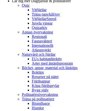
Lär dig mer
Dagfjärilar & pollinatörer
Quiz
Vitfjärilar
Träna raps/kål/rov
VitfjärilarSpeed
Juvela vingar
Quizarkiv
Annan övervakning
Regionalt
Faunaväkteri
Internationellt
Atlasprojekt
Naturvård och fjärilar
EUs habitatdirektiv
Arter med åtgärdsprogram
Böcker, appar, material och länktips
Boktips
Resurser på nätet
Fjärilsappar
Köpa fjärilsprylar
Bygg själv
Pollinatörsövervakning
Träna på pollinatörer
Blomflugor
Humlor