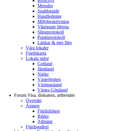
Broschyr
Metoder
Snabbguide
Handledning
Miljöbeskrivning
Viktigaste filerna
Slingprotokoll
Punktprotokoll
Länkar & mer filer
Våra lokaler
Fjärilskarta
Lokala sidor
Gotland
Jämtland
Närke
Västerbotten
Västmanland
Västra Götaland
Forum
Visa, diskutera, artbestäm
Översikt
Ämnen
Fjärilsfrågor
Bilder
Allmänt
Fjärilsgalleri