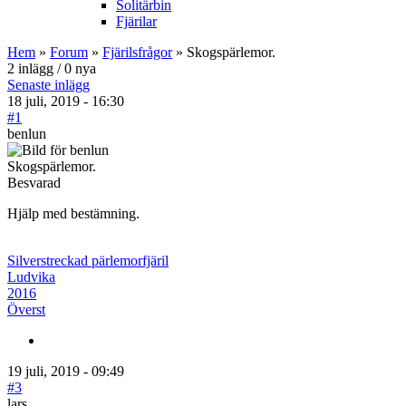
Solitärbin
Fjärilar
Hem
»
Forum
»
Fjärilsfrågor
» Skogspärlemor.
2 inlägg / 0 nya
Senaste inlägg
18 juli, 2019 - 16:30
#1
benlun
Skogspärlemor.
Besvarad
Hjälp med bestämning.
Silverstreckad pärlemorfjäril
Ludvika
2016
Överst
19 juli, 2019 - 09:49
#3
lars