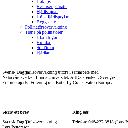
Boktips
Resurser på nätet
Fjärilsappar
Köpa fjärilsprylar
Bygg själv
Pollinatörsövervakning
Träna på pollinatörer
Blomflugor
Humlor
Solitärbin
Fjärilar
Svensk Dagfjärilsövervakning utförs i samarbete med
Naturvårdsverket, Lunds Universitet, ArtDatabanken, Sveriges
Entomologiska Förening och Butterfly Conservation Europe.
Skriv ett brev
Ring oss
Svensk Dagfjärilsövervakning
Telefon: 046-222 3818 (Lars P
Lars Pettersson