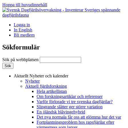
Hoppa till huvudinnehåll
Logga in
In English
Bli medlem
Sökformulär
Sök på webbplatsen
Aktuellt
Nyheter och kalender
Nyheter
Aktuell fjärilsforskning
Hela artikellistan
Om forskningsartiklar och referenser
Varför förlorade vi tre svenska dagfjärilar?
Slingrande slåtter ger större variation
En öländsk blåvingehybrid
Det nya normala får oss att glömma hur det var
Fortplantningsproblem hos rapsfjärilar efter
värmestress som larver