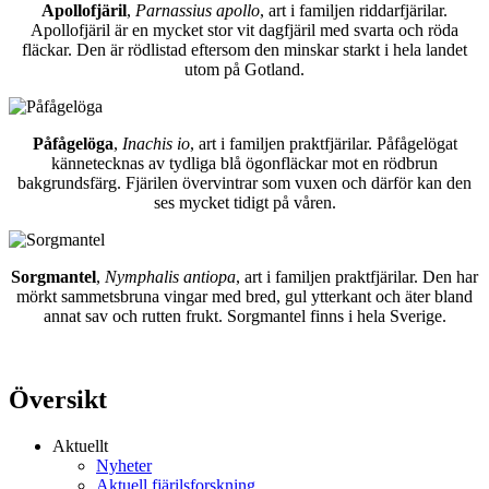
Apollofjäril
,
Parnassius apollo
, art i familjen riddarfjärilar.
Apollofjäril är en mycket stor vit dagfjäril med svarta och röda
fläckar. Den är rödlistad eftersom den minskar starkt i hela landet
utom på Gotland.
Påfågelöga
,
Inachis io
, art i familjen praktfjärilar. Påfågelögat
kännetecknas av tydliga blå ögonfläckar mot en rödbrun
bakgrundsfärg. Fjärilen övervintrar som vuxen och därför kan den
ses mycket tidigt på våren.
Sorgmantel
,
Nymphalis antiopa
, art i familjen praktfjärilar. Den har
mörkt sammetsbruna vingar med bred, gul ytterkant och äter bland
annat sav och rutten frukt. Sorgmantel finns i hela Sverige.
Översikt
Aktuellt
Nyheter
Aktuell fjärilsforskning