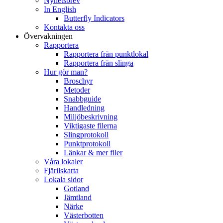
Nyhetsbrev
In English
Butterfly Indicators
Kontakta oss
Övervakningen
Rapportera
Rapportera från punktlokal
Rapportera från slinga
Hur gör man?
Broschyr
Metoder
Snabbguide
Handledning
Miljöbeskrivning
Viktigaste filerna
Slingprotokoll
Punktprotokoll
Länkar & mer filer
Våra lokaler
Fjärilskarta
Lokala sidor
Gotland
Jämtland
Närke
Västerbotten