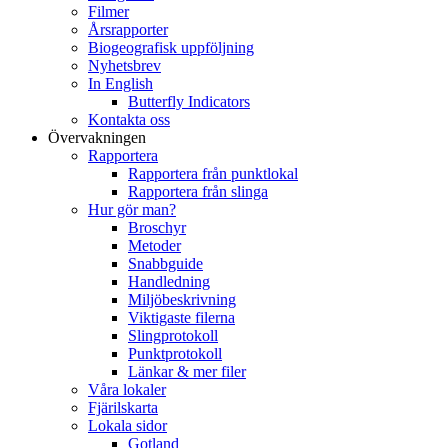
Filmer
Årsrapporter
Biogeografisk uppföljning
Nyhetsbrev
In English
Butterfly Indicators
Kontakta oss
Övervakningen
Rapportera
Rapportera från punktlokal
Rapportera från slinga
Hur gör man?
Broschyr
Metoder
Snabbguide
Handledning
Miljöbeskrivning
Viktigaste filerna
Slingprotokoll
Punktprotokoll
Länkar & mer filer
Våra lokaler
Fjärilskarta
Lokala sidor
Gotland