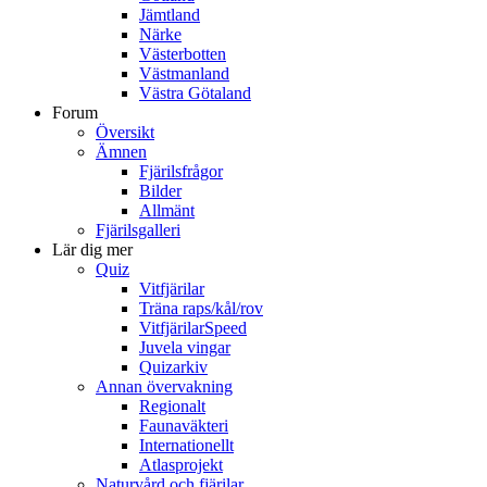
Jämtland
Närke
Västerbotten
Västmanland
Västra Götaland
Forum
Översikt
Ämnen
Fjärilsfrågor
Bilder
Allmänt
Fjärilsgalleri
Lär dig mer
Quiz
Vitfjärilar
Träna raps/kål/rov
VitfjärilarSpeed
Juvela vingar
Quizarkiv
Annan övervakning
Regionalt
Faunaväkteri
Internationellt
Atlasprojekt
Naturvård och fjärilar