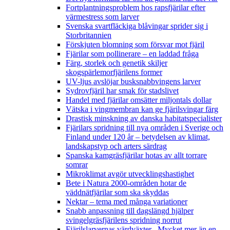
Fortplantningsproblem hos rapsfjärilar efter
värmestress som larver
Svenska svartfläckiga blåvingar sprider sig i
Storbritannien
Förskjuten blomning som försvar mot fjäril
Fjärilar som pollinerare – en laddad fråga
Färg, storlek och genetik skiljer
skogspärlemorfjärilens former
UV-ljus avslöjar busksnabbvingens larver
Sydrovfjäril har smak för stadslivet
Handel med fjärilar omsätter miljontals dollar
Vätska i vingmembran kan ge fjärilsvingar färg
Drastisk minskning av danska habitatspecialister
Fjärilars spridning till nya områden i Sverige och
Finland under 120 år
– betydelsen av klimat,
landskapstyp och arters särdrag
Spanska kamgräsfjärilar hotas av allt torrare
somrar
Mikroklimat avgör utvecklingshastighet
Bete i Natura 2000-områden hotar de
väddnätfjärilar som ska skyddas
Nektar – tema med många variationer
Snabb anpassning till dagslängd hjälper
svingelgräsfjärilens spridning norrut
Fjärilslarvernas värdväxter– Mycket mer än en