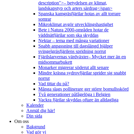
description">– betydelsen av klimat,
landskapstyp och arters särdrag</span>
Spanska kamgräsfjärilar hotas av allt torrare
somrar
Mikroklimat avgör utvecklingshastighet
Bete i Natura 2000-områden hotar de
väddnätfjärilar som ska skyddas
Nektar – tema med många variationer
Snabb anpassning till dagslängd hjälper
svingelgräsfjärilens spridning norrut
Fjärilslarvernas värdväxter– Mycket mer än en
midsommarbukett
Monarker migrerar söderut allt senare
Mindre kräsna sydrovfjärilar sprider sig snabbt
norrut
Vad tittar du på?
Många slags pollinerare ger större bomullsskörd
Två generationer påfågelöga i Belgien
Vackra fjärilar skyddas oftare än alldagliga
Kalender
Anmäl dig här!
Din sida
Om oss
Bakgrund
Vad gör vi