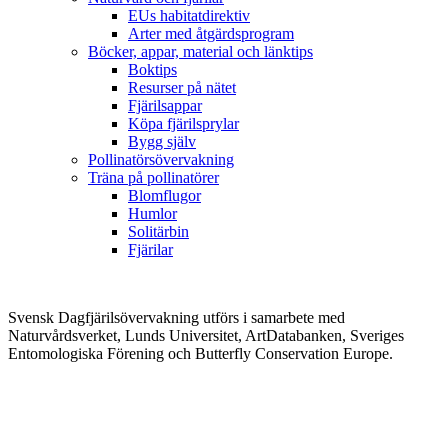
EUs habitatdirektiv
Arter med åtgärdsprogram
Böcker, appar, material och länktips
Boktips
Resurser på nätet
Fjärilsappar
Köpa fjärilsprylar
Bygg själv
Pollinatörsövervakning
Träna på pollinatörer
Blomflugor
Humlor
Solitärbin
Fjärilar
Svensk Dagfjärilsövervakning utförs i samarbete med
Naturvårdsverket, Lunds Universitet, ArtDatabanken, Sveriges
Entomologiska Förening och Butterfly Conservation Europe.