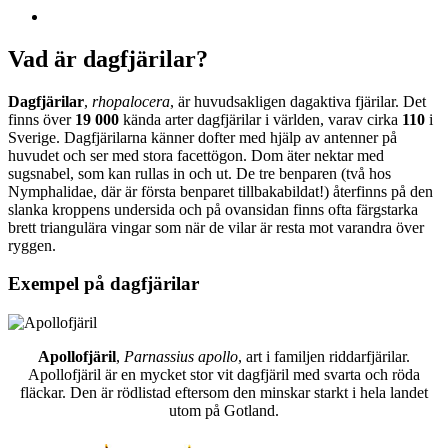
Vad är dagfjärilar?
Dagfjärilar
,
rhopalocera
, är huvudsakligen dagaktiva fjärilar. Det
finns över
19 000
kända arter dagfjärilar i världen, varav cirka
110
i
Sverige. Dagfjärilarna känner dofter med hjälp av antenner på
huvudet och ser med stora facettögon. Dom äter nektar med
sugsnabel, som kan rullas in och ut. De tre benparen (två hos
Nymphalidae, där är första benparet tillbakabildat!) återfinns på den
slanka kroppens undersida och på ovansidan finns ofta färgstarka
brett triangulära vingar som när de vilar är resta mot varandra över
ryggen.
Exempel på dagfjärilar
Apollofjäril
,
Parnassius apollo
, art i familjen riddarfjärilar.
Apollofjäril är en mycket stor vit dagfjäril med svarta och röda
fläckar. Den är rödlistad eftersom den minskar starkt i hela landet
utom på Gotland.