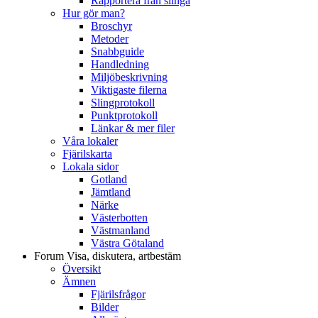
Rapportera från slinga
Hur gör man?
Broschyr
Metoder
Snabbguide
Handledning
Miljöbeskrivning
Viktigaste filerna
Slingprotokoll
Punktprotokoll
Länkar & mer filer
Våra lokaler
Fjärilskarta
Lokala sidor
Gotland
Jämtland
Närke
Västerbotten
Västmanland
Västra Götaland
Forum
Visa, diskutera, artbestäm
Översikt
Ämnen
Fjärilsfrågor
Bilder