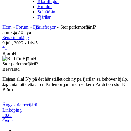
Blomflugor
Humlor
Solitärbin
Fjärilar
Hem
»
Forum
»
Fjärilsfrågor
» Stor pärlemorfjäril?
3 inlägg / 0 nya
Senaste inlägg
9 juli, 2022 - 14:45
#1
BjörnH
Stor pärlemorfjäril?
Besvarad
Hejsan alla! Ny på det här stället och ny på fjärilar, så behöver hjälp.
Jag antar att detta är en Pärlemorfjäril men vilken? Är det en stor P.
Björn
Ängspärlemorfjäril
Linköping
2022
Överst