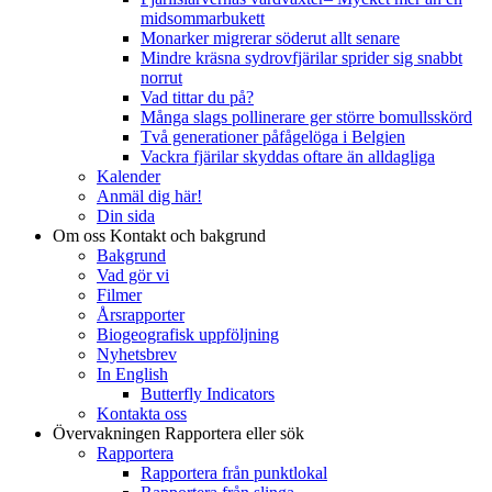
midsommarbukett
Monarker migrerar söderut allt senare
Mindre kräsna sydrovfjärilar sprider sig snabbt
norrut
Vad tittar du på?
Många slags pollinerare ger större bomullsskörd
Två generationer påfågelöga i Belgien
Vackra fjärilar skyddas oftare än alldagliga
Kalender
Anmäl dig här!
Din sida
Om oss
Kontakt och bakgrund
Bakgrund
Vad gör vi
Filmer
Årsrapporter
Biogeografisk uppföljning
Nyhetsbrev
In English
Butterfly Indicators
Kontakta oss
Övervakningen
Rapportera eller sök
Rapportera
Rapportera från punktlokal