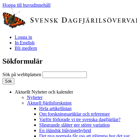
Hoppa till huvudinnehåll
Logga in
In English
Bli medlem
Sökformulär
Sök på webbplatsen
Aktuellt
Nyheter och kalender
Nyheter
Aktuell fjärilsforskning
Hela artikellistan
Om forskningsartiklar och referenser
Varför förlorade vi tre svenska dagfjärilar?
Slingrande slåtter ger större variation
En öländsk blåvingehybrid
Det nya normala får oss att glömma hur det var