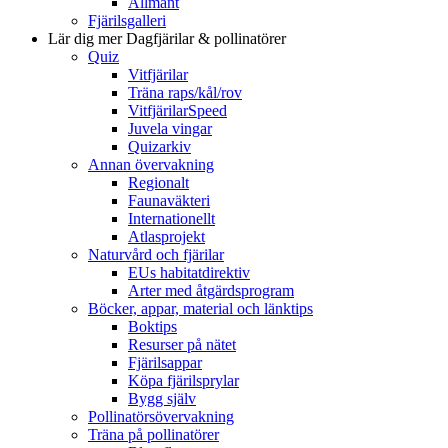
Allmänt
Fjärilsgalleri
Lär dig mer
Dagfjärilar & pollinatörer
Quiz
Vitfjärilar
Träna raps/kål/rov
VitfjärilarSpeed
Juvela vingar
Quizarkiv
Annan övervakning
Regionalt
Faunaväkteri
Internationellt
Atlasprojekt
Naturvård och fjärilar
EUs habitatdirektiv
Arter med åtgärdsprogram
Böcker, appar, material och länktips
Boktips
Resurser på nätet
Fjärilsappar
Köpa fjärilsprylar
Bygg själv
Pollinatörsövervakning
Träna på pollinatörer