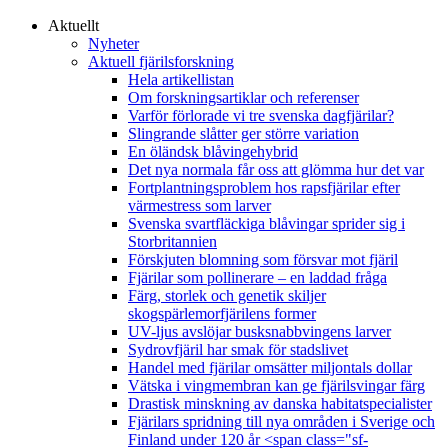
Aktuellt
Nyheter
Aktuell fjärilsforskning
Hela artikellistan
Om forskningsartiklar och referenser
Varför förlorade vi tre svenska dagfjärilar?
Slingrande slåtter ger större variation
En öländsk blåvingehybrid
Det nya normala får oss att glömma hur det var
Fortplantningsproblem hos rapsfjärilar efter
värmestress som larver
Svenska svartfläckiga blåvingar sprider sig i
Storbritannien
Förskjuten blomning som försvar mot fjäril
Fjärilar som pollinerare – en laddad fråga
Färg, storlek och genetik skiljer
skogspärlemorfjärilens former
UV-ljus avslöjar busksnabbvingens larver
Sydrovfjäril har smak för stadslivet
Handel med fjärilar omsätter miljontals dollar
Vätska i vingmembran kan ge fjärilsvingar färg
Drastisk minskning av danska habitatspecialister
Fjärilars spridning till nya områden i Sverige och
Finland under 120 år <span class="sf-