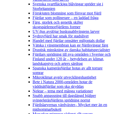
Svenska svartfläckiga blåvingar sprider sig i
Storbritannien
Förskjuten blomning som försvar mot fjäril
Fjärilar som pollinerare – en laddad fråga
Färg, storlek och genetik skiljer
skogspärlemorfjärilens former
UV-ljus avslöjar busksnabbvingens larver
Sydrovfjäril har smak för stadslivet
Handel med fjärilar omsätter miljontals dollar
Vätska i vingmembran kan ge fjärilsvingar färg
Drastisk minskning av danska habitatspecialister
Fjärilars spridning till nya områden i Sverige och
Finland under 120 år
– betydelsen av klimat,
landskapstyp och arters särdrag
Spanska kamgräsfjärilar hotas av allt torrare
somrar
Mikroklimat avgör utvecklingshastighet
Bete i Natura 2000-områden hotar de
väddnätfjärilar som ska skyddas
Nektar – tema med många variationer
Snabb anpassning till dagslängd hjälper
svingelgräsfjärilens spridning norrut
Fjärilslarvernas värdväxter– Mycket mer än en
midsommarbukett
Monarker migrerar söderut allt senare