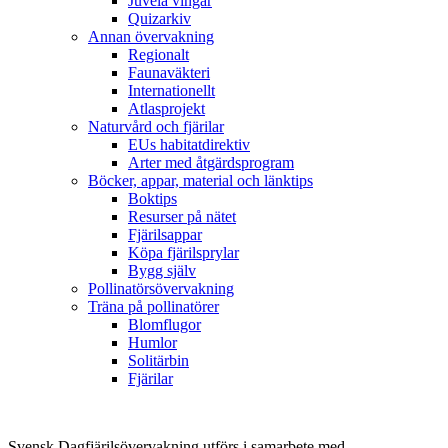
Juvela vingar
Quizarkiv
Annan övervakning
Regionalt
Faunaväkteri
Internationellt
Atlasprojekt
Naturvård och fjärilar
EUs habitatdirektiv
Arter med åtgärdsprogram
Böcker, appar, material och länktips
Boktips
Resurser på nätet
Fjärilsappar
Köpa fjärilsprylar
Bygg själv
Pollinatörsövervakning
Träna på pollinatörer
Blomflugor
Humlor
Solitärbin
Fjärilar
Svensk Dagfjärilsövervakning utförs i samarbete med