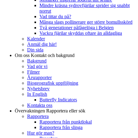
Mindre kräsna sydrovfjärilar sprider sig snabbt
norrut
Vad tittar du på?
Många slags pollinerare ger större bomullsskörd
Två generationer påfågelöga i Belgien
Vackra fjärilar skyddas oftare än alldagliga
Kalender
Anmäl dig här!
Din sida
Om oss
Kontakt och bakgrund
Bakgrund
Vad gör vi
Filmer
Årsrapporter
Biogeografisk uppföljning
Nyhetsbrev
In English
Butterfly Indicators
Kontakta oss
Övervakningen
Rapportera eller sök
Rapportera
Rapportera från punktlokal
Rapportera från slinga
Hur gör man?