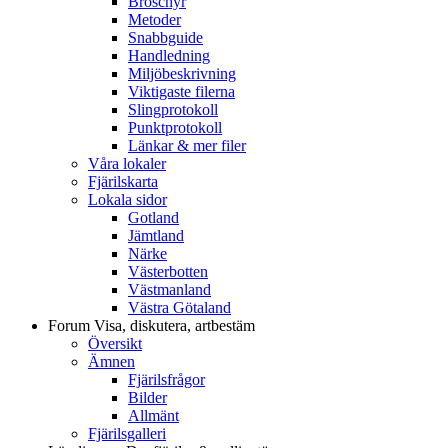
Broschyr
Metoder
Snabbguide
Handledning
Miljöbeskrivning
Viktigaste filerna
Slingprotokoll
Punktprotokoll
Länkar & mer filer
Våra lokaler
Fjärilskarta
Lokala sidor
Gotland
Jämtland
Närke
Västerbotten
Västmanland
Västra Götaland
Forum
Visa, diskutera, artbestäm
Översikt
Ämnen
Fjärilsfrågor
Bilder
Allmänt
Fjärilsgalleri