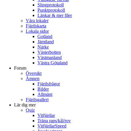
Slingprotokoll
Punktprotokoll
Länkar & mer filer
Våra lokaler
Fjärilskarta
Lokala sidor
Gotland
Jämtland
Närke
Västerbotten
Västmanland
Västra Götaland
Forum
Översikt
Ämnen
Fjärilsfrågor
Bilder
Allmänt
Fjärilsgalleri
Lär dig mer
Quiz
Vitfjärilar
Träna raps/kål/rov
VitfjärilarSpeed