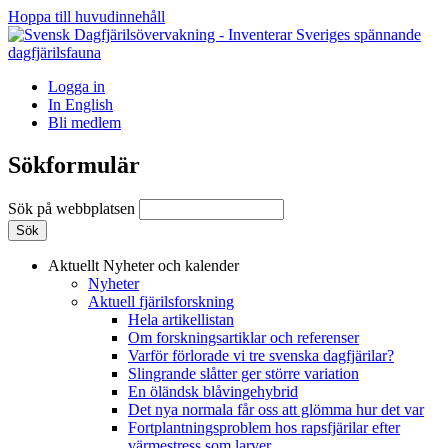
Hoppa till huvudinnehåll
Logga in
In English
Bli medlem
Sökformulär
Sök på webbplatsen
Aktuellt
Nyheter och kalender
Nyheter
Aktuell fjärilsforskning
Hela artikellistan
Om forskningsartiklar och referenser
Varför förlorade vi tre svenska dagfjärilar?
Slingrande slåtter ger större variation
En öländsk blåvingehybrid
Det nya normala får oss att glömma hur det var
Fortplantningsproblem hos rapsfjärilar efter
värmestress som larver