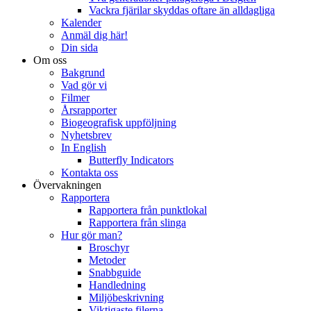
Vackra fjärilar skyddas oftare än alldagliga
Kalender
Anmäl dig här!
Din sida
Om oss
Bakgrund
Vad gör vi
Filmer
Årsrapporter
Biogeografisk uppföljning
Nyhetsbrev
In English
Butterfly Indicators
Kontakta oss
Övervakningen
Rapportera
Rapportera från punktlokal
Rapportera från slinga
Hur gör man?
Broschyr
Metoder
Snabbguide
Handledning
Miljöbeskrivning
Viktigaste filerna