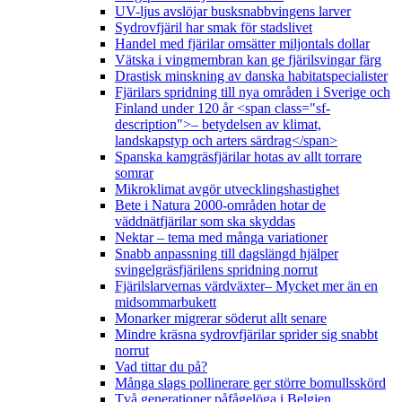
UV-ljus avslöjar busksnabbvingens larver
Sydrovfjäril har smak för stadslivet
Handel med fjärilar omsätter miljontals dollar
Vätska i vingmembran kan ge fjärilsvingar färg
Drastisk minskning av danska habitatspecialister
Fjärilars spridning till nya områden i Sverige och
Finland under 120 år <span class="sf-
description">– betydelsen av klimat,
landskapstyp och arters särdrag</span>
Spanska kamgräsfjärilar hotas av allt torrare
somrar
Mikroklimat avgör utvecklingshastighet
Bete i Natura 2000-områden hotar de
väddnätfjärilar som ska skyddas
Nektar – tema med många variationer
Snabb anpassning till dagslängd hjälper
svingelgräsfjärilens spridning norrut
Fjärilslarvernas värdväxter– Mycket mer än en
midsommarbukett
Monarker migrerar söderut allt senare
Mindre kräsna sydrovfjärilar sprider sig snabbt
norrut
Vad tittar du på?
Många slags pollinerare ger större bomullsskörd
Två generationer påfågelöga i Belgien