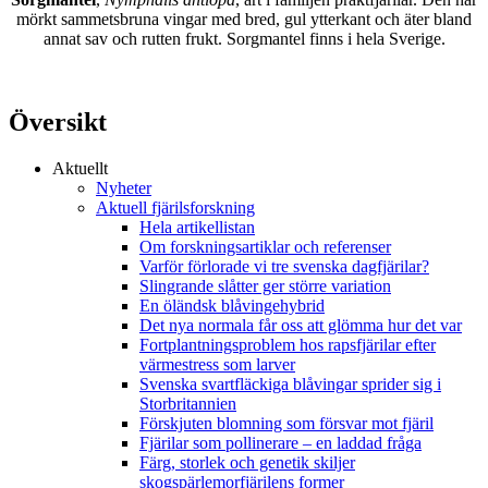
mörkt sammetsbruna vingar med bred, gul ytterkant och äter bland
annat sav och rutten frukt. Sorgmantel finns i hela Sverige.
Översikt
Aktuellt
Nyheter
Aktuell fjärilsforskning
Hela artikellistan
Om forskningsartiklar och referenser
Varför förlorade vi tre svenska dagfjärilar?
Slingrande slåtter ger större variation
En öländsk blåvingehybrid
Det nya normala får oss att glömma hur det var
Fortplantningsproblem hos rapsfjärilar efter
värmestress som larver
Svenska svartfläckiga blåvingar sprider sig i
Storbritannien
Förskjuten blomning som försvar mot fjäril
Fjärilar som pollinerare – en laddad fråga
Färg, storlek och genetik skiljer
skogspärlemorfjärilens former