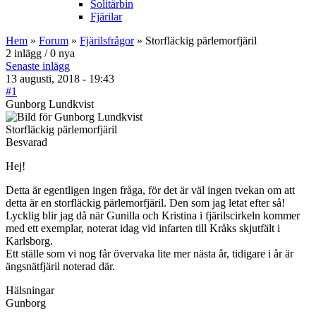
Solitärbin
Fjärilar
Hem
»
Forum
»
Fjärilsfrågor
» Storfläckig pärlemorfjäril
2 inlägg / 0 nya
Senaste inlägg
13 augusti, 2018 - 19:43
#1
Gunborg Lundkvist
Storfläckig pärlemorfjäril
Besvarad
Hej!
Detta är egentligen ingen fråga, för det är väl ingen tvekan om att
detta är en storfläckig pärlemorfjäril. Den som jag letat efter så!
Lycklig blir jag då när Gunilla och Kristina i fjärilscirkeln kommer
med ett exemplar, noterat idag vid infarten till Kråks skjutfält i
Karlsborg.
Ett ställe som vi nog får övervaka lite mer nästa år, tidigare i år är
ängsnätfjäril noterad där.
Hälsningar
Gunborg