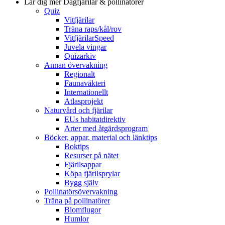
Lär dig mer
Dagfjärilar & pollinatörer
Quiz
Vitfjärilar
Träna raps/kål/rov
VitfjärilarSpeed
Juvela vingar
Quizarkiv
Annan övervakning
Regionalt
Faunaväkteri
Internationellt
Atlasprojekt
Naturvård och fjärilar
EUs habitatdirektiv
Arter med åtgärdsprogram
Böcker, appar, material och länktips
Boktips
Resurser på nätet
Fjärilsappar
Köpa fjärilsprylar
Bygg själv
Pollinatörsövervakning
Träna på pollinatörer
Blomflugor
Humlor