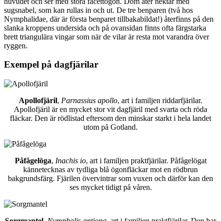
huvudet och ser med stora facettögon. Dom äter nektar med
sugsnabel, som kan rullas in och ut. De tre benparen (två hos
Nymphalidae, där är första benparet tillbakabildat!) återfinns på den
slanka kroppens undersida och på ovansidan finns ofta färgstarka
brett triangulära vingar som när de vilar är resta mot varandra över
ryggen.
Exempel på dagfjärilar
Apollofjäril
,
Parnassius apollo
, art i familjen riddarfjärilar.
Apollofjäril är en mycket stor vit dagfjäril med svarta och röda
fläckar. Den är rödlistad eftersom den minskar starkt i hela landet
utom på Gotland.
Påfågelöga
,
Inachis io
, art i familjen praktfjärilar. Påfågelögat
kännetecknas av tydliga blå ögonfläckar mot en rödbrun
bakgrundsfärg. Fjärilen övervintrar som vuxen och därför kan den
ses mycket tidigt på våren.
Sorgmantel
,
Nymphalis antiopa
, art i familjen praktfjärilar. Den har