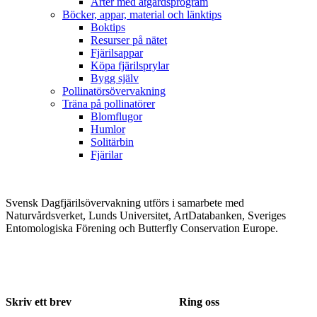
Arter med åtgärdsprogram
Böcker, appar, material och länktips
Boktips
Resurser på nätet
Fjärilsappar
Köpa fjärilsprylar
Bygg själv
Pollinatörsövervakning
Träna på pollinatörer
Blomflugor
Humlor
Solitärbin
Fjärilar
Svensk Dagfjärilsövervakning utförs i samarbete med
Naturvårdsverket, Lunds Universitet, ArtDatabanken, Sveriges
Entomologiska Förening och Butterfly Conservation Europe.
Skriv ett brev
Ring oss