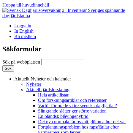
Hoppa till huvudinnehåll
Logga in
In English
Bli medlem
Sökformulär
Sök på webbplatsen
Aktuellt
Nyheter och kalender
Nyheter
Aktuell fjärilsforskning
Hela artikellistan
Om forskningsartiklar och referenser
Varför förlorade vi tre svenska dagfjärilar?
Slingrande slåtter ger större variation
En öländsk blåvingehybrid
Det nya normala får oss att glömma hur det var
Fortplantningsproblem hos rapsfjärilar efter
värmestress som larver