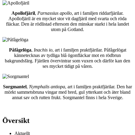
Apollofjäril
,
Parnassius apollo
, art i familjen riddarfjärilar.
Apollofjäril är en mycket stor vit dagfjäril med svarta och röda
fläckar. Den är rödlistad eftersom den minskar starkt i hela landet
utom på Gotland.
Påfågelöga
,
Inachis io
, art i familjen praktfjärilar. Påfågelögat
kännetecknas av tydliga blå ögonfläckar mot en rödbrun
bakgrundsfärg. Fjärilen övervintrar som vuxen och därför kan den
ses mycket tidigt på våren.
Sorgmantel
,
Nymphalis antiopa
, art i familjen praktfjärilar. Den har
mörkt sammetsbruna vingar med bred, gul ytterkant och äter bland
annat sav och rutten frukt. Sorgmantel finns i hela Sverige.
Översikt
Aktuellt