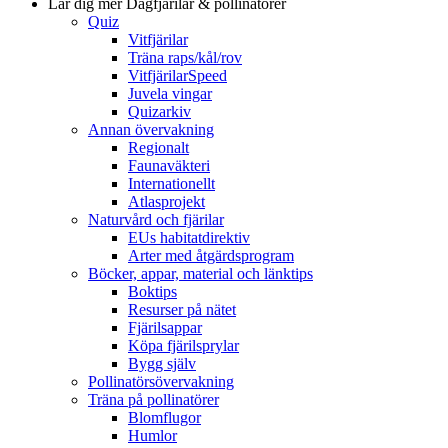
Lär dig mer
Dagfjärilar & pollinatörer
Quiz
Vitfjärilar
Träna raps/kål/rov
VitfjärilarSpeed
Juvela vingar
Quizarkiv
Annan övervakning
Regionalt
Faunaväkteri
Internationellt
Atlasprojekt
Naturvård och fjärilar
EUs habitatdirektiv
Arter med åtgärdsprogram
Böcker, appar, material och länktips
Boktips
Resurser på nätet
Fjärilsappar
Köpa fjärilsprylar
Bygg själv
Pollinatörsövervakning
Träna på pollinatörer
Blomflugor
Humlor