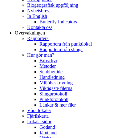
Biogeografisk uppföljning
Nyhetsbrev
In English
Butterfly Indicators
Kontakta oss
Övervakningen
Rapportera
Rapportera från punktlokal
Rapportera från slinga
Hur gör man?
Broschyr
Metoder
Snabbguide
Handledning
Miljöbeskrivning
Viktigaste filerna
Slingprotokoll
Punktprotokoll
Länkar & mer filer
Våra lokaler
Fjärilskarta
Lokala sidor
Gotland
Jämtland