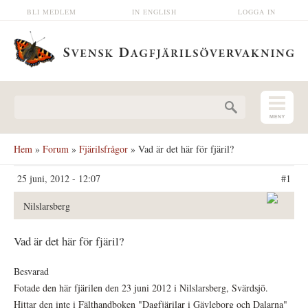
Hoppa till huvudinnehåll
BLI MEDLEM
IN ENGLISH
LOGGA IN
Sökformulär
Hem
»
Forum
»
Fjärilsfrågor
» Vad är det här för fjäril?
25 juni, 2012 - 12:07
#1
Nilslarsberg
Vad är det här för fjäril?
Besvarad
Fotade den här fjärilen den 23 juni 2012 i Nilslarsberg, Svärdsjö.
Hittar den inte i Fälthandboken "Dagfjärilar i Gävleborg och Dalarna"