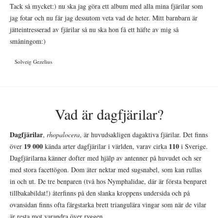
Tack så mycket:) nu ska jag göra ett album med alla mina fjärilar som
jag fotar och nu får jag dessutom veta vad de heter. Mitt barnbarn är
jätteintresserad av fjärilar så nu ska hon få ett häfte av mig så
småningom:)
Solveig Gezelius
Vad är dagfjärilar?
Dagfjärilar
,
rhopalocera
, är huvudsakligen dagaktiva fjärilar. Det finns
19 000
110
över
kända arter dagfjärilar i världen, varav cirka
i Sverige.
Dagfjärilarna känner dofter med hjälp av antenner på huvudet och ser
med stora facettögon. Dom äter nektar med sugsnabel, som kan rullas
in och ut. De tre benparen (två hos Nymphalidae, där är första benparet
tillbakabildat!) återfinns på den slanka kroppens undersida och på
ovansidan finns ofta färgstarka brett triangulära vingar som när de vilar
är resta mot varandra över ryggen.