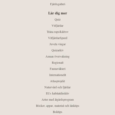
Fjärilsgalleri
Lär dig mer
Quiz
Vitfjärilar
Träna raps/kål/rov
VitfjärilarSpeed
Juvela vingar
Quizarkiv
Annan övervakning
Regionalt
Faunaväkteri
Internationellt
Atlasprojekt
Naturvård och fjärilar
EUs habitatdirektiv
Arter med åtgärdsprogram
Böcker, appar, material och länktips
Boktips