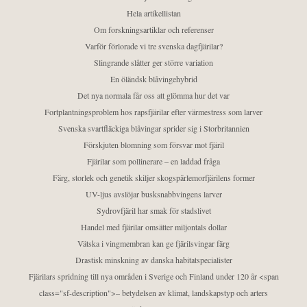
Hela artikellistan
Om forskningsartiklar och referenser
Varför förlorade vi tre svenska dagfjärilar?
Slingrande slåtter ger större variation
En öländsk blåvingehybrid
Det nya normala får oss att glömma hur det var
Fortplantningsproblem hos rapsfjärilar efter värmestress som larver
Svenska svartfläckiga blåvingar sprider sig i Storbritannien
Förskjuten blomning som försvar mot fjäril
Fjärilar som pollinerare – en laddad fråga
Färg, storlek och genetik skiljer skogspärlemorfjärilens former
UV-ljus avslöjar busksnabbvingens larver
Sydrovfjäril har smak för stadslivet
Handel med fjärilar omsätter miljontals dollar
Vätska i vingmembran kan ge fjärilsvingar färg
Drastisk minskning av danska habitatspecialister
Fjärilars spridning till nya områden i Sverige och Finland under 120 år <span
class="sf-description">– betydelsen av klimat, landskapstyp och arters