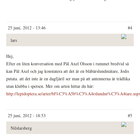
25 juni, 2012 - 13:46
#4
lars
Hej,
Efter en liten konversation med Pål Axel Olsson i rummet bredvid så
kan Pål Axel och jag konstatera att det är en blåbärslundmätare, Jodis
putata. att det inte är en dagfjäril ser man på att antennerna är trådlika
utan klubba i spetsen. Mer om arten hittar du här:
http://lepidoptera.se/arter/bl%C3%A5b%C3%A4rslundm%C3%A4tare.asp
25 juni, 2012 - 18:53
#5
Nilslarsberg