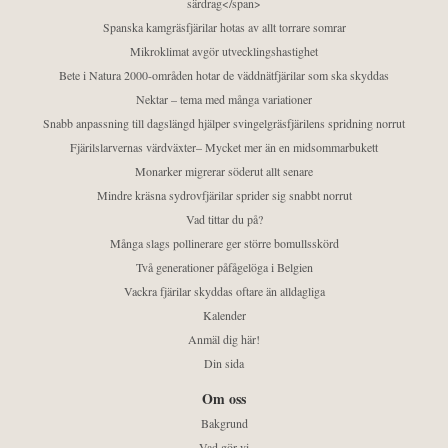
särdrag</span>
Spanska kamgräsfjärilar hotas av allt torrare somrar
Mikroklimat avgör utvecklingshastighet
Bete i Natura 2000-områden hotar de väddnätfjärilar som ska skyddas
Nektar – tema med många variationer
Snabb anpassning till dagslängd hjälper svingelgräsfjärilens spridning norrut
Fjärilslarvernas värdväxter– Mycket mer än en midsommarbukett
Monarker migrerar söderut allt senare
Mindre kräsna sydrovfjärilar sprider sig snabbt norrut
Vad tittar du på?
Många slags pollinerare ger större bomullsskörd
Två generationer påfågelöga i Belgien
Vackra fjärilar skyddas oftare än alldagliga
Kalender
Anmäl dig här!
Din sida
Om oss
Bakgrund
Vad gör vi