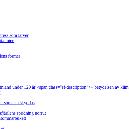
tress som larver
ritannien
ilens former
 Finland under 120 år <span class="sf-description">– betydelsen av klim
r
lar som ska skyddas
fjärilens spridning norrut
idsommarbukett
rut