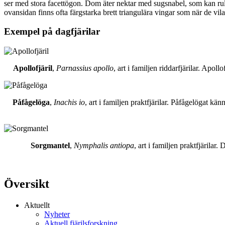
ser med stora facettögon. Dom äter nektar med sugsnabel, som kan rull
ovansidan finns ofta färgstarka brett triangulära vingar som när de vil
Exempel på dagfjärilar
Apollofjäril
,
Parnassius apollo
, art i familjen riddarfjärilar. Apol
Påfågelöga
,
Inachis io
, art i familjen praktfjärilar. Påfågelögat 
Sorgmantel
,
Nymphalis antiopa
, art i familjen praktfjärila
Översikt
Aktuellt
Nyheter
Aktuell fjärilsforskning