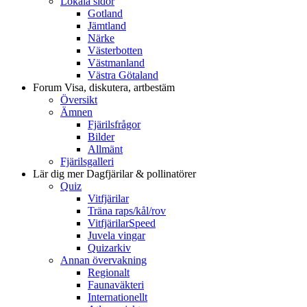
Lokala sidor
Gotland
Jämtland
Närke
Västerbotten
Västmanland
Västra Götaland
Forum
Visa, diskutera, artbestäm
Översikt
Ämnen
Fjärilsfrågor
Bilder
Allmänt
Fjärilsgalleri
Lär dig mer
Dagfjärilar & pollinatörer
Quiz
Vitfjärilar
Träna raps/kål/rov
VitfjärilarSpeed
Juvela vingar
Quizarkiv
Annan övervakning
Regionalt
Faunaväkteri
Internationellt