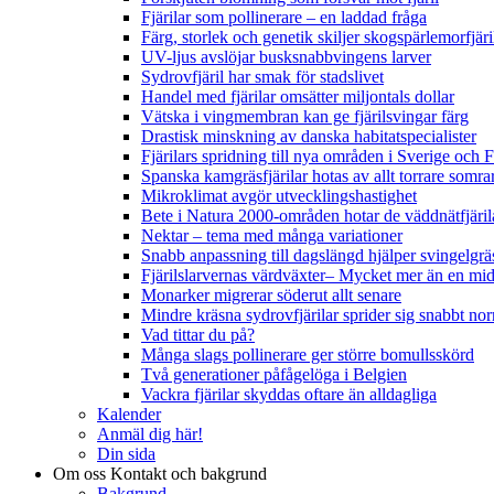
Fjärilar som pollinerare – en laddad fråga
Färg, storlek och genetik skiljer skogspärlemorfjär
UV-ljus avslöjar busksnabbvingens larver
Sydrovfjäril har smak för stadslivet
Handel med fjärilar omsätter miljontals dollar
Vätska i vingmembran kan ge fjärilsvingar färg
Drastisk minskning av danska habitatspecialister
Fjärilars spridning till nya områden i Sverige och
Spanska kamgräsfjärilar hotas av allt torrare somra
Mikroklimat avgör utvecklingshastighet
Bete i Natura 2000-områden hotar de väddnätfjäri
Nektar – tema med många variationer
Snabb anpassning till dagslängd hjälper svingelgräs
Fjärilslarvernas värdväxter– Mycket mer än en m
Monarker migrerar söderut allt senare
Mindre kräsna sydrovfjärilar sprider sig snabbt nor
Vad tittar du på?
Många slags pollinerare ger större bomullsskörd
Två generationer påfågelöga i Belgien
Vackra fjärilar skyddas oftare än alldagliga
Kalender
Anmäl dig här!
Din sida
Om oss
Kontakt och bakgrund
Bakgrund