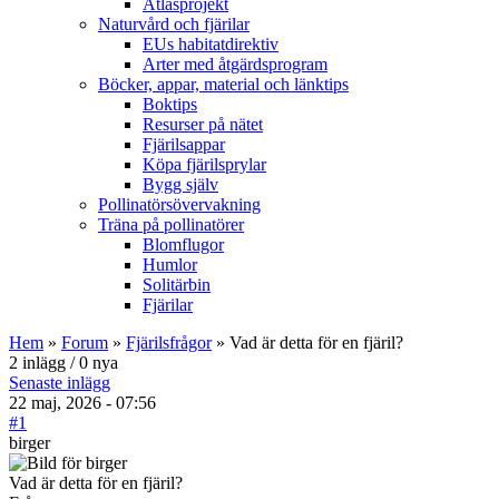
Atlasprojekt
Naturvård och fjärilar
EUs habitatdirektiv
Arter med åtgärdsprogram
Böcker, appar, material och länktips
Boktips
Resurser på nätet
Fjärilsappar
Köpa fjärilsprylar
Bygg själv
Pollinatörsövervakning
Träna på pollinatörer
Blomflugor
Humlor
Solitärbin
Fjärilar
Hem
»
Forum
»
Fjärilsfrågor
» Vad är detta för en fjäril?
2 inlägg / 0 nya
Senaste inlägg
22 maj, 2026 - 07:56
#1
birger
Vad är detta för en fjäril?