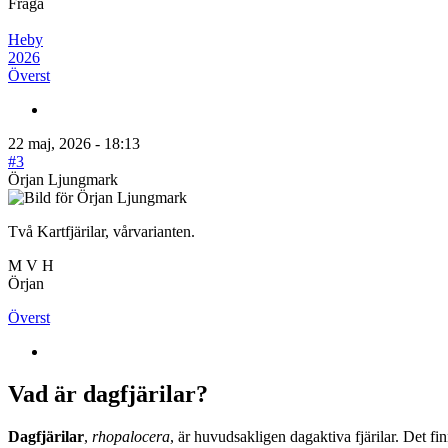
Fråga
Heby
2026
Överst
22 maj, 2026 - 18:13
#3
Örjan Ljungmark
Två Kartfjärilar, vårvarianten.
M V H
Örjan
Överst
Vad är dagfjärilar?
Dagfjärilar
,
rhopalocera
, är huvudsakligen dagaktiva fjärilar. Det fi