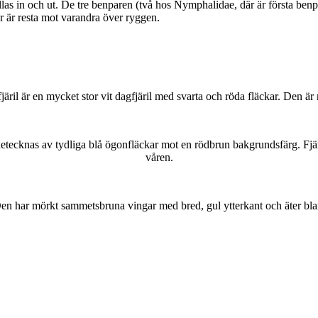
as in och ut. De tre benparen (två hos Nymphalidae, där är första benpa
ar är resta mot varandra över ryggen.
lofjäril är en mycket stor vit dagfjäril med svarta och röda fläckar. Den 
kännetecknas av tydliga blå ögonfläckar mot en rödbrun bakgrundsfärg. Fj
våren.
r. Den har mörkt sammetsbruna vingar med bred, gul ytterkant och äter bla