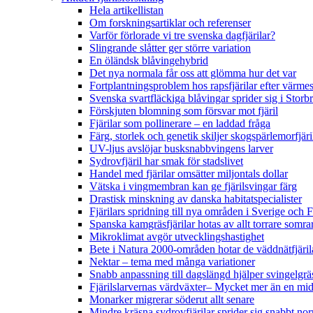
Hela artikellistan
Om forskningsartiklar och referenser
Varför förlorade vi tre svenska dagfjärilar?
Slingrande slåtter ger större variation
En öländsk blåvingehybrid
Det nya normala får oss att glömma hur det var
Fortplantningsproblem hos rapsfjärilar efter värmes
Svenska svartfläckiga blåvingar sprider sig i Storb
Förskjuten blomning som försvar mot fjäril
Fjärilar som pollinerare – en laddad fråga
Färg, storlek och genetik skiljer skogspärlemorfjär
UV-ljus avslöjar busksnabbvingens larver
Sydrovfjäril har smak för stadslivet
Handel med fjärilar omsätter miljontals dollar
Vätska i vingmembran kan ge fjärilsvingar färg
Drastisk minskning av danska habitatspecialister
Fjärilars spridning till nya områden i Sverige och
Spanska kamgräsfjärilar hotas av allt torrare somra
Mikroklimat avgör utvecklingshastighet
Bete i Natura 2000-områden hotar de väddnätfjäri
Nektar – tema med många variationer
Snabb anpassning till dagslängd hjälper svingelgräs
Fjärilslarvernas värdväxter– Mycket mer än en m
Monarker migrerar söderut allt senare
Mindre kräsna sydrovfjärilar sprider sig snabbt nor