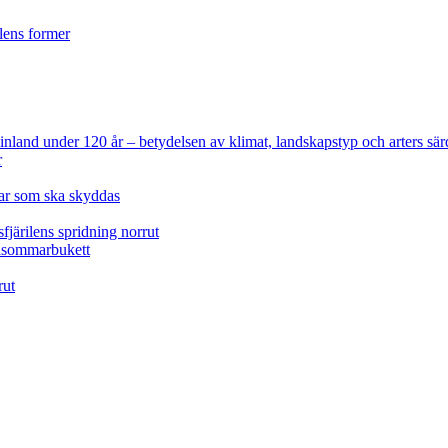
ilens former
 Finland under 120 år
– betydelsen av klimat, landskapstyp och arters sär
r
lar som ska skyddas
fjärilens spridning norrut
idsommarbukett
rut