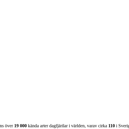
nns över
19 000
kända arter dagfjärilar i världen, varav cirka
110
i Sveri