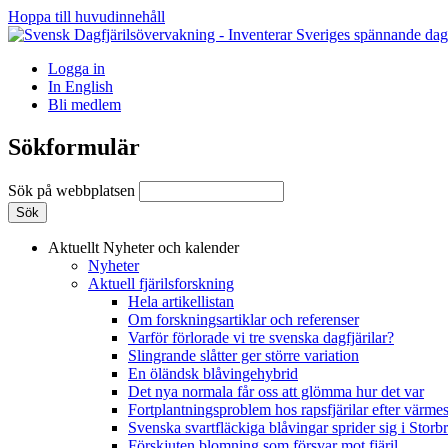
Hoppa till huvudinnehåll
Logga in
In English
Bli medlem
Sökformulär
Sök på webbplatsen
Aktuellt
Nyheter och kalender
Nyheter
Aktuell fjärilsforskning
Hela artikellistan
Om forskningsartiklar och referenser
Varför förlorade vi tre svenska dagfjärilar?
Slingrande slåtter ger större variation
En öländsk blåvingehybrid
Det nya normala får oss att glömma hur det var
Fortplantningsproblem hos rapsfjärilar efter värmes
Svenska svartfläckiga blåvingar sprider sig i Storb
Förskjuten blomning som försvar mot fjäril