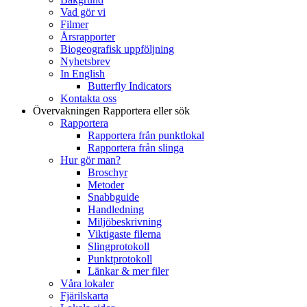
Vad gör vi
Filmer
Årsrapporter
Biogeografisk uppföljning
Nyhetsbrev
In English
Butterfly Indicators
Kontakta oss
Övervakningen
Rapportera eller sök
Rapportera
Rapportera från punktlokal
Rapportera från slinga
Hur gör man?
Broschyr
Metoder
Snabbguide
Handledning
Miljöbeskrivning
Viktigaste filerna
Slingprotokoll
Punktprotokoll
Länkar & mer filer
Våra lokaler
Fjärilskarta