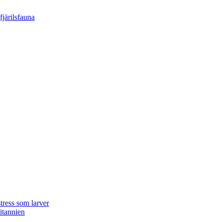
tress som larver
ritannien