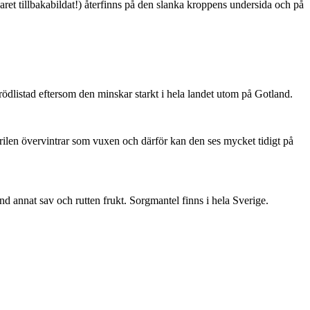
ret tillbakabildat!) återfinns på den slanka kroppens undersida och på
är rödlistad eftersom den minskar starkt i hela landet utom på Gotland.
ärilen övervintrar som vuxen och därför kan den ses mycket tidigt på
nd annat sav och rutten frukt. Sorgmantel finns i hela Sverige.