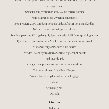
class="sf-description">– betydelsen av klimat, landskapstyp och arters
särdrag</span>
Spanska kamgräsfjärilar hotas av allt torrare somrar
Mikroklimat avgör utvecklingshastighet
Bete i Natura 2000-områden hotar de väddnätfjärilar som ska skyddas
Nektar – tema med många variationer
Snabb anpassning till dagslängd hjälper svingelgräsfjärilens spridning norrut
Fjärilslarvernas värdväxter– Mycket mer än en midsommarbukett
Monarker migrerar söderut allt senare
Mindre kräsna sydrovfjärilar sprider sig snabbt norrut
Vad tittar du på?
Många slags pollinerare ger större bomullsskörd
Två generationer påfågelöga i Belgien
Vackra fjärilar skyddas oftare än alldagliga
Kalender
Anmäl dig här!
Din sida
Om oss
Bakgrund