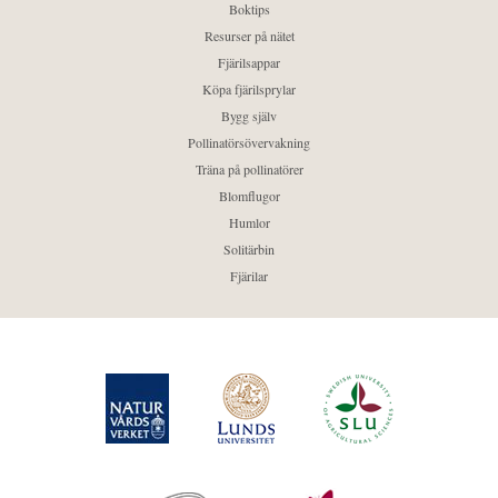
Boktips
Resurser på nätet
Fjärilsappar
Köpa fjärilsprylar
Bygg själv
Pollinatörsövervakning
Träna på pollinatörer
Blomflugor
Humlor
Solitärbin
Fjärilar