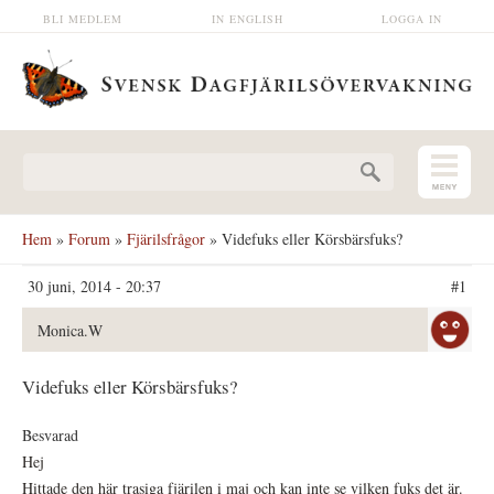
Hoppa till huvudinnehåll
BLI MEDLEM
IN ENGLISH
LOGGA IN
Sökformulär
Hem
»
Forum
»
Fjärilsfrågor
» Videfuks eller Körsbärsfuks?
30 juni, 2014 - 20:37
#1
Monica.W
Videfuks eller Körsbärsfuks?
Besvarad
Hej
Hittade den här trasiga fjärilen i maj och kan inte se vilken fuks det är.