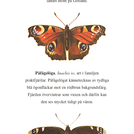
landet utom på Gotland.
Påfågelöga
,
Inachis io
, art i familjen
praktfjärilar. Påfågelögat kännetecknas av tydliga
blå ögonfläckar mot en rödbrun bakgrundsfärg.
Fjärilen övervintrar som vuxen och därför kan
den ses mycket tidigt på våren.