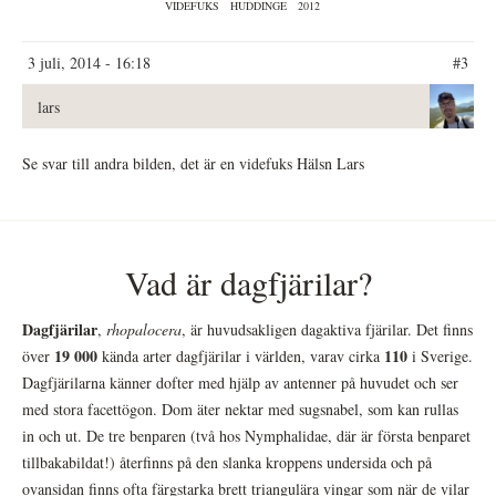
VIDEFUKS
HUDDINGE
2012
3 juli, 2014 - 16:18
#3
lars
Se svar till andra bilden, det är en videfuks Hälsn Lars
Vad är dagfjärilar?
Dagfjärilar
,
rhopalocera
, är huvudsakligen dagaktiva fjärilar. Det finns
19 000
110
över
kända arter dagfjärilar i världen, varav cirka
i Sverige.
Dagfjärilarna känner dofter med hjälp av antenner på huvudet och ser
med stora facettögon. Dom äter nektar med sugsnabel, som kan rullas
in och ut. De tre benparen (två hos Nymphalidae, där är första benparet
tillbakabildat!) återfinns på den slanka kroppens undersida och på
ovansidan finns ofta färgstarka brett triangulära vingar som när de vilar