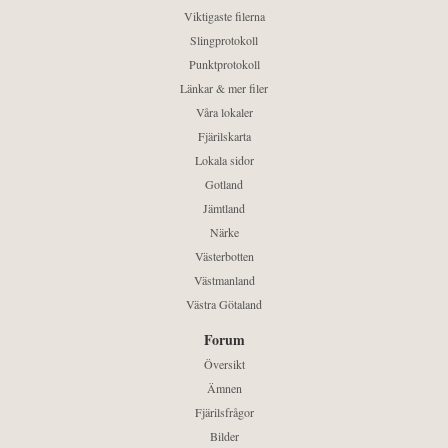
Viktigaste filerna
Slingprotokoll
Punktprotokoll
Länkar & mer filer
Våra lokaler
Fjärilskarta
Lokala sidor
Gotland
Jämtland
Närke
Västerbotten
Västmanland
Västra Götaland
Forum
Översikt
Ämnen
Fjärilsfrågor
Bilder