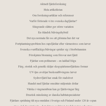
Aktuell fjärilsforskning
Hela artikellistan
Om forskningsartiklar och referenser
Varför förlorade vi tre svenska dagfjärilar?
Slingrande slåtter ger större variation
En öländsk blåvingehybrid
Det nya normala får oss att glömma hur det var
Fortplantningsproblem hos rapsfjärilar efter värmestress som larver
Svenska svartfläckiga blåvingar sprider sig i Storbritannien
Förskjuten blomning som försvar mot fjäril
Fjärilar som pollinerare – en laddad fråga
Färg, storlek och genetik skiljer skogspärlemorfjärilens former
UV-ljus avslöjar busksnabbvingens larver
Sydrovfjäril har smak för stadslivet
Handel med fjärilar omsätter miljontals dollar
Vätska i vingmembran kan ge fjärilsvingar färg
Drastisk minskning av danska habitatspecialister
Fjärilars spridning till nya områden i Sverige och Finland under 120 år <span