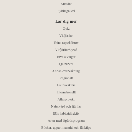
Allmänt
Fjärilsgalleri
Lär dig mer
Quiz
Vitfjärilar
Träna raps/kål/rov
VitfjärilarSpeed
Juvela vingar
Quizarkiv
Annan övervakning
Regionalt
Faunaväkteri
Internationellt
Atlasprojekt
Naturvård och fjärilar
EUs habitatdirektiv
Arter med åtgärdsprogram
Böcker, appar, material och länktips