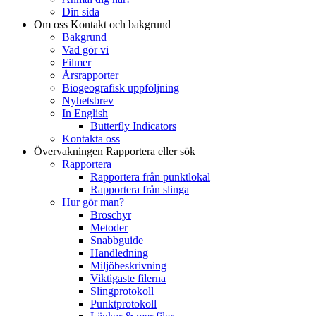
Din sida
Om oss
Kontakt och bakgrund
Bakgrund
Vad gör vi
Filmer
Årsrapporter
Biogeografisk uppföljning
Nyhetsbrev
In English
Butterfly Indicators
Kontakta oss
Övervakningen
Rapportera eller sök
Rapportera
Rapportera från punktlokal
Rapportera från slinga
Hur gör man?
Broschyr
Metoder
Snabbguide
Handledning
Miljöbeskrivning
Viktigaste filerna
Slingprotokoll
Punktprotokoll