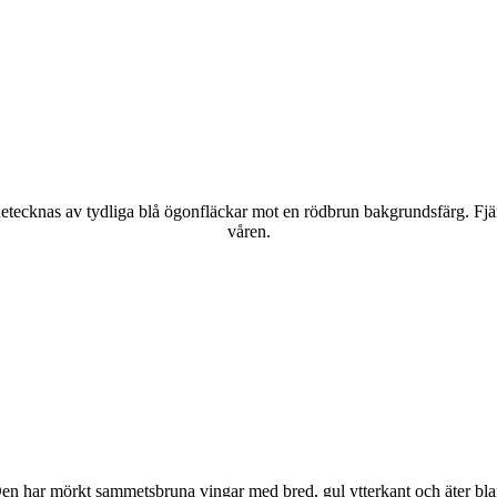
kännetecknas av tydliga blå ögonfläckar mot en rödbrun bakgrundsfärg. Fj
våren.
r. Den har mörkt sammetsbruna vingar med bred, gul ytterkant och äter bla