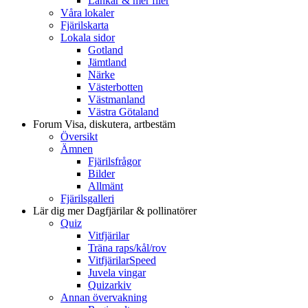
Länkar & mer filer
Våra lokaler
Fjärilskarta
Lokala sidor
Gotland
Jämtland
Närke
Västerbotten
Västmanland
Västra Götaland
Forum
Visa, diskutera, artbestäm
Översikt
Ämnen
Fjärilsfrågor
Bilder
Allmänt
Fjärilsgalleri
Lär dig mer
Dagfjärilar & pollinatörer
Quiz
Vitfjärilar
Träna raps/kål/rov
VitfjärilarSpeed
Juvela vingar
Quizarkiv
Annan övervakning