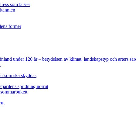
tress som larver
ritannien
ilens former
 Finland under 120 år
– betydelsen av klimat, landskapstyp och arters sär
r
lar som ska skyddas
fjärilens spridning norrut
idsommarbukett
rut