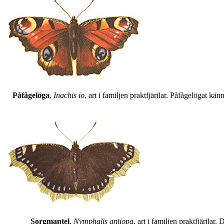
Påfågelöga
,
Inachis io
, art i familjen praktfjärilar. Påfågelögat 
Sorgmantel
,
Nymphalis antiopa
, art i familjen praktfjärila