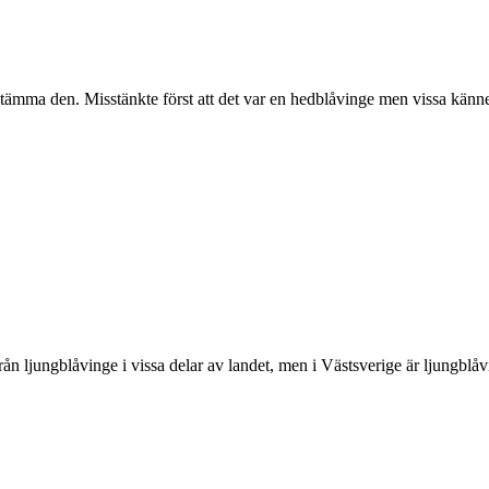
stämma den. Misstänkte först att det var en hedblåvinge men vissa känne
rån ljungblåvinge i vissa delar av landet, men i Västsverige är ljungblå