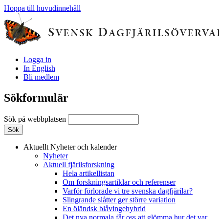
Hoppa till huvudinnehåll
Logga in
In English
Bli medlem
Sökformulär
Sök på webbplatsen
Aktuellt
Nyheter och kalender
Nyheter
Aktuell fjärilsforskning
Hela artikellistan
Om forskningsartiklar och referenser
Varför förlorade vi tre svenska dagfjärilar?
Slingrande slåtter ger större variation
En öländsk blåvingehybrid
Det nya normala får oss att glömma hur det var