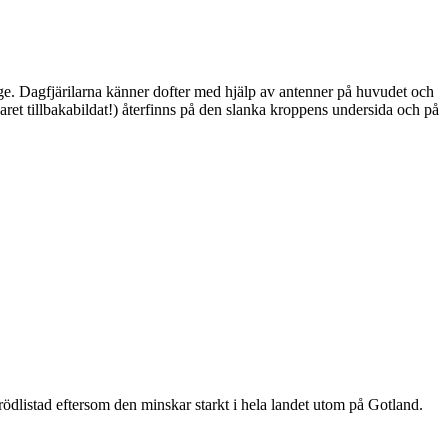
ge. Dagfjärilarna känner dofter med hjälp av antenner på huvudet och
ret tillbakabildat!) återfinns på den slanka kroppens undersida och på
är rödlistad eftersom den minskar starkt i hela landet utom på Gotland.