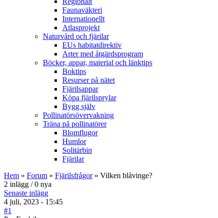
Regionalt
Faunaväkteri
Internationellt
Atlasprojekt
Naturvård och fjärilar
EUs habitatdirektiv
Arter med åtgärdsprogram
Böcker, appar, material och länktips
Boktips
Resurser på nätet
Fjärilsappar
Köpa fjärilsprylar
Bygg själv
Pollinatörsövervakning
Träna på pollinatörer
Blomflugor
Humlor
Solitärbin
Fjärilar
Hem
»
Forum
»
Fjärilsfrågor
» Vilken blåvinge?
2 inlägg / 0 nya
Senaste inlägg
4 juli, 2023 - 15:45
#1