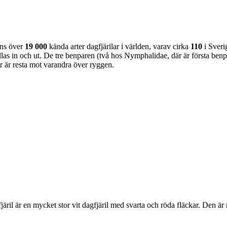
nns över
19 000
kända arter dagfjärilar i världen, varav cirka
110
i Sveri
as in och ut. De tre benparen (två hos Nymphalidae, där är första benpa
ar är resta mot varandra över ryggen.
lofjäril är en mycket stor vit dagfjäril med svarta och röda fläckar. Den 