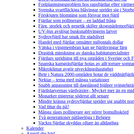
Fortplantningsproblem hos rapsfjärilar efter värmes
Svenska svartfläckiga blåvingar sprider sig i Storb
Förskjuten blomning som försvar mot fjäril
Fjärilar som pollinerare – en laddad fråga
Färg, storlek och genetik skiljer skogspärlemorfjär
UV-ljus avslöjar busksnabbvingens larver
Sydrovfjäril har smak för stadslivet
Handel med fjärilar omsätter miljontals dollar
Vätska i vingmembran kan ge fjärilsvingar färg
Drastisk minskning av danska habitatspecialister
Fjärilars spridning till nya områden i Sverige och
Spanska kamgräsfjärilar hotas av allt torrare somra
Mikroklimat avgör utvecklingshastighet
Bete i Natura 2000-områden hotar de väddnätfjäri
Nektar – tema med många variationer
Snabb anpassning till dagslängd hjälper svingelgräs
Fjärilslarvernas värdväxter– Mycket mer än en m
Monarker migrerar söderut allt senare
Mindre kräsna sydrovfjärilar sprider sig snabbt nor
Vad tittar du på?
Många slags pollinerare ger större bomullsskörd
Två generationer påfågelöga i Belgien
Vackra fjärilar skyddas oftare än alldagliga
Kalender
Anmäl dig här!