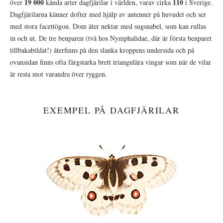
19 000
110
över
kända arter dagfjärilar i världen, varav cirka
i Sverige.
Dagfjärilarna känner dofter med hjälp av antenner på huvudet och ser
med stora facettögon. Dom äter nektar med sugsnabel, som kan rullas
in och ut. De tre benparen (två hos Nymphalidae, där är första benparet
tillbakabildat!) återfinns på den slanka kroppens undersida och på
ovansidan finns ofta färgstarka brett triangulära vingar som när de vilar
är resta mot varandra över ryggen.
EXEMPEL PÅ DAGFJÄRILAR