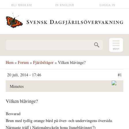
Hoppa till huvudinnehåll
BLI MEDLEM
IN ENGLISH
LOGGA IN
Sökformulär
Hem
»
Forum
»
Fjärilsfrågor
» Vilken blåvinge?
20 juli, 2014 - 17:46
#1
Mimetes
Vilken blåvinge?
Besvarad
Brun med tydlig orange bård på över- och undervingens översida.
Närmaste träff i Nationalnyckeln hona ljungblåvinge(?)