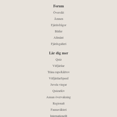
Forum
Översikt
Ämnen
Fjärilsfrågor
Bilder
Allmänt
Fjärilsgalleri
Lär dig mer
Quiz
Vitfjärilar
Träna raps/kål/rov
VitfjärilarSpeed
Juvela vingar
Quizarkiv
Annan övervakning
Regionalt
Faunaväkteri
Internationellt