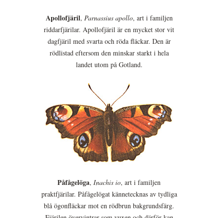
Apollofjäril
,
Parnassius apollo
, art i familjen
riddarfjärilar. Apollofjäril är en mycket stor vit
dagfjäril med svarta och röda fläckar. Den är
rödlistad eftersom den minskar starkt i hela
landet utom på Gotland.
Påfågelöga
,
Inachis io
, art i familjen
praktfjärilar. Påfågelögat kännetecknas av tydliga
blå ögonfläckar mot en rödbrun bakgrundsfärg.
Fjärilen övervintrar som vuxen och därför kan