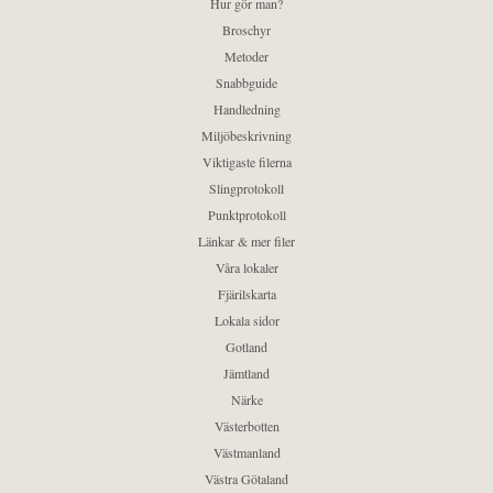
Hur gör man?
Broschyr
Metoder
Snabbguide
Handledning
Miljöbeskrivning
Viktigaste filerna
Slingprotokoll
Punktprotokoll
Länkar & mer filer
Våra lokaler
Fjärilskarta
Lokala sidor
Gotland
Jämtland
Närke
Västerbotten
Västmanland
Västra Götaland