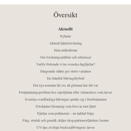
Översikt
Aktuellt
Nyheter
Aktuell fjärilsforskning
Hela artikellistan
Om forskningsartiklar och referenser
Varför förlorade vi tre svenska dagfjärilar?
Slingrande slåtter ger större variation
En öländsk blåvingehybrid
Det nya normala får oss att glömma hur det var
Fortplantningsproblem hos rapsfjärilar efter värmestress som larver
Svenska svartfläckiga blåvingar sprider sig i Storbritannien
Förskjuten blomning som försvar mot fjäril
Fjärilar som pollinerare – en laddad fråga
Färg, storlek och genetik skiljer skogspärlemorfjärilens former
UV-ljus avslöjar busksnabbvingens larver