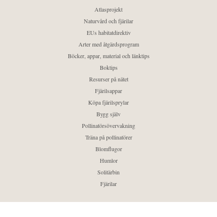
Atlasprojekt
Naturvård och fjärilar
EUs habitatdirektiv
Arter med åtgärdsprogram
Böcker, appar, material och länktips
Boktips
Resurser på nätet
Fjärilsappar
Köpa fjärilsprylar
Bygg själv
Pollinatörsövervakning
Träna på pollinatörer
Blomflugor
Humlor
Solitärbin
Fjärilar