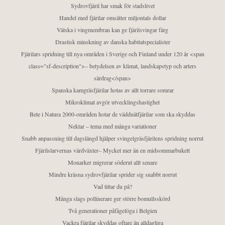
Sydrovfjäril har smak för stadslivet
Handel med fjärilar omsätter miljontals dollar
Vätska i vingmembran kan ge fjärilsvingar färg
Drastisk minskning av danska habitatspecialister
Fjärilars spridning till nya områden i Sverige och Finland under 120 år <span
class="sf-description">– betydelsen av klimat, landskapstyp och arters
särdrag</span>
Spanska kamgräsfjärilar hotas av allt torrare somrar
Mikroklimat avgör utvecklingshastighet
Bete i Natura 2000-områden hotar de väddnätfjärilar som ska skyddas
Nektar – tema med många variationer
Snabb anpassning till dagslängd hjälper svingelgräsfjärilens spridning norrut
Fjärilslarvernas värdväxter– Mycket mer än en midsommarbukett
Monarker migrerar söderut allt senare
Mindre kräsna sydrovfjärilar sprider sig snabbt norrut
Vad tittar du på?
Många slags pollinerare ger större bomullsskörd
Två generationer påfågelöga i Belgien
Vackra fjärilar skyddas oftare än alldagliga