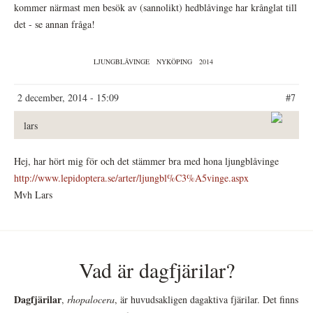
kommer närmast men besök av (sannolikt) hedblåvinge har krånglat till
det - se annan fråga!
LJUNGBLÅVINGE
NYKÖPING
2014
2 december, 2014 - 15:09
#7
lars
Hej, har hört mig för och det stämmer bra med hona ljungblåvinge
http://www.lepidoptera.se/arter/ljungbl%C3%A5vinge.aspx
Mvh Lars
Vad är dagfjärilar?
Dagfjärilar
,
rhopalocera
, är huvudsakligen dagaktiva fjärilar. Det finns