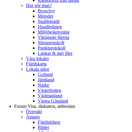
Rapportera från slinga
Hur gör man?
Broschyr
Metoder
Snabbguide
Handledning
Miljöbeskrivning
Viktigaste filerna
Slingprotokoll
Punktprotokoll
Länkar & mer filer
Våra lokaler
Fjärilskarta
Lokala sidor
Gotland
Jämtland
Närke
Västerbotten
Västmanland
Västra Götaland
Forum
Visa, diskutera, artbestäm
Översikt
Ämnen
Fjärilsfrågor
Bilder