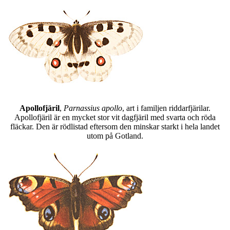
Apollofjäril
,
Parnassius apollo
, art i familjen riddarfjärilar.
Apollofjäril är en mycket stor vit dagfjäril med svarta och röda
fläckar. Den är rödlistad eftersom den minskar starkt i hela landet
utom på Gotland.