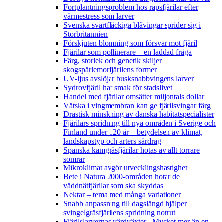
Fortplantningsproblem hos rapsfjärilar efter
värmestress som larver
Svenska svartfläckiga blåvingar sprider sig i
Storbritannien
Förskjuten blomning som försvar mot fjäril
Fjärilar som pollinerare – en laddad fråga
Färg, storlek och genetik skiljer
skogspärlemorfjärilens former
UV-ljus avslöjar busksnabbvingens larver
Sydrovfjäril har smak för stadslivet
Handel med fjärilar omsätter miljontals dollar
Vätska i vingmembran kan ge fjärilsvingar färg
Drastisk minskning av danska habitatspecialister
Fjärilars spridning till nya områden i Sverige och
Finland under 120 år
– betydelsen av klimat,
landskapstyp och arters särdrag
Spanska kamgräsfjärilar hotas av allt torrare
somrar
Mikroklimat avgör utvecklingshastighet
Bete i Natura 2000-områden hotar de
väddnätfjärilar som ska skyddas
Nektar – tema med många variationer
Snabb anpassning till dagslängd hjälper
svingelgräsfjärilens spridning norrut
Fjärilslarvernas värdväxter– Mycket mer än en