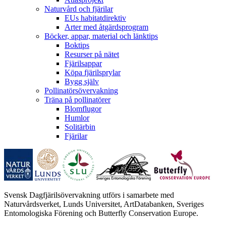
Naturvård och fjärilar
EUs habitatdirektiv
Arter med åtgärdsprogram
Böcker, appar, material och länktips
Boktips
Resurser på nätet
Fjärilsappar
Köpa fjärilsprylar
Bygg själv
Pollinatörsövervakning
Träna på pollinatörer
Blomflugor
Humlor
Solitärbin
Fjärilar
Svensk Dagfjärilsövervakning utförs i samarbete med
Naturvårdsverket, Lunds Universitet, ArtDatabanken, Sveriges
Entomologiska Förening och Butterfly Conservation Europe.