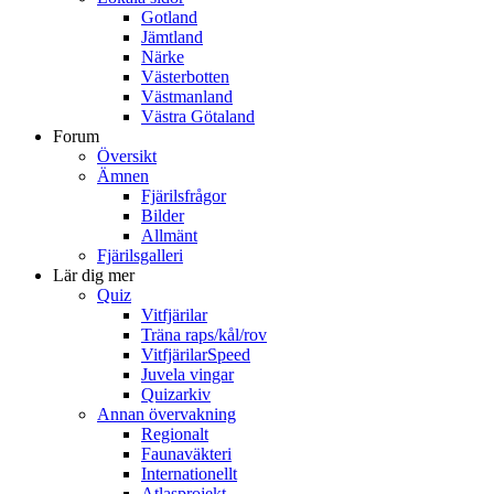
Gotland
Jämtland
Närke
Västerbotten
Västmanland
Västra Götaland
Forum
Översikt
Ämnen
Fjärilsfrågor
Bilder
Allmänt
Fjärilsgalleri
Lär dig mer
Quiz
Vitfjärilar
Träna raps/kål/rov
VitfjärilarSpeed
Juvela vingar
Quizarkiv
Annan övervakning
Regionalt
Faunaväkteri
Internationellt
Atlasprojekt