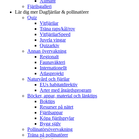
Allmänt
Fjärilsgalleri
Lär dig mer
Dagfjärilar & pollinatörer
Quiz
Vitfjärilar
Träna raps/kål/rov
VitfjärilarSpeed
Juvela vingar
Quizarkiv
Annan övervakning
Regionalt
Faunaväkteri
Internationellt
Atlasprojekt
Naturvård och fjärilar
EUs habitatdirektiv
Arter med åtgärdsprogram
Böcker, appar, material och länktips
Boktips
Resurser på nätet
Fjärilsappar
Köpa fjärilsprylar
Bygg själv
Pollinatörsövervakning
Träna på pollinatörer