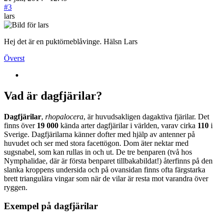
#3
lars
Hej det är en puktörneblåvinge. Hälsn Lars
Överst
Vad är dagfjärilar?
Dagfjärilar
,
rhopalocera
, är huvudsakligen dagaktiva fjärilar. Det
finns över
19 000
kända arter dagfjärilar i världen, varav cirka
110
i
Sverige. Dagfjärilarna känner dofter med hjälp av antenner på
huvudet och ser med stora facettögon. Dom äter nektar med
sugsnabel, som kan rullas in och ut. De tre benparen (två hos
Nymphalidae, där är första benparet tillbakabildat!) återfinns på den
slanka kroppens undersida och på ovansidan finns ofta färgstarka
brett triangulära vingar som när de vilar är resta mot varandra över
ryggen.
Exempel på dagfjärilar