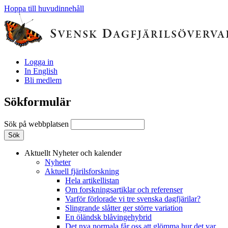
Hoppa till huvudinnehåll
Logga in
In English
Bli medlem
Sökformulär
Sök på webbplatsen
Aktuellt
Nyheter och kalender
Nyheter
Aktuell fjärilsforskning
Hela artikellistan
Om forskningsartiklar och referenser
Varför förlorade vi tre svenska dagfjärilar?
Slingrande slåtter ger större variation
En öländsk blåvingehybrid
Det nya normala får oss att glömma hur det var