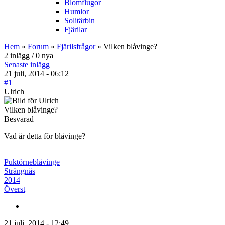
Blomflugor
Humlor
Solitärbin
Fjärilar
Hem
»
Forum
»
Fjärilsfrågor
» Vilken blåvinge?
2 inlägg / 0 nya
Senaste inlägg
21 juli, 2014 - 06:12
#1
Ulrich
Vilken blåvinge?
Besvarad
Vad är detta för blåvinge?
Puktörneblåvinge
Strängnäs
2014
Överst
21 juli, 2014 - 12:49