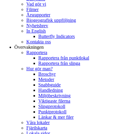
Vad gör vi
Filmer
Årsrapporter
Biogeografisk uppföljning
Nyhetsbrev
In English
Butterfly Indicators
Kontakta oss
Övervakningen
Rapportera
Rapportera från punktlokal
Rapportera från slinga
Hur gör man?
Broschyr
Metoder
Snabbguide
Handledning
Miljöbeskrivning
Viktigaste filerna
Slingprotokoll
Punktprotokoll
Länkar & mer filer
Våra lokaler
Fjärilskarta
Lokala sidor