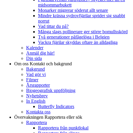
midsommarbukett
Monarker migrerar söderut allt senare
Mindre kräsna sydrovfjärilar sprider sig snabbt
norrut
Vad tittar du på?
Många slags pollinerare ger större bomullsskörd
Två generationer påfågelöga i Belgien
Vackra fjärilar skyddas oftare än alldagliga
Kalender
Anmäl dig här!
Din sida
Om oss
Kontakt och bakgrund
Bakgrund
Vad gör vi
Filmer
Årsrapporter
Biogeografisk uppföljning
Nyhetsbrev
In English
Butterfly Indicators
Kontakta oss
Övervakningen
Rapportera eller sök
Rapportera
Rapportera från punktlokal