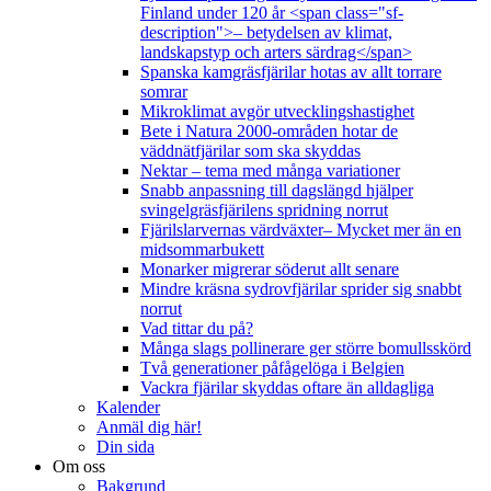
Finland under 120 år <span class="sf-
description">– betydelsen av klimat,
landskapstyp och arters särdrag</span>
Spanska kamgräsfjärilar hotas av allt torrare
somrar
Mikroklimat avgör utvecklingshastighet
Bete i Natura 2000-områden hotar de
väddnätfjärilar som ska skyddas
Nektar – tema med många variationer
Snabb anpassning till dagslängd hjälper
svingelgräsfjärilens spridning norrut
Fjärilslarvernas värdväxter– Mycket mer än en
midsommarbukett
Monarker migrerar söderut allt senare
Mindre kräsna sydrovfjärilar sprider sig snabbt
norrut
Vad tittar du på?
Många slags pollinerare ger större bomullsskörd
Två generationer påfågelöga i Belgien
Vackra fjärilar skyddas oftare än alldagliga
Kalender
Anmäl dig här!
Din sida
Om oss
Bakgrund