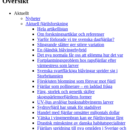
Översikt
Aktuellt
Nyheter
Aktuell fjärilsforskning
Hela artikellistan
Om forskningsartiklar och referenser
Varför förlorade vi tre svenska dagfjärilar?
Slingrande slåtter ger större variation
En öländsk blåvingehybrid
Det nya normala får oss att glömma hur det var
Fortplantningsproblem hos rapsfjärilar efter
värmestress som larver
Svenska svartfläckiga blåvingar sprider sig i
Storbritannien
Förskjuten blomning som försvar mot fjäril
Fjärilar som pollinerare – en laddad fråga
Färg, storlek och genetik skiljer
skogspärlemorfjärilens former
UV-ljus avslöjar busksnabbvingens larver
Sydrovfjäril har smak för stadslivet
Handel med fjärilar omsätter miljontals dollar
Vätska i vingmembran kan ge fjärilsvingar färg
Drastisk minskning av danska habitatspecialister
Fjärilars spridning till nya områden i Sverige och