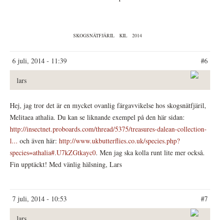
SKOGSNÄTFJÄRIL
KIL
2014
6 juli, 2014 - 11:39
#6
lars
Hej, jag tror det är en mycket ovanlig färgavvikelse hos skogsnätfjäril,
Melitaea athalia. Du kan se liknande exempel på den här sidan:
http://insectnet.proboards.com/thread/5375/treasures-dalean-collection-
l...
och även här:
http://www.ukbutterflies.co.uk/species.php?
species=athalia#.U7kZGtkayc0
. Men jag ska kolla runt lite mer också.
Fin upptäckt! Med vänlig hälsning, Lars
7 juli, 2014 - 10:53
#7
lars