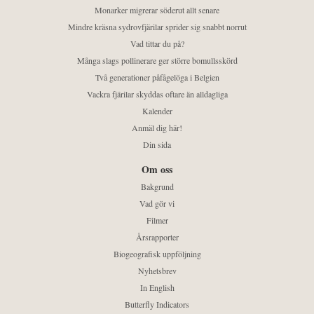
Monarker migrerar söderut allt senare
Mindre kräsna sydrovfjärilar sprider sig snabbt norrut
Vad tittar du på?
Många slags pollinerare ger större bomullsskörd
Två generationer påfågelöga i Belgien
Vackra fjärilar skyddas oftare än alldagliga
Kalender
Anmäl dig här!
Din sida
Om oss
Bakgrund
Vad gör vi
Filmer
Årsrapporter
Biogeografisk uppföljning
Nyhetsbrev
In English
Butterfly Indicators