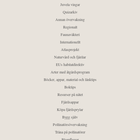
Juvela vingar
Quizarkiv
Annan övervakning
Regionalt
Faunaväkteri
Internationellt
Atlasprojekt
Naturvård och fjärilar
EUs habitatdirektiv
Arter med åtgärdsprogram
Böcker, appar, material och länktips
Boktips
Resurser på nätet
Fjärilsappar
Köpa fjärilsprylar
Bygg själv
Pollinatörsövervakning
Träna på pollinatörer
Blomflugor