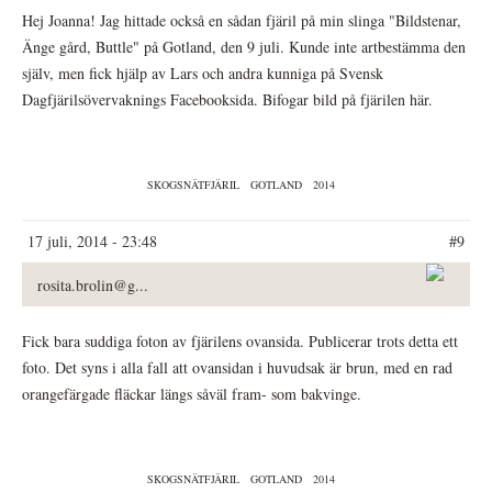
Hej Joanna! Jag hittade också en sådan fjäril på min slinga "Bildstenar,
Änge gård, Buttle" på Gotland, den 9 juli. Kunde inte artbestämma den
själv, men fick hjälp av Lars och andra kunniga på Svensk
Dagfjärilsövervaknings Facebooksida. Bifogar bild på fjärilen här.
SKOGSNÄTFJÄRIL
GOTLAND
2014
17 juli, 2014 - 23:48
#9
rosita.brolin@g...
Fick bara suddiga foton av fjärilens ovansida. Publicerar trots detta ett
foto. Det syns i alla fall att ovansidan i huvudsak är brun, med en rad
orangefärgade fläckar längs såväl fram- som bakvinge.
SKOGSNÄTFJÄRIL
GOTLAND
2014