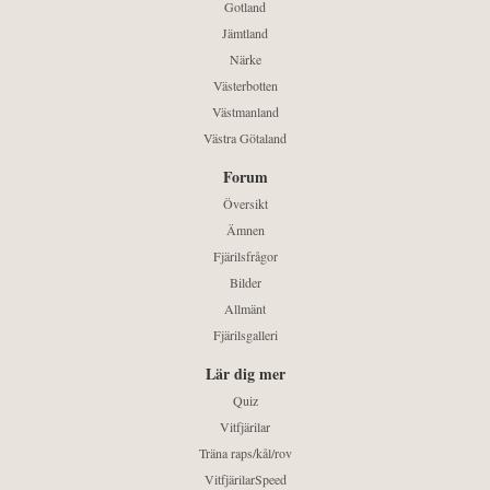
Gotland
Jämtland
Närke
Västerbotten
Västmanland
Västra Götaland
Forum
Översikt
Ämnen
Fjärilsfrågor
Bilder
Allmänt
Fjärilsgalleri
Lär dig mer
Quiz
Vitfjärilar
Träna raps/kål/rov
VitfjärilarSpeed