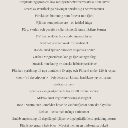
Fortplantningsproblem hos rapsfjärilar efter värmestress som larver
Svenska svartfläckiga blåvingar sprider sig i Storbritannien
Förskjuten blomning som försvar mot fjäril
Fjärilar som pollinerare – en laddad fråga
Färg, storlek och genetik skiljer skogspärlemorfjärilens former
UV-ljus avslöjar busksnabbvingens larver
Sydrovfjäril har smak för stadslivet
Handel med fjärilar omsätter miljontals dollar
Vätska i vingmembran kan ge fjärilsvingar färg
Drastisk minskning av danska habitatspecialister
Fjärilars spridning till nya områden i Sverige och Finland under 120 år <span
class="sf-description">– betydelsen av klimat, landskapstyp och arters
särdrag</span>
Spanska kamgräsfjärilar hotas av allt torrare somrar
Mikroklimat avgör utvecklingshastighet
Bete i Natura 2000-områden hotar de väddnätfjärilar som ska skyddas
Nektar – tema med många variationer
Snabb anpassning till dagslängd hjälper svingelgräsfjärilens spridning norrut
Fjärilslarvernas värdväxter– Mycket mer än en midsommarbukett