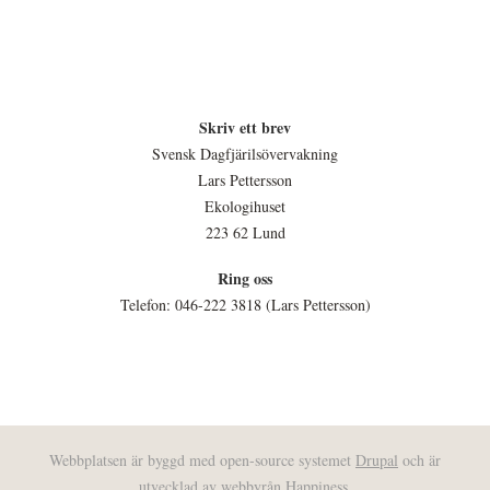
Skriv ett brev
Svensk Dagfjärilsövervakning
Lars Pettersson
Ekologihuset
223 62 Lund
Ring oss
Telefon: 046-222 3818 (Lars Pettersson)
Webbplatsen är byggd med open-source systemet
Drupal
och är
utvecklad av webbyrån
Happiness
.