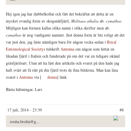
Hej igen jag har dubbelkollat och fått det bekräftat att detta är en
mycket ovanlig form av skogsnätfjäril,
Melitaea athalia
ab.
cymathoe
.
Möjligen kan formen kallas olika namn i olika skrifter men ab.
cymathoe
är nog vanligaste namnet. Just denna form är lite roligt att det
var just den, jag läste nämligen bara för någon vecka sedan i
Royal
Entomological Societys
tidskrift
Antenna
om någon som hittat en
likadan fjäril i Italien och funderade på om det var en tidigare okänd
gräsfjärilsart. Utan att ha läst den artikeln och svaret på den hade jag
haft svårt att få rätt på din fjäril trots de fina bilderna. Man kan läsa
svaret i
Antenna
via [
denna
] länk
Bästa hälsningar, Lars
17 juli, 2014 - 23:39
#8
rosita.brolin@g...