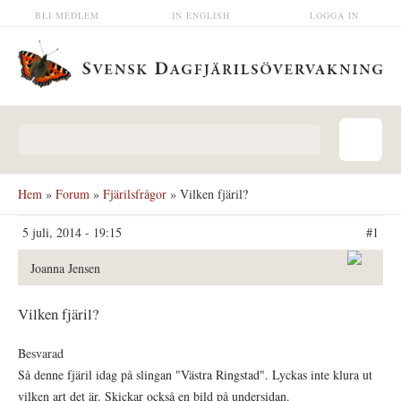
Hoppa till huvudinnehåll
BLI MEDLEM
IN ENGLISH
LOGGA IN
Sökformulär
Hem
»
Forum
»
Fjärilsfrågor
» Vilken fjäril?
5 juli, 2014 - 19:15
#1
Joanna Jensen
Vilken fjäril?
Besvarad
Så denne fjäril idag på slingan "Västra Ringstad". Lyckas inte klura ut
vilken art det är. Skickar också en bild på undersidan.