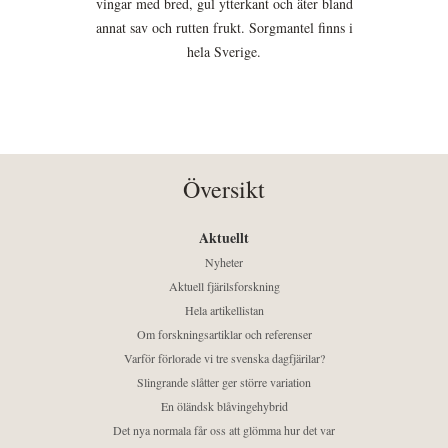
vingar med bred, gul ytterkant och äter bland
annat sav och rutten frukt. Sorgmantel finns i
hela Sverige.
Översikt
Aktuellt
Nyheter
Aktuell fjärilsforskning
Hela artikellistan
Om forskningsartiklar och referenser
Varför förlorade vi tre svenska dagfjärilar?
Slingrande slåtter ger större variation
En öländsk blåvingehybrid
Det nya normala får oss att glömma hur det var