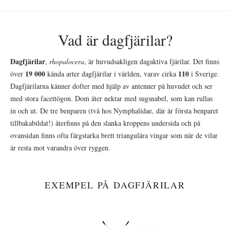
Vad är dagfjärilar?
Dagfjärilar
,
rhopalocera
, är huvudsakligen dagaktiva fjärilar. Det finns
19 000
110
över
kända arter dagfjärilar i världen, varav cirka
i Sverige.
Dagfjärilarna känner dofter med hjälp av antenner på huvudet och ser
med stora facettögon. Dom äter nektar med sugsnabel, som kan rullas
in och ut. De tre benparen (två hos Nymphalidae, där är första benparet
tillbakabildat!) återfinns på den slanka kroppens undersida och på
ovansidan finns ofta färgstarka brett triangulära vingar som när de vilar
är resta mot varandra över ryggen.
EXEMPEL PÅ DAGFJÄRILAR