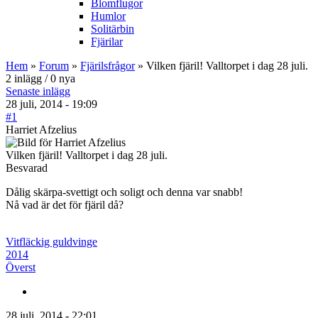
Blomflugor
Humlor
Solitärbin
Fjärilar
Hem
»
Forum
»
Fjärilsfrågor
» Vilken fjäril! Valltorpet i dag 28 juli.
2 inlägg / 0 nya
Senaste inlägg
28 juli, 2014 - 19:09
#1
Harriet Afzelius
Vilken fjäril! Valltorpet i dag 28 juli.
Besvarad
Dålig skärpa-svettigt och soligt och denna var snabb!
Nå vad är det för fjäril då?
Vitfläckig guldvinge
2014
Överst
28 juli, 2014 - 22:01