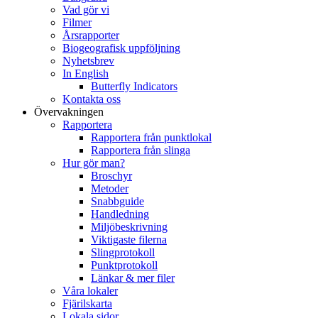
Vad gör vi
Filmer
Årsrapporter
Biogeografisk uppföljning
Nyhetsbrev
In English
Butterfly Indicators
Kontakta oss
Övervakningen
Rapportera
Rapportera från punktlokal
Rapportera från slinga
Hur gör man?
Broschyr
Metoder
Snabbguide
Handledning
Miljöbeskrivning
Viktigaste filerna
Slingprotokoll
Punktprotokoll
Länkar & mer filer
Våra lokaler
Fjärilskarta
Lokala sidor