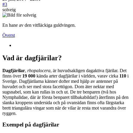
#3
solveig
En hane av den vitfläckiga guldvingen.
Överst
Vad är dagfjärilar?
Dagfjärilar
,
rhopalocera
, är huvudsakligen dagaktiva fjärilar. Det
finns över
19 000
kända arter dagfjärilar i världen, varav cirka
110
i
Sverige. Dagfjärilarna känner dofter med hjälp av antenner på
huvudet och ser med stora facettögon. Dom äter nektar med
sugsnabel, som kan rullas in och ut. De tre benparen (två hos
Nymphalidae, där är första benparet tillbakabildat!) återfinns på den
slanka kroppens undersida och på ovansidan finns ofta färgstarka
brett triangulära vingar som när de vilar är resta mot varandra över
ryggen.
Exempel på dagfjärilar