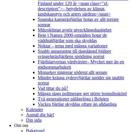
Finland under 120 år <span class="sf-
description">– betydelsen av klimat,
landskapstyp och arters särdrag</span>
Spanska kamgräsfjärilar hotas av allt torrare
somrar
Mikroklimat avgör utvecklingshastighet
Bete i Natura 2000-områden hotar de
väddnätfjärilar som ska skyddas
Nektar – tema med många variationer
Snabb anpassning till dagslängd hjälper
svingelgräsfjärilens spridning norrut
Fjärilslarvernas värdväxter– Mycket mer än en
midsommarbukett
Monarker migrerar söderut allt senare
Mindre kräsna sydrovfjärilar sprider sig snabbt
norrut
Vad tittar du på?
Många slags pollinerare ger större bomullsskörd
Två generationer påfågelöga i Belgien
Vackra fjärilar skyddas oftare än alldagliga
Kalender
Anmäl dig här!
Din sida
Om oss
Bakgrund