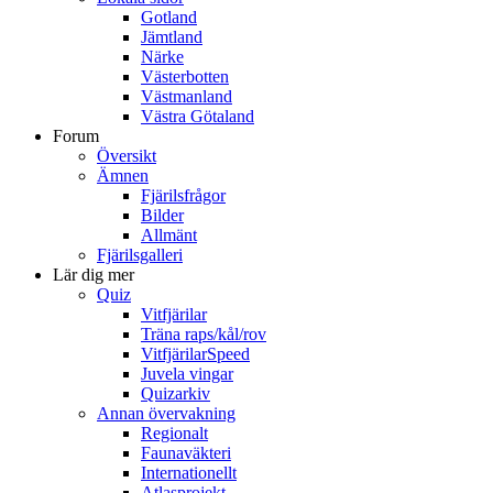
Gotland
Jämtland
Närke
Västerbotten
Västmanland
Västra Götaland
Forum
Översikt
Ämnen
Fjärilsfrågor
Bilder
Allmänt
Fjärilsgalleri
Lär dig mer
Quiz
Vitfjärilar
Träna raps/kål/rov
VitfjärilarSpeed
Juvela vingar
Quizarkiv
Annan övervakning
Regionalt
Faunaväkteri
Internationellt
Atlasprojekt