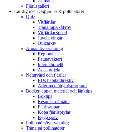
Allmänt
Fjärilsgalleri
Lär dig mer
Dagfjärilar & pollinatörer
Quiz
Vitfjärilar
Träna raps/kål/rov
VitfjärilarSpeed
Juvela vingar
Quizarkiv
Annan övervakning
Regionalt
Faunaväkteri
Internationellt
Atlasprojekt
Naturvård och fjärilar
EUs habitatdirektiv
Arter med åtgärdsprogram
Böcker, appar, material och länktips
Boktips
Resurser på nätet
Fjärilsappar
Köpa fjärilsprylar
Bygg själv
Pollinatörsövervakning
Träna på pollinatörer