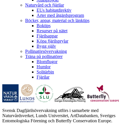
Naturvård och fjärilar
EUs habitatdirektiv
Arter med åtgärdsprogram
Böcker, appar, material och länktips
Boktips
Resurser på nätet
Fjärilsappar
Köpa fjärilsprylar
Bygg själv
Pollinatörsövervakning
Träna på pollinatörer
Blomflugor
Humlor
Solitärbin
Fjärilar
Svensk Dagfjärilsövervakning utförs i samarbete med
Naturvårdsverket, Lunds Universitet, ArtDatabanken, Sveriges
Entomologiska Förening och Butterfly Conservation Europe.