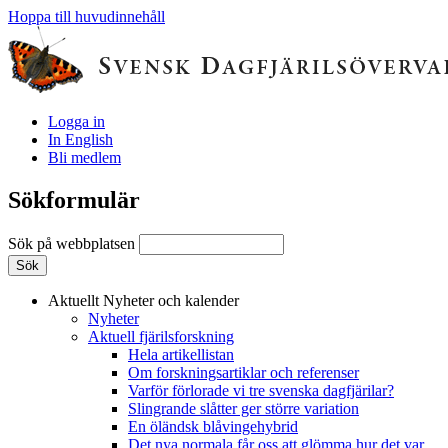
Hoppa till huvudinnehåll
Logga in
In English
Bli medlem
Sökformulär
Sök på webbplatsen
Aktuellt
Nyheter och kalender
Nyheter
Aktuell fjärilsforskning
Hela artikellistan
Om forskningsartiklar och referenser
Varför förlorade vi tre svenska dagfjärilar?
Slingrande slåtter ger större variation
En öländsk blåvingehybrid
Det nya normala får oss att glömma hur det var