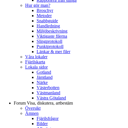
Rapportera från slinga
Hur gör man?
Broschyr
Metoder
Snabbguide
Handledning
Miljöbeskrivning
Viktigaste filerna
Slingprotokoll
Punktprotokoll
Länkar & mer filer
Våra lokaler
Fjärilskarta
Lokala sidor
Gotland
Jämtland
Närke
Västerbotten
Västmanland
Västra Götaland
Forum
Visa, diskutera, artbestäm
Översikt
Ämnen
Fjärilsfrågor
Bilder