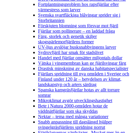
Fortplantningsproblem hos rapsfjärilar efter
värmestress som larver
Svenska svartfläckiga blåvingar sprider sig i
Storbritannien
Förskjuten blomning som försvar mot fjäril
Fjärilar som pollinerare – en laddad fråga
Färg, storlek och genetik skiljer
skogspärlemorfjärilens former
UV-ljus avslöjar busksnabbvingens larver
Sydrovfjäril har smak för stadslivet
Handel med fjärilar omsätter miljontals dollar
Vätska i vingmembran kan ge fjärilsvingar färg
Drastisk minskning av danska habitatspecialister
Fjärilars spridning till nya områden i Sverige och
Finland under 120 år
– betydelsen av klimat,
landskapstyp och arters särdrag
Spanska kamgräsfjärilar hotas av allt torrare
somrar
Mikroklimat avgör utvecklingshastighet
Bete i Natura 2000-områden hotar de
väddnätfjärilar som ska skyddas
Nektar – tema med många variationer
Snabb anpassning till dagslängd hjälper
svingelgräsfjärilens spridning norrut
Fjärilslarvernas värdväxter– Mycket mer än en