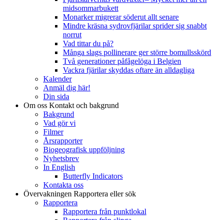
midsommarbukett
Monarker migrerar söderut allt senare
Mindre kräsna sydrovfjärilar sprider sig snabbt
norrut
Vad tittar du på?
Många slags pollinerare ger större bomullsskörd
Två generationer påfågelöga i Belgien
Vackra fjärilar skyddas oftare än alldagliga
Kalender
Anmäl dig här!
Din sida
Om oss
Kontakt och bakgrund
Bakgrund
Vad gör vi
Filmer
Årsrapporter
Biogeografisk uppföljning
Nyhetsbrev
In English
Butterfly Indicators
Kontakta oss
Övervakningen
Rapportera eller sök
Rapportera
Rapportera från punktlokal