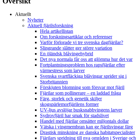
Översikt
Aktuellt
Nyheter
Aktuell fjärilsforskning
Hela artikellistan
Om forskningsartiklar och referenser
Varför förlorade vi tre svenska dagfjärilar?
Slingrande slåtter ger större variation
En öländsk blåvingehybrid
Det nya normala får oss att glömma hur det var
Fortplantningsproblem hos rapsfjärilar efter
värmestress som larver
Svenska svartfläckiga blåvingar sprider sig i
Storbritannien
Förskjuten blomning som försvar mot fjäril
Fjärilar som pollinerare – en laddad fråga
Färg, storlek och genetik skiljer
skogspärlemorfjärilens former
UV-ljus avslöjar busksnabbvingens larver
Sydrovfjäril har smak för stadslivet
Handel med fjärilar omsätter miljontals dollar
Vätska i vingmembran kan ge fjärilsvingar färg
Drastisk minskning av danska habitatspecialister
Fjärilars spridning till nya områden i Sverige och