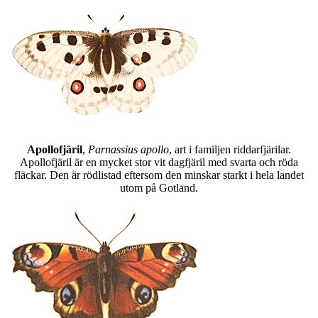
Apollofjäril
,
Parnassius apollo
, art i familjen riddarfjärilar.
Apollofjäril är en mycket stor vit dagfjäril med svarta och röda
fläckar. Den är rödlistad eftersom den minskar starkt i hela landet
utom på Gotland.