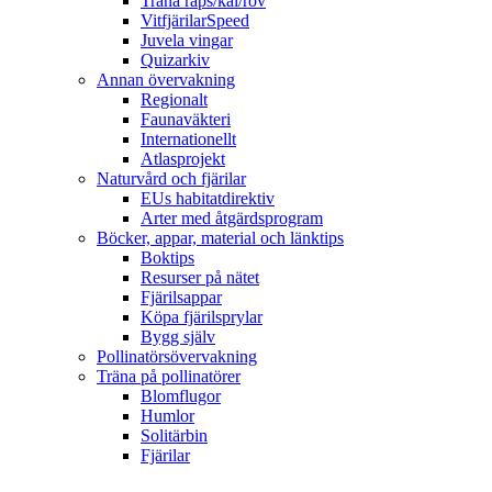
Träna raps/kål/rov
VitfjärilarSpeed
Juvela vingar
Quizarkiv
Annan övervakning
Regionalt
Faunaväkteri
Internationellt
Atlasprojekt
Naturvård och fjärilar
EUs habitatdirektiv
Arter med åtgärdsprogram
Böcker, appar, material och länktips
Boktips
Resurser på nätet
Fjärilsappar
Köpa fjärilsprylar
Bygg själv
Pollinatörsövervakning
Träna på pollinatörer
Blomflugor
Humlor
Solitärbin
Fjärilar