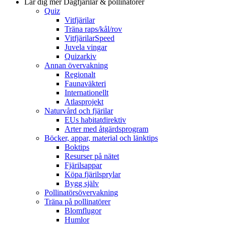
Lär dig mer
Dagfjärilar & pollinatörer
Quiz
Vitfjärilar
Träna raps/kål/rov
VitfjärilarSpeed
Juvela vingar
Quizarkiv
Annan övervakning
Regionalt
Faunaväkteri
Internationellt
Atlasprojekt
Naturvård och fjärilar
EUs habitatdirektiv
Arter med åtgärdsprogram
Böcker, appar, material och länktips
Boktips
Resurser på nätet
Fjärilsappar
Köpa fjärilsprylar
Bygg själv
Pollinatörsövervakning
Träna på pollinatörer
Blomflugor
Humlor