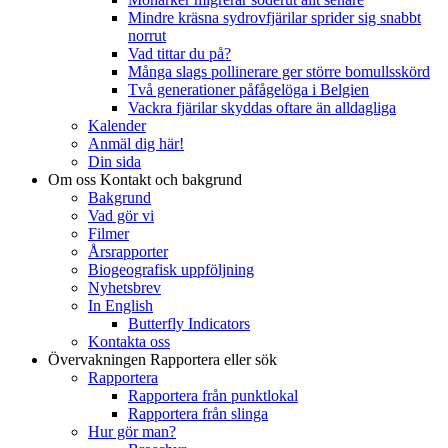
Mindre kräsna sydrovfjärilar sprider sig snabbt
norrut
Vad tittar du på?
Många slags pollinerare ger större bomullsskörd
Två generationer påfågelöga i Belgien
Vackra fjärilar skyddas oftare än alldagliga
Kalender
Anmäl dig här!
Din sida
Om oss
Kontakt och bakgrund
Bakgrund
Vad gör vi
Filmer
Årsrapporter
Biogeografisk uppföljning
Nyhetsbrev
In English
Butterfly Indicators
Kontakta oss
Övervakningen
Rapportera eller sök
Rapportera
Rapportera från punktlokal
Rapportera från slinga
Hur gör man?