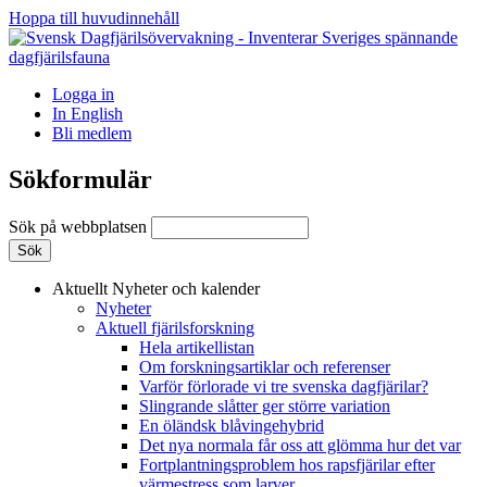
Hoppa till huvudinnehåll
Logga in
In English
Bli medlem
Sökformulär
Sök på webbplatsen
Aktuellt
Nyheter och kalender
Nyheter
Aktuell fjärilsforskning
Hela artikellistan
Om forskningsartiklar och referenser
Varför förlorade vi tre svenska dagfjärilar?
Slingrande slåtter ger större variation
En öländsk blåvingehybrid
Det nya normala får oss att glömma hur det var
Fortplantningsproblem hos rapsfjärilar efter
värmestress som larver