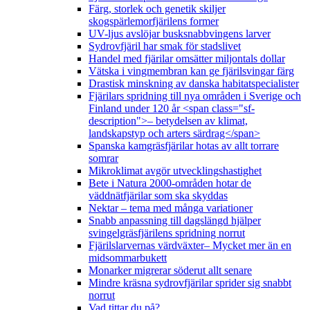
Färg, storlek och genetik skiljer
skogspärlemorfjärilens former
UV-ljus avslöjar busksnabbvingens larver
Sydrovfjäril har smak för stadslivet
Handel med fjärilar omsätter miljontals dollar
Vätska i vingmembran kan ge fjärilsvingar färg
Drastisk minskning av danska habitatspecialister
Fjärilars spridning till nya områden i Sverige och
Finland under 120 år <span class="sf-
description">– betydelsen av klimat,
landskapstyp och arters särdrag</span>
Spanska kamgräsfjärilar hotas av allt torrare
somrar
Mikroklimat avgör utvecklingshastighet
Bete i Natura 2000-områden hotar de
väddnätfjärilar som ska skyddas
Nektar – tema med många variationer
Snabb anpassning till dagslängd hjälper
svingelgräsfjärilens spridning norrut
Fjärilslarvernas värdväxter– Mycket mer än en
midsommarbukett
Monarker migrerar söderut allt senare
Mindre kräsna sydrovfjärilar sprider sig snabbt
norrut
Vad tittar du på?