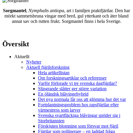
Sorgmantel
,
Nymphalis antiopa
, art i familjen praktfjärilar. Den har
mörkt sammetsbruna vingar med bred, gul ytterkant och äter bland
annat sav och rutten frukt. Sorgmantel finns i hela Sverige.
Översikt
Aktuellt
Nyheter
Aktuell fjärilsforskning
Hela artikellistan
Om forskningsartiklar och referenser
Varför förlorade vi tre svenska dagfjärilar?
Slingrande slåtter ger större variation
En öländsk blåvingehybrid
Det nya normala får oss att glömma hur det var
Fortplantningsproblem hos rapsfjärilar efter
värmestress som larver
Svenska svartfläckiga blåvingar sprider sig i
Storbritannien
Förskjuten blomning som försvar mot fjäril
Fjärilar som pollinerare – en laddad fråga