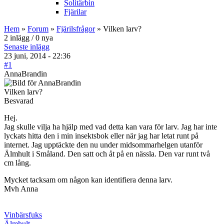
Solitärbin
Fjärilar
Hem
»
Forum
»
Fjärilsfrågor
» Vilken larv?
2 inlägg / 0 nya
Senaste inlägg
23 juni, 2014 - 22:36
#1
AnnaBrandin
Vilken larv?
Besvarad
Hej.
Jag skulle vilja ha hjälp med vad detta kan vara för larv. Jag har inte
lyckats hitta den i min insektsbok eller när jag har letat runt på
internet. Jag upptäckte den nu under midsommarhelgen utanför
Älmhult i Småland. Den satt och åt på en nässla. Den var runt två
cm lång.
Mycket tacksam om någon kan identifiera denna larv.
Mvh Anna
Vinbärsfuks
Älmhult