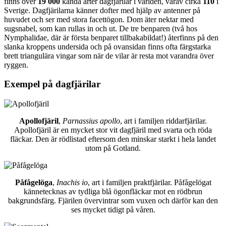
finns över
19 000
kända arter dagfjärilar i världen, varav cirka
110
i
Sverige. Dagfjärilarna känner dofter med hjälp av antenner på
huvudet och ser med stora facettögon. Dom äter nektar med
sugsnabel, som kan rullas in och ut. De tre benparen (två hos
Nymphalidae, där är första benparet tillbakabildat!) återfinns på den
slanka kroppens undersida och på ovansidan finns ofta färgstarka
brett triangulära vingar som när de vilar är resta mot varandra över
ryggen.
Exempel på dagfjärilar
Apollofjäril
,
Parnassius apollo
, art i familjen riddarfjärilar.
Apollofjäril är en mycket stor vit dagfjäril med svarta och röda
fläckar. Den är rödlistad eftersom den minskar starkt i hela landet
utom på Gotland.
Påfågelöga
,
Inachis io
, art i familjen praktfjärilar. Påfågelögat
kännetecknas av tydliga blå ögonfläckar mot en rödbrun
bakgrundsfärg. Fjärilen övervintrar som vuxen och därför kan den
ses mycket tidigt på våren.