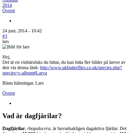
2014
Överst
24 juni, 2014 - 10:42
#3
lars
Hej,
Det är en vinbärsfuks du hittat, du kan hitta fler bilder på larver av
den via denna länk:
http://www.ukbutterflies.co.uk/species.php?
species=c-album#Larva
Bästa hälsningar, Lars
Överst
Vad är dagfjärilar?
Dagfjärilar
,
rhopalocera
, är huvudsakligen dagaktiva fjärilar. Det