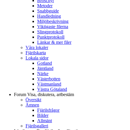
Broschyr
Metoder
Snabbguide
Handledning
Miljöbeskrivning
Viktigaste filerna
Slingprotokoll
Punktprotokoll
Länkar & mer filer
Våra lokaler
Fjärilskarta
Lokala sidor
Gotland
Jämtland
Närke
Västerbotten
Västmanland
Västra Götaland
Forum
Visa, diskutera, artbestäm
Översikt
Ämnen
Fjärilsfrågor
Bilder
Allmänt
Fjärilsgalleri