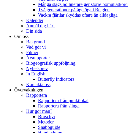
Många slags pollinerare ger större bomullsskörd
Två generationer påfågelöga i Belgien
Vackra fjärilar skyddas oftare än alldagliga
Kalender
Anmäl dig här!
Din sida
Om oss
Bakgrund
Vad gör vi
Filmer
Årsrapporter
Biogeografisk uppföljning
Nyhetsbrev
In English
Butterfly Indicators
Kontakta oss
Övervakningen
Rapportera
Rapportera från punktlokal
Rapportera från slinga
Hur gör man?
Broschyr
Metoder
Snabbguide
Handledning