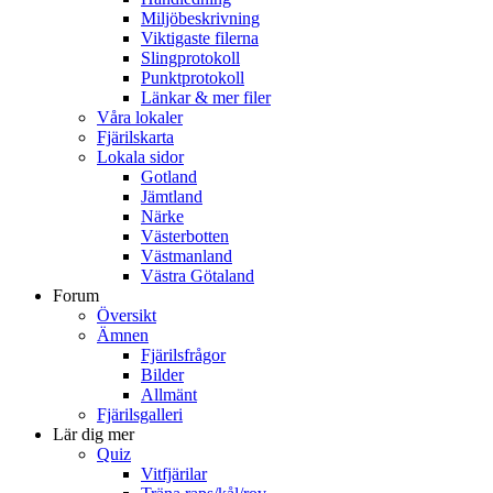
Miljöbeskrivning
Viktigaste filerna
Slingprotokoll
Punktprotokoll
Länkar & mer filer
Våra lokaler
Fjärilskarta
Lokala sidor
Gotland
Jämtland
Närke
Västerbotten
Västmanland
Västra Götaland
Forum
Översikt
Ämnen
Fjärilsfrågor
Bilder
Allmänt
Fjärilsgalleri
Lär dig mer
Quiz
Vitfjärilar