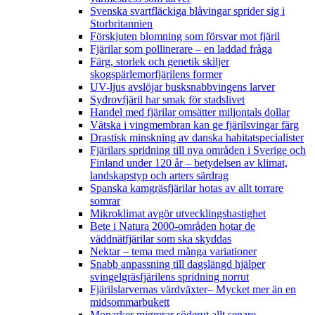
Svenska svartfläckiga blåvingar sprider sig i
Storbritannien
Förskjuten blomning som försvar mot fjäril
Fjärilar som pollinerare – en laddad fråga
Färg, storlek och genetik skiljer
skogspärlemorfjärilens former
UV-ljus avslöjar busksnabbvingens larver
Sydrovfjäril har smak för stadslivet
Handel med fjärilar omsätter miljontals dollar
Vätska i vingmembran kan ge fjärilsvingar färg
Drastisk minskning av danska habitatspecialister
Fjärilars spridning till nya områden i Sverige och
Finland under 120 år
– betydelsen av klimat,
landskapstyp och arters särdrag
Spanska kamgräsfjärilar hotas av allt torrare
somrar
Mikroklimat avgör utvecklingshastighet
Bete i Natura 2000-områden hotar de
väddnätfjärilar som ska skyddas
Nektar – tema med många variationer
Snabb anpassning till dagslängd hjälper
svingelgräsfjärilens spridning norrut
Fjärilslarvernas värdväxter– Mycket mer än en
midsommarbukett
Monarker migrerar söderut allt senare