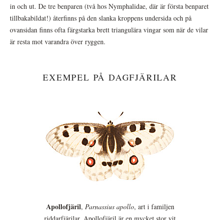
in och ut. De tre benparen (två hos Nymphalidae, där är första benparet
tillbakabildat!) återfinns på den slanka kroppens undersida och på
ovansidan finns ofta färgstarka brett triangulära vingar som när de vilar
är resta mot varandra över ryggen.
EXEMPEL PÅ DAGFJÄRILAR
Apollofjäril
,
Parnassius apollo
, art i familjen
riddarfjärilar. Apollofjäril är en mycket stor vit