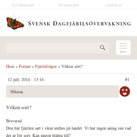
Hoppa till huvudinnehåll
BLI MEDLEM
IN ENGLISH
LOGGA IN
Sökformulär
Hem
»
Forum
»
Fjärilsfrågor
» Vilken sort?
12 juli, 2014 - 13:16
#1
N0oraa
Vilken sort?
Besvarad
Den här fjärilen satt i vårat utehus på landet. Vi har ingen aning om vad
det är för sort. Kan någon hjälpa till?