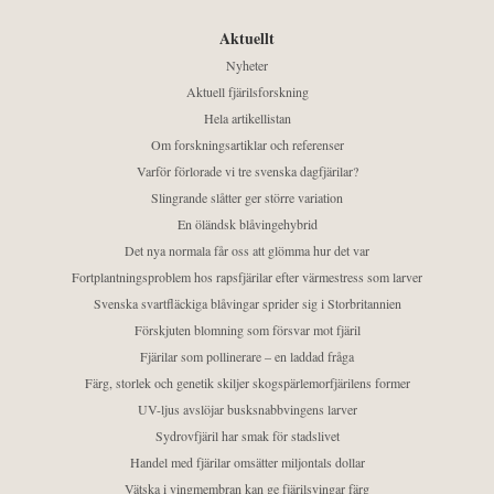
Aktuellt
Nyheter
Aktuell fjärilsforskning
Hela artikellistan
Om forskningsartiklar och referenser
Varför förlorade vi tre svenska dagfjärilar?
Slingrande slåtter ger större variation
En öländsk blåvingehybrid
Det nya normala får oss att glömma hur det var
Fortplantningsproblem hos rapsfjärilar efter värmestress som larver
Svenska svartfläckiga blåvingar sprider sig i Storbritannien
Förskjuten blomning som försvar mot fjäril
Fjärilar som pollinerare – en laddad fråga
Färg, storlek och genetik skiljer skogspärlemorfjärilens former
UV-ljus avslöjar busksnabbvingens larver
Sydrovfjäril har smak för stadslivet
Handel med fjärilar omsätter miljontals dollar
Vätska i vingmembran kan ge fjärilsvingar färg