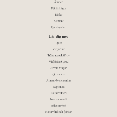
Ämnen
Fjärilsfrågor
Bilder
Allmänt
Fjärilsgalleri
Lär dig mer
Quiz
Vitfjärilar
Träna raps/kål/rov
VitfjärilarSpeed
Juvela vingar
Quizarkiv
Annan övervakning
Regionalt
Faunaväkteri
Internationellt
Atlasprojekt
Naturvård och fjärilar