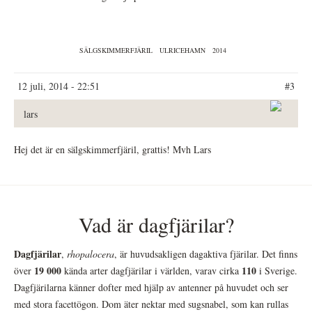
SÄLGSKIMMERFJÄRIL
ULRICEHAMN
2014
12 juli, 2014 - 22:51
#3
lars
Hej det är en sälgskimmerfjäril, grattis! Mvh Lars
Vad är dagfjärilar?
Dagfjärilar
,
rhopalocera
, är huvudsakligen dagaktiva fjärilar. Det finns
19 000
110
över
kända arter dagfjärilar i världen, varav cirka
i Sverige.
Dagfjärilarna känner dofter med hjälp av antenner på huvudet och ser
med stora facettögon. Dom äter nektar med sugsnabel, som kan rullas