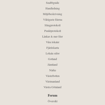
Snabbguide
Handledning
Miljöbeskrivning
Viktigaste filerna
Slingprotokoll
Punktprotokoll
Länkar & mer filer
Våra lokaler
Fjärilskarta
Lokala sidor
Gotland
Jämtland
Närke
Västerbotten
Västmanland
Västra Götaland
Forum
Översikt