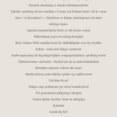
Drastisk minskning av danska habitatspecialister
Fjärilars spridning till nya områden i Sverige och Finland under 120 år <span
class="sf-description">– betydelsen av klimat, landskapstyp och arters
särdrag</span>
Spanska kamgräsfjärilar hotas av allt torrare somrar
Mikroklimat avgör utvecklingshastighet
Bete i Natura 2000-områden hotar de väddnätfjärilar som ska skyddas
Nektar – tema med många variationer
Snabb anpassning till dagslängd hjälper svingelgräsfjärilens spridning norrut
Fjärilslarvernas värdväxter– Mycket mer än en midsommarbukett
Monarker migrerar söderut allt senare
Mindre kräsna sydrovfjärilar sprider sig snabbt norrut
Vad tittar du på?
Många slags pollinerare ger större bomullsskörd
Två generationer påfågelöga i Belgien
Vackra fjärilar skyddas oftare än alldagliga
Kalender
Anmäl dig här!