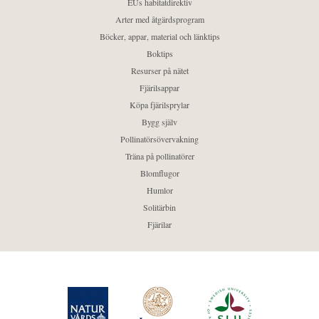
EUs habitatdirektiv
Arter med åtgärdsprogram
Böcker, appar, material och länktips
Boktips
Resurser på nätet
Fjärilsappar
Köpa fjärilsprylar
Bygg själv
Pollinatörsövervakning
Träna på pollinatörer
Blomflugor
Humlor
Solitärbin
Fjärilar