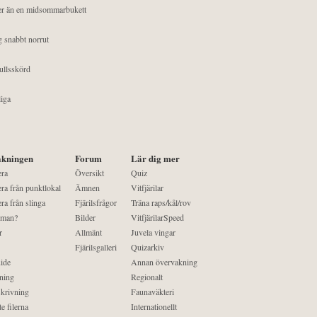
mer än en midsommarbukett
g snabbt norrut
ullsskörd
liga
kningen
Forum
Lär dig mer
era
Översikt
Quiz
ra från punktlokal
Ämnen
Vitfjärilar
ra från slinga
Fjärilsfrågor
Träna raps/kål/rov
 man?
Bilder
VitfjärilarSpeed
r
Allmänt
Juvela vingar
Fjärilsgalleri
Quizarkiv
ide
Annan övervakning
ning
Regionalt
krivning
Faunaväkteri
e filerna
Internationellt