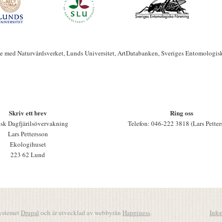
te med Naturvårdsverket, Lunds Universitet, ArtDatabanken, Sveriges Entomologis
Skriv ett brev
Ring oss
sk Dagfjärilsövervakning
Telefon: 046-222 3818 (Lars Petter
Lars Pettersson
Ekologihuset
223 62 Lund
systemet
Drupal
och är utvecklad av webbyrån
Happiness
.
Info