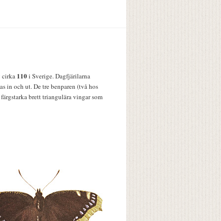
110
v cirka
i Sverige. Dagfjärilarna
s in och ut. De tre benparen (två hos
färgstarka brett triangulära vingar som