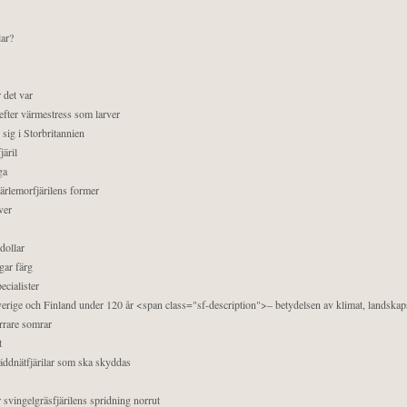
lar?
 det var
efter värmestress som larver
sig i Storbritannien
äril
ga
pärlemorfjärilens former
ver
dollar
gar färg
ecialister
 Sverige och Finland under 120 år <span class="sf-description">– betydelsen av klimat, landska
orrare somrar
t
äddnätfjärilar som ska skyddas
 svingelgräsfjärilens spridning norrut