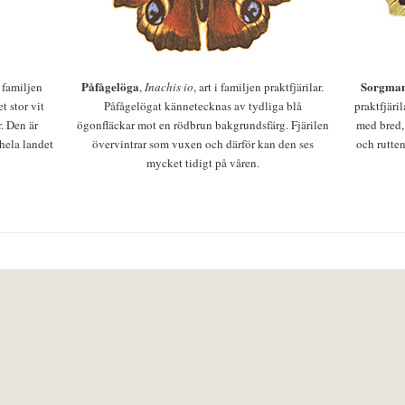
Påfågelöga
Sorgman
 i familjen
,
Inachis io
, art i familjen praktfjärilar.
t stor vit
Påfågelögat kännetecknas av tydliga blå
praktfjäri
r. Den är
ögonfläckar mot en rödbrun bakgrundsfärg. Fjärilen
med bred,
 hela landet
övervintrar som vuxen och därför kan den ses
och rutten
mycket tidigt på våren.