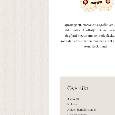
Apollofjäril
,
Parnassius apollo
, art
riddarfjärilar. Apollofjäril är en mycke
dagfjäril med svarta och röda fläcka
rödlistad eftersom den minskar starkt i
utom på Gotland.
Översikt
Aktuellt
Nyheter
Aktuell fjärilsforskning
Hela artikellistan