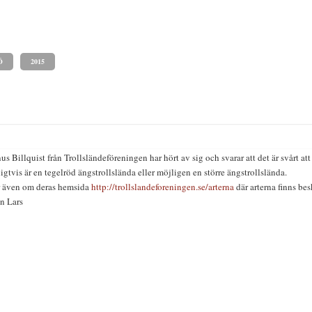
Ö
2015
s Billquist från Trollsländeföreningen har hört av sig och svarar att det är svårt 
oligtvis är en tegelröd ängstrollslända eller möjligen en större ängstrollslända.
r även om deras hemsida
http://trollslandeforeningen.se/arterna
där arterna finns bes
n Lars