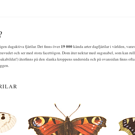
?
19 000
igen dagaktiva fjärilar. Det finns över
kända arter dagfjärilar i världen, vara
huvudet och ser med stora facettögon. Dom äter nektar med sugsnabel, som kan rulla
bakabildat!) återfinns på den slanka kroppens undersida och på ovansidan finns ofta 
yggen.
RILAR