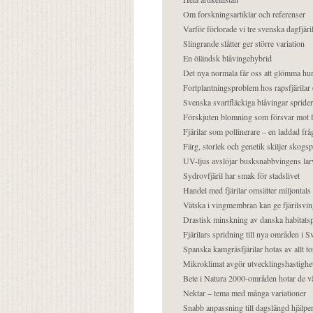
Om forskningsartiklar och referenser
Varför förlorade vi tre svenska dagfjäri
Slingrande slåtter ger större variation
En öländsk blåvingehybrid
Det nya normala får oss att glömma hur
Fortplantningsproblem hos rapsfjärilar 
Svenska svartfläckiga blåvingar sprider 
Förskjuten blomning som försvar mot fj
Fjärilar som pollinerare – en laddad frå
Färg, storlek och genetik skiljer skogs
UV-ljus avslöjar busksnabbvingens lar
Sydrovfjäril har smak för stadslivet
Handel med fjärilar omsätter miljontals 
Vätska i vingmembran kan ge fjärilsvin
Drastisk minskning av danska habitatsp
Fjärilars spridning till nya områden i
Spanska kamgräsfjärilar hotas av allt t
Mikroklimat avgör utvecklingshastighe
Bete i Natura 2000-områden hotar de v
Nektar – tema med många variationer
Snabb anpassning till dagslängd hjälper