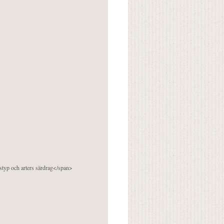
pstyp och arters särdrag</span>