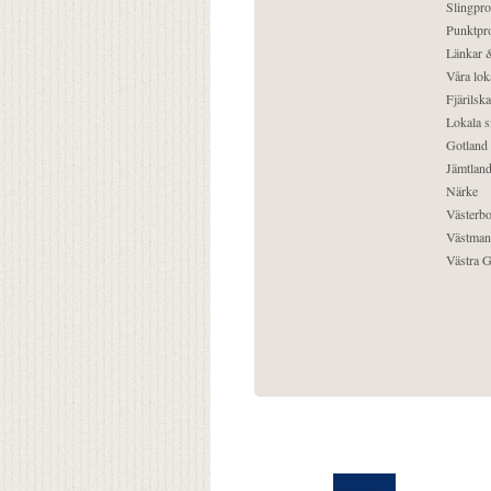
Slingpro
Punktpro
Länkar &
Våra lok
Fjärilska
Lokala s
Gotland
Jämtlan
Närke
Västerbo
Västman
Västra G