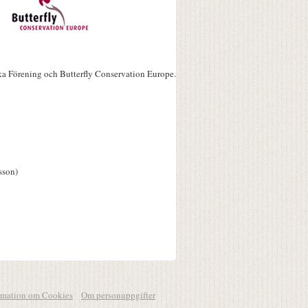
ka Förening och Butterfly Conservation Europe.
sson)
rmation om Cookies
Om personuppgifter