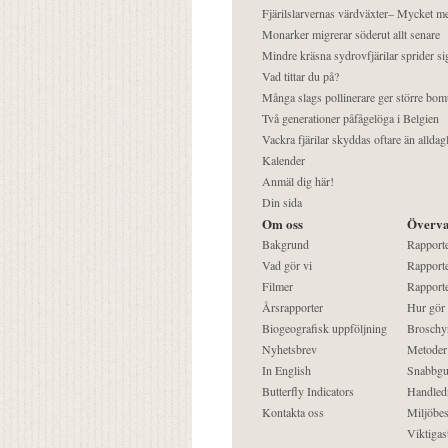
Fjärilslarvernas värdväxter– Mycket 
Monarker migrerar söderut allt senare
Mindre kräsna sydrovfjärilar sprider si
Vad tittar du på?
Många slags pollinerare ger större bom
Två generationer påfågelöga i Belgien
Vackra fjärilar skyddas oftare än alldag
Kalender
Anmäl dig här!
Din sida
Om oss
Överva
Bakgrund
Rapport
Vad gör vi
Rapporte
Filmer
Rapporte
Årsrapporter
Hur gör
Biogeografisk uppföljning
Broschy
Nyhetsbrev
Metoder
In English
Snabbgu
Butterfly Indicators
Handled
Kontakta oss
Miljöbes
Viktigast