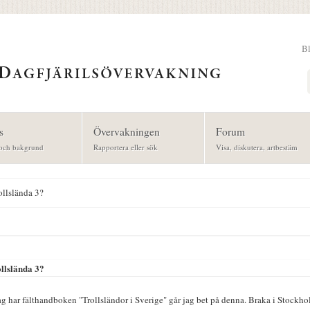
B
Sök
s
Övervakningen
Forum
och bakgrund
Rapportera eller sök
Visa, diskutera, artbestäm
ollslända 3?
ollslända 3?
jag har fälthandboken "Trollsländor i Sverige" går jag bet på denna. Braka i Stockh