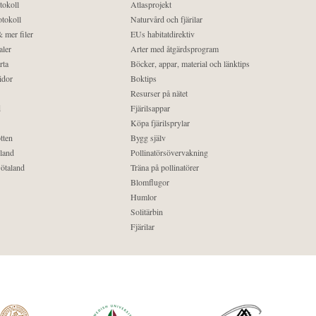
tokoll
Atlasprojekt
tokoll
Naturvård och fjärilar
 mer filer
EUs habitatdirektiv
aler
Arter med åtgärdsprogram
rta
Böcker, appar, material och länktips
idor
Boktips
Resurser på nätet
d
Fjärilsappar
Köpa fjärilsprylar
tten
Bygg själv
land
Pollinatörsövervakning
ötaland
Träna på pollinatörer
Blomflugor
Humlor
Solitärbin
Fjärilar