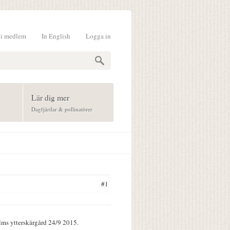
li medlem
In English
Logga in
formulär
Lär dig mer
Dagfjärilar & pollinatörer
#1
olms ytterskärgård 24/9 2015.