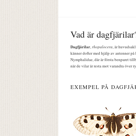
Vad är dagfjärilar
Dagfjärilar
,
rhopalocera
, är huvudsakl
känner dofter med hjälp av antenner på 
Nymphalidae, där är första benparet till
när de vilar är resta mot varandra över r
EXEMPEL PÅ DAGFJÄ