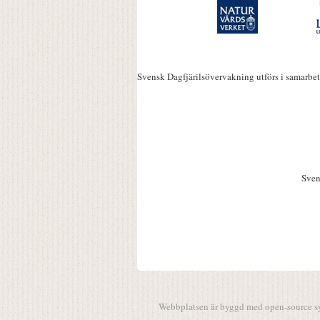
Svensk Dagfjärilsövervakning utförs i samarbe
Sven
Webbplatsen är byggd med open-source 