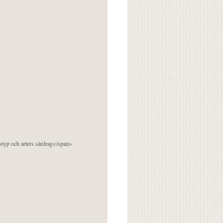
pstyp och arters särdrag</span>