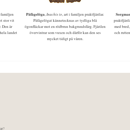
Påfågelöga
Sorgman
 i familjen
,
Inachis io
, art i familjen praktfjärilar.
t stor vit
Påfågelögat kännetecknas av tydliga blå
praktfjäri
r. Den är
ögonfläckar mot en rödbrun bakgrundsfärg. Fjärilen
med bred,
 hela landet
övervintrar som vuxen och därför kan den ses
och rutten
mycket tidigt på våren.
lar?