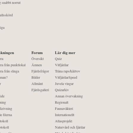
g snabbt norrut
ullsskörd
liga
kningen
Forum
Lär dig mer
era
Översikt
Quiz
ra från punktlokal
Ämnen
Vitfjärilar
ra från slinga
Fjärilsfrågor
Träna raps/kål/rov
 man?
Bilder
VitfjärilarSpeed
r
Allmänt
Juvela vingar
Fjärilsgalleri
Quizarkiv
ide
Annan övervakning
ning
Regionalt
krivning
Faunaväkteri
e filerna
Internationellt
tokoll
Atlasprojekt
tokoll
Naturvård och fjärilar