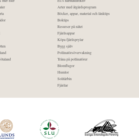
 mer filer
EUs habitatdirektiv
aler
Arter med åtgärdsprogram
rta
Böcker, appar, material och länktips
idor
Boktips
Resurser på nätet
d
Fjärilsappar
Köpa fjärilsprylar
tten
Bygg själv
land
Pollinatörsövervakning
ötaland
Träna på pollinatörer
Blomflugor
Humlor
Solitärbin
Fjärilar