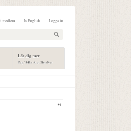
li medlem
In English
Logga in
formulär
Lär dig mer
Dagfjärilar & pollinatörer
#1