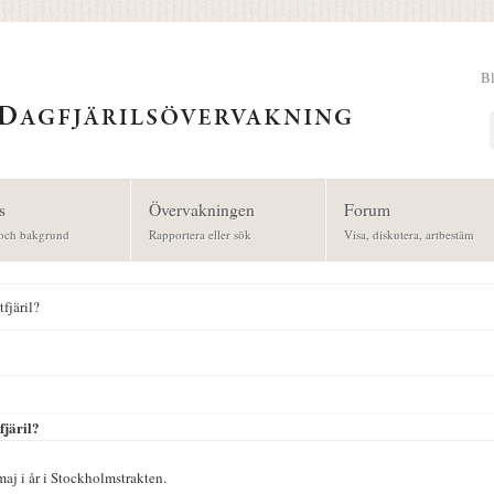
B
Sök
s
Övervakningen
Forum
och bakgrund
Rapportera eller sök
Visa, diskutera, artbestäm
fjäril?
fjäril?
aj i år i Stockholmstrakten.