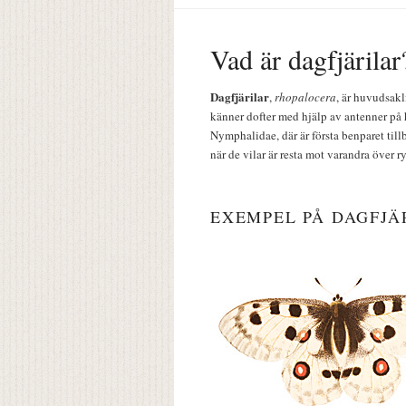
Vad är dagfjärilar
Dagfjärilar
,
rhopalocera
, är huvudsakl
känner dofter med hjälp av antenner på 
Nymphalidae, där är första benparet till
när de vilar är resta mot varandra över r
EXEMPEL PÅ DAGFJÄ