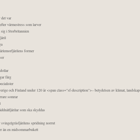
 det var
efter värmestress som larver
sig i Storbritannien
äril
ga
pärlemorfjärilens former
ver
dollar
gar färg
ecialister
 Sverige och Finland under 120 år <span class="sf-description">– betydelsen av klimat, landska
orrare somrar
t
äddnätfjärilar som ska skyddas
 svingelgräsfjärilens spridning norrut
mer än en midsommarbukett