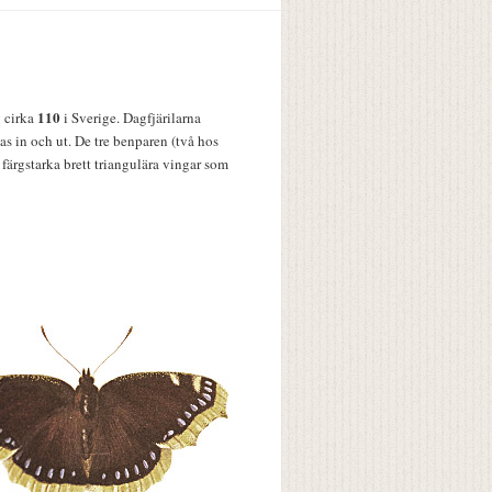
110
v cirka
i Sverige. Dagfjärilarna
s in och ut. De tre benparen (två hos
färgstarka brett triangulära vingar som