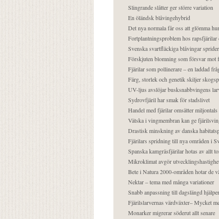
Slingrande slåtter ger större variation
En öländsk blåvingehybrid
Det nya normala får oss att glömma hur
Fortplantningsproblem hos rapsfjärilar 
Svenska svartfläckiga blåvingar sprider 
Förskjuten blomning som försvar mot fj
Fjärilar som pollinerare – en laddad frå
Färg, storlek och genetik skiljer skogs
UV-ljus avslöjar busksnabbvingens lar
Sydrovfjäril har smak för stadslivet
Handel med fjärilar omsätter miljontals 
Vätska i vingmembran kan ge fjärilsvin
Drastisk minskning av danska habitatsp
Fjärilars spridning till nya områden i
Spanska kamgräsfjärilar hotas av allt t
Mikroklimat avgör utvecklingshastighe
Bete i Natura 2000-områden hotar de v
Nektar – tema med många variationer
Snabb anpassning till dagslängd hjälper
Fjärilslarvernas värdväxter– Mycket 
Monarker migrerar söderut allt senare