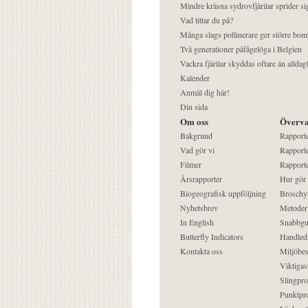
Mindre kräsna sydrovfjärilar sprider si
Vad tittar du på?
Många slags pollinerare ger större bom
Två generationer påfågelöga i Belgien
Vackra fjärilar skyddas oftare än alldag
Kalender
Anmäl dig här!
Din sida
Om oss
Överva
Bakgrund
Rapport
Vad gör vi
Rapporte
Filmer
Rapporte
Årsrapporter
Hur gör
Biogeografisk uppföljning
Broschy
Nyhetsbrev
Metoder
In English
Snabbgu
Butterfly Indicators
Handled
Kontakta oss
Miljöbes
Viktigast
Slingpro
Punktpro