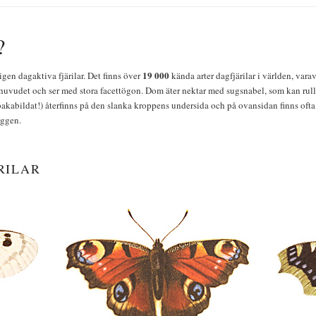
?
19 000
igen dagaktiva fjärilar. Det finns över
kända arter dagfjärilar i världen, vara
huvudet och ser med stora facettögon. Dom äter nektar med sugsnabel, som kan rulla
bakabildat!) återfinns på den slanka kroppens undersida och på ovansidan finns ofta 
yggen.
RILAR