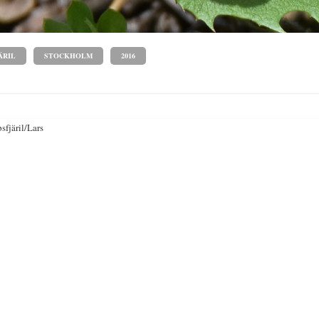
ÄRIL
STOCKHOLM
2016
psfjäril/Lars