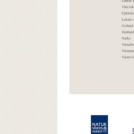
Länkar &
Våra lok
Fjärilska
Lokala s
Gotland
Jämtlan
Närke
Västerbo
Västman
Västra G