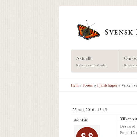
Hoppa till huvudinnehåll
Aktuellt
Om os
Nyheter och kalender
Kontakt 
Hem
»
Forum
»
Fjärilsfrågor
» Vilken vit
25 maj, 2016 - 13:45
Vilken vit
didrik46
Besvarad
Fotad 12 m