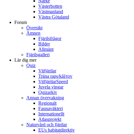
Närke
Västerbotten
Västmanland
Västra Götaland
Forum
Översikt
Ämnen
Fjärilsfrågor
Bilder
Allmänt
Fjärilsgalleri
Lär dig mer
Quiz
Vitfjärilar
Träna raps/kål/rov
VitfjärilarSpeed
Juvela vingar
Quizarkiv
Annan övervakning
Regionalt
Faunaväkteri
Internationellt
Atlasprojekt
Naturvård och fjärilar
EUs habitatdirektiv