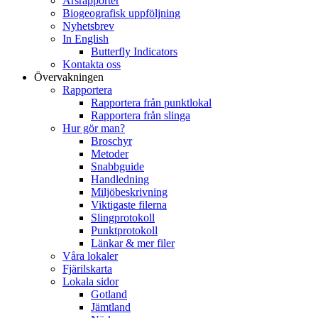
Årsrapporter
Biogeografisk uppföljning
Nyhetsbrev
In English
Butterfly Indicators
Kontakta oss
Övervakningen
Rapportera
Rapportera från punktlokal
Rapportera från slinga
Hur gör man?
Broschyr
Metoder
Snabbguide
Handledning
Miljöbeskrivning
Viktigaste filerna
Slingprotokoll
Punktprotokoll
Länkar & mer filer
Våra lokaler
Fjärilskarta
Lokala sidor
Gotland
Jämtland