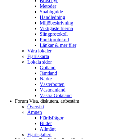
Broschyr
Metoder
Snabbguide
Handledning
Miljöbeskrivning
Viktigaste filerna
Slingprotokoll
Punktprotokoll
Länkar & mer filer
Våra lokaler
Fjärilskarta
Lokala sidor
Gotland
Jämtland
Närke
Västerbotten
Västmanland
Västra Götaland
Forum
Visa, diskutera, artbestäm
Översikt
Ämnen
Fjärilsfrågor
Bilder
Allmänt
Fjärilsgalleri