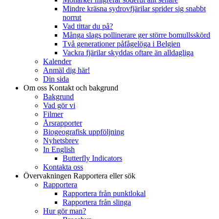
Mindre kräsna sydrovfjärilar sprider sig snabbt
norrut
Vad tittar du på?
Många slags pollinerare ger större bomullsskörd
Två generationer påfågelöga i Belgien
Vackra fjärilar skyddas oftare än alldagliga
Kalender
Anmäl dig här!
Din sida
Om oss
Kontakt och bakgrund
Bakgrund
Vad gör vi
Filmer
Årsrapporter
Biogeografisk uppföljning
Nyhetsbrev
In English
Butterfly Indicators
Kontakta oss
Övervakningen
Rapportera eller sök
Rapportera
Rapportera från punktlokal
Rapportera från slinga
Hur gör man?