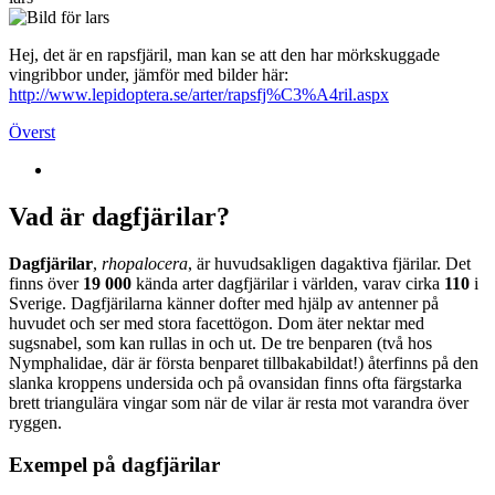
Hej, det är en rapsfjäril, man kan se att den har mörkskuggade
vingribbor under, jämför med bilder här:
http://www.lepidoptera.se/arter/rapsfj%C3%A4ril.aspx
Överst
Vad är dagfjärilar?
Dagfjärilar
,
rhopalocera
, är huvudsakligen dagaktiva fjärilar. Det
finns över
19 000
kända arter dagfjärilar i världen, varav cirka
110
i
Sverige. Dagfjärilarna känner dofter med hjälp av antenner på
huvudet och ser med stora facettögon. Dom äter nektar med
sugsnabel, som kan rullas in och ut. De tre benparen (två hos
Nymphalidae, där är första benparet tillbakabildat!) återfinns på den
slanka kroppens undersida och på ovansidan finns ofta färgstarka
brett triangulära vingar som när de vilar är resta mot varandra över
ryggen.
Exempel på dagfjärilar