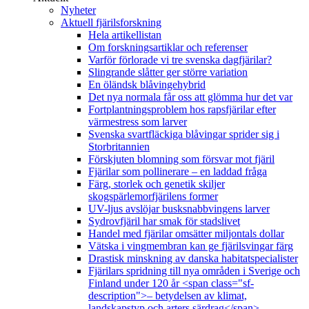
Nyheter
Aktuell fjärilsforskning
Hela artikellistan
Om forskningsartiklar och referenser
Varför förlorade vi tre svenska dagfjärilar?
Slingrande slåtter ger större variation
En öländsk blåvingehybrid
Det nya normala får oss att glömma hur det var
Fortplantningsproblem hos rapsfjärilar efter
värmestress som larver
Svenska svartfläckiga blåvingar sprider sig i
Storbritannien
Förskjuten blomning som försvar mot fjäril
Fjärilar som pollinerare – en laddad fråga
Färg, storlek och genetik skiljer
skogspärlemorfjärilens former
UV-ljus avslöjar busksnabbvingens larver
Sydrovfjäril har smak för stadslivet
Handel med fjärilar omsätter miljontals dollar
Vätska i vingmembran kan ge fjärilsvingar färg
Drastisk minskning av danska habitatspecialister
Fjärilars spridning till nya områden i Sverige och
Finland under 120 år <span class="sf-
description">– betydelsen av klimat,
landskapstyp och arters särdrag</span>