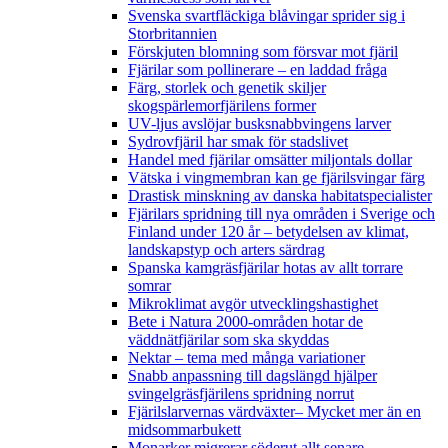
Svenska svartfläckiga blåvingar sprider sig i
Storbritannien
Förskjuten blomning som försvar mot fjäril
Fjärilar som pollinerare – en laddad fråga
Färg, storlek och genetik skiljer
skogspärlemorfjärilens former
UV-ljus avslöjar busksnabbvingens larver
Sydrovfjäril har smak för stadslivet
Handel med fjärilar omsätter miljontals dollar
Vätska i vingmembran kan ge fjärilsvingar färg
Drastisk minskning av danska habitatspecialister
Fjärilars spridning till nya områden i Sverige och
Finland under 120 år
– betydelsen av klimat,
landskapstyp och arters särdrag
Spanska kamgräsfjärilar hotas av allt torrare
somrar
Mikroklimat avgör utvecklingshastighet
Bete i Natura 2000-områden hotar de
väddnätfjärilar som ska skyddas
Nektar – tema med många variationer
Snabb anpassning till dagslängd hjälper
svingelgräsfjärilens spridning norrut
Fjärilslarvernas värdväxter– Mycket mer än en
midsommarbukett
Monarker migrerar söderut allt senare