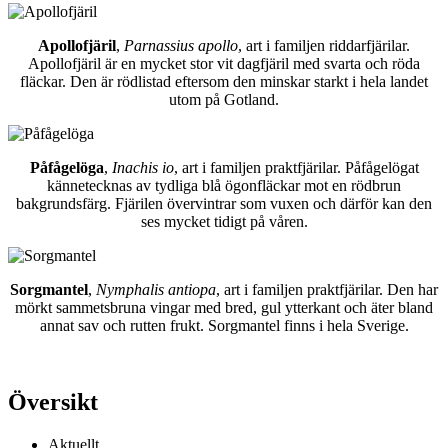
Apollofjäril
,
Parnassius apollo
, art i familjen riddarfjärilar.
Apollofjäril är en mycket stor vit dagfjäril med svarta och röda
fläckar. Den är rödlistad eftersom den minskar starkt i hela landet
utom på Gotland.
Påfågelöga
,
Inachis io
, art i familjen praktfjärilar. Påfågelögat
kännetecknas av tydliga blå ögonfläckar mot en rödbrun
bakgrundsfärg. Fjärilen övervintrar som vuxen och därför kan den
ses mycket tidigt på våren.
Sorgmantel
,
Nymphalis antiopa
, art i familjen praktfjärilar. Den har
mörkt sammetsbruna vingar med bred, gul ytterkant och äter bland
annat sav och rutten frukt. Sorgmantel finns i hela Sverige.
Översikt
Aktuellt