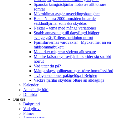
Spanska kamgräsfjärilar hotas av allt torrare
somrar
Mikroklimat avgör utvecklingshastighet
Bete i Natura 2000-områden hotar de
väddnätfjärilar som ska skyddas
Nektar – tema med många variationer
Snabb anpassning till dagslängd hjälper
svingelgräsfjärilens spridning norrut
Fjärilslarvernas värdväxter– Mycket mer än en
midsommarbukett
Monarker migrerar söderut allt senare
Mindre kräsna sydrovfjärilar sprider sig snabbt
norrut
Vad tittar du på?
Många slags pollinerare ger större bomullsskörd
Två generationer påfågelöga i Belgien
Vackra fjärilar skyddas oftare än alldagliga
Kalender
Anmäl dig här!
Din sida
Om oss
Bakgrund
Vad gör vi
Filmer