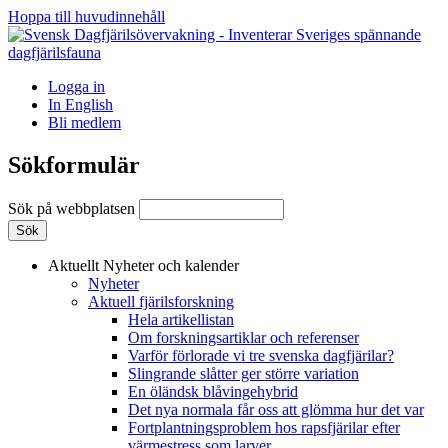
Hoppa till huvudinnehåll
Logga in
In English
Bli medlem
Sökformulär
Sök på webbplatsen
Aktuellt
Nyheter och kalender
Nyheter
Aktuell fjärilsforskning
Hela artikellistan
Om forskningsartiklar och referenser
Varför förlorade vi tre svenska dagfjärilar?
Slingrande slåtter ger större variation
En öländsk blåvingehybrid
Det nya normala får oss att glömma hur det var
Fortplantningsproblem hos rapsfjärilar efter
värmestress som larver