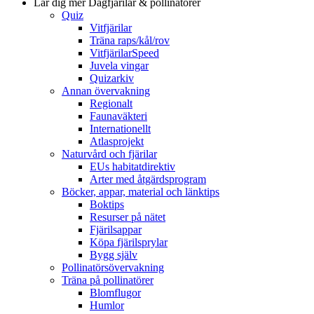
Lär dig mer
Dagfjärilar & pollinatörer
Quiz
Vitfjärilar
Träna raps/kål/rov
VitfjärilarSpeed
Juvela vingar
Quizarkiv
Annan övervakning
Regionalt
Faunaväkteri
Internationellt
Atlasprojekt
Naturvård och fjärilar
EUs habitatdirektiv
Arter med åtgärdsprogram
Böcker, appar, material och länktips
Boktips
Resurser på nätet
Fjärilsappar
Köpa fjärilsprylar
Bygg själv
Pollinatörsövervakning
Träna på pollinatörer
Blomflugor
Humlor