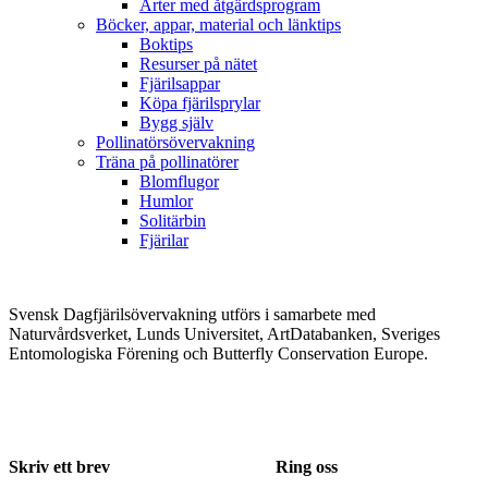
Arter med åtgärdsprogram
Böcker, appar, material och länktips
Boktips
Resurser på nätet
Fjärilsappar
Köpa fjärilsprylar
Bygg själv
Pollinatörsövervakning
Träna på pollinatörer
Blomflugor
Humlor
Solitärbin
Fjärilar
Svensk Dagfjärilsövervakning utförs i samarbete med
Naturvårdsverket, Lunds Universitet, ArtDatabanken, Sveriges
Entomologiska Förening och Butterfly Conservation Europe.
Skriv ett brev
Ring oss