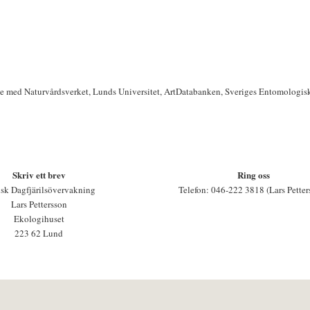
te med Naturvårdsverket, Lunds Universitet, ArtDatabanken, Sveriges Entomologis
Skriv ett brev
Ring oss
sk Dagfjärilsövervakning
Telefon: 046-222 3818 (Lars Petter
Lars Pettersson
Ekologihuset
223 62 Lund