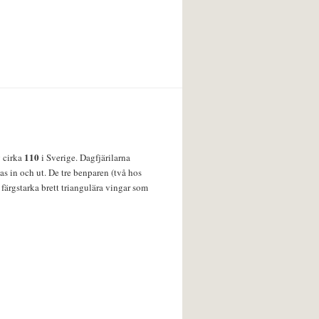
110
v cirka
i Sverige. Dagfjärilarna
s in och ut. De tre benparen (två hos
färgstarka brett triangulära vingar som