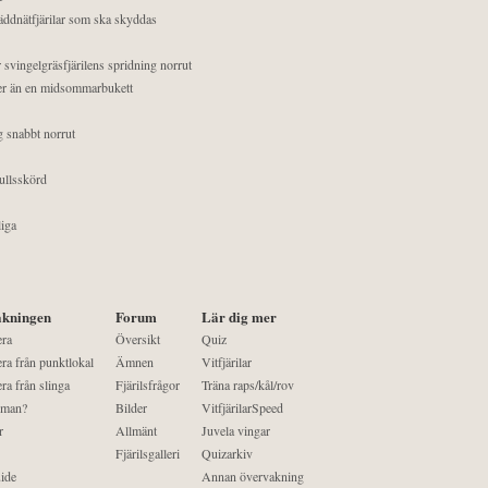
äddnätfjärilar som ska skyddas
 svingelgräsfjärilens spridning norrut
mer än en midsommarbukett
g snabbt norrut
ullsskörd
liga
kningen
Forum
Lär dig mer
era
Översikt
Quiz
ra från punktlokal
Ämnen
Vitfjärilar
ra från slinga
Fjärilsfrågor
Träna raps/kål/rov
 man?
Bilder
VitfjärilarSpeed
r
Allmänt
Juvela vingar
Fjärilsgalleri
Quizarkiv
ide
Annan övervakning