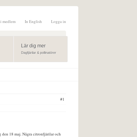
li medlem
In English
Logga in
formulär
Lär dig mer
Dagfjärilar & pollinatörer
#1
g den 18 maj. Några citronfjärilar och