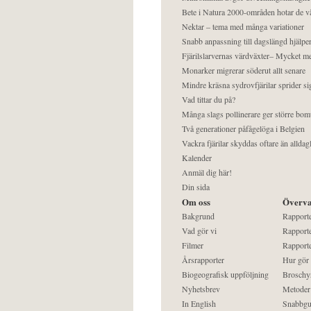
Bete i Natura 2000-områden hotar de v
Nektar – tema med många variationer
Snabb anpassning till dagslängd hjälper
Fjärilslarvernas värdväxter– Mycket 
Monarker migrerar söderut allt senare
Mindre kräsna sydrovfjärilar sprider si
Vad tittar du på?
Många slags pollinerare ger större bom
Två generationer påfågelöga i Belgien
Vackra fjärilar skyddas oftare än alldag
Kalender
Anmäl dig här!
Din sida
Om oss
Överva
Bakgrund
Rapport
Vad gör vi
Rapporte
Filmer
Rapporte
Årsrapporter
Hur gör
Biogeografisk uppföljning
Broschy
Nyhetsbrev
Metoder
In English
Snabbgu