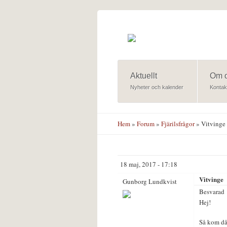
Hoppa till huvudinnehåll
Aktuellt
Om 
Nyheter och kalender
Kontak
Hem
»
Forum
»
Fjärilsfrågor
» Vitvinge
18 maj, 2017 - 17:18
Vitvinge
Gunborg Lundkvist
Besvarad
Hej!
Så kom då 