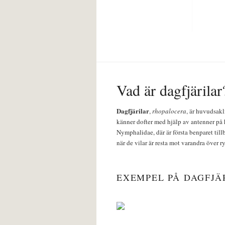
Vad är dagfjärilar
Dagfjärilar
,
rhopalocera
, är huvudsakl
känner dofter med hjälp av antenner på 
Nymphalidae, där är första benparet till
när de vilar är resta mot varandra över r
EXEMPEL PÅ DAGFJÄ