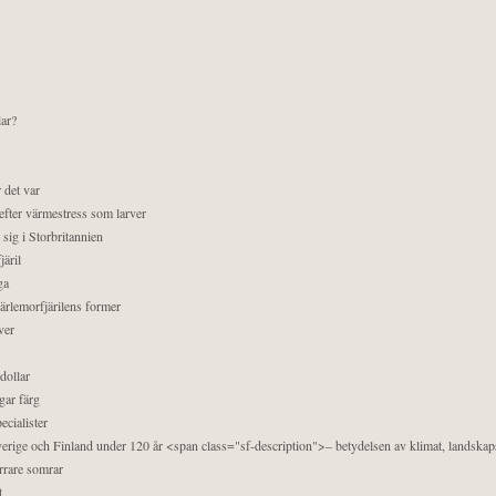
lar?
 det var
efter värmestress som larver
sig i Storbritannien
äril
ga
pärlemorfjärilens former
ver
dollar
gar färg
ecialister
 Sverige och Finland under 120 år <span class="sf-description">– betydelsen av klimat, landska
orrare somrar
t