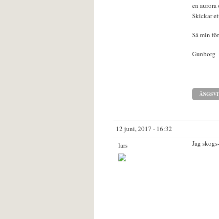
en aurora 
Skickar et
Så min för
Gunborg
ÄNGSVI
12 juni, 2017 - 16:32
Jag skogs-
lars