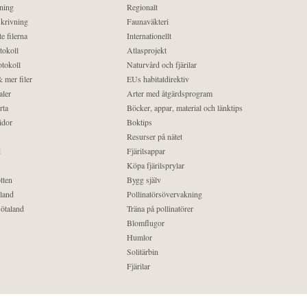
ning
Regionalt
krivning
Faunaväkteri
e filerna
Internationellt
tokoll
Atlasprojekt
tokoll
Naturvård och fjärilar
 mer filer
EUs habitatdirektiv
aler
Arter med åtgärdsprogram
rta
Böcker, appar, material och länktips
idor
Boktips
Resurser på nätet
d
Fjärilsappar
Köpa fjärilsprylar
tten
Bygg själv
land
Pollinatörsövervakning
ötaland
Träna på pollinatörer
Blomflugor
Humlor
Solitärbin
Fjärilar