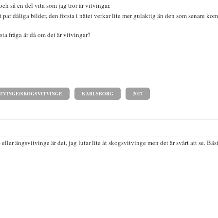
och så en del vita som jag tror är vitvingar.
t par dåliga bilder, den första i nätet verkar lite mer gulaktig än den som senare kom
sta fråga är då om det är vitvingar?
TVINGE/SKOGSVITVINGE
KARLSBORG
2017
 eller ängsvitvinge är det, jag lutar lite åt skogsvitvinge men det är svårt att se. Bäs