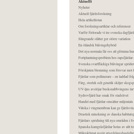
Aktuellt
Nyheter
Aktuell fjärilsforskning
Hela artikellistan
Om forskningsartiklar och referenser
Varför förlorade vi tre svenska dagfjäri
Slingrande slåtter ger större variation
En öländsk blåvingehybrid
Det nya normala får oss att glömma hur
Fortplantningsproblem hos rapsfjärilar 
Svenska svartfläckiga blåvingar sprider 
Förskjuten blomning som försvar mot fj
Fjärilar som pollinerare – en laddad frå
Färg, storlek och genetik skiljer skogs
UV-ljus avslöjar busksnabbvingens lar
Sydrovfjäril har smak för stadslivet
Handel med fjärilar omsätter miljontals 
Vätska i vingmembran kan ge fjärilsvin
Drastisk minskning av danska habitatsp
Fjärilars spridning till nya områden i
Spanska kamgräsfjärilar hotas av allt t
Mikroklimat avgör utvecklingshastighe