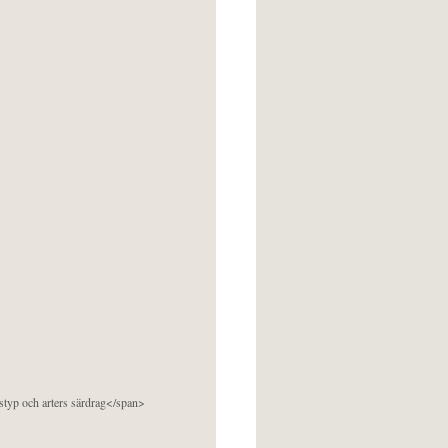
pstyp och arters särdrag</span>