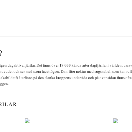
?
19 000
igen dagaktiva fjärilar. Det finns över
kända arter dagfjärilar i världen, vara
huvudet och ser med stora facettögon. Dom äter nektar med sugsnabel, som kan rulla
bakabildat!) återfinns på den slanka kroppens undersida och på ovansidan finns ofta 
yggen.
RILAR