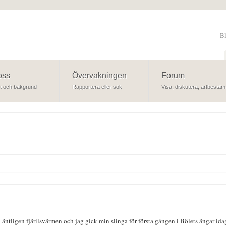
B
Sök
oss
Övervakningen
Forum
t och bakgrund
Rapportera eller sök
Visa, diskutera, artbestäm
äntligen fjärilsvärmen och jag gick min slinga för första gången i Bölets ängar ida