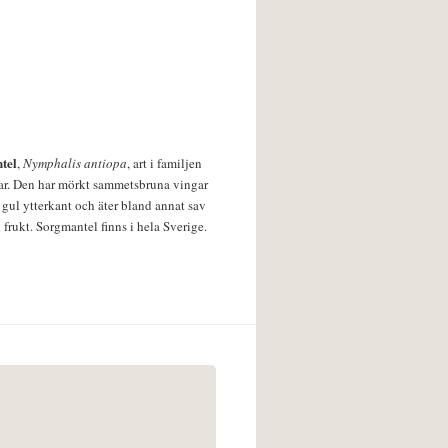
tel
,
Nymphalis antiopa
, art i familjen
lar. Den har mörkt sammetsbruna vingar
 gul ytterkant och äter bland annat sav
 frukt. Sorgmantel finns i hela Sverige.