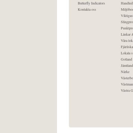
Butterfly Indicators
Handled
Kontakta oss
Miljöbes
Viktigast
Slingpro
Punktpro
Länkar &
Våra lok
Fjärilska
Lokala s
Gotland
Jämtlan
Närke
Västerbo
Västman
Västra G