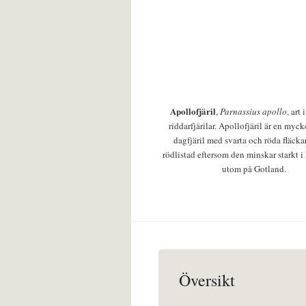
Apollofjäril
,
Parnassius apollo
, art
riddarfjärilar. Apollofjäril är en mycke
dagfjäril med svarta och röda fläcka
rödlistad eftersom den minskar starkt i
utom på Gotland.
Översikt