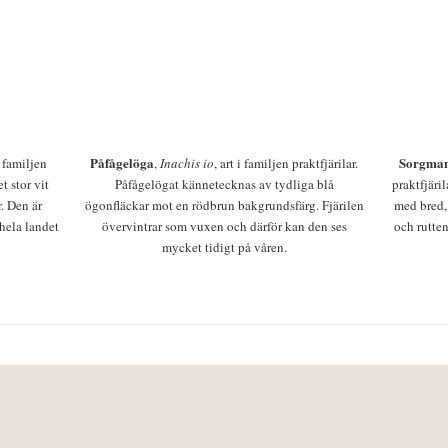
Påfågelöga
Sorgman
 i familjen
,
Inachis io
, art i familjen praktfjärilar.
t stor vit
Påfågelögat kännetecknas av tydliga blå
praktfjäri
r. Den är
ögonfläckar mot en rödbrun bakgrundsfärg. Fjärilen
med bred,
 hela landet
övervintrar som vuxen och därför kan den ses
och rutten
mycket tidigt på våren.