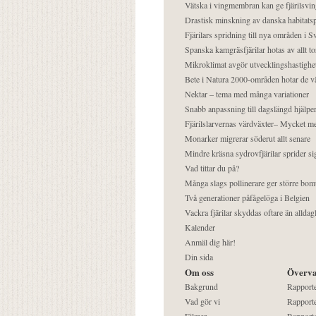
Vätska i vingmembran kan ge fjärilsvin
Drastisk minskning av danska habitatsp
Fjärilars spridning till nya områden i
Spanska kamgräsfjärilar hotas av allt t
Mikroklimat avgör utvecklingshastighe
Bete i Natura 2000-områden hotar de v
Nektar – tema med många variationer
Snabb anpassning till dagslängd hjälper
Fjärilslarvernas värdväxter– Mycket 
Monarker migrerar söderut allt senare
Mindre kräsna sydrovfjärilar sprider si
Vad tittar du på?
Många slags pollinerare ger större bom
Två generationer påfågelöga i Belgien
Vackra fjärilar skyddas oftare än alldag
Kalender
Anmäl dig här!
Din sida
Om oss
Överva
Bakgrund
Rapport
Vad gör vi
Rapporte