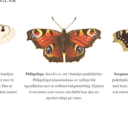
RILAR
Påfågelöga
Sorgman
 i familjen
,
Inachis io
, art i familjen praktfjärilar.
t stor vit
Påfågelögat kännetecknas av tydliga blå
praktfjäri
r. Den är
ögonfläckar mot en rödbrun bakgrundsfärg. Fjärilen
med bred,
 hela landet
övervintrar som vuxen och därför kan den ses
och rutten
mycket tidigt på våren.