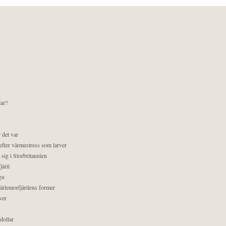
lar?
 det var
efter värmestress som larver
sig i Storbritannien
äril
ga
pärlemorfjärilens former
ver
dollar