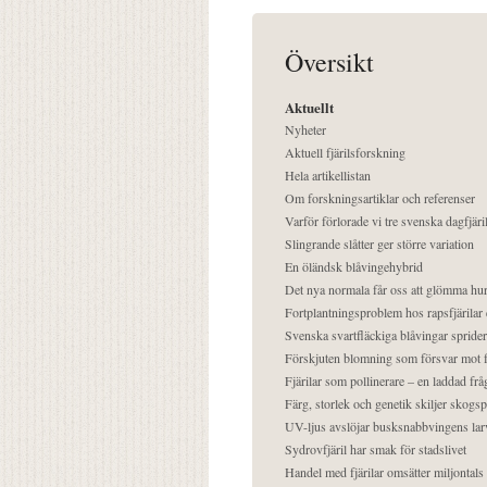
Översikt
Aktuellt
Nyheter
Aktuell fjärilsforskning
Hela artikellistan
Om forskningsartiklar och referenser
Varför förlorade vi tre svenska dagfjäri
Slingrande slåtter ger större variation
En öländsk blåvingehybrid
Det nya normala får oss att glömma hur
Fortplantningsproblem hos rapsfjärilar 
Svenska svartfläckiga blåvingar sprider 
Förskjuten blomning som försvar mot fj
Fjärilar som pollinerare – en laddad frå
Färg, storlek och genetik skiljer skogs
UV-ljus avslöjar busksnabbvingens lar
Sydrovfjäril har smak för stadslivet
Handel med fjärilar omsätter miljontals 