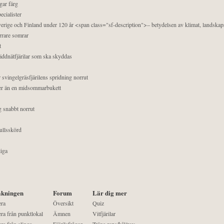
gar färg
ecialister
 Sverige och Finland under 120 år <span class="sf-description">– betydelsen av klimat, landska
orrare somrar
t
äddnätfjärilar som ska skyddas
 svingelgräsfjärilens spridning norrut
mer än en midsommarbukett
g snabbt norrut
ullsskörd
liga
kningen
Forum
Lär dig mer
era
Översikt
Quiz
ra från punktlokal
Ämnen
Vitfjärilar