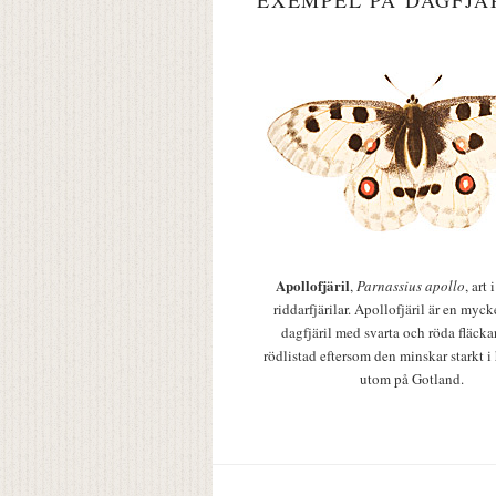
EXEMPEL PÅ DAGFJÄ
Apollofjäril
,
Parnassius apollo
, art
riddarfjärilar. Apollofjäril är en mycke
dagfjäril med svarta och röda fläcka
rödlistad eftersom den minskar starkt i
utom på Gotland.