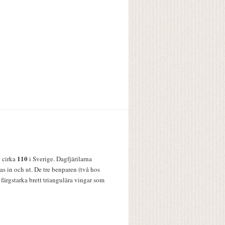
110
v cirka
i Sverige. Dagfjärilarna
s in och ut. De tre benparen (två hos
färgstarka brett triangulära vingar som