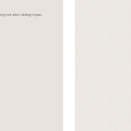
pstyp och arters särdrag</span>