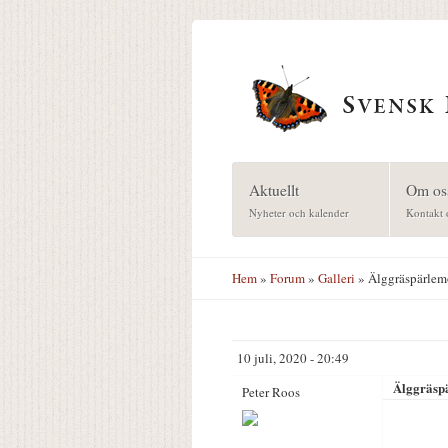
Hoppa till huvudinnehåll
Aktuellt
Om os
Nyheter och kalender
Kontakt 
Hem
»
Forum
»
Galleri
» Älggräspärlemo
10 juli, 2020 - 20:49
Älggräspä
Peter Roos