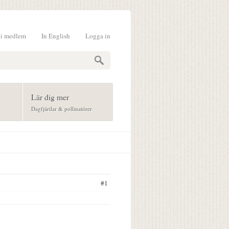
li medlem
In English
Logga in
formulär
Lär dig mer
Dagfjärilar & pollinatörer
#1