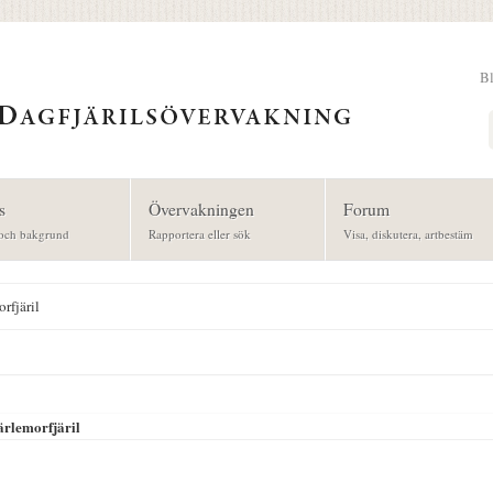
B
Sök
s
Övervakningen
Forum
och bakgrund
Rapportera eller sök
Visa, diskutera, artbestäm
rfjäril
rlemorfjäril