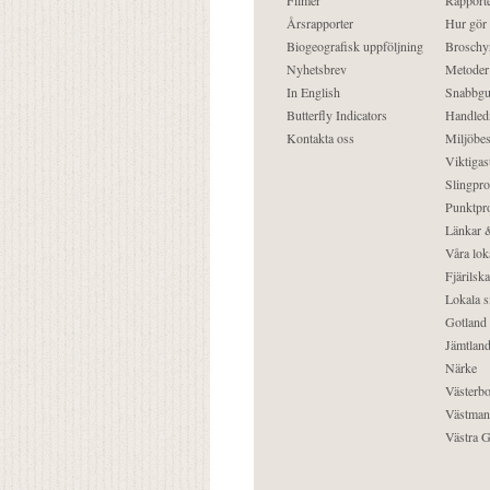
Filmer
Rapporte
Årsrapporter
Hur gör
Biogeografisk uppföljning
Broschy
Nyhetsbrev
Metoder
In English
Snabbgu
Butterfly Indicators
Handled
Kontakta oss
Miljöbes
Viktigast
Slingpro
Punktpro
Länkar &
Våra lok
Fjärilska
Lokala s
Gotland
Jämtlan
Närke
Västerbo
Västman
Västra G