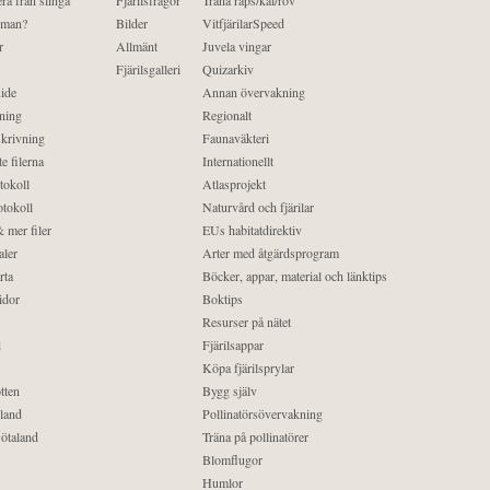
ra från slinga
Fjärilsfrågor
Träna raps/kål/rov
 man?
Bilder
VitfjärilarSpeed
r
Allmänt
Juvela vingar
Fjärilsgalleri
Quizarkiv
ide
Annan övervakning
ning
Regionalt
krivning
Faunaväkteri
e filerna
Internationellt
tokoll
Atlasprojekt
tokoll
Naturvård och fjärilar
 mer filer
EUs habitatdirektiv
aler
Arter med åtgärdsprogram
rta
Böcker, appar, material och länktips
idor
Boktips
Resurser på nätet
d
Fjärilsappar
Köpa fjärilsprylar
tten
Bygg själv
land
Pollinatörsövervakning
ötaland
Träna på pollinatörer
Blomflugor
Humlor